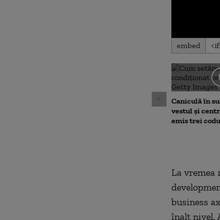
0
embed
seconds
of
0
seconds
Volu
90%
Caniculă în sud
vestul și cent
emis trei cod
La vremea r
development
business ax
înalt nivel.