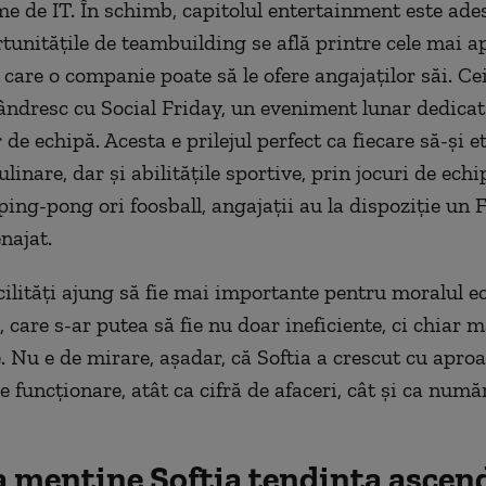
me de IT. În schimb, capitolul entertainment este ades
rtunitățile de teambuilding se află printre cele mai a
 care o companie poate să le ofere angajaților săi. Cei
ândresc cu Social Friday, un eveniment lunar dedicat
r de echipă. Acesta e prilejul perfect ca fiecare să-și e
culinare, dar și abilitățile sportive, prin jocuri de ech
ping-pong ori foosball, angajații au la dispoziție un
najat.
acilități ajung să fie mai importante pentru moralul e
, care s-ar putea să fie nu doar ineficiente, ci chiar m
e. Nu e de mirare, așadar, că Softia a crescut cu apr
e funcționare, atât ca cifră de afaceri, cât și ca numă
 menține Softia tendința ascen