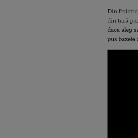
Din fericir
din țară pen
dacă aleg s
pus bazele