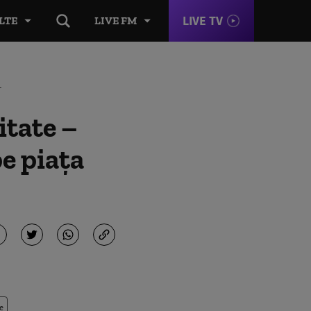
LIVE TV
LTE
LIVE FM
T
itate –
pe piața
e