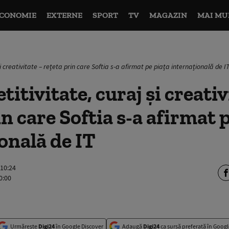
CONOMIE
EXTERNE
SPORT
TV
MAGAZIN
MAI MU
i creativitate – rețeta prin care Softia s-a afirmat pe piața internațională de I
itivitate, curaj și creativ
in care Softia s-a afirmat 
onală de IT
 10:24
0:00
Urmărește
Digi24
în Google Discover
Adaugă
Digi24
ca sursă preferată în Googl