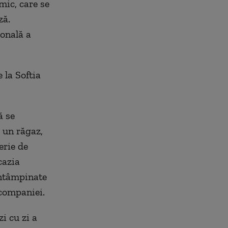
mic, care se
ză.
ională a
 la Softia
ă se
 un răgaz,
erie de
cazia
întâmpinate
 companiei.
i cu zi a