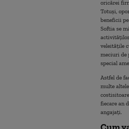
oricărei fir
Totuși, opo
beneficii pe
Softia se m
activitățilo
veleitățile 
meciuri de 
special ame
Astfel de f
multe altele
costisitoar
fiecare an d
angajați.
Cum va