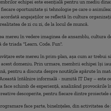
mbrilor echipei este esențială pentru un mediu dina
fiecare oportunitate și tehnologie pe care o asimilea
acordată angajaților se reflectă în cultura organizaț
 realitatea de zi cu zi, de la locul de muncă.
ea mereu în vedere imaginea de ansamblu, cultura de
ă de triada "Learn. Code. Fun".
nvățare este mereu în prim-plan, așa cum ar trebui s
 acest domeniu. Prin urmare, membrii echipei își iau
lună, pentru a discuta despre noutățile apărute în mat
 Această întâlnire informală - numită IT Day – este o
 a face schimb de experiență, analizând provocările 
 creative descoperite, pentru fiecare dintre proiectele
ogramare face parte, bineînțeles, din activitatea de z