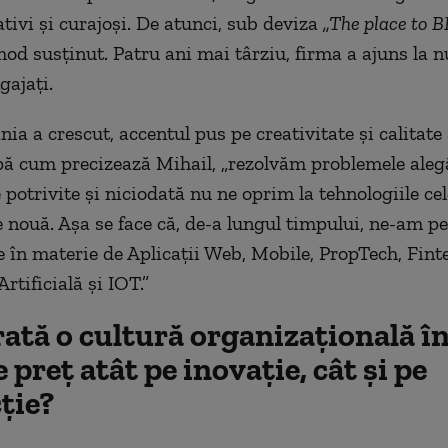
tivi și curajoși. De atunci, sub deviza
„The place to B
mod susținut. Patru ani mai târziu, firma a ajuns la 
gajați.
ia a crescut, accentul pus pe creativitate și calitat
pă cum precizează Mihail, „rezolvăm problemele ale
 potrivite și niciodată nu ne oprim la tehnologiile ce
e nouă. Așa se face că, de-a lungul timpului, ne-am pe
e în materie de Aplicații Web, Mobile, PropTech, Fint
Artificială și IOT.”
ată o cultură organizațională în
 preț atât pe inovație, cât și pe
ție?