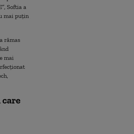
E”
, Softia a
nu mai puțin
e a rămas
gând
le mai
rfecționat
ech,
 care