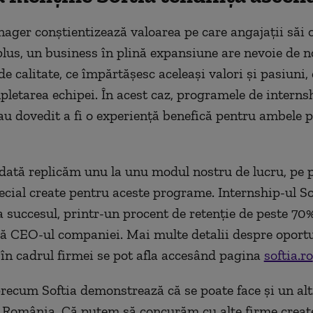
ger conștientizează valoarea pe care angajații săi 
 plus, un business în plină expansiune are nevoie de n
e calitate, ce împărtășesc aceleași valori și pasiuni, 
pletarea echipei. În acest caz, programele de internsh
au dovedit a fi o experiență benefică pentru ambele p
 dată replicăm unu la unu modul nostru de lucru, pe 
ecial create pentru aceste programe. Internship-ul So
 succesul, printr-un procent de retenție de peste 70%.
 CEO-ul companiei. Mai multe detalii despre oportu
 în cadrul firmei se pot afla accesând pagina
softia.ro
ecum Softia demonstrează că se poate face și un alt
 România. Că putem să concurăm cu alte firme creat