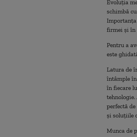
Evoluția me
schimbă cu 
Importanța 
firmei și în
Pentru a av
este ghidat
Latura de î
întâmple în
în fiecare 
tehnologie.
perfectă de
și soluțiile
Munca de pr