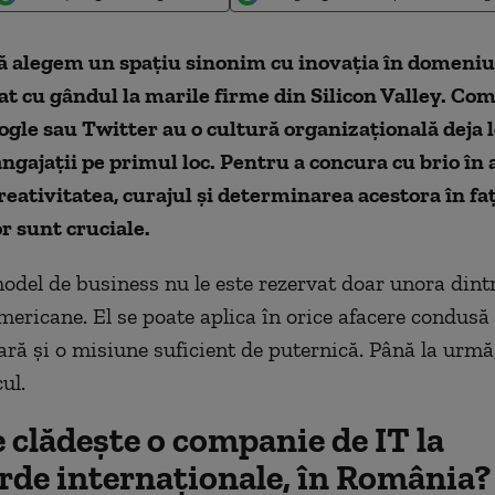
să alegem un spațiu sinonim cu inovația în domeniu
t cu gândul la marile firme din Silicon Valley. Co
gle sau Twitter au o cultură organizațională deja 
ngajații pe primul loc. Pentru a concura cu brio în 
eativitatea, curajul și determinarea acestora în fa
r sunt cruciale.
odel de business nu le este rezervat doar unora dint
ericane. El se poate aplica în orice afacere condusă 
lară și o misiune suficient de puternică. Până la urmă
ul.
 clădește o companie de IT la
rde internaționale, în România?