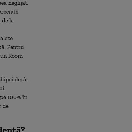
ea neglijat.
preciate
 de la
taleze
ipă. Pentru
 Fun Room
chipei decât
ai
oape 100% în
r de
dentă?