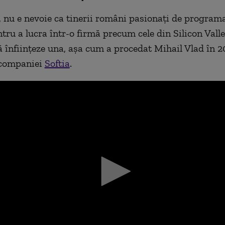
e, nu e nevoie ca tinerii români pasionați de program
tru a lucra într-o firmă precum cele din Silicon Valle
ă înființeze una, așa cum a procedat Mihail Vlad în 2
 companiei
Softia
.