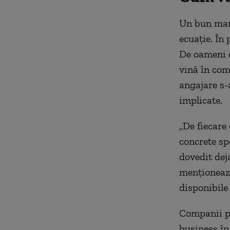
Un bun mana
ecuație. În
De oameni d
vină în com
angajare s-
implicate.
„De fiecare
concrete sp
dovedit deja
menționează
disponibile
Companii pr
business în