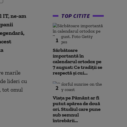
TOP CITITE
l IT, ne-am
mpanii
legendară,
1
acest
ța
Sărbătoare
importantă în
calendarul ortodox pe
7 august: Ce tradiții se
re marile
respectă și cui...
de lideri cu
2
, tot omul
Viața pe Pământ ar fi
putut apărea de două
ori. Studiul care pune
sub semnul
întrebării...