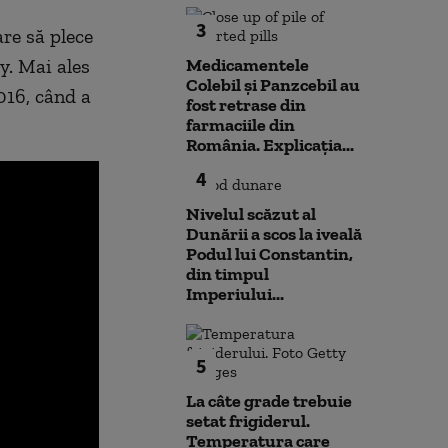
3
are să plece
y. Mai ales
Medicamentele
Colebil și Panzcebil au
016, când a
fost retrase din
farmaciile din
România. Explicația...
4
Nivelul scăzut al
Dunării a scos la iveală
Podul lui Constantin,
din timpul
Imperiului...
5
La câte grade trebuie
setat frigiderul.
Temperatura care