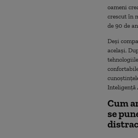
oameni crea
crescut în 
de 90 de an
Deși compan
același. Du
tehnologiile
confortabil
cunoștințel
Inteligență 
Cum ar
se pune
distrac