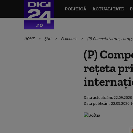
POLITICĂ
ACTUALITATE
E
HOME
Știri
Economie
(P) Competitivitate, curaj ș
(P) Compet
rețeta pr
internați
Data actualizării:
22.09.2020
Data publicării:
22.09.2020 1