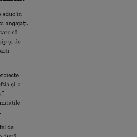
o aduc în
oi angajați.
care să
ip și de
ărți
proiecte
ftia și-a
”,
nitățile
.
fel de
e după