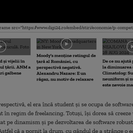
me
Moody's menține ratingul de
 și vijelii în
De ce nu ajută 
țară al României, cu
rul țării. ANM a
la diminuarea 
perspectivă negativă.
uri galbene
Climatolog: Su
Alexandru Nazare: E un
neuniform și n
răgaz, nu motiv de relaxare
este nevoie m
espectivă, el era încă student și se ocupa de softwar
 în regim de freelancing. Totuși, își dorea să creeze
at pe dinamism și pe dezvoltarea de software robust,
 Astfel că a pornit la drum, cu gândul de a strânge o 