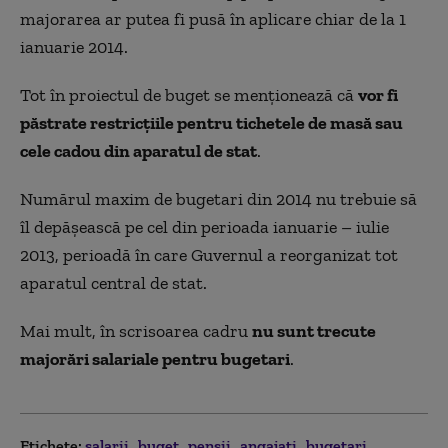
majorarea ar putea fi pusă în aplicare chiar de la 1
ianuarie 2014.
Tot în proiectul de buget se menționează că
vor fi
păstrate restricțiile pentru tichetele de masă sau
cele cadou din aparatul de stat
.
Numărul maxim de bugetari din 2014 nu trebuie să
îl depășească pe cel din perioada ianuarie – iulie
2013, perioadă în care Guvernul a reorganizat tot
aparatul central de stat.
Mai mult, în scrisoarea cadru
nu sunt trecute
majorări salariale pentru bugetari
.
Etichete:
salarii
buget
pensii
angajati
bugetari