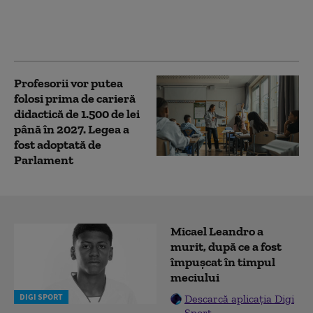
aceste zile s-a
comportat în mod
iresponsabil
Profesorii vor putea
folosi prima de carieră
didactică de 1.500 de lei
până în 2027. Legea a
fost adoptată de
Parlament
Micael Leandro a
murit, după ce a fost
împușcat în timpul
meciului
DIGI SPORT
Descarcă aplicația Digi
Sport