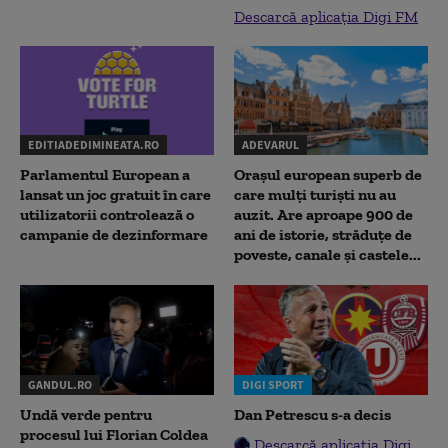
Descarcă aplicația Digi FM
EDITIADEDIMINEATA.RO
ADEVARUL
Parlamentul European a
Orașul european superb de
lansat un joc gratuit în care
care mulți turiști nu au
utilizatorii controlează o
auzit. Are aproape 900 de
campanie de dezinformare
ani de istorie, străduțe de
poveste, canale și castele...
GANDUL.RO
DIGI SPORT
Undă verde pentru
Dan Petrescu s-a decis
procesul lui Florian Coldea
Descarcă aplicația Digi