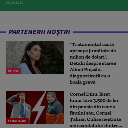
05.08.2026
PARTENERII NOȘTRI
"Tratamentul costă
aproape jumătate de
milion de dolari".
Detalii despre starea
Alinei Pușcău,
PE ROZ
diagnosticată cu o
boală gravă
Cornel Dinu, lăsat
lunar fără 3.500 de lei
din pensie din cauza
finului său, Cornel
Țălnar. Culise neștiute
FANATIK.RO
ale scandalului dintre...