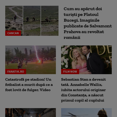
Cum au apărut doi
turiști pe Platoul
Bucegi. Imaginile
publicate de Salvamont
Prahova au revoltat
CANCAN
românii
FANATIK.RO
FILM NOW
Catastrofă pe stadion! Un
Sebastian Stan a devenit
fotbalist a murit după ce a
tată. Annabelle Wallis,
fost lovit de fulger. Video
iubita actorului originar
din Constanța, a născut
primul copil al cuplului