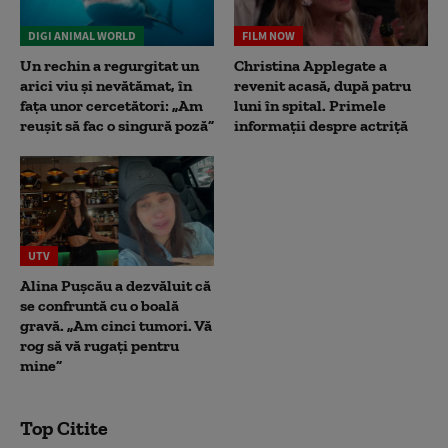
DIGI ANIMAL WORLD
FILM NOW
Un rechin a regurgitat un
Christina Applegate a
arici viu și nevătămat, în
revenit acasă, după patru
fața unor cercetători: „Am
luni în spital. Primele
reușit să fac o singură poză”
informații despre actriță
UTV
Alina Pușcău a dezvăluit că
se confruntă cu o boală
gravă. „Am cinci tumori. Vă
rog să vă rugați pentru
mine”
Top Citite