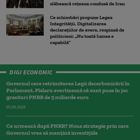
slăbească rețeaua condusă de Iran
Ce schimbări propune Legea
Integrității. Digitalizarea
declarațiilor de avere, respinsă de
politicieni: „Nu toată lumea e
capabilă”
DIGI ECONOMIC
Guvernul cere retrimiterea Legii decarbonizării în
Parlament. Pîslaru avertizează că sunt puse în joc
granturi PNRR de 5 miliarde euro
05.08.2026
Ce urmează după PNRR? Noua strategie prin care
Guvernul vrea să mențină investițiile