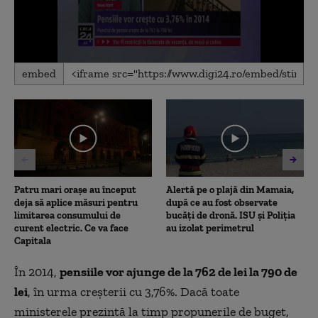
0
embed
seconds
of
4
minutes,
6
seconds
Patru mari orașe au început
Alertă pe o plajă din Mamaia,
deja să aplice măsuri pentru
după ce au fost observate
limitarea consumului de
bucăți de dronă. ISU și Poliția
curent electric. Ce va face
au izolat perimetrul
Capitala
În 2014,
pensiile vor ajunge de la 762 de lei la 790 de
lei
, în urma creșterii cu 3,76%. Dacă toate
ministerele prezintă la timp propunerile de buget,