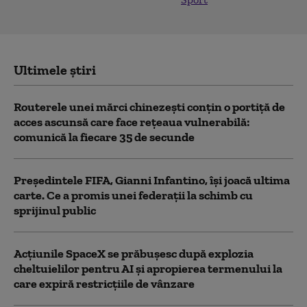
Ultimele știri
Routerele unei mărci chinezești conțin o portiță de
acces ascunsă care face rețeaua vulnerabilă:
comunică la fiecare 35 de secunde
Președintele FIFA, Gianni Infantino, îşi joacă ultima
carte. Ce a promis unei federații la schimb cu
sprijinul public
Acţiunile SpaceX se prăbuşesc după explozia
cheltuielilor pentru AI şi apropierea termenului la
care expiră restricţiile de vânzare