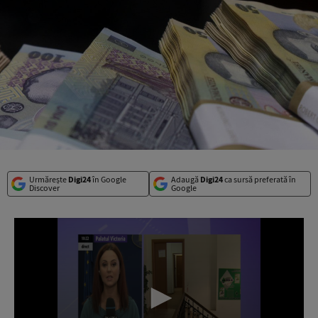
Urmărește
Digi24
în Google
Adaugă
Digi24
ca sursă preferată în
Discover
Google