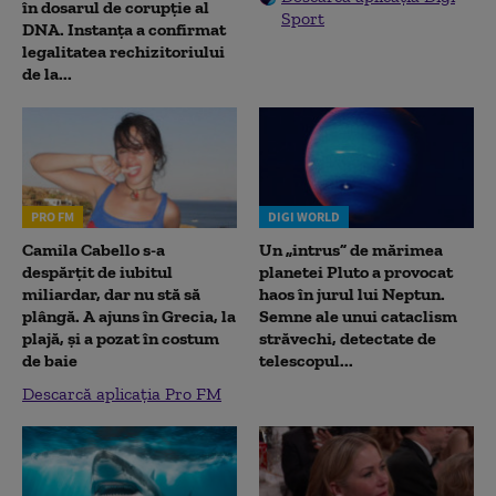
în dosarul de corupție al
Sport
DNA. Instanța a confirmat
legalitatea rechizitoriului
de la...
PRO FM
DIGI WORLD
Camila Cabello s-a
Un „intrus” de mărimea
despărțit de iubitul
planetei Pluto a provocat
miliardar, dar nu stă să
haos în jurul lui Neptun.
plângă. A ajuns în Grecia, la
Semne ale unui cataclism
plajă, și a pozat în costum
străvechi, detectate de
de baie
telescopul...
Descarcă aplicația Pro FM