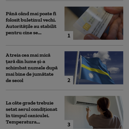
Până când mai poate fi
folosit buletinul vechi.
Autoritățile au stabilit
pentru cine se...
1
A treia cea mai mică
țară din lume și-a
schimbat numele după
mai bine de jumătate
2
de secol
La câte grade trebuie
setat aerul condiționat
în timpul caniculei.
Temperatura...
3