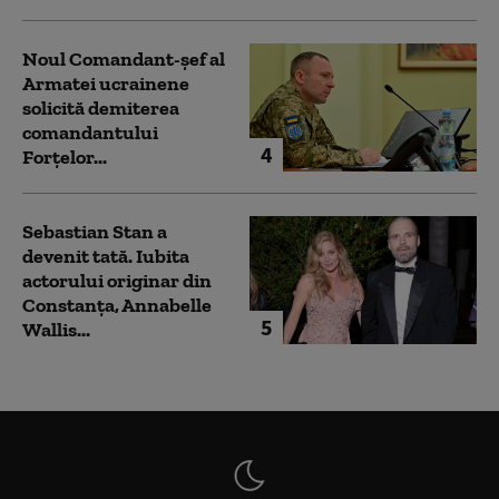
Noul Comandant-șef al
Armatei ucrainene
solicită demiterea
comandantului
4
Forțelor...
Sebastian Stan a
devenit tată. Iubita
actorului originar din
Constanța, Annabelle
5
Wallis...