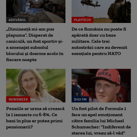
ADEVĂRUL
PLAYTECH
„Dimineață mi-am pus
De ce România nu poate fi
plapuma”. Disperat de
apărată doar cu baze
caniculă, un fost sportiv și-
militare. Cele trei
a amenajat subsolul
autostrăzi care au devenit
blocului și doarme acolo în
esențiale pentru NATO
fiecare noapte
NEWSWEEK
DIGI FM
Pensiile ar urma să crească
Un fost pilot de Formula 1
la 1 ianuarie cu 6-8%. Ce
face un apel emoționant
bani în plus ar putea primi
către familia lui Michael
pensionarii?
Schumacher: "Indiferent de
starea lui, vreau să-l văd"