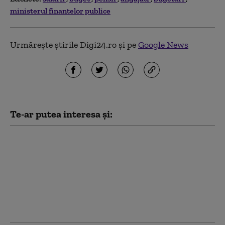
ministerul finantelor publice
Urmărește știrile Digi24.ro și pe
Google News
Te-ar putea interesa și:
Noua lege a salarizării:
Ce au negociat
sindicatele din
Sănătate. Este „pragul
minim de la care
proiectul poate deveni
acceptabil”