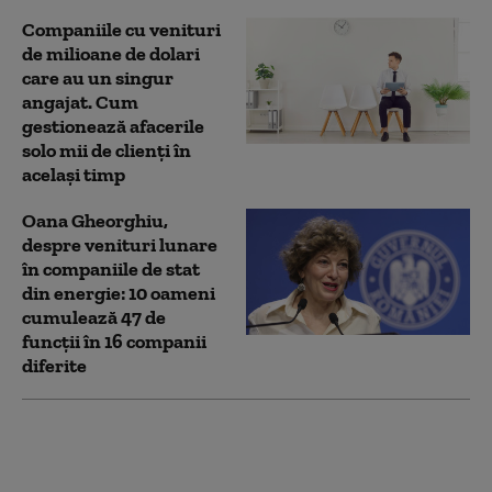
Companiile cu venituri
de milioane de dolari
care au un singur
angajat. Cum
gestionează afacerile
solo mii de clienți în
același timp
Oana Gheorghiu,
despre venituri lunare
în companiile de stat
din energie: 10 oameni
cumulează 47 de
funcţii în 16 companii
diferite
Bolojan: Rogobete este
unul din piromanii
grevei din Sănătate. În