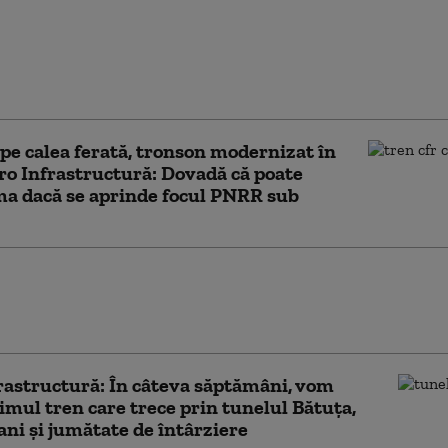
 face ca pe liniile de
rată modernizate cu
e de euro să se circule
ze reduse
pe calea ferată, tronson modernizat în
Pro Infrastructură: Dovadă că poate
a dacă se aprinde focul PNRR sub
vitezei chinezești, încă o dată spulberat pe
ada A0.” Lotul 3 nu va fi gata în 2025, afirmă
ia Pro Infrastructură
rastructură: În câteva săptămâni, vom
imul tren care trece prin tunelul Bătuţa,
ani şi jumătate de întârziere