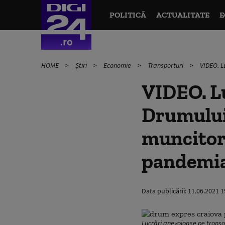
POLITICĂ
ACTUALITATE
E
HOME
Știri
Economie
Transporturi
VIDEO. L
VIDEO. Lu
Drumului 
muncitori
pandemi
Data publicării:
11.06.2021 1
Lucrări anevoioase pe tronso