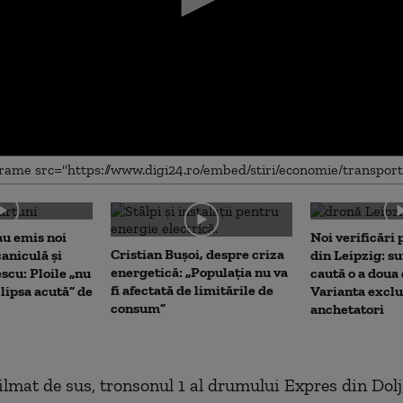
me
au emis noi
Noi verificări
Cristian Bușoi, despre criza
caniculă și
din Leipzig: su
energetică: „Populația nu va
scu: Ploile „nu
caută o a doua
fi afectată de limitările de
lipsa acută” de
Varianta exclu
consum”
anchetatori
filmat de sus, tronsonul 1 al drumului Expres din Dolj