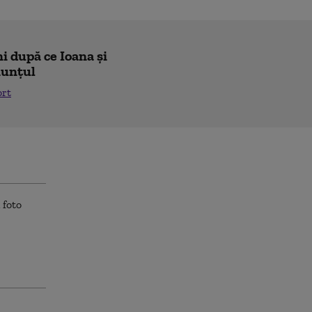
i după ce Ioana și
nunțul
ort