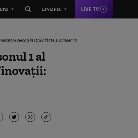
LIVE TV
LTE
LIVE FM
muncitorii plecați în străinătate și pandemia
onul 1 al
inovații: