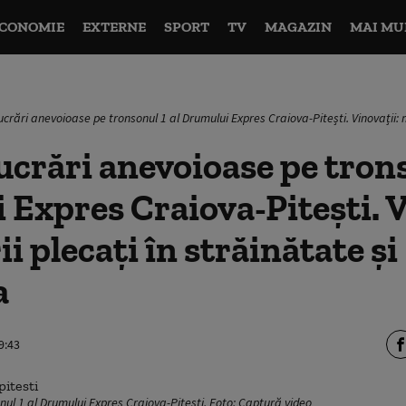
CONOMIE
EXTERNE
SPORT
TV
MAGAZIN
MAI MU
ucrări anevoioase pe tronsonul 1 al Drumului Expres Craiova-Pitești. Vinovații: 
crări anevoioase pe trons
Expres Craiova-Pitești. V
i plecați în străinătate și
a
9:43
nul 1 al Drumului Expres Craiova-Pitești. Foto: Captură video