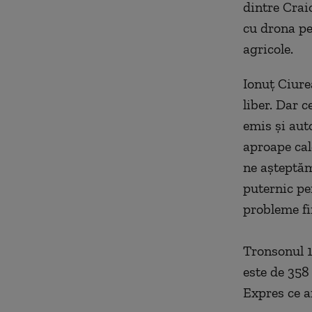
dintre Crai
cu drona pe 
agricole.
Ionuţ Ciure
liber. Dar 
emis și aut
aproape cal
ne așteptăm
puternic pe
probleme fin
Tronsonul 1
este de 358
Expres ce ar