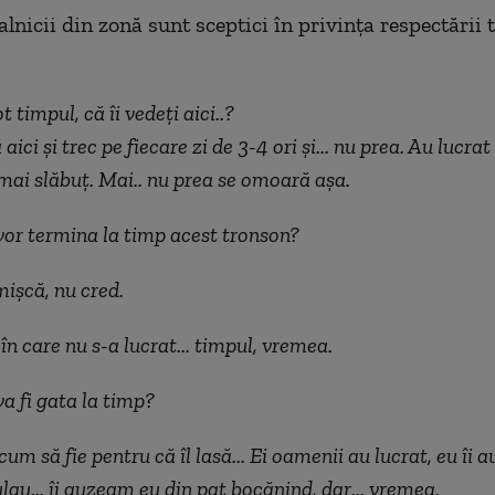
alnicii din zonă sunt sceptici în privința respectării
 timpul, că îi vedeți aici..?
ici și trec pe fiecare zi de 3-4 ori și... nu prea. Au lucrat 
i mai slăbuț. Mai.. nu prea se omoară așa.
vor termina la timp acest tronson?
ișcă, nu cred.
 în care nu s-a lucrat... timpul, vremea.
va fi gata la timp?
um să fie pentru că îl lasă... Ei oamenii au lucrat, eu îi a
lau... îi auzeam eu din pat bocănind, dar... vremea.