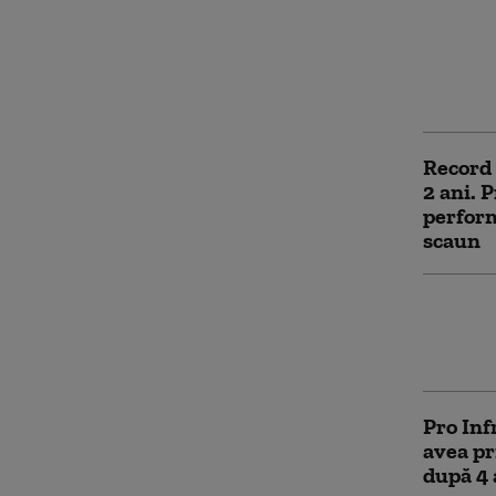
ani care
cale fe
miliard
cu vite
Record 
2 ani. 
perform
scaun
„Mitul 
Autostr
Asociaț
Pro Inf
avea pr
după 4 