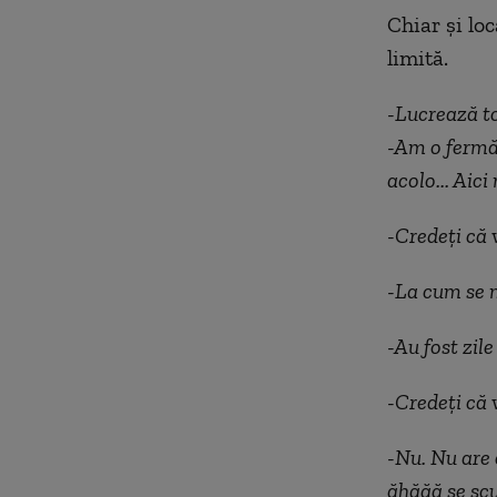
Chiar și loc
limită.
-Lucrează tot
-Am o fermă a
acolo... Aic
-Credeți că 
-La cum se m
-Au fost zile
-Credeți că 
-Nu. Nu are c
ăhăăă se scu