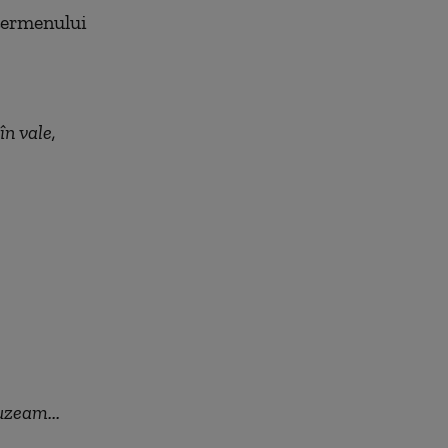
 termenului
în vale,
uzeam...