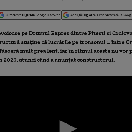
Urmărește
Digi24
în Google Discover
Adaugă
Digi24
ca sursă preferată în Googl
voioase pe Drumul Expres dintre Pitești și Craiova
ructură susţine că lucrările pe tronsonul 1, între Cr
sfăşoară mult prea lent, iar în ritmul acesta nu vor p
în 2023, atunci când a anunțat constructorul.