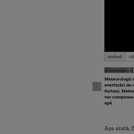
0
embed
seconds
of
0
seconds
Volu
90%
Meteorologii 
avertizări de 
furtuni. Matee
vor compensa 
apă
Așa arată, 