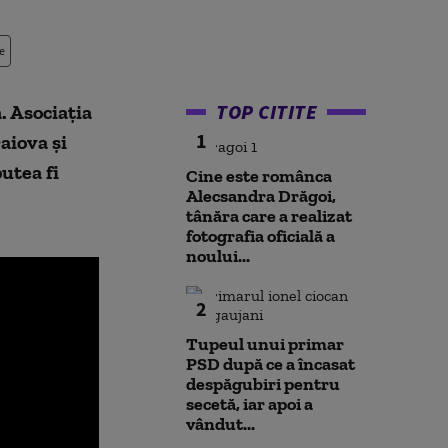
e
TOP CITITE
. Asociaţia
1
aiova şi
utea fi
Cine este românca
Alecsandra Drăgoi,
tânăra care a realizat
fotografia oficială a
noului...
2
Tupeul unui primar
PSD după ce a încasat
despăgubiri pentru
secetă, iar apoi a
vândut...