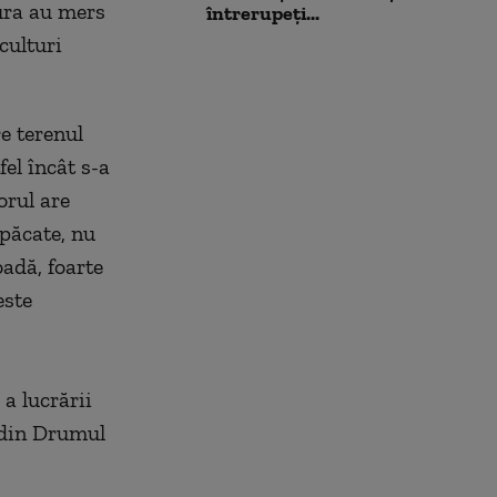
tura au mers
întrerupeți...
culturi
e terenul
el încât s-a
orul are
 păcate, nu
adă, foarte
este
a lucrării
e din Drumul