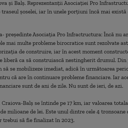
ova și Balș. Reprezentanții Asociației Pro Infrastruc
traseul șoselei, iar în unele porțiuni încă mai există 
a- preşedinte Asociaţia Pro Infractructura: Încă nu ar
cele mai multe probleme birocratice sunt rezolvate astf
orizația de construire, iar în acest moment construct
e liberă ca să construiască nestingherit drumul. Din
 să se mobilizeze imediat, adică în următoarea perio
ntru că are în continuare probleme financiare. Iar ac
anciare sunt de ani de zile. Nu sunt de ieri, de azi.
 Craiova-Balș se întinde pe 17 km, iar valoarea totala 
 de milioane de lei. Este unul dintre cele 4 tronsoan
 trebui să fie finalizat în 2023.