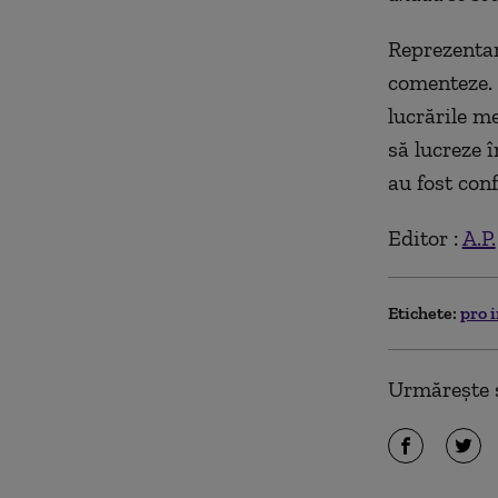
Reprezentan
comenteze. 
lucrările m
să lucreze 
au fost con
Editor :
A.P.
Etichete:
pro 
Urmărește ș