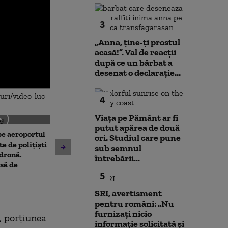
3
„Anna, ţine-ţi prostul
acasă!”. Val de reacții
după ce un bărbat a
desenat o declarație...
4
Viața pe Pământ ar fi
putut apărea de două
 pe aeroportul
Societatea de Transport
ori. Studiul care pune
Avertisment de
te de polițiști
București și-a cerut
sub semnul
după scandalul
 dronă.
insolvența
întrebării...
pe cărbune: „B
să de
5
angajamentelo
poate avea con
SRI, avertisment
financiare”
pentru români: „Nu
furnizați nicio
, porțiunea
informație solicitată și