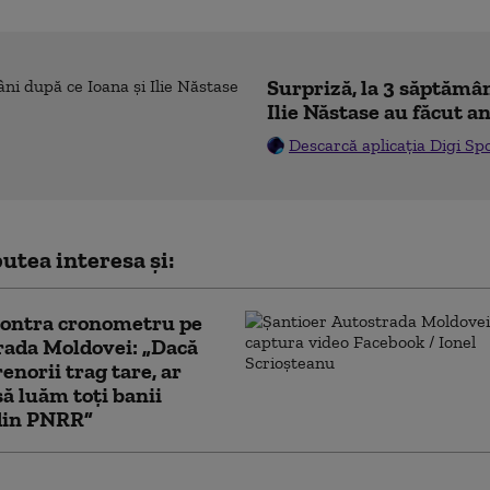
Surpriză, la 3 săptămân
Ilie Năstase au făcut a
Descarcă aplicația Digi Sp
utea interesa și:
contra cronometru pe
rada Moldovei: „Dacă
enorii trag tare, ar
să luăm toți banii
 din PNRR”
mentul de acum 50 de