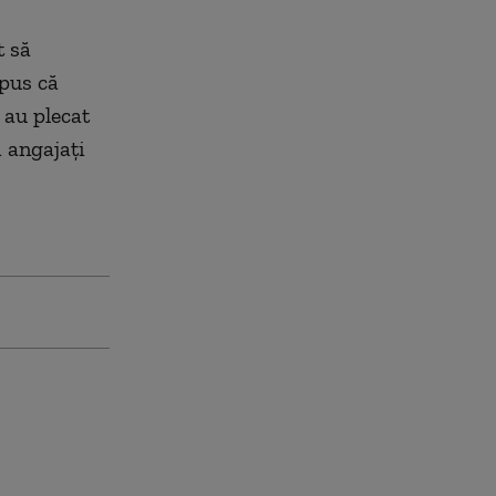
t să
spus că
 au plecat
i angajați