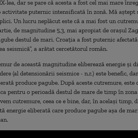
IX-lea, dar se pare că acesta a fost cel mai mare înreg
o activitate puternic intensificată în zonă. Mă aștept
plici. Un lucru neplăcut este că a mai fost un cutremu
artie, de magnitudine 5,3, mai apropiat de orașul Zag
gube destul de mari. Croația a fost puternic afectată
tea seismică”, a arătat cercetătorul român.
emur de această magnitudine eliberează energie și di
ere (al detensionării seismice - n.r.) este benefic, da
berată produce pagube. După aceste cutremure, este 
ca pentru o perioadă destul de mare de timp în zona
vem cutremure, ceea ce e bine, dar, în același timp, d
ă energie eliberată care produce pagube așa de mari
ian.