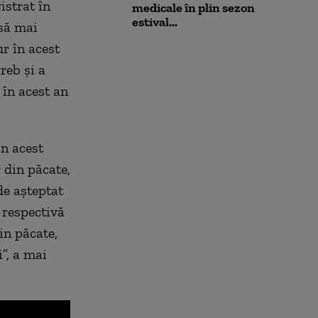
istrat în
medicale în plin sezon
estival...
 să mai
r în acest
reb și a
 în acest an
n acest
r din păcate,
de așteptat
 respectivă
in păcate,
”, a mai