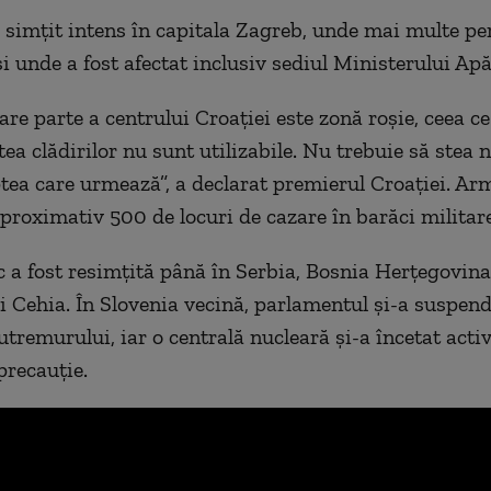
 simţit intens în capitala Zagreb, unde mai multe p
şi unde a fost afectat inclusiv sediul Ministerului Apă
re parte a centrului Croaţiei este zonă roşie, ceea 
ea clădirilor nu sunt utilizabile. Nu trebuie să stea 
ptea care urmează”, a declarat premierul Croaţiei. Ar
aproximativ 500 de locuri de cazare în barăci militare
 a fost resimțită până în Serbia, Bosnia Herţegovina,
 Cehia. În Slovenia vecină, parlamentul și-a suspend
utremurului, iar o centrală nucleară și-a încetat activ
recauție.