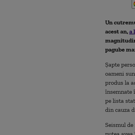
Un cutrem
acest an,
a 
magnitudin
pagube mar
Șapte perso
oameni sunt 
produs la a
însemnate 
pe lista sta
din cauza di
Seismul de 
putea avea î