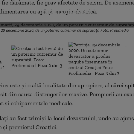
t fie dărâmate, fie grav afectate de seism. De asemen
alimentarea cu apă și energie electrică.
DESCHIDE GALERIA FOTO
i, 29 decembrie 2020, de un puternic cutremur de suprafață Foto: Profimedia
,
ios este şi o altă localitate din apropiere, al cărei sp
losit din cauza distrugerilor masive. Pompierii au eva
cât și echipamentele medicale.
aţi au fost trimişi la locul dezastrului, unde au ajuns
e și premierul Croației.