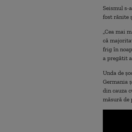
Seismul s-a
fost rănite 
„Cea mai ma
că majoritat
frig în noa
a pregătit 
Unda de șoc
Germania și
din cauza c
măsură de p