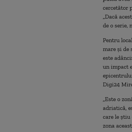
cercetător 
„Dacă acest
de o serie, 
Pentru loca
mare și de 
este adânci
un impact e
epicentrului
Digi24 Mir
„Este o zonă
adriatică, 
care le știu
zona aceast