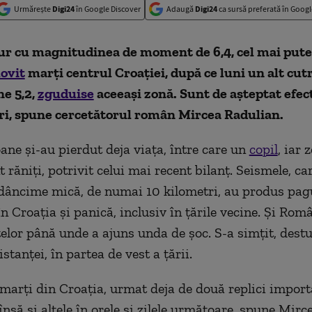
Urmărește
Digi24
în Google Discover
Adaugă
Digi24
ca sursă preferată în Googl
ur cu magnitudinea de moment de
6,4
, cel mai put
lovit
marți
centrul Croației, după ce luni un alt cu
e 5,2,
zguduise
aceeași zonă
. Sunt de așteptat efect
i, spune cercetătorul român Mircea Radulian.
ane și-au pierdut deja viața, între care un
copil
, iar 
răniți, potrivit celui mai recent bilanț. Seismele, ca
dâncime mică, de numai 10 kilometri, au produs pa
în
Croaţia și panică, inclusiv în țările vecine.
Și Româ
telor până unde a ajuns unda de șoc. S-a simțit, destu
stanței, în partea de vest a țării.
marți din Croația, urmat deja de două replici import
nsă și altele în orele și zilele următoare, spune Mirc