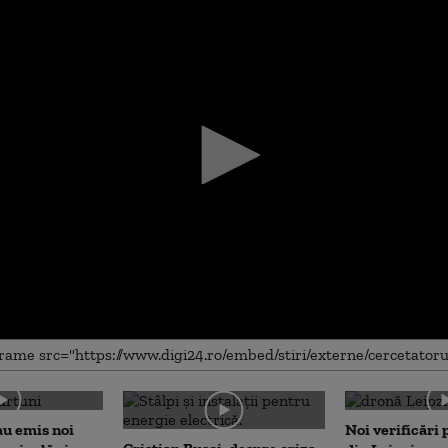
me
au emis noi
Noi verificări