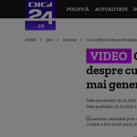
POLITICĂ
ACTUALITATE
E
HOME
Știri
Externe
Cercetătorul Mircea Radulian
VIDEO
despre cu
mai gener
Data actualizării:
30.12.2020
Data publicării:
29.12.2020 2
Croația a fost lovită marți,