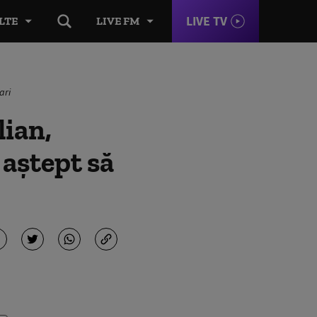
LIVE TV
LTE
LIVE FM
ari
ian,
aștept să