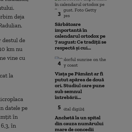
tului.
3
orbim deja
Sărbătoare
 Radulian.
importantă în
calendarul ortodox pe
r destul de
7 august: Ce tradiții se
respectă și cui...
 „10 km nu
me vine cu
4
Viața pe Pământ ar fi
cat la
putut apărea de două
ori. Studiul care pune
sub semnul
întrebării...
microplaca
5
n datele pe
imțit în
Anchetă la un spital
din cauza numărului
6,3, în
mare de concedii