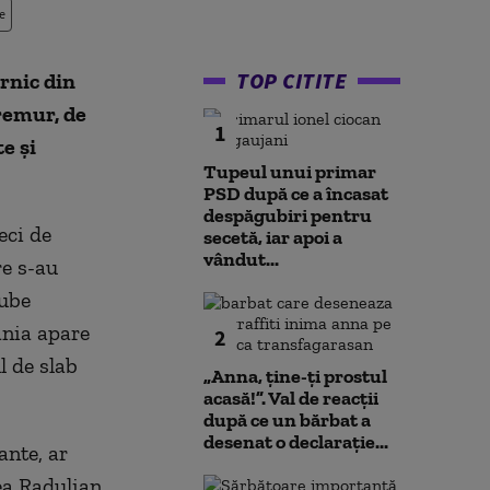
e
TOP CITITE
ernic din
tremur, de
1
e și
Tupeul unui primar
PSD după ce a încasat
despăgubiri pentru
zeci de
secetă, iar apoi a
vândut...
re s-au
gube
nia apare
2
l de slab
„Anna, ţine-ţi prostul
acasă!”. Val de reacții
după ce un bărbat a
desenat o declarație...
ante, ar
ea Radulian,