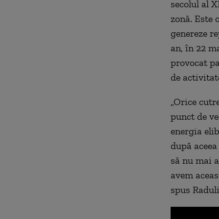
secolul al X
zonă. Este 
genereze re
an, în 22 m
provocat pa
de activita
„Orice cutr
punct de ved
energia eli
după aceea 
să nu mai a
avem aceast
spus Radul