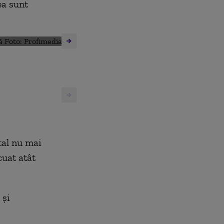
ea sunt
ital nu mai
cuat atât
 și