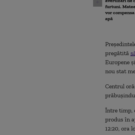
avertizări de 
furtuni. Matee
vor compensa 
apă
Președintel
pregătită
s
Europene şi
nou stat m
Centrul oră
prăbuşindu-
Între timp,
produs în a
12:20, ora 