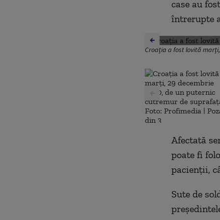
case au fos
întrerupte 
Croația a fost lovită marț
Afectată ser
poate fi fo
pacienții, 
Sute de sold
președintel