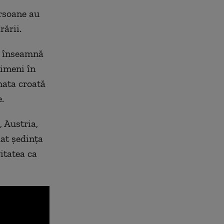
ersoane au
rării.
ce înseamnă
nimeni în
mata croată
.
 Austria,
at ședința
itatea ca