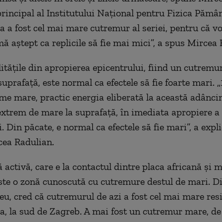
principal al Institutului Național pentru Fizica Pămân
a a fost cel mai mare cutremur al seriei, pentru că v
mă aștept ca replicile să fie mai mici”, a spus Mircea
litățile din apropierea epicentrului, fiind un cutremu
suprafață, este normal ca efectele să fie foarte mari.
me mare, practic energia eliberată la această adânci
xtrem de mare la suprafață, în imediata apropiere a
. Din păcate, e normal ca efectele să fie mari”, a expli
cea Radulian.
 activă, care e la contactul dintre placa africană și 
este o zonă cunoscută cu cutremure destul de mari. Di
 eu, cred că cutremurul de azi a fost cel mai mare res
a, la sud de Zagreb. A mai fost un cutremur mare, de 