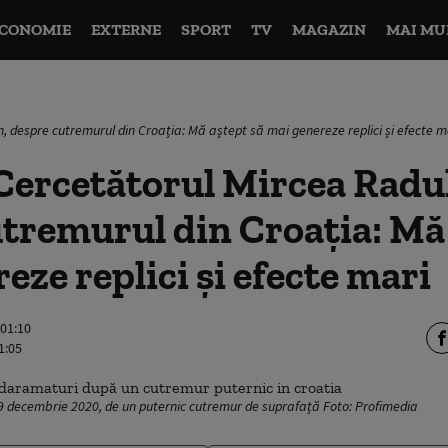
CONOMIE
EXTERNE
SPORT
TV
MAGAZIN
MAI MU
, despre cutremurul din Croația: Mă aștept să mai genereze replici și efecte m
Cercetătorul Mircea Radul
tremurul din Croația: Mă 
eze replici și efecte mari
 01:10
1:05
 29 decembrie 2020, de un puternic cutremur de suprafață Foto: Profimedia