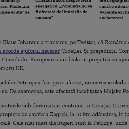
Cristian Bușoi, despre criza
caniculă și
din Leipzig: su
energetică: „Populația nu va
scu: Ploile „nu
caută o a doua
fi afectată de limitările de
lipsa acută” de
Varianta exclu
consum”
anchetatori
e Klaus Iohannis a transmis, pe Twitter, că România 
ă acorde ajutorul necesar
Croației. Și președinții Com
 Consiliului European s-au declarat pregătiţi să ajut
embru UE.
şelului Petrinja a fost grav afectat, numeroase clădiri
se. De asemenea, este afectată localitatea Majske Pol
 căutările sub dărâmături continuă în Croația.
Cutrem
propiere de capitala Zagreb, la 10 km adâncime, în ju
locală. Cele mai mari distrugeri sunt la Petrinja, und