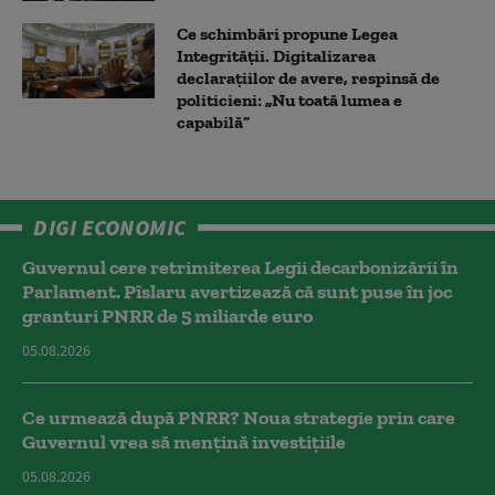
Ce schimbări propune Legea
Integrității. Digitalizarea
declarațiilor de avere, respinsă de
politicieni: „Nu toată lumea e
capabilă”
DIGI ECONOMIC
Guvernul cere retrimiterea Legii decarbonizării în
Parlament. Pîslaru avertizează că sunt puse în joc
granturi PNRR de 5 miliarde euro
05.08.2026
Ce urmează după PNRR? Noua strategie prin care
Guvernul vrea să mențină investițiile
05.08.2026