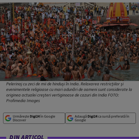
Pelerinaj cu zeci de mii de hinduși în India. Relaxarea restricțiilor și
evenimentele religioase cu mari adunări de oameni sunt considerate la
originea actualei creșteri vertiginoase de cazuri din India FOTO:
Profimedia Images
Urmărește
Digi24
în Google
Adaugă
Digi24
ca sursă preferată în
Discover
Google
DIN ARTICOL