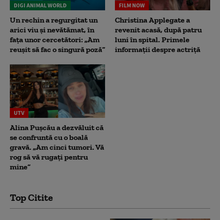
DIGI ANIMAL WORLD
FILM NOW
Un rechin a regurgitat un
Christina Applegate a
arici viu și nevătămat, în
revenit acasă, după patru
fața unor cercetători: „Am
luni în spital. Primele
reușit să fac o singură poză”
informații despre actriță
UTV
Alina Pușcău a dezvăluit că
se confruntă cu o boală
gravă. „Am cinci tumori. Vă
rog să vă rugați pentru
mine”
Top Citite