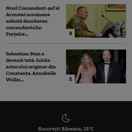
Noul Comandant-șef al
Armatei ucrainene
solicită demiterea
comandantului
4
Forțelor...
Sebastian Stan a
devenit tată. Iubita
actorului originar din
Constanța, Annabelle
5
Wallis...
București Băneasa, 18°C