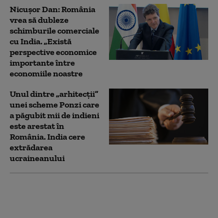
Nicușor Dan: România
vrea să dubleze
schimburile comerciale
cu India. „Există
perspective economice
importante între
economiile noastre
Unul dintre „arhitecții”
unei scheme Ponzi care
a păgubit mii de indieni
este arestat în
România. India cere
extrădarea
ucraineanului
Președinta Indiei vine
în România. Nicușor
Dan o primește la