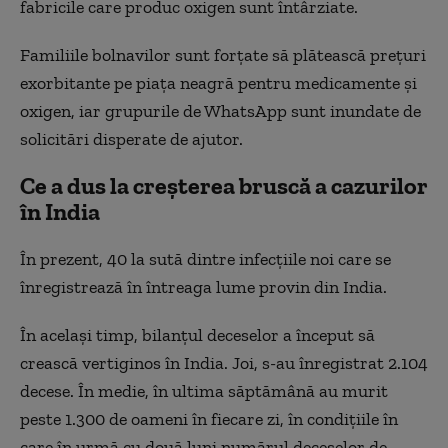
fabricile care produc oxigen sunt întârziate.
Familiile bolnavilor sunt forţate să plătească preţuri
exorbitante pe piaţa neagră pentru medicamente şi
oxigen, iar grupurile de WhatsApp sunt inundate de
solicitări disperate de ajutor.
Ce a dus la creșterea bruscă a cazurilor
în India
În prezent, 40 la sută dintre infecțiile noi care se
înregistrează în întreaga lume provin din India.
În același timp, bilanțul deceselor a început să
crească vertiginos în India. Joi, s-au înregistrat 2.104
decese. În medie, în ultima săptămână au murit
peste 1.300 de oameni în fiecare zi, în condițiile în
care în urmă cu două luni numărul deceselor de