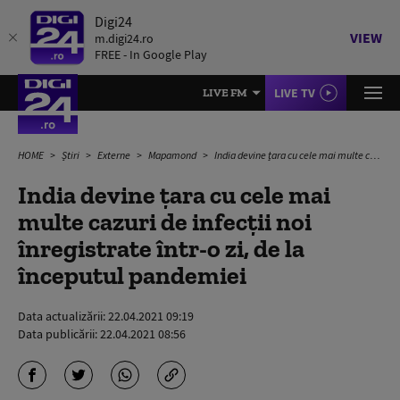
Digi24
VIEW
m.digi24.ro
FREE - In Google Play
LIVE TV
LIVE FM
HOME
Știri
Externe
Mapamond
India devine țara cu cele mai multe cazuri de infecții noi înregistrate într-o zi, de la începutul pandemiei
India devine țara cu cele mai
multe cazuri de infecții noi
înregistrate într-o zi, de la
începutul pandemiei
Data actualizării:
22.04.2021 09:19
Data publicării:
22.04.2021 08:56