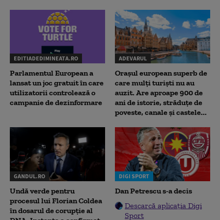
EDITIADEDIMINEATA.RO
ADEVARUL
Parlamentul European a
Orașul european superb de
lansat un joc gratuit în care
care mulți turiști nu au
utilizatorii controlează o
auzit. Are aproape 900 de
campanie de dezinformare
ani de istorie, străduțe de
poveste, canale și castele...
GANDUL.RO
DIGI SPORT
Undă verde pentru
Dan Petrescu s-a decis
procesul lui Florian Coldea
Descarcă aplicația Digi
în dosarul de corupție al
Sport