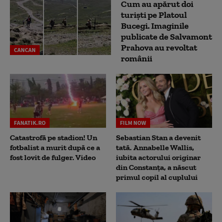
Cum au apărut doi
turiști pe Platoul
Bucegi. Imaginile
publicate de Salvamont
Prahova au revoltat
CANCAN
românii
FANATIK.RO
FILM NOW
Catastrofă pe stadion! Un
Sebastian Stan a devenit
fotbalist a murit după ce a
tată. Annabelle Wallis,
fost lovit de fulger. Video
iubita actorului originar
din Constanța, a născut
primul copil al cuplului