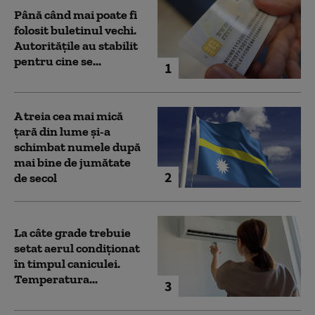
Până când mai poate fi
folosit buletinul vechi.
Autoritățile au stabilit
pentru cine se...
1
A treia cea mai mică
țară din lume și-a
schimbat numele după
mai bine de jumătate
2
de secol
La câte grade trebuie
setat aerul condiționat
în timpul caniculei.
Temperatura...
3