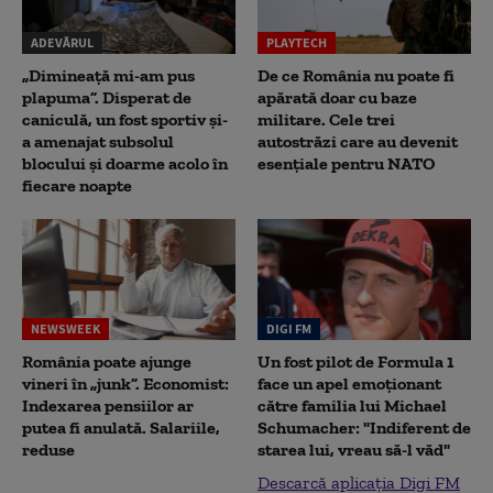
ADEVĂRUL
PLAYTECH
„Dimineață mi-am pus
De ce România nu poate fi
plapuma”. Disperat de
apărată doar cu baze
caniculă, un fost sportiv și-
militare. Cele trei
a amenajat subsolul
autostrăzi care au devenit
blocului și doarme acolo în
esențiale pentru NATO
fiecare noapte
NEWSWEEK
DIGI FM
România poate ajunge
Un fost pilot de Formula 1
vineri în „junk”. Economist:
face un apel emoționant
Indexarea pensiilor ar
către familia lui Michael
putea fi anulată. Salariile,
Schumacher: "Indiferent de
reduse
starea lui, vreau să-l văd"
Descarcă aplicația Digi FM