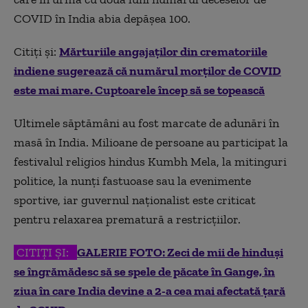
COVID în India abia depășea 100.
Citiți și:
Mărturiile angajaților din crematoriile
indiene sugerează că numărul morților de COVID
este mai mare. Cuptoarele încep să se topească
Ultimele săptămâni au fost marcate de adunări în
masă în India. Milioane de persoane au participat la
festivalul religios hindus Kumbh Mela, la mitinguri
politice, la nunţi fastuoase sau la evenimente
sportive, iar guvernul naționalist este criticat
pentru relaxarea prematură a restricțiilor.
CITIȚI ȘI:
GALERIE FOTO: Zeci de mii de hinduși
se îngrămădesc să se spele de păcate în Gange, în
ziua în care India devine a 2-a cea mai afectată țară