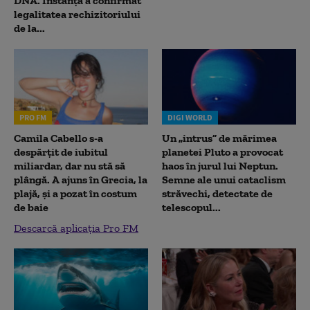
DNA. Instanța a confirmat
legalitatea rechizitoriului
de la...
PRO FM
DIGI WORLD
Camila Cabello s-a
Un „intrus” de mărimea
despărțit de iubitul
planetei Pluto a provocat
miliardar, dar nu stă să
haos în jurul lui Neptun.
plângă. A ajuns în Grecia, la
Semne ale unui cataclism
plajă, și a pozat în costum
străvechi, detectate de
de baie
telescopul...
Descarcă aplicația Pro FM