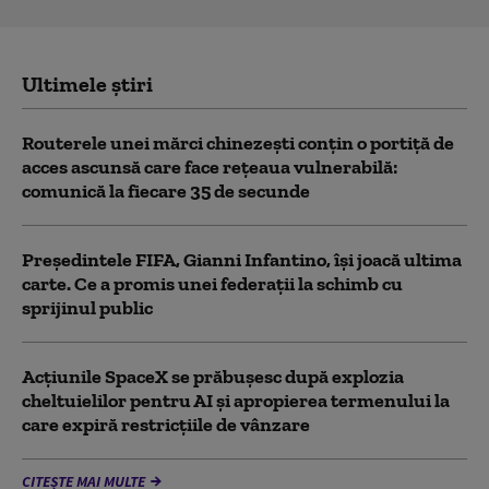
Ultimele știri
Routerele unei mărci chinezești conțin o portiță de
acces ascunsă care face rețeaua vulnerabilă:
comunică la fiecare 35 de secunde
Președintele FIFA, Gianni Infantino, îşi joacă ultima
carte. Ce a promis unei federații la schimb cu
sprijinul public
Acţiunile SpaceX se prăbuşesc după explozia
cheltuielilor pentru AI şi apropierea termenului la
care expiră restricţiile de vânzare
CITEȘTE MAI MULTE