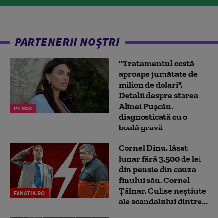
PARTENERII NOȘTRI
"Tratamentul costă
aproape jumătate de
milion de dolari".
Detalii despre starea
Alinei Pușcău,
PE ROZ
diagnosticată cu o
boală gravă
Cornel Dinu, lăsat
lunar fără 3.500 de lei
din pensie din cauza
finului său, Cornel
Țălnar. Culise neștiute
FANATIK.RO
ale scandalului dintre...