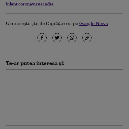
bilant coronavirus india
Urmărește știrile Digi24.ro și pe
Google News
Te-ar putea interesa și:
Portul Constanța, în
centrul discuțiilor
dintre Bolojan și
președinta Indiei.
România vrea să
dubleze schimburile
comerciale