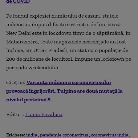
de COVID
Pe fondul exploziei numărului de cazuri, statele
indiene au impus diferite restricţii: de luni seară
New Delhi este în lockdown timp de o săptămână, în
Maharashtra, toate magazinele neesenţiale au fost
închise, iar Uttar Pradesh, un stat cu o populaţie de
200 de milioane de locuitori, impune un lockdown pe
perioada weekendului.
Citiți și:
Varianta indiană a coronavirusului
provoacă îngrijorări. Tulpina are două mutații la
nivelul proteinei S
Editor :
Luana Pavaluca
Etichete:
india
pandemie coronavirus
coronavirus india