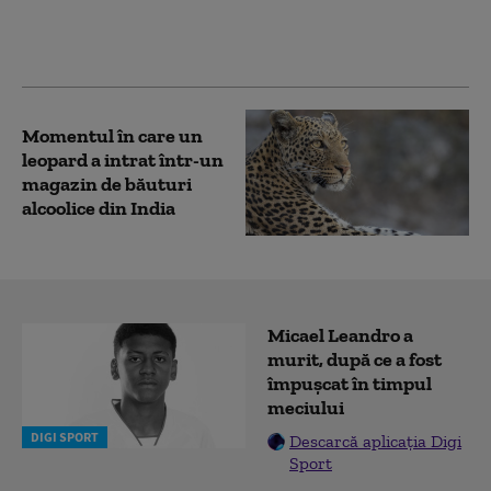
Cotroceni în prima
vizită de stat după mai
bine de 30 de ani
Momentul în care un
leopard a intrat într-un
magazin de băuturi
alcoolice din India
Micael Leandro a
murit, după ce a fost
împușcat în timpul
meciului
DIGI SPORT
Descarcă aplicația Digi
Sport