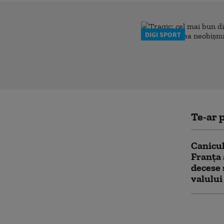
DIGI SPORT
Te-ar p
Canicul
Franța 
decese 
valului
Canicula
iunie a