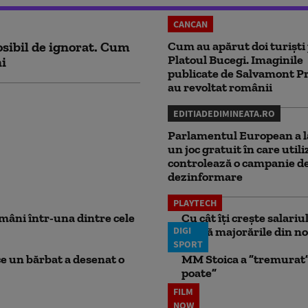
CANCAN
sibil de ignorat. Cum
Cum au apărut doi turiști
Platoul Bucegi. Imaginile
ni
publicate de Salvamont P
au revoltat românii
EDITIADEDIMINEATA.RO
Parlamentul European a l
un joc gratuit în care utili
controlează o campanie d
dezinformare
PLAYTECH
mâni într-una dintre cele
Cu cât îți crește salari
DIGI
aplică majorările din no
SPORT
ce un bărbat a desenat o
MM Stoica a ”tremurat” 
poate”
FILM
NOW