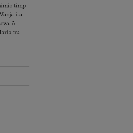
nimic timp
 Vanja i-a
eva. A
Maria nu