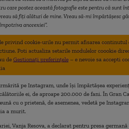
ru care postez această fotografie este pentru că sunt în
 vreau să fiți alături de mine. Vreau să-mi împărtășesc gân
 împotriva anorexiei”.
ale privind cookie-urile nu permit afisarea continutul
ctiune. Poti actualiza setarile modulelor coookie dire
au de
Gestionați preferințele
– e nevoie sa accepti co
ia
rmărită pe Instagram, unde își împărtășea experienț
 călătoriile ei, de aproape 200.000 de fani. În Gran C
eună cu o prietenă, de asemenea, vedetă pe Instagra
ia a murit.
riei, Vanja Resova, a declarat pentru presa germană