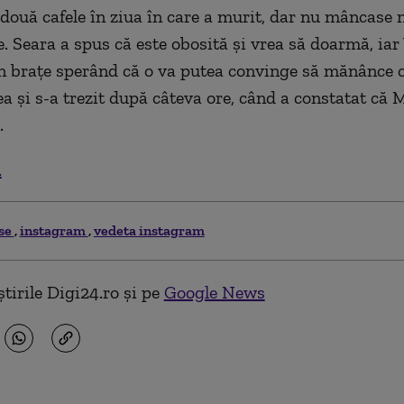
două cafele în ziua în care a murit, dar nu mâncase 
e. Seara a spus că este obosită și vrea să doarmă, iar
în brațe sperând că o va putea convinge să mănânce c
ea și s-a trezit după câteva ore, când a constatat că 
.
.
se
instagram
vedeta instagram
tirile Digi24.ro și pe
Google News