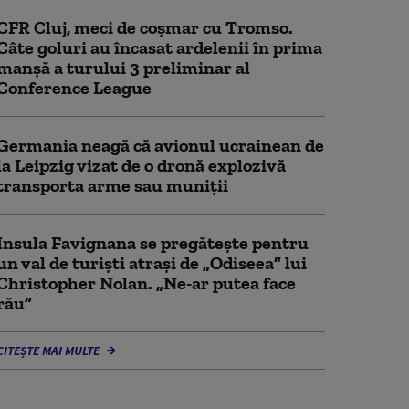
CFR Cluj, meci de coșmar cu Tromso.
Câte goluri au încasat ardelenii în prima
manşă a turului 3 preliminar al
Conference League
Germania neagă că avionul ucrainean de
la Leipzig vizat de o dronă explozivă
transporta arme sau muniţii
Insula Favignana se pregăteşte pentru
un val de turişti atraşi de „Odiseea” lui
Christopher Nolan. „Ne-ar putea face
rău”
CITEȘTE MAI MULTE