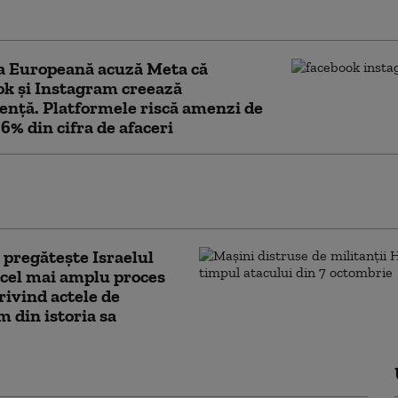
în plus în Europa
a Europeană acuză Meta că
k și Instagram creează
nță. Platformele riscă amenzi de
 6% din cifra de afaceri
de Vest a înregistrat cea mai caldă
nie din istorie
pregătește Israelul
cel mai amplu proces
rivind actele de
m din istoria sa