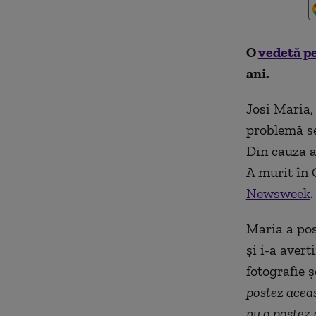
O
vedetă p
ani.
Josi Maria,
problemă se
Din cauza af
A murit în 
Newsweek
.
Maria a pos
și i-a avert
fotografie 
postez aceas
nu o postez 