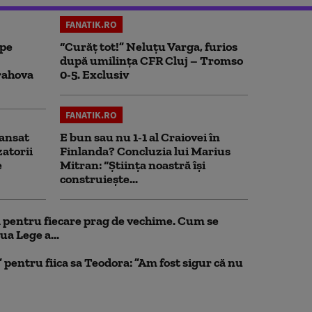
FANATIK.RO
 pe
“Curăț tot!” Neluțu Varga, furios
după umilința CFR Cluj – Tromso
rahova
0-5. Exclusiv
FANATIK.RO
ansat
E bun sau nu 1-1 al Craiovei în
zatorii
Finlanda? Concluzia lui Marius
e
Mitran: “Știința noastră își
construiește...
ul pentru fiecare prag de vechime. Cum se
ua Lege a...
pentru fiica sa Teodora: ”Am fost sigur că nu