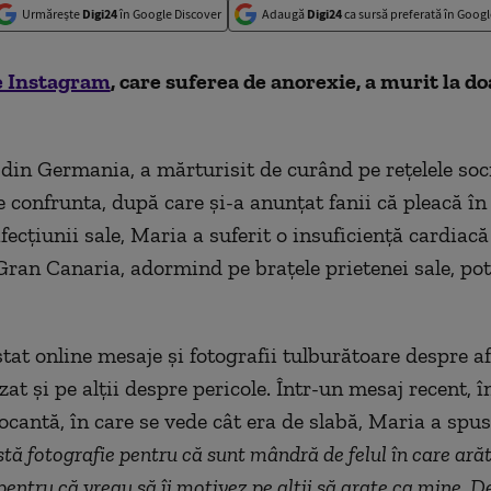
Urmărește
Digi24
în Google Discover
Adaugă
Digi24
ca sursă preferată în Googl
e Instagram
, care suferea de anorexie, a murit la do
 din Germania, a mărturisit de curând pe rețelele soci
 confrunta, după care și-a anunțat fanii că pleacă în
ecțiunii sale, Maria a suferit o insuficiență cardiacă 
Gran Canaria, adormind pe brațele prietenei sale, pot
tat online mesaje și fotografii tulburătoare despre af
izat și pe alții despre pericole. Într-un mesaj recent, î
șocantă, în care se vede cât era de slabă, Maria a spu
tă fotografie pentru că sunt mândră de felul în care arăt. 
pentru că vreau să îi motivez pe alții să arate ca mine. De