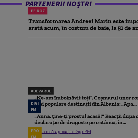
PARTENERII NOȘTRI
PE ROZ
Transformarea Andreei Marin este impo
arată acum, în costum de baie, la 51 de a
ADEVĂRUL
„Ne-am îmbolnăvit toți”. Coșmarul unor ro
DIGI
mai populare destinații din Albania: „Apa...
FM
„Anna, ţine-ţi prostul acasă!" Reacţii după 
declaraţie de dragoste pe o stâncă, în...
PRO
Descarcă aplicația Digi FM
FM