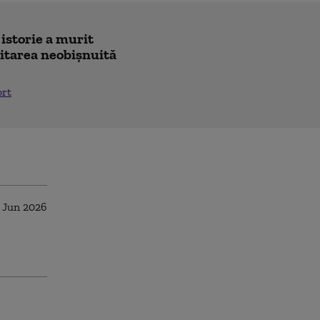
 istorie a murit
icitarea neobișnuită
ort