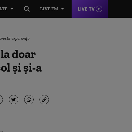
LIVE TV
LTE
LIVE FM
povestit experiența
la doar
ol și și-a