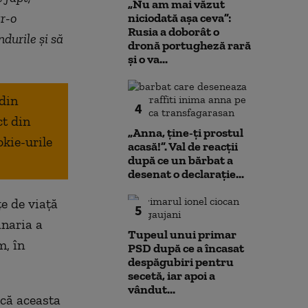
„Nu am mai văzut
tr-o
niciodată așa ceva”:
Rusia a doborât o
durile și să
dronă portugheză rară
și o va...
 din
4
ct din
„Anna, ţine-ţi prostul
okie-urile
acasă!”. Val de reacții
după ce un bărbat a
desenat o declarație...
e de viață
5
anaria a
Tupeul unui primar
m, în
PSD după ce a încasat
despăgubiri pentru
secetă, iar apoi a
vândut...
 că aceasta