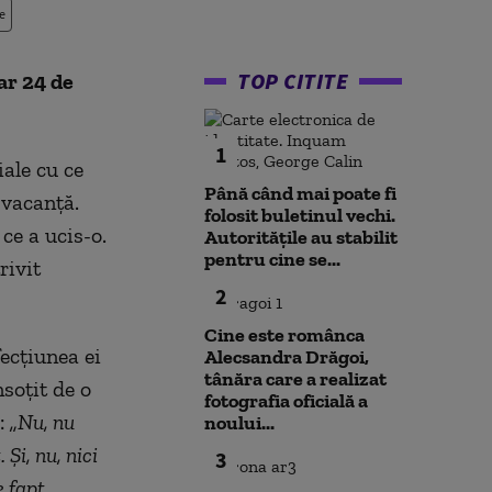
e
TOP CITITE
ar 24 de
1
ale cu ce
Până când mai poate fi
 vacanță.
folosit buletinul vechi.
ce a ucis-o.
Autoritățile au stabilit
pentru cine se...
rivit
2
Cine este românca
ecțiunea ei
Alecsandra Drăgoi,
tânăra care a realizat
nsoțit de o
fotografia oficială a
s:
„Nu, nu
noului...
Și, nu, nici
3
 fapt,