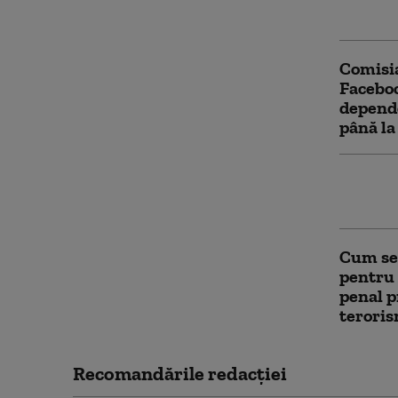
decese 
Comisi
Faceboo
depende
până la
Europa 
lună iu
Cum se 
pentru 
penal p
teroris
Recomandările redacţiei