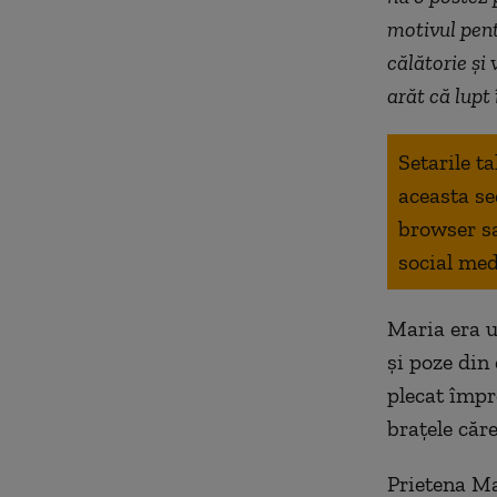
motivul pent
călătorie și
arăt că lupt
Setarile t
aceasta se
browser s
social med
Maria era u
și poze din
plecat împr
brațele căre
Prietena Ma