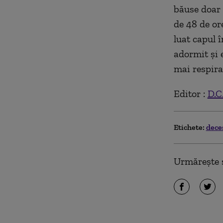
băuse doar 
de 48 de or
luat capul 
adormit și 
mai respira
Editor :
D.C
Etichete:
dece
Urmărește ș