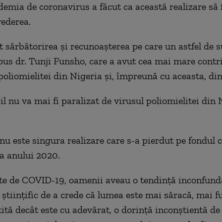
ndemi
a de coronavirus a făcut ca această realizare să 
vederea.
at
sărbătorirea
și recunoașterea
pe care un astfel de s
spus dr. Tunji Funsho,
care a avut cea mai mare contri
poliomielitei din Nigeria și, împreună cu aceasta, din
l nu va mai fi paralizat de virusul poliomielitei din 
nu este singura realizare care s-
a
pierd
ut
pe fondul
c
a anului
2020.
te de C
OVID
-19, oamenii aveau o tendință inconfunda
 științific de a crede că lumea este mai săracă, mai f
tită decât este cu adevărat, o dorință inconștientă de