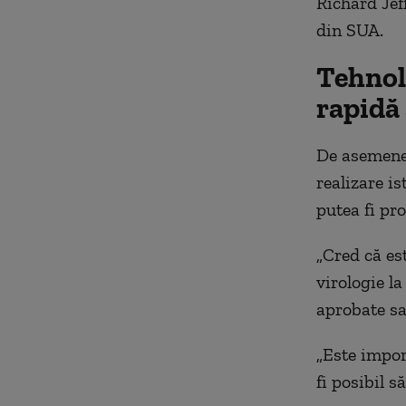
Richard Jef
din SUA.
Tehnol
rapidă
De asemenea
realizare is
putea fi pro
„
Cred că es
virologie la
aprobate sa
„
Este impor
fi posibil 