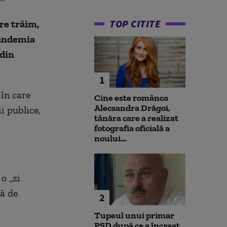
TOP CITITE
re trăim,
pandemia
 din
1
l
în care
Cine este românca
Alecsandra Drăgoi,
i publice,
tânăra care a realizat
fotografia oficială a
noului...
o „zi
tă de
2
Tupeul unui primar
PSD după ce a încasat