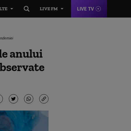
LIVE TV
LTE
LIVE FM
andemiei
le anului
observate