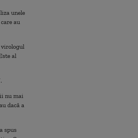
liza unele
 care au
 virologul
Este al
.
ii nu mai
sau dacă a
 a spus