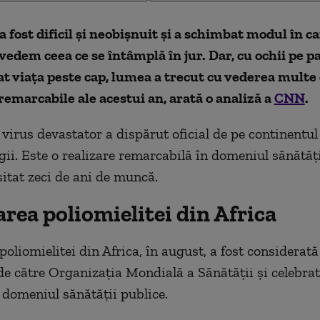
 fost dificil și neobișnuit și a schimbat modul în ca
edem ceea ce se întâmplă în jur. Dar, cu ochii pe 
at viața peste cap, lumea a trecut cu vederea multe
 remarcabile ale acestui an, arată o analiză a
CNN
.
 virus devastator a dispărut oficial de pe continentu
ii.
Este o
realizare remarcabilă în domeniul sănătăți
itat zeci de ani
de muncă.
rea poliomielitei din Africa
oliomielitei din Africa, în august, a fost
considerată
de către Organizația Mondială a Sănătății și celebra
n domeniul sănătății publice.