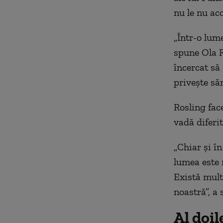
nu le
nu aco
„
Într-o lum
spune
Ola R
încercat s
privește
săn
Rosling fac
vadă
diferit
„
Chiar și în
lumea este 
Există mult
noastră”,
a 
Al doi