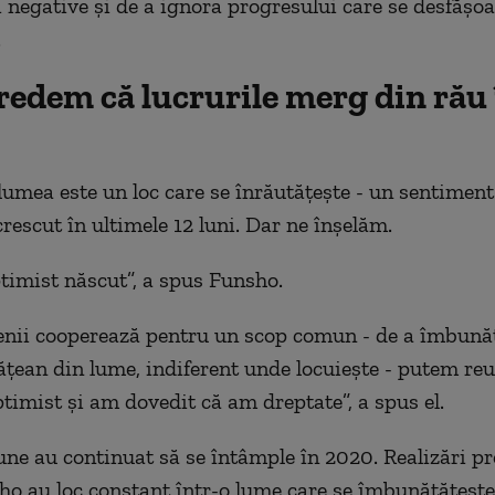
i negative și de a ignora progresului care se desfășoa
.
redem că lucrurile merg din rău
umea este un loc care se înrăutățește - un sentiment 
crescut în ultimele 12 luni.
Dar ne
înșelăm.
timist născut”, a spus Funsho.
nii cooperează
pentru un scop comun - de a îmbunăt
tățean din lume, indiferent unde locuie
ște
- putem reu
ptimist și am dovedit că am dreptate
”, a spus el.
une au continuat să se întâmple în 2020.
R
ealizări p
sho
au loc
constant într-o lume care se îmbunătățește