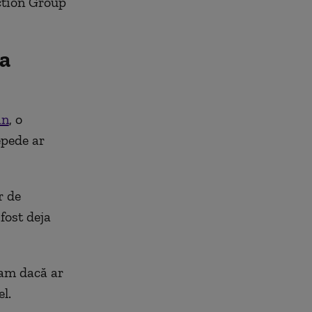
Action Group
ea
in
, o
repede ar
r de
fost deja
iam dacă ar
l.