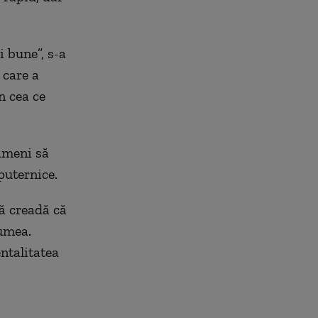
i bune”, s-a
 care a
în
cea ce
ameni să
puternice.
să creadă că
umea.
ntalitatea