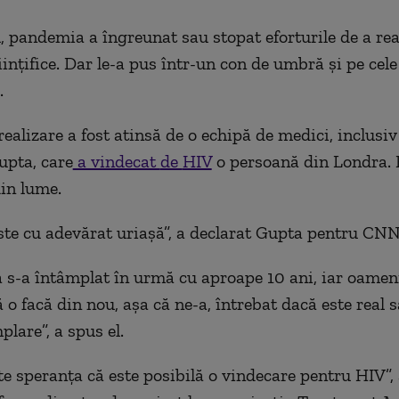
, pandemia a
îngreunat sau stopat
eforturile de a
rea
iințifice. Dar
le-
a
pus într-un con de umbră și pe cele
.
realizare
a fost atinsă de o echipă de medici, inclusiv
upta, care
a vindecat
de
HIV
o persoană
din Londra. 
din lume.
este cu adevărat
uriașă”
, a declarat Gupta pentru CNN
 s-a întâmplat în urmă cu aproape 10 ani, iar oamen
ă o facă din nou, așa că
ne-
a, întrebat dacă este real 
mplare”,
a spus el.
te speranța că este posibilă o vindecare pentru HIV”,