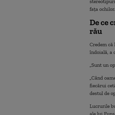
stereotipur
fața
ochilor
De ce c
rău
C
redem că l
îndoială, a 
„
Sunt un op
„
Când
oame
fiecărui ce
destul de o
Lucrurile b
ale lui Fun