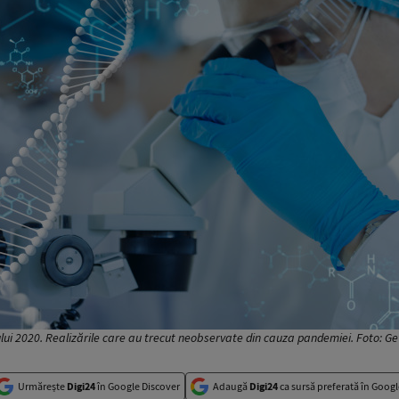
lui 2020. Realizările care au trecut neobservate din cauza pandemiei. Foto: G
Urmărește
Digi24
în Google Discover
Adaugă
Digi24
ca sursă preferată în Googl