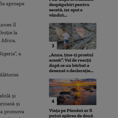
fie aproape
despăgubiri pentru
secetă, iar apoi a
vândut...
ucces îl
buție la
 Africa.
3
Nigeria”,
a
„Anna, ţine-ţi prostul
acasă!”. Val de reacții
după ce un bărbat a
desenat o declarație...
ălătoriei
bilă și
4
urioasă și
Viața pe Pământ ar fi
 a
promova
putut apărea de două