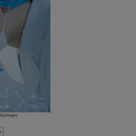
ettyImages
e