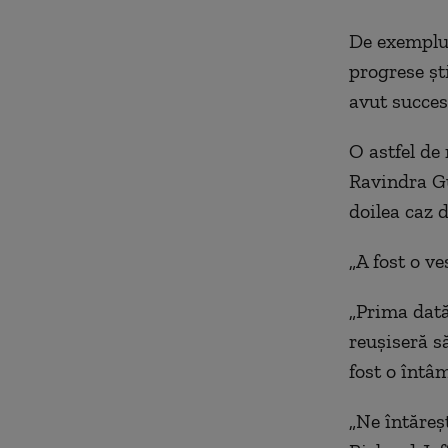
De exemplu
progrese
șt
avut succes
O astfel de
Ravindra G
doilea caz 
„
A fost o v
„
Prima dată
reușiseră s
fost o întâ
„
Ne întăreș