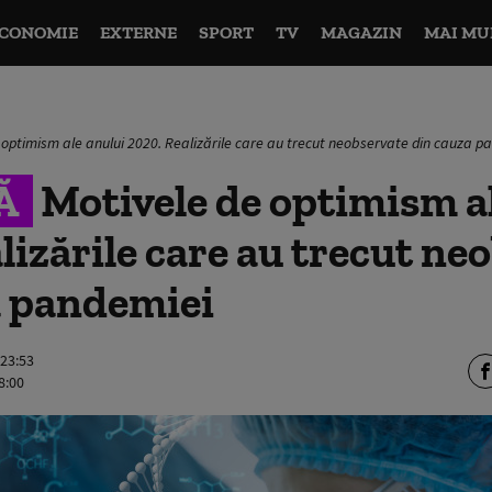
CONOMIE
EXTERNE
SPORT
TV
MAGAZIN
MAI MU
 optimism ale anului 2020. Realizările care au trecut neobservate din cauza p
Ă
Motivele de optimism a
lizările care au trecut ne
a pandemiei
 23:53
8:00