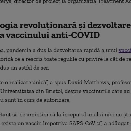
ferys, director de proiect la organizația Treatment 
ogia revoluționară și dezvoltar
 a vaccinului anti-COVID
, pandemia a dus la dezvoltarea rapidă a unui
vacc
torică ce a rescris toate regulile cu privire la cât de 
dus un astfel de ser.
te o realizare unică”, a spus David Matthews, profeso
 Universitatea din Bristol, despre vaccinurile care au 
u sunt în curs de autorizare.
tant să ne amintim că la începutul anului nici nu șt
să existe un vaccin împotriva SARS-CoV-2”, a adăugat e