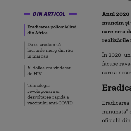
DIN ARTICOL
Anul 2020 a
muncim și v
Eradicarea poliomielitei
care ne-a d
din Africa
realizările
De ce credem că
lucrurile merg din rău
În 2020, un
în mai rău
făcuse ravag
Al doilea om vindecat
care a neces
de HIV
Eradica
Tehnologia
revoluționară și
dezvoltarea rapidă a
Eradicarea p
vaccinului anti-COVID
minunată
” 
oficialii di