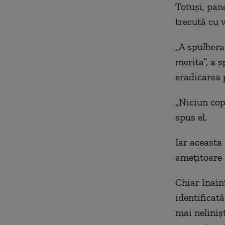
Totuși, pa
trecută cu 
„
A spulber
merita
”, a 
eradicarea 
„
Niciun copi
spus el.
Iar aceasta
amețitoare
Chiar înain
identificată
mai neliniș