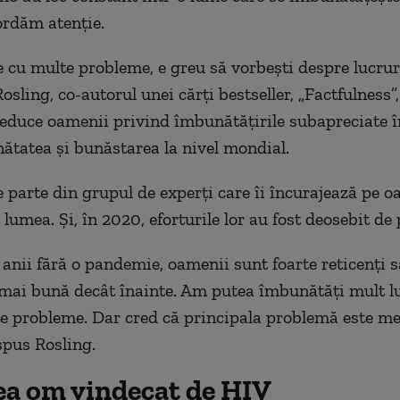
rdăm atenție.
e cu multe probleme,
e greu
să vorbești despre lucrur
osling, co-autorul unei cărți bestseller, „Factfulness”,
ă educe oamenii
privind
îmbunătățirile subapreciate 
ătate
a
și bunăstare
a
la nivel mondial.
e parte din grupul de experți care îi
încurajează
pe o
 lumea. Și, în 2020, eforturile lor
au fost
deosebit de 
 anii fără o pandemie, oamenii sunt foarte reticenți 
mai bună decât înainte. Am putea îmbunătăți mult l
e probleme. Dar cred că principala problemă este me
spus
Rosling.
lea om vindecat de HIV