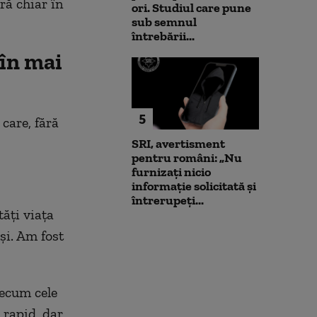
ră chiar în
ori. Studiul care pune
sub semnul
întrebării...
 în mai
5
care, fără
SRI, avertisment
pentru români: „Nu
furnizați nicio
informație solicitată și
întrerupeți...
ăți viața
și. Am fost
recum cele
 rapid,
dar