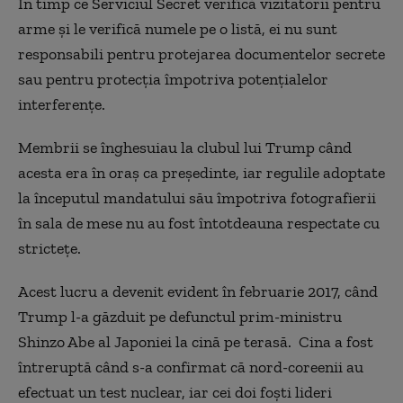
În timp ce Serviciul Secret verifică vizitatorii pentru
arme și le verifică numele pe o listă, ei nu sunt
responsabili pentru protejarea documentelor secrete
sau pentru protecția împotriva potențialelor
interferențe.
Membrii se înghesuiau la clubul lui Trump când
acesta era în oraș ca președinte, iar regulile adoptate
la începutul mandatului său împotriva fotografierii
în sala de mese nu au fost întotdeauna respectate cu
strictețe.
Acest lucru a devenit evident în februarie 2017, când
Trump l-a găzduit pe defunctul prim-ministru
Shinzo Abe al Japoniei la cină pe terasă. Cina a fost
întreruptă când s-a confirmat că nord-coreenii au
efectuat un test nuclear, iar cei doi foști lideri