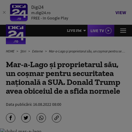
Digi24
VIEW
m.digi24.ro
FREE - In Google Play
LIVE TV
LIVE FM
HOME
Știri
Externe
Mar-a-Lago și proprietarul său, un coșmar pentru securitatea națională a SUA. Donald Trump avea obiceiul de a sfida normele
Mar-a-Lago și proprietarul său,
un coșmar pentru securitatea
națională a SUA. Donald Trump
avea obiceiul de a sfida normele
Data publicării:
16.08.2022 08:00