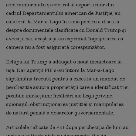
contrainformații și control al exporturilor din
cadrul Departamentului american de Justiție, au
călătorit la Mar-a-Lago în iunie pentru a discuta
despre documentele clasificate cu Donald Trump și
avocații săi, aceștia și-au exprimat îngrijorarea că
camera nu a fost asigurată corespunzător.
Echipa lui Trump a adăugat o nouă încuietoare la
uşă. Dar agenții FBI s-au întors la Mar-a-Lago
săptămâna trecută pentru a executa un mandat de
percheziție asupra proprietății care a identificat trei
posibile infracțiuni: încălcări ale Legii privind
spionajul, obstrucționarea justiției și manipularea
de natură penală a dosarelor guvernamentale.
Articolele ridicate de FBI după percheziția de luni au
inclus o cutie de piele cu documente, file de