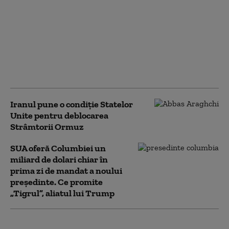
SUA, acuzate că
încearcă să „exporte”
MAGA în Marea
Britanie. Granturi
pentru „educație
publică” stârnesc
controverse
Iranul pune o condiție Statelor
Unite pentru deblocarea
Strâmtorii Ormuz
SUA oferă Columbiei un
miliard de dolari chiar în
prima zi de mandat a noului
președinte. Ce promite
„Tigrul”, aliatul lui Trump
Todd Blanche, fostul