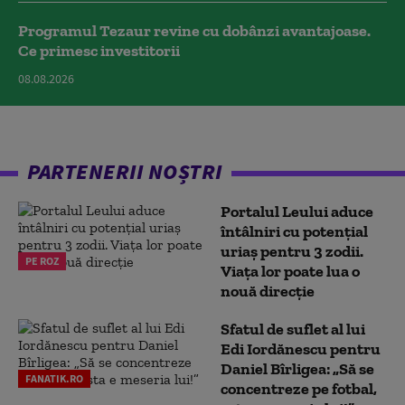
Programul Tezaur revine cu dobânzi avantajoase.
Ce primesc investitorii
08.08.2026
PARTENERII NOȘTRI
Portalul Leului aduce
întâlniri cu potențial
uriaș pentru 3 zodii.
PE ROZ
Viața lor poate lua o
nouă direcție
Sfatul de suflet al lui
Edi Iordănescu pentru
Daniel Bîrligea: „Să se
FANATIK.RO
concentreze pe fotbal,