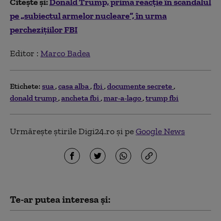
Citește și:
Donald Trump, prima reacție în scandalul
pe „subiectul armelor nucleare”, în urma
perchezițiilor FBI
Editor :
Marco Badea
Etichete:
sua
casa alba
fbi
documente secrete
donald trump
ancheta fbi
mar-a-lago
trump fbi
Urmărește știrile Digi24.ro și pe
Google News
Te-ar putea interesa și: