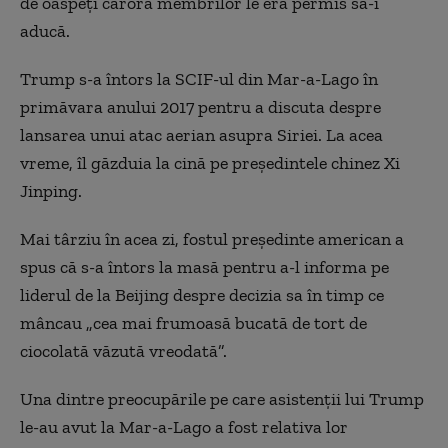
de oaspeți cărora membrilor le era permis să-i
aducă.
Trump s-a întors la SCIF-ul din Mar-a-Lago în
primăvara anului 2017 pentru a discuta despre
lansarea unui atac aerian asupra Siriei. La acea
vreme, îl găzduia la cină pe președintele chinez Xi
Jinping.
Mai târziu în acea zi, fostul președinte american a
spus că s-a întors la masă pentru a-l informa pe
liderul de la Beijing despre decizia sa în timp ce
mâncau „cea mai frumoasă bucată de tort de
ciocolată văzută vreodată”.
Una dintre preocupările pe care asistenții lui Trump
le-au avut la Mar-a-Lago a fost relativa lor