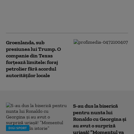
avocat al lui Trump,
confirmat procuror
general al SUA. Vot la
limită în Senat
Groenlanda, sub
presiunea lui Trump. O
companie din Texas
forțează limitele: foraj
petrolier fără acordul
autorităților locale
S-au dus la biserică
pentru nunta lui
Ronaldo cu Georgina și
au avut o surpriză
DIGI SPORT
uriașă! ”Momentul va