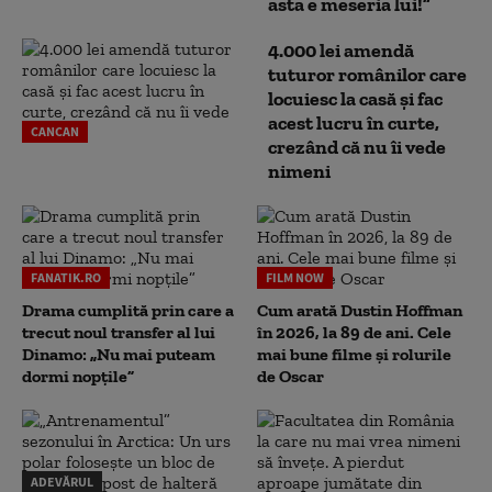
asta e meseria lui!”
4.000 lei amendă
tuturor românilor care
locuiesc la casă și fac
acest lucru în curte,
CANCAN
crezând că nu îi vede
nimeni
FANATIK.RO
FILM NOW
Drama cumplită prin care a
Cum arată Dustin Hoffman
trecut noul transfer al lui
în 2026, la 89 de ani. Cele
Dinamo: „Nu mai puteam
mai bune filme și rolurile
dormi nopțile”
de Oscar
ADEVĂRUL