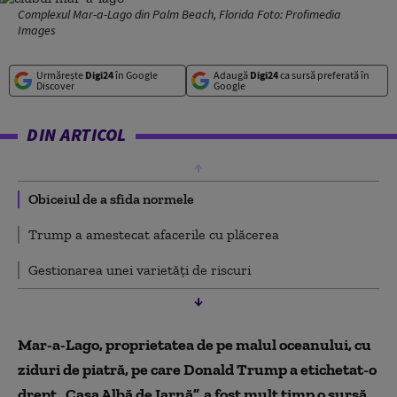
Complexul Mar-a-Lago din Palm Beach, Florida Foto: Profimedia
Images
Urmărește
Digi24
în Google
Adaugă
Digi24
ca sursă preferată în
Discover
Google
DIN ARTICOL
Obiceiul de a sfida normele
Trump a amestecat afacerile cu plăcerea
Gestionarea unei varietăți de riscuri
Mar-a-Lago, proprietatea de pe malul oceanului, cu
ziduri de piatră, pe care Donald Trump a etichetat-o
drept ​​„Casa Albă de Iarnă”, a fost mult timp o sursă