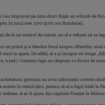
i l-au împușcat pe Anis Amri după un schimb de focu
pte, în jurul orei 3:00 (4:00 ora României).
it de la un control de rutină, iar el a refuzat să se le
oi un pistol şi a deschis focul asupra ofiţerilor, unul 
d rănit la spate. De altfel, el a și început să strige „A
e, n.red.). Oamenii legii au răspuns cu focuri de armă
anchetatorii germani au avut informații corecte când
e acesta în vestul țării, pentru că el a fugit întâi la Pa
r italiene, el ar fi ajuns din capitala Franței la Milano