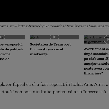
me
 pe aeroportul
Societatea de Transport
Avertisment de
te de polițiști
București și-a cerut
după scandalul
 dronă.
insolvența
pe cărbune: „B
usă de
angajamentel
poate avea con
financiare”
ător faptul că el a fost reperat în Italia. Anis Amri 
 două închisori din Italia pentru că ar fi încercat să 