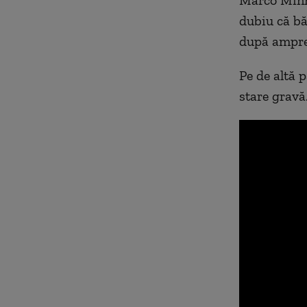
Marco Minni
dubiu că bă
după ampre
Pe de altă p
stare gravă