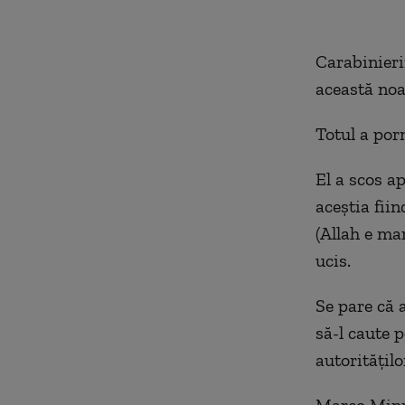
Carabinieri
această noa
Totul a porn
El a scos ap
aceştia fiin
(Allah e mar
ucis.
Se pare că 
să-l caute p
autoritățilo