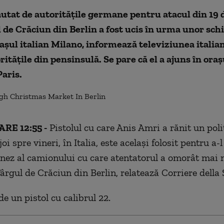
ăutat de autoritățile germane pentru atacul din 19
l de Crăciun din Berlin a fost ucis în urma unor sc
rașul italian Milano, informează televiziunea italia
ritățile din pensinsulă. Se pare că el a ajuns în oraș
Paris.
RE 12:55 -
Pistolul cu care Anis Amri a rănit un poliţ
oi spre vineri, în Italia, este acelaşi folosit pentru a-
onez al camionului cu care atentatorul a omorât mai 
ârgul de Crăciun din Berlin, relatează Corriere della 
e un pistol cu calibrul 22.