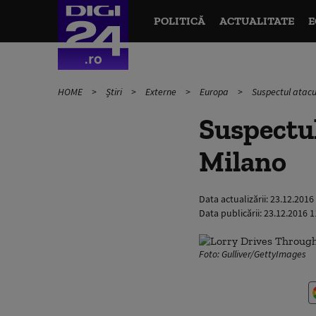
POLITICĂ
ACTUALITATE
E
HOME
Știri
Externe
Europa
Suspectul atacul
Suspectul
Milano
Data actualizării:
23.12.2016
Data publicării:
23.12.2016 1
Foto: Gulliver/GettyImages