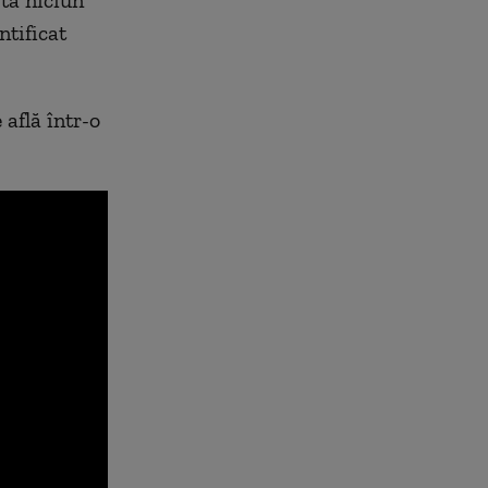
stă niciun
ntificat
 află într-o