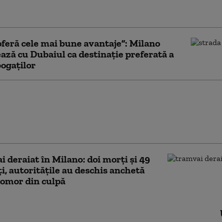
une de infectare cu Ebola în Italia. Doi lucrători
ri întorși din Uganda prezintă simptomele bolii
 oferă cele mai bune avantaje”: Milano
ează cu Dubaiul ca destinație preferată a
ogaților
ile aparțin Epocii de
”. PETA și alte organizații
ăptămâna a Modei la Milano
uzime față de animale
 deraiat în Milano: doi morți și 49
ți, autoritățile au deschis anchetă
omor din culpă