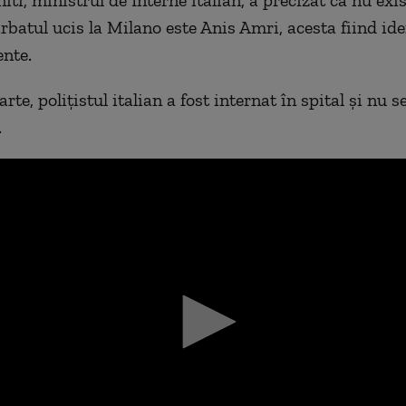
ti, ministrul de Interne italian, a precizat că nu exi
rbatul ucis la Milano este Anis Amri, acesta fiind ide
nte.
arte, polițistul italian a fost internat în spital și nu se
.