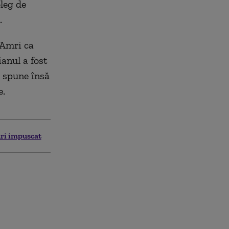
oleg de
.
 Amri ca
anul a fost
a spune însă
e.
ri impuscat