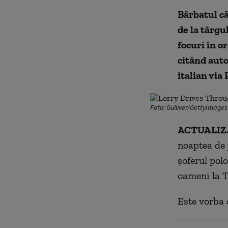
Bărbatul c
de la târgu
focuri în o
citând auto
italian via 
Foto: Gulliver/GettyImages
ACTUALIZA
noaptea de j
şoferul pol
oameni la T
Este vorba d