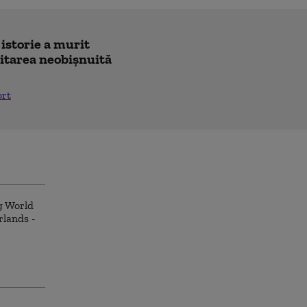
 istorie a murit
icitarea neobișnuită
ort