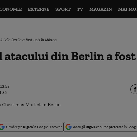
CONOMIE
EXTERNE
SPORT
TV
MAGAZIN
MAI MU
ui din Berlin a fost ucis în Milano
 atacului din Berlin a fost
 12:58
1:35
Urmărește
Digi24
în Google Discover
Adaugă
Digi24
ca sursă preferată în Googl