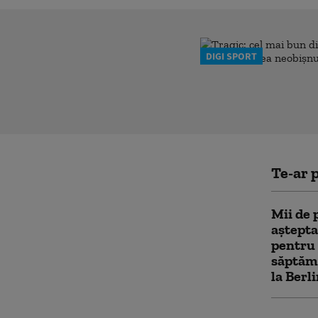
DIGI SPORT
Te-ar p
Mii de 
aştept
pentru 
săptămâ
la Berl