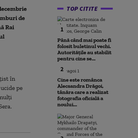
TOP CITITE
 decembrie
himburi de
nă Rai
1
ul
Până când mai poate fi
folosit buletinul vechi.
Autoritățile au stabilit
pentru cine se...
2
ist în
Cine este românca
Alecsandra Drăgoi,
l ucide pe
tânăra care a realizat
mulți
fotografia oficială a
noului...
Sera.