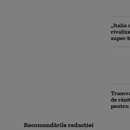
Suspici
umanita
„Italia
rivaliz
super-b
„Blănur
Piatră!
cer o S
fără cr
Tramvai
de răni
pentru 
Recomandările redacţiei