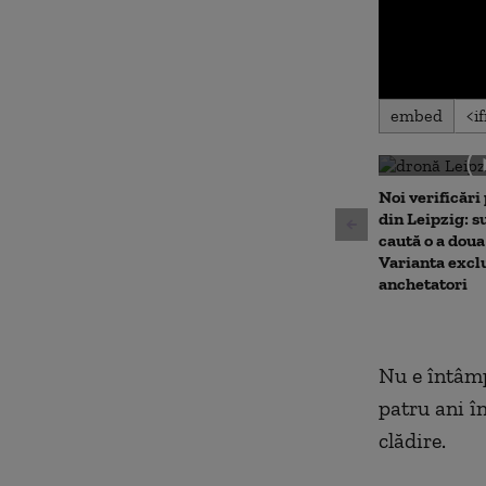
0
embed
seconds
of
0
seconds
Volu
90%
Noi verificări
din Leipzig: su
caută o a doua
Varianta excl
anchetatori
Nu e întâmpl
patru ani în
clădire.