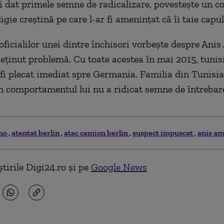
 fi dat primele semne de radicalizare, povesteşte un c
ligie creştină pe care l-ar fi ameninţat că îi taie capul
 oficialilor unei dintre închisori vorbeşte despre Anis
eţinut problemă. Cu toate acestea în mai 2015, tunisi
r fi plecat imediat spre Germania. Familia din Tunisi
n comportamentul lui nu a ridicat semne de întrebar
no
atentat berlin
atac camion berlin
suspect impuscat
anis am
tirile Digi24.ro și pe
Google News