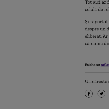
Tot aici ar
celulă de re
Şi raportul
despre un d
eliberat. A
că nimic di
Etichete:
mila
Urmărește ș