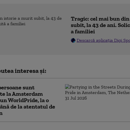
Tragic: cel mai bun din
subit, la 43 de ani. Sol
a familiei
Descarcă aplicația Digi Sp
utea interesa și:
persoane sunt
ate la Amsterdam
un WorldPride, la o
nă de la atentatul de
in