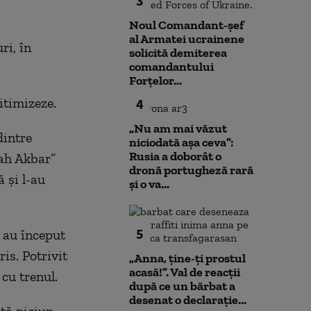
3
Noul Comandant-șef
al Armatei ucrainene
ri, în
solicită demiterea
comandantului
Forțelor...
gitimizeze.
4
„Nu am mai văzut
dintre
niciodată așa ceva”:
Rusia a doborât o
llah Akbar”
dronă portugheză rară
 şi l-au
și o va...
5
 au început
ris. Potrivit
„Anna, ţine-ţi prostul
acasă!”. Val de reacții
 cu trenul.
după ce un bărbat a
desenat o declarație...