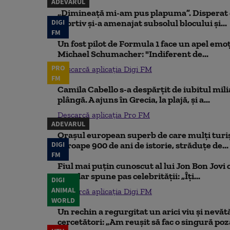
ADEVĂRUL
„Dimineață mi-am pus plapuma”. Disperat d
DIGI
sportiv și-a amenajat subsolul blocului și...
FM
Un fost pilot de Formula 1 face un apel emoț
Michael Schumacher: "Indiferent de...
PRO
Descarcă aplicația Digi FM
FM
Camila Cabello s-a despărțit de iubitul mili
plângă. A ajuns în Grecia, la plajă, și a...
Descarcă aplicația Pro FM
ADEVARUL
Orașul european superb de care mulți turiș
DIGI
aproape 900 de ani de istorie, străduțe de...
FM
Fiul mai puțin cunoscut al lui Jon Bon Jovi 
său, dar spune pas celebrității: „Îți...
DIGI
ANIMAL
Descarcă aplicația Digi FM
WORLD
Un rechin a regurgitat un arici viu și nevăt
cercetători: „Am reușit să fac o singură poz