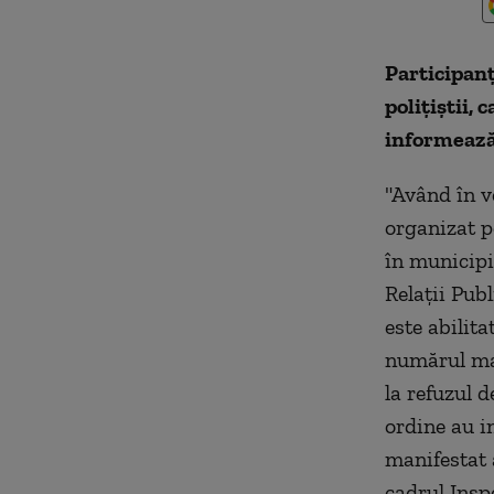
Participanţ
poliţiştii, 
informează
"Având în v
organizat pe
în municipi
Relaţii Pub
este abilit
numărul mar
la refuzul 
ordine au i
manifestat a
cadrul Insp