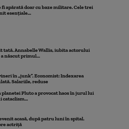
fi apărată doar cu baze militare. Cele trei
it esențiale...
 tată. Annabelle Wallis, iubita actorului
 a născut primul...
ineri în „junk”. Economist: Indexarea
lată. Salariile, reduse
planetei Pluto a provocat haos în jurul lui
 cataclism...
venit acasă, după patru luni în spital.
re actriță