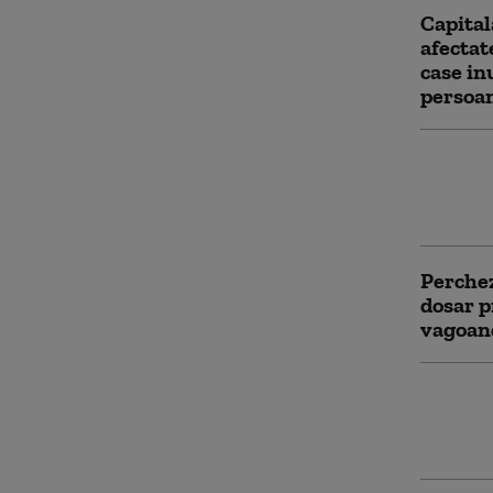
Capitala
afectat
case in
persoa
Cod roș
Prahova
viituril
Perchez
dosar p
vagoan
Moment
unui blo
om a fo