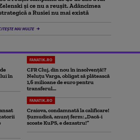
Zelenski și ce nu a reușit. Adâncimea
strategică a Rusiei nu mai există
CITEȘTE MAI MULTE
FANATIK.RO
 de
CFR Cluj, din nou în insolvență!?
lui în
Neluțu Varga, obligat să plătească
1,6 milioane de euro pentru
transferul...
FANATIK.RO
ansat
Craiova, condamnată la calificare!
zatorii
Șumudică, anunț ferm: „Dacă-i
e
scoate KuPS, e dezastru!”