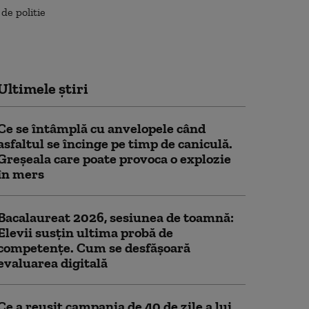
Ultimele știri
Ce se întâmplă cu anvelopele când
asfaltul se încinge pe timp de caniculă.
Greșeala care poate provoca o explozie
în mers
Bacalaureat 2026, sesiunea de toamnă:
Elevii susțin ultima probă de
competențe. Cum se desfășoară
evaluarea digitală
Ce a reușit campania de 40 de zile a lui