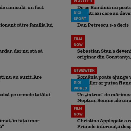
PLAYTECH
e caniculă, un fost
De ce România nu poate 
DIGI
autostrăzi care au deven
SPORT
ionant către familia lui
Dan Petrescu s-a decis
FILM
NOW
ardar, dar nu stă să
Sebastian Stan a devenit
originar din Constanța,
NEWSWEEK
ti nu au auzit. Are
România poate ajunge v
DIGI
pensiilor ar putea fi anu
WORLD
calcă pe urmele tatălui
Un „intrus” de mărimea 
Neptun. Semne ale unui
FILM
NOW
ămat, în fața unor
Christina Applegate a re
ă”
Primele informații desp