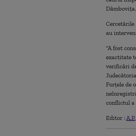
Dâmboviţa.
Cercetările 
au interven
"A fost con
exactitate 
verificări 
Judecătoria 
Forţele de o
neînregistr
conflictul 
Editor :
A.P.