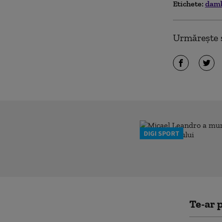
Etichete:
dam
Urmărește ș
DIGI SPORT
Te-ar p