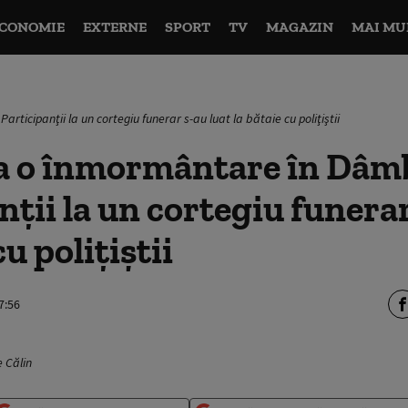
CONOMIE
EXTERNE
SPORT
TV
MAGAZIN
MAI MU
ticipanţii la un cortegiu funerar s-au luat la bătaie cu poliţiştii
la o înmormântare în Dâm
nţii la un cortegiu funerar
cu poliţiştii
7:56
 Călin