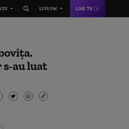
LIVE TV
LTE
LIVE FM
boviţa.
 s-au luat