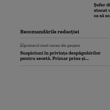
Şofer d
atacat 
ca să s
Recomandările redacţiei
Suspiciuni în privința despăgubirilor
pentru secetă. Primar prins și...