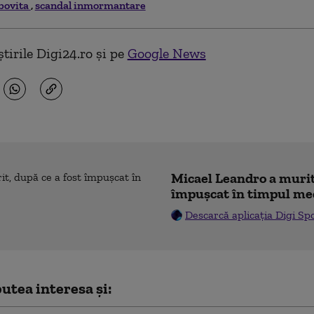
bovita
scandal inmormantare
tirile Digi24.ro și pe
Google News
Micael Leandro a murit,
împușcat în timpul me
Descarcă aplicația Digi Sp
utea interesa și: