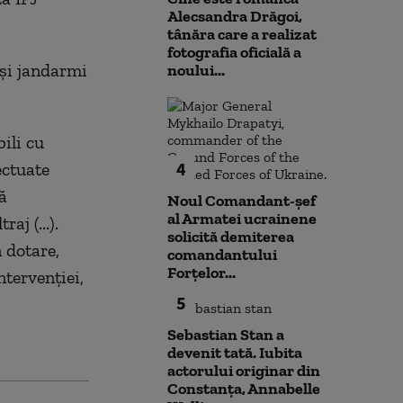
Alecsandra Drăgoi,
tânăra care a realizat
fotografia oficială a
 şi jandarmi
noului...
ili cu
4
ectuate
ă
Noul Comandant-șef
al Armatei ucrainene
aj (...).
solicită demiterea
n dotare,
comandantului
Forțelor...
ntervenţiei,
5
Sebastian Stan a
devenit tată. Iubita
actorului originar din
Constanța, Annabelle