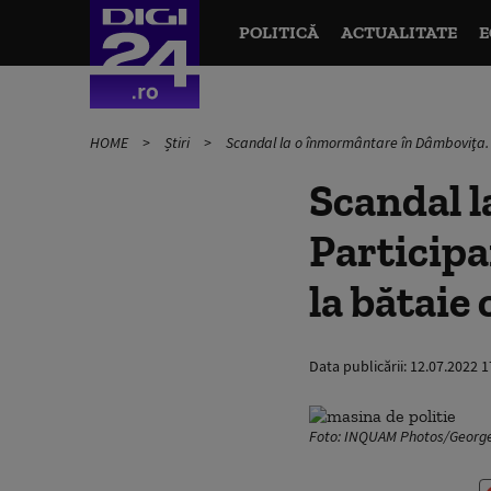
POLITICĂ
ACTUALITATE
E
HOME
Știri
Scandal la o înmormântare în Dâmboviţa. Par
Scandal 
Participa
la bătaie 
Data publicării:
12.07.2022 1
Foto: INQUAM Photos/George