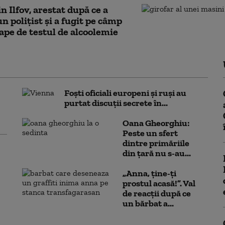
in Ilfov, arestat după ce a
un poliţist şi a fugit pe câmp
cape de testul de alcoolemie
Foști oficiali europeni și ruși au
purtat discuții secrete în...
Oana Gheorghiu:
Peste un sfert
dintre primăriile
din țară nu s-au...
„Anna, ţine-ţi
prostul acasă!”. Val
de reacții după ce
un bărbat a...