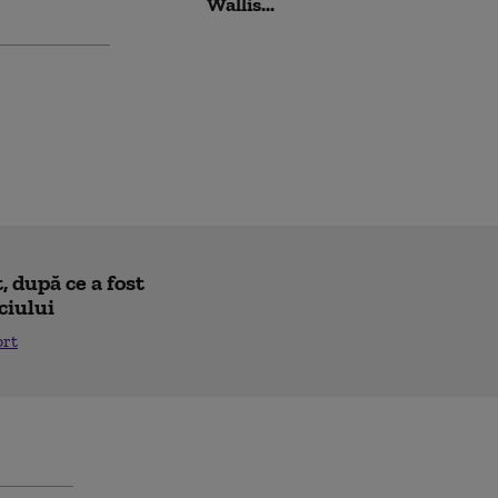
Wallis...
 după ce a fost
ciului
ort