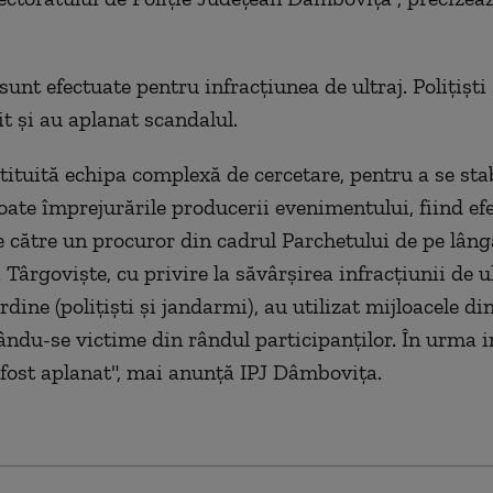
sunt efectuate pentru infracţiunea de ultraj. Poliţişti
it şi au aplanat scandalul.
stituită echipa complexă de cercetare, pentru a se stab
toate împrejurările producerii evenimentului, fiind ef
de către un procuror din cadrul Parchetului de pe lâng
Târgovişte, cu privire la săvârşirea infracţiunii de ultr
rdine (poliţişti şi jandarmi), au utilizat mijloacele di
ându-se victime din rândul participanţilor. În urma i
a fost aplanat", mai anunţă IPJ Dâmboviţa.