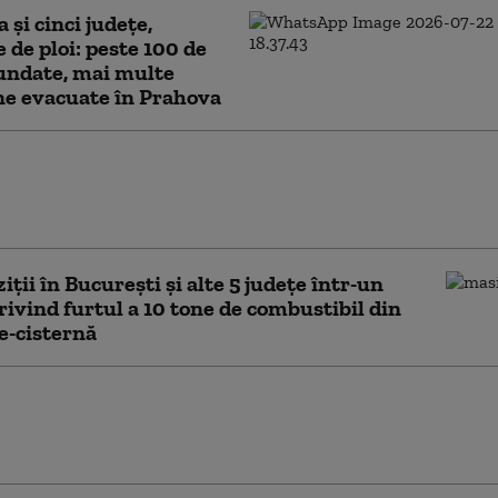
 și cinci județe,
e de ploi: peste 100 de
undate, mai multe
ne evacuate în Prahova
u de inundații în Dâmbovița și
. Hidrologii avertizează asupra
or și inundațiilor locale
iții în Bucureşti și alte 5 județe într-un
rivind furtul a 10 tone de combustibil din
e-cisternă
ul în care furtuna smulge acoperișul
c, în Târgoviște. Vijelia a făcut ravagii, un
st rănit