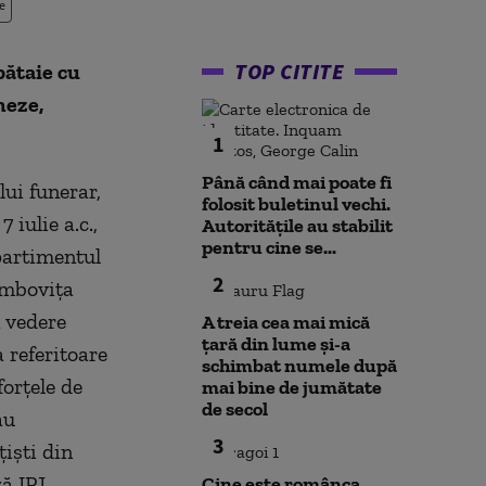
e
TOP CITITE
bătaie cu
meze,
1
Până când mai poate fi
lui funerar,
folosit buletinul vechi.
iulie a.c.,
Autoritățile au stabilit
pentru cine se...
partimentul
2
âmboviţa
n vedere
A treia cea mai mică
țară din lume și-a
 referitoare
schimbat numele după
forţele de
mai bine de jumătate
de secol
au
3
ţişti din
ă IPJ
Cine este românca