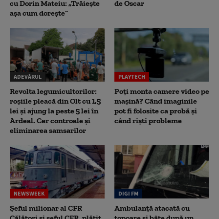
cu Dorin Mateiu: „Trăiește
de Oscar
așa cum dorește”
ADEVĂRUL
PLAYTECH
Revolta legumicultorilor:
Poți monta camere video pe
roșiile pleacă din Olt cu 1,5
mașină? Când imaginile
lei și ajung la peste 5 lei în
pot fi folosite ca probă și
Ardeal. Cer controale și
când riști probleme
eliminarea samsarilor
NEWSWEEK
DIGI FM
Șeful milionar al CFR
Ambulanță atacată cu
Călători și șeful CFR, plătit
topoare și bâte după un