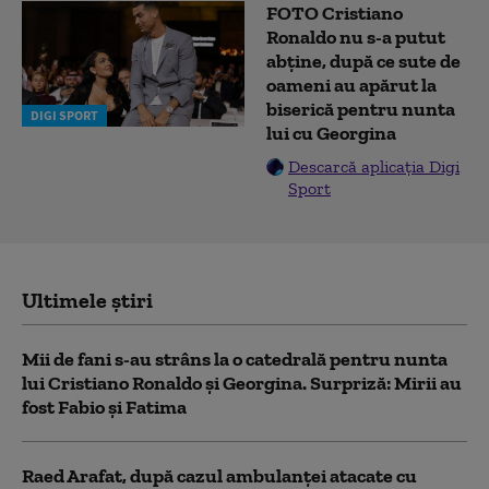
FOTO Cristiano
Ronaldo nu s-a putut
abține, după ce sute de
oameni au apărut la
biserică pentru nunta
DIGI SPORT
lui cu Georgina
Descarcă aplicația Digi
Sport
Ultimele știri
Mii de fani s-au strâns la o catedrală pentru nunta
lui Cristiano Ronaldo şi Georgina. Surpriză: Mirii au
fost Fabio şi Fatima
Raed Arafat, după cazul ambulanței atacate cu