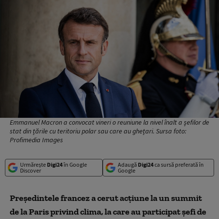
Emmanuel Macron a convocat vineri o reuniune la nivel înalt a șefilor de
stat din țările cu teritoriu polar sau care au ghețari. Sursa foto:
Profimedia Images
Urmărește
Digi24
în Google
Adaugă
Digi24
ca sursă preferată în
Discover
Google
Președintele francez a cerut acțiune la un summit
de la Paris privind clima, la care au participat șefi de