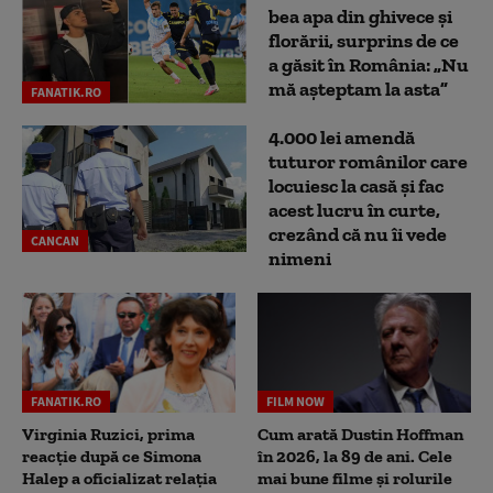
bea apa din ghivece și
florării, surprins de ce
a găsit în România: „Nu
mă așteptam la asta”
FANATIK.RO
4.000 lei amendă
tuturor românilor care
locuiesc la casă și fac
acest lucru în curte,
crezând că nu îi vede
CANCAN
nimeni
FANATIK.RO
FILM NOW
Virginia Ruzici, prima
Cum arată Dustin Hoffman
reacție după ce Simona
în 2026, la 89 de ani. Cele
Halep a oficializat relația
mai bune filme și rolurile