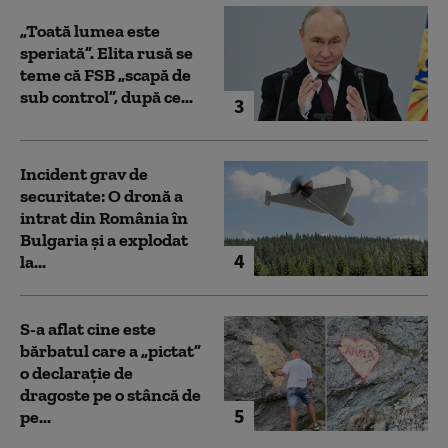
„Toată lumea este
speriată”. Elita rusă se
teme că FSB „scapă de
sub control”, după ce...
3
Incident grav de
securitate: O dronă a
intrat din România în
Bulgaria şi a explodat
4
la...
S-a aflat cine este
bărbatul care a „pictat”
o declarație de
dragoste pe o stâncă de
5
pe...