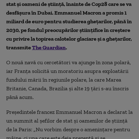
stat și oameni de știință, înainte de Cop28 care se va
desfășura în Dubai. Emmanuel Macron a promis 1
miliard de euro pentru studierea ghețarilor, până în
2030, pe fondul preocupărilor științifice în creștere
cu privire la topirea calotelor glaciare și a ghețarilor,
transmite
The Guardian
.
O nouă navă cu cercetători va ajunge în zona polară,
iar Franța solicită un moratoriu asupra exploatării
fundului mării în regiunile polare, la care Marea
Britanie, Canada, Brazilia și alte 19 țări s-au înscris
până acum.
Președintele francez Emmanuel Macron a declarat la
un summit al șefilor de stat și oamenilor de știință
de la Paris: „Nu vorbim despre o amenințare pentru
mâine, ci una care este deja prezentă și se