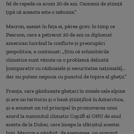
fel de repede ca acum 20 de ani. Oamenii de știință
țipă că aceasta este o nebunie.”
Macron, așezat în fața ei, părea grav, în timp ce
Pearson, care a petrecut 20 de ani ca diplomat
american lucrând la conflicte și preocupări
geopolitice, a continuat: „Știu că schimbările
climatice sunt văzute ca o problemă delicată
[comparativ cu războaiele și securitatea națională]...
dar nu putem negocia cu punctul de topire al gheții.”
Franța, care găzduiește ghețari în zonele sale alpine
și are un teritoriu și o bază științifică în Antarctica,
și-a asumat un rol principal în promovarea unui
acord la summitul climatic Cop28 al ONU de anul
acesta de la Dubai, care începe la sfârșitul acestei
luni. Macron a găzduit, de asemenea, un summit