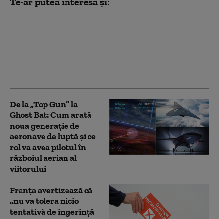
Te-ar putea interesa și:
Legătura dintre
consumul de ardei iute
și cancer. Ce a
descoperit un nou
studiu
De la „Top Gun” la
Ghost Bat: Cum arată
noua generație de
aeronave de luptă și ce
rol va avea pilotul în
războiul aerian al
viitorului
Franţa avertizează că
„nu va tolera nicio
tentativă de ingerinţă