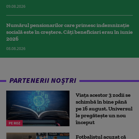
09.08.2026
Numărul pensionarilor care primesc indemnizaţie
socială este în creștere. Câți beneficiari erau în iunie
2026
08.08.2026
PARTENERII NOȘTRI
Viața acestor 3 zodii se
schimbă în bine până
pe 16 august. Universul
le pregătește un nou
început
PE ROZ
Fotbalistul acuzat că