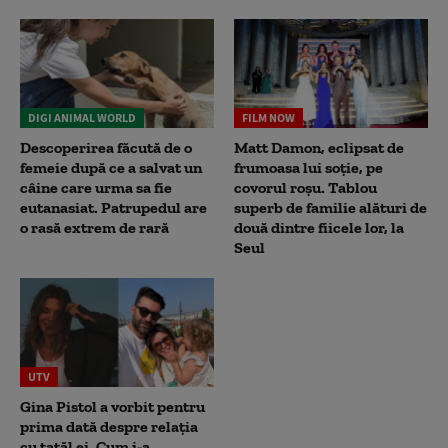
DIGI ANIMAL WORLD
FILM NOW
Descoperirea făcută de o
Matt Damon, eclipsat de
femeie după ce a salvat un
frumoasa lui soție, pe
câine care urma sa fie
covorul roșu. Tablou
eutanasiat. Patrupedul are
superb de familie alături de
o rasă extrem de rară
două dintre fiicele lor, la
Seul
UTV
Gina Pistol a vorbit pentru
prima dată despre relația
cu tatăl ei. Cum i-a