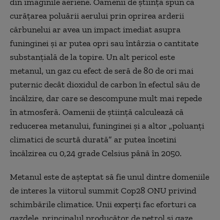
din imaginile aeriene. Oamenii de știință spun că
curățarea poluării aerului prin oprirea arderii
cărbunelui ar avea un impact imediat asupra
funinginei și ar putea opri sau întârzia o cantitate
substanțială de la topire. Un alt pericol este
metanul, un gaz cu efect de seră de 80 de ori mai
puternic decât dioxidul de carbon în efectul său de
încălzire, dar care se descompune mult mai repede
în atmosferă. Oamenii de știință calculează că
reducerea metanului, funinginei și a altor „poluanți
climatici de scurtă durată” ar putea încetini
încălzirea cu 0,24 grade Celsius până în 2050.
Metanul este de așteptat să fie unul dintre domeniile
de interes la viitorul summit Cop28 ONU privind
schimbările climatice. Unii experți fac eforturi ca
gazdele, principalul producător de petrol și gaze