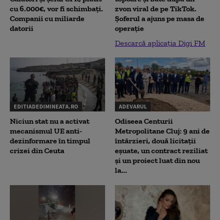
cu 6.000€, vor fi schimbați.
zvon viral de pe TikTok.
Companii cu miliarde
Șoferul a ajuns pe masa de
datorii
operație
Descarcă aplicația Digi FM
EDITIADEDIMINEATA.RO
ADEVARUL
Niciun stat nu a activat
Odiseea Centurii
mecanismul UE anti-
Metropolitane Cluj: 9 ani de
dezinformare în timpul
întârzieri, două licitații
crizei din Ceuta
eșuate, un contract reziliat
și un proiect luat din nou
la...