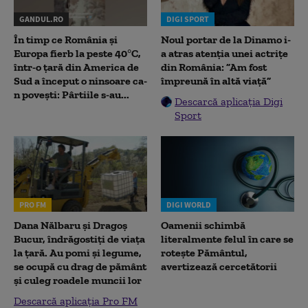
GANDUL.RO
DIGI SPORT
În timp ce România și
Noul portar de la Dinamo i-
Europa fierb la peste 40°C,
a atras atenția unei actrițe
într-o țară din America de
din România: ”Am fost
Sud a început o ninsoare ca-
împreună în altă viață”
n povești: Pârtiile s-au...
Descarcă aplicația Digi
Sport
PRO FM
DIGI WORLD
Dana Nălbaru și Dragoș
Oamenii schimbă
Bucur, îndrăgostiți de viața
literalmente felul în care se
la țară. Au pomi și legume,
rotește Pământul,
se ocupă cu drag de pământ
avertizează cercetătorii
și culeg roadele muncii lor
Descarcă aplicația Pro FM