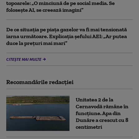
topoarele: „O minciună de pe social media. Se
folosește AI, se creează imagini”
De ce situaţia pe piaţa gazelor va fi mai tensionată
iarna următoare. Explicația șefului AEI: „Ar putea
duce la preţuri mai mari”
CITEȘTE MAI MULTE
Recomandările redacţiei
Unitatea 2 de la
Cernavodă rămâne în
funcțiune. Apa din
Dunăre a crescut cu 8
centimetri