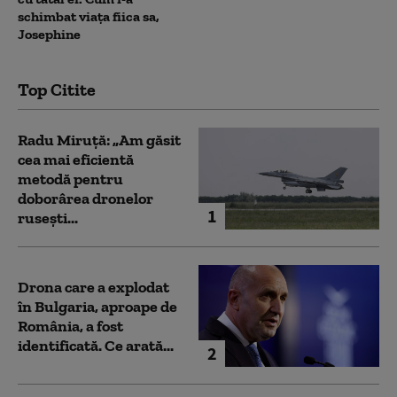
schimbat viața fiica sa,
Josephine
Top Citite
Radu Miruță: „Am găsit
cea mai eficientă
metodă pentru
doborârea dronelor
1
rusești...
Drona care a explodat
în Bulgaria, aproape de
România, a fost
identificată. Ce arată...
2