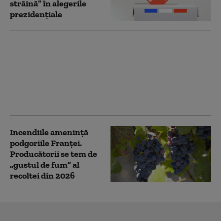
străină” în alegerile
prezidenţiale
Zeci de bărbați de pe
un grup online
„masculinist” vor fi
judecați în Franța
pentru instigare la ură
împotriva femeilor
Incendiile amenință
podgoriile Franței.
Producătorii se tem de
„gustul de fum” al
recoltei din 2026