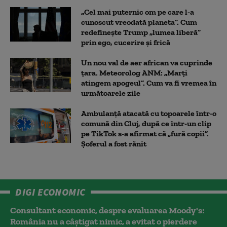
„Cel mai puternic om pe care l-a
cunoscut vreodată planeta”. Cum
redefinește Trump „lumea liberă”
prin ego, cucerire și frică
Un nou val de aer african va cuprinde
țara. Meteorolog ANM: „Marți
atingem apogeul”. Cum va fi vremea în
următoarele zile
Ambulanţă atacată cu topoarele într-o
comună din Cluj, după ce într-un clip
pe TikTok s-a afirmat că „fură copii”.
Șoferul a fost rănit
DIGI ECONOMIC
Consultant economic, despre evaluarea Moody's:
România nu a câştigat nimic, a evitat o pierdere