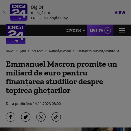
Digi24
VIEW
m.digi24.ro
FREE - In Google Play
LIVE TV
LIVE FM
HOME
Știri
Sci-tech
Natură și Mediu
Emmanuel Macron promite un miliard de euro pentru finanțarea studiilor despre topirea ghețarilor
Emmanuel Macron promite un
miliard de euro pentru
finanțarea studiilor despre
topirea ghețarilor
Data publicării:
14.11.2023 08:00