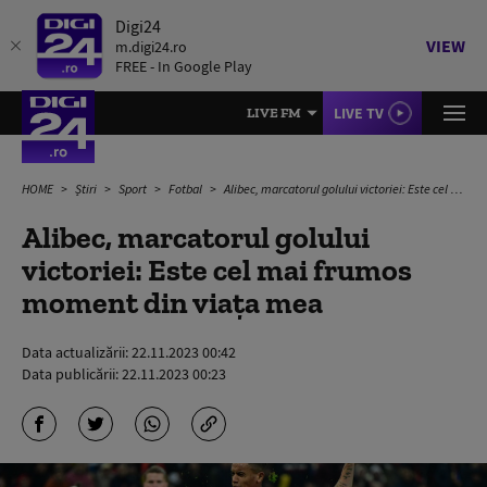
Digi24
VIEW
m.digi24.ro
FREE - In Google Play
LIVE TV
LIVE FM
HOME
Știri
Sport
Fotbal
Alibec, marcatorul golului victoriei: Este cel mai frumos moment din viaţa mea
Alibec, marcatorul golului
victoriei: Este cel mai frumos
moment din viaţa mea
Data actualizării:
22.11.2023 00:42
Data publicării:
22.11.2023 00:23