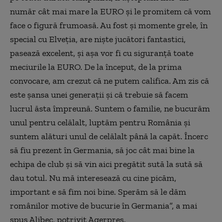
număr cât mai mare la EURO şi le promitem că vom
face o figură frumoasă. Au fost şi momente grele, în
special cu Elveţia, are nişte jucători fantastici,
pasează excelent, şi aşa vor fi cu siguranţă toate
meciurile la EURO. De la început, de la prima
convocare, am crezut că ne putem califica. Am zis că
este şansa unei generaţii şi că trebuie să facem
lucrul ăsta împreună. Suntem o familie, ne bucurăm
unul pentru celălalt, luptăm pentru România şi
suntem alături unul de celălalt până la capăt. Încerc
să fiu prezent în Germania, să joc cât mai bine la
echipa de club şi să vin aici pregătit sută la sută să
dau totul. Nu mă interesează cu cine picăm,
important e să fim noi bine. Sperăm să le dăm
românilor motive de bucurie în Germania”, a mai
spus Alibec, potrivit Agerpres.