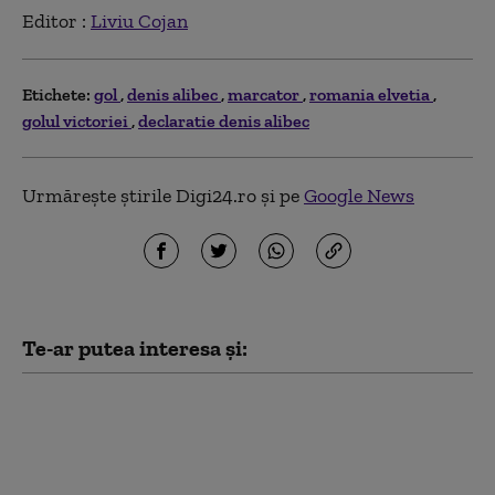
Editor :
Liviu Cojan
Etichete:
gol
denis alibec
marcator
romania elvetia
golul victoriei
declaratie denis alibec
Urmărește știrile Digi24.ro și pe
Google News
Te-ar putea interesa și:
CM 2026. Șeful
comisiei de arbitraj a
Cupei Mondiale
răspunde criticilor: