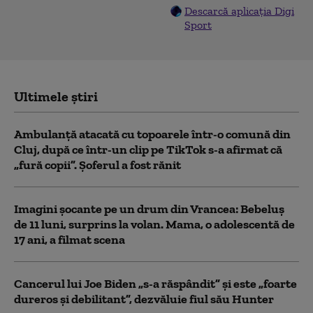
Descarcă aplicația Digi
Sport
Ultimele știri
Ambulanţă atacată cu topoarele într-o comună din
Cluj, după ce într-un clip pe TikTok s-a afirmat că
„fură copii”. Șoferul a fost rănit
Imagini șocante pe un drum din Vrancea: Bebeluș
de 11 luni, surprins la volan. Mama, o adolescentă de
17 ani, a filmat scena
Cancerul lui Joe Biden „s-a răspândit” şi este „foarte
dureros și debilitant”, dezvăluie fiul său Hunter