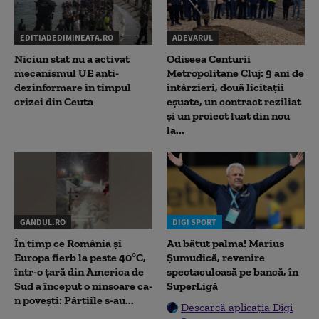
EDITIADEDIMINEATA.RO
ADEVARUL
Niciun stat nu a activat
Odiseea Centurii
mecanismul UE anti-
Metropolitane Cluj: 9 ani de
dezinformare în timpul
întârzieri, două licitații
crizei din Ceuta
eșuate, un contract reziliat
și un proiect luat din nou
la...
GANDUL.RO
DIGI SPORT
În timp ce România și
Au bătut palma! Marius
Europa fierb la peste 40°C,
Șumudică, revenire
într-o țară din America de
spectaculoasă pe bancă, în
Sud a început o ninsoare ca-
SuperLigă
n povești: Pârtiile s-au...
Descarcă aplicația Digi