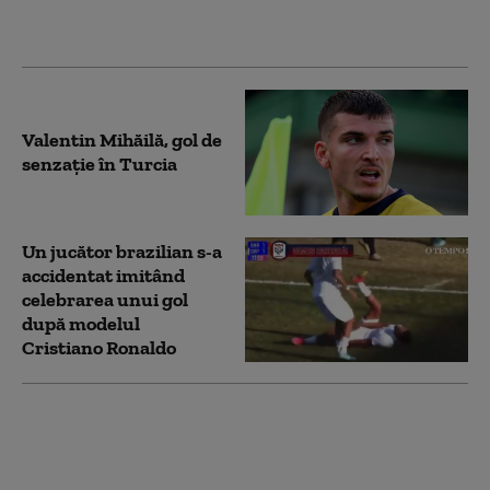
„Nu suntem
influențați de nimeni”
Valentin Mihăilă, gol de
senzaţie în Turcia
Un jucător brazilian s-a
accidentat imitând
celebrarea unui gol
după modelul
Cristiano Ronaldo
Neymar a dat un gol cu
mâna, precum
Maradona pe vremuri.