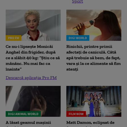
Sport
PRO FM
DIGI WORLD
Ce nu-i lipsește Monicăi
Rinichii, printre primii
Anghel din frigider, după
afectați de caniculă. Câtă
ce a slăbit 40 kg: “Știu ce să
apă trebuie să bem, de fapt,
mănânc. Nu mai fac ca
vara și la ce alimente să fim
înainte”
atenți
Descarcă aplicația Pro FM
DIGI ANIMAL WORLD
FILM NOW
A lăsat geamul mașinii
Matt Damon, eclipsat de