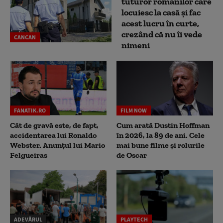
tuturor românilor care
locuiesc la casă și fac
acest lucru în curte,
crezând că nu îi vede
CANCAN
nimeni
FANATIK.RO
FILM NOW
Cât de gravă este, de fapt,
Cum arată Dustin Hoffman
accidentarea lui Ronaldo
în 2026, la 89 de ani. Cele
Webster. Anunțul lui Mario
mai bune filme și rolurile
Felgueiras
de Oscar
ADEVĂRUL
PLAYTECH