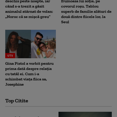
deschis peste noapte, iar
frumoasa lui soție, pe
când s-a trezit a găsit
covorul roșu. Tablou
animalul atârnat de volan:
superb de familie alături de
„Noroc că se mișcă greu”
două dintre fiicele lor, la
Seul
UTV
Gina Pistol a vorbit pentru
prima dată despre relația
cu tatăl ei. Cum i-a
schimbat viața fiica sa,
Josephine
Top Citite