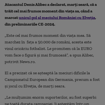
Atacantul Denis Alibec a declarat, marţi seară, că a
trăit cel mai frumos moment din viaţa sa, când a
marcat
unicul gol al meciului României cu Elveţia
,
din preliminariile CE-2024.
„Este cel mai frumos moment din viaţa mea. Să
marchez în faţa a 50.000 de români, acesta este
visul oricăriu fotbalist. Le promitem că la EURO
vom face o figură şi mai frumoasă”, a spus Alibec,
potrivit News.ro.
El a precizat că se aşteaptă la meciuri dificile la
Campionatul European din Germania, precum a fost
şi jocul cu Elveţia, de marţi seara.
„Le mulţumim enorm suporterilor, au fost superbi
pe toată durata campaniei, îi aşteptăm într-un