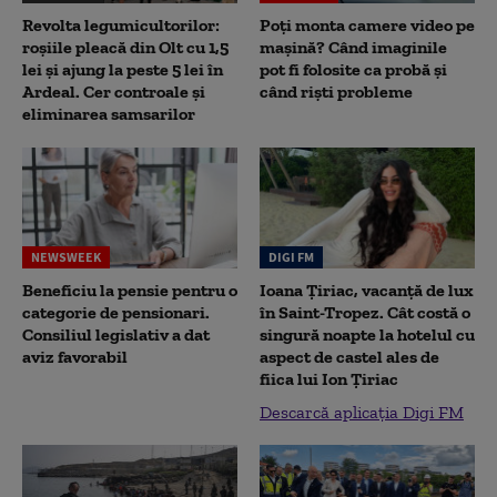
Revolta legumicultorilor:
Poți monta camere video pe
roșiile pleacă din Olt cu 1,5
mașină? Când imaginile
lei și ajung la peste 5 lei în
pot fi folosite ca probă și
Ardeal. Cer controale și
când riști probleme
eliminarea samsarilor
NEWSWEEK
DIGI FM
Beneficiu la pensie pentru o
Ioana Țiriac, vacanță de lux
categorie de pensionari.
în Saint-Tropez. Cât costă o
Consiliul legislativ a dat
singură noapte la hotelul cu
aviz favorabil
aspect de castel ales de
fiica lui Ion Țiriac
Descarcă aplicația Digi FM