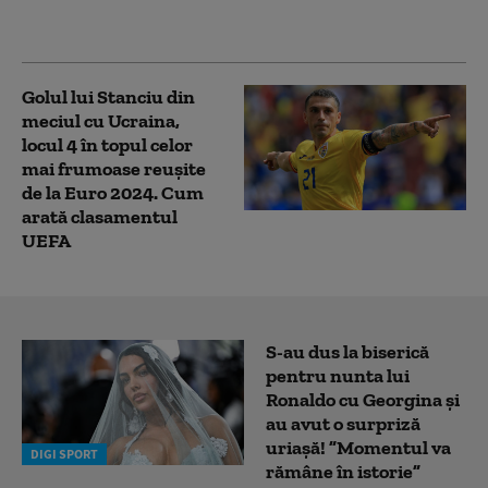
Ce a pățit brazilianul
Golul lui Stanciu din
meciul cu Ucraina,
locul 4 în topul celor
mai frumoase reuşite
de la Euro 2024. Cum
arată clasamentul
UEFA
S-au dus la biserică
pentru nunta lui
Ronaldo cu Georgina și
au avut o surpriză
uriașă! ”Momentul va
DIGI SPORT
rămâne în istorie”