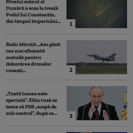
Nivelul scăzut al
Dunării a scos la iveală
Podul lui Constantin,
din timpul Imperiului...
1
Radu Miruță: „Am găsit
cea mai eficientă
metodă pentru
doborârea dronelor
2
rusești...
„Toată lumea este
speriată”. Elita rusă se
teme că FSB „scapă de
sub control”, după ce...
3