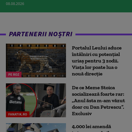
08.08.2026
PARTENERII NOȘTRI
Portalul Leului aduce
întâlniri cu potențial
uriaș pentru 3 zodii.
Viața lor poate lua o
nouă direcție
PE ROZ
De ce Meme Stoica
socializează foarte rar:
„Anul ăsta m-am văzut
doar cu Dan Petrescu”.
Exclusiv
FANATIK.RO
4.000 lei amendă