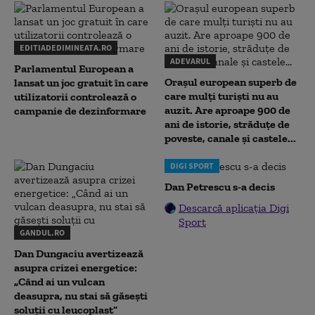
EDITIADEDIMINEATA.RO
ADEVARUL
Parlamentul European a
Orașul european superb de
lansat un joc gratuit în care
care mulți turiști nu au
utilizatorii controlează o
auzit. Are aproape 900 de
campanie de dezinformare
ani de istorie, străduțe de
poveste, canale și castele...
DIGI SPORT
Dan Petrescu s-a decis
Descarcă aplicația Digi
Sport
GANDUL.RO
Dan Dungaciu avertizează
asupra crizei energetice:
„Când ai un vulcan
deasupra, nu stai să găsești
soluții cu leucoplast”