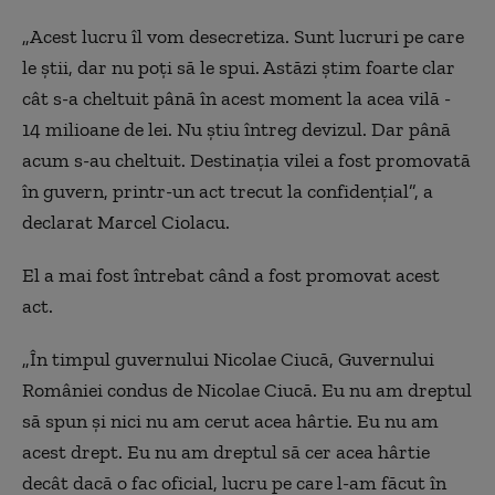
„Acest lucru îl vom desecretiza. Sunt lucruri pe care
le ştii, dar nu poţi să le spui. Astăzi ştim foarte clar
cât s-a cheltuit până în acest moment la acea vilă -
14 milioane de lei. Nu ştiu întreg devizul. Dar până
acum s-au cheltuit. Destinaţia vilei a fost promovată
în guvern, printr-un act trecut la confidenţial”, a
declarat Marcel Ciolacu.
El a mai fost întrebat când a fost promovat acest
act.
„În timpul guvernului Nicolae Ciucă, Guvernului
României condus de Nicolae Ciucă. Eu nu am dreptul
să spun şi nici nu am cerut acea hârtie. Eu nu am
acest drept. Eu nu am dreptul să cer acea hârtie
decât dacă o fac oficial, lucru pe care l-am făcut în