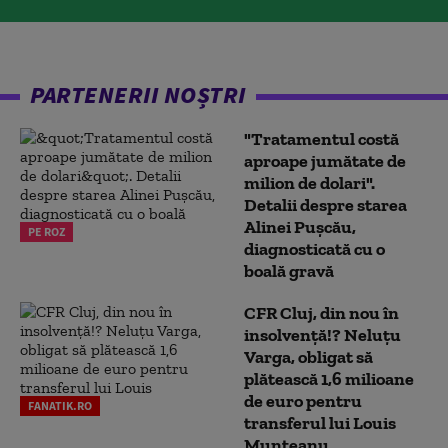
PARTENERII NOȘTRI
"Tratamentul costă
aproape jumătate de
milion de dolari".
Detalii despre starea
Alinei Pușcău,
PE ROZ
diagnosticată cu o
boală gravă
CFR Cluj, din nou în
insolvență!? Neluțu
Varga, obligat să
plătească 1,6 milioane
de euro pentru
FANATIK.RO
transferul lui Louis
Munteanu