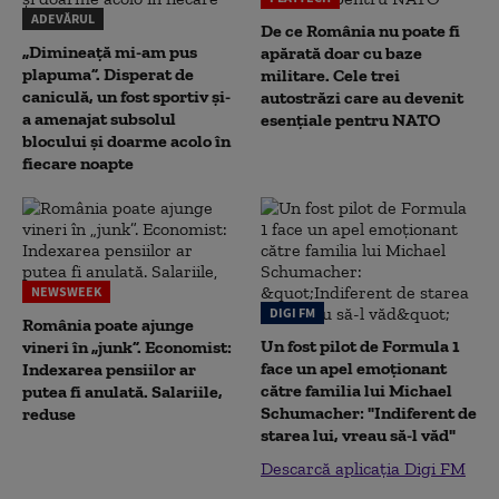
ADEVĂRUL
De ce România nu poate fi
„Dimineață mi-am pus
apărată doar cu baze
plapuma”. Disperat de
militare. Cele trei
caniculă, un fost sportiv și-
autostrăzi care au devenit
a amenajat subsolul
esențiale pentru NATO
blocului și doarme acolo în
fiecare noapte
NEWSWEEK
DIGI FM
România poate ajunge
Un fost pilot de Formula 1
vineri în „junk”. Economist:
face un apel emoționant
Indexarea pensiilor ar
către familia lui Michael
putea fi anulată. Salariile,
Schumacher: "Indiferent de
reduse
starea lui, vreau să-l văd"
Descarcă aplicația Digi FM