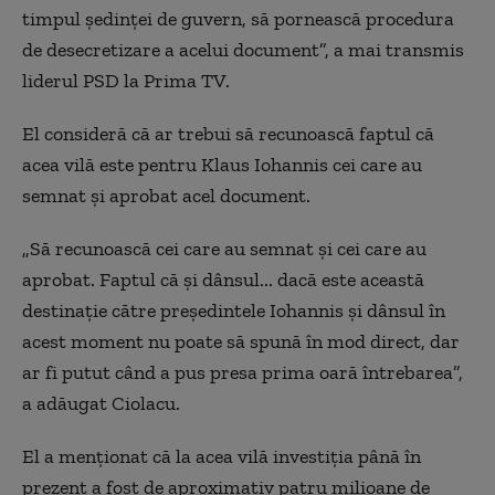
timpul şedinţei de guvern, să pornească procedura
de desecretizare a acelui document”, a mai transmis
liderul PSD la Prima TV.
El consideră că ar trebui să recunoască faptul că
acea vilă este pentru Klaus Iohannis cei care au
semnat şi aprobat acel document.
„Să recunoască cei care au semnat şi cei care au
aprobat. Faptul că şi dânsul... dacă este această
destinaţie către preşedintele Iohannis şi dânsul în
acest moment nu poate să spună în mod direct, dar
ar fi putut când a pus presa prima oară întrebarea”,
a adăugat Ciolacu.
El a menţionat că la acea vilă investiţia până în
prezent a fost de aproximativ patru milioane de