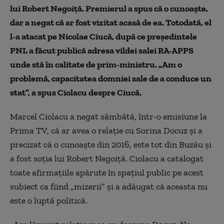
lui Robert Negoiţă. Premierul a spus că o cunoaște,
dar a negat că ar fost vizitat acasă de ea. Totodată, el
l-a atacat pe Nicolae Ciucă, după ce președintele
PNL a făcut publică adresa vildei salei RA-APPS
unde stă în calitate de prim-ministru. „Am o
problemă, capacitatea domniei sale de a conduce un
stat”, a spus Ciolacu despre Ciucă.
Marcel Ciolacu a negat sâmbătă, într-o emisiune la
Prima TV, că ar avea o relaţie cu Sorina Docuz şi a
precizat că o cunoaşte din 2016, este tot din Buzău şi
a fost soţia lui Robert Negoiţă. Ciolacu a catalogat
toate afirmaţiile apărute în spaţiul public pe acest
subiect ca fiind „mizerii” şi a adăugat că aceasta nu
este o luptă politică.