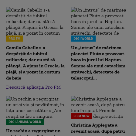
PRO FM
DIGI WORLD
Camila Cabello s-a
Un „intrus” de mărimea
despărțit de iubitul
planetei Pluto a provocat
miliardar, dar nu stă să
haos în jurul lui Neptun.
plângă. A ajuns în Grecia, la
Semne ale unui cataclism
plajă, și a pozat în costum
străvechi, detectate de
de baie
telescopul...
Descarcă aplicația Pro FM
FILM NOW
DIGI ANIMAL WORLD
Christina Applegate a
Un rechin a regurgitat un
revenit acasă, după patru