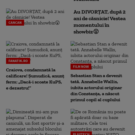
Au DIVORȚAT, după 2
ani de căsnicie! Vestea
CANCAN
momentului în
showbiz😮
FANATIK.RO
FILM NOW
Craiova, condamnată la
Sebastian Stan a devenit
calificare! Șumudică, anunț
tată. Annabelle Wallis,
ferm: „Dacă-i scoate KuPS,
iubita actorului originar
e dezastru!”
din Constanța, a născut
primul copil al cuplului
PLAYTECH