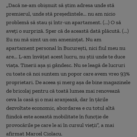
„Dacă ne-am obişnuit să ştim adresa unde stă
premierul, unde stă preşedintele... nu am nicio
problemă să stau şi într-un apartament. (...) O să
aveţi o surpriză. Sper că de această dată plăcută. (...)
Eu nu mă simt un om ameninţat. Nu am
apartament personal în Bucureşti, nici fiul meu nu
are... L-am învăţat acest lucru, nu ştii unde te duce
viaţa. Tinerii aşa şi gândesc. Nu se leagă de lucruri
cu toate că noi suntem un popor care avem vreo 93%
proprietari. De aceea şi merg aşa de bine magazinele
de bricolaj pentru că toată lumea mai renovează
ceva la casă şi o mai aranjează, dar în ţările
dezvoltate economic, abordarea e cu totul altă
fiindcă este această mobilitate în funcţie de
provocările pe care le ai în cursul vieţii”, a mai
afirmat Marcel Ciolacu.