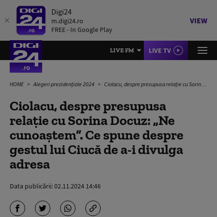
Digi24
VIEW
m.digi24.ro
FREE - In Google Play
LIVE TV
LIVE FM
HOME
Alegeri prezidențiale 2024
Ciolacu, despre presupusa relație cu Sorina Docuz: „Ne cunoaştem”. Ce spune despre gestul lui Ciucă de a-i divulga adresa
Ciolacu, despre presupusa
relație cu Sorina Docuz: „Ne
cunoaştem”. Ce spune despre
gestul lui Ciucă de a-i divulga
adresa
Data publicării:
02.11.2024 14:46