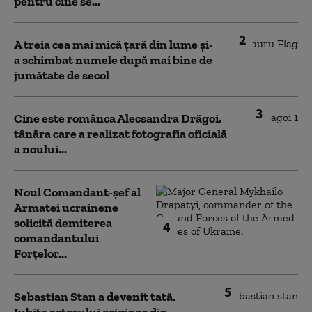
pentru cine se...
2
A treia cea mai mică țară din lume și-
a schimbat numele după mai bine de
jumătate de secol
3
Cine este românca Alecsandra Drăgoi,
tânăra care a realizat fotografia oficială
a noului...
Noul Comandant-șef al
Armatei ucrainene
solicită demiterea
4
comandantului
Forțelor...
5
Sebastian Stan a devenit tată.