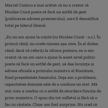
Marcel Ciolacu a mai arătat că nu a crezut că
Nicolae Ciucă poate să facă un astfel de gest
(publicarea adresei premierului), care îl descalifică
total pe liderul liberal.
„Eu nu am ajuns la cuţite (cu Nicolae Ciucă - n.r.). În
primul rând, nu crede nimeni aşa ceva. În al doilea
rând, dacă vă referiţi la ultima postare, eu n-am
crezut că un om care a ajuns la acest nivel politic
poate să facă un astfel de gest, să dea locuinţa şi
adresa oficială a primului ministru al României,
fiind preşedintele Senatului. Deja am o problemă,
capacitatea domniei sale de a conduce un stat. Mă
mir cum a condus cu o astfel de abordare funcţia de
prim-ministru. O spun din tot sufletul şi fără să o
fac cu răutate. Chiar am fost surprins. Nu cred că