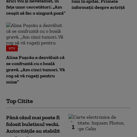
arici viu și nevătămat, în
luni în spital. Primele
fața unor cercetători: „Am
informații despre actriță
reușit să fac o singură poză”
UTV
Alina Pușcău a dezvăluit că
se confruntă cu o boală
gravă. „Am cinci tumori. Vă
rog să vă rugați pentru
mine”
Top Citite
Până când mai poate fi
folosit buletinul vechi.
1
Autoritățile au stabilit