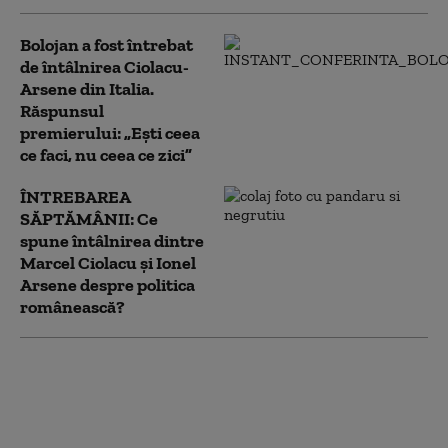
Bolojan a fost întrebat
de întâlnirea Ciolacu-
Arsene din Italia.
Răspunsul
premierului: „Eşti ceea
ce faci, nu ceea ce zici”
ÎNTREBAREA
SĂPTĂMÂNII: Ce
spune întâlnirea dintre
Marcel Ciolacu și Ionel
Arsene despre politica
românească?
Marcel Ciolacu s-a întâlnit în
Italia cu Ionel Arsene,
condamnat la închisoare și
urmărit internațional. Reacția