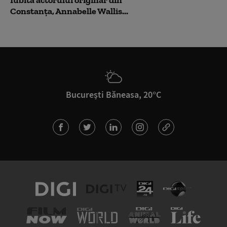
Iubita actorului originar din
Constanța, Annabelle Wallis...
București Băneasa, 20°C