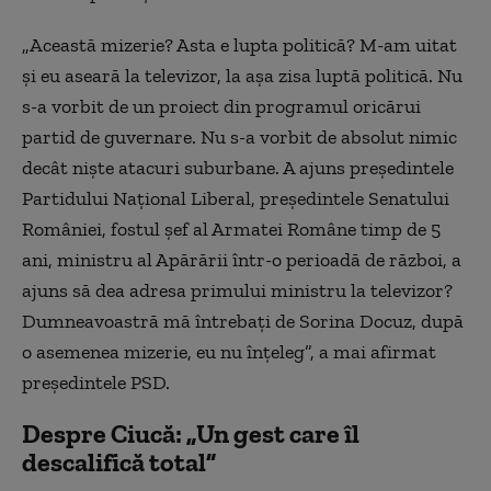
„Această mizerie? Asta e lupta politică? M-am uitat
şi eu aseară la televizor, la aşa zisa luptă politică. Nu
s-a vorbit de un proiect din programul oricărui
partid de guvernare. Nu s-a vorbit de absolut nimic
decât nişte atacuri suburbane. A ajuns preşedintele
Partidului Naţional Liberal, preşedintele Senatului
României, fostul şef al Armatei Române timp de 5
ani, ministru al Apărării într-o perioadă de război, a
ajuns să dea adresa primului ministru la televizor?
Dumneavoastră mă întrebaţi de Sorina Docuz, după
o asemenea mizerie, eu nu înţeleg”, a mai afirmat
preşedintele PSD.
Despre Ciucă: „Un gest care îl
descalifică total”