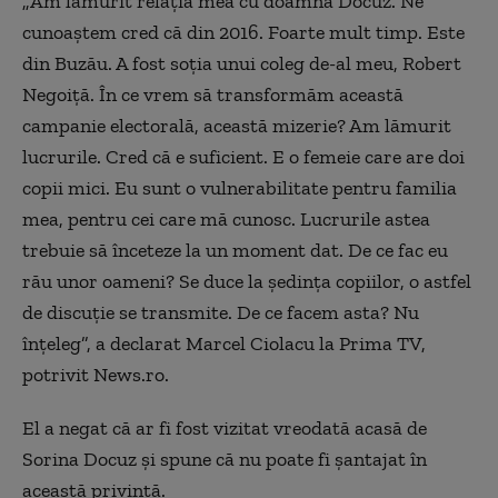
„Am lămurit relaţia mea cu doamna Docuz. Ne
cunoaştem cred că din 2016. Foarte mult timp. Este
din Buzău. A fost soţia unui coleg de-al meu, Robert
Negoiţă. În ce vrem să transformăm această
campanie electorală, această mizerie? Am lămurit
lucrurile. Cred că e suficient. E o femeie care are doi
copii mici. Eu sunt o vulnerabilitate pentru familia
mea, pentru cei care mă cunosc. Lucrurile astea
trebuie să înceteze la un moment dat. De ce fac eu
rău unor oameni? Se duce la şedinţa copiilor, o astfel
de discuţie se transmite. De ce facem asta? Nu
înţeleg”, a declarat Marcel Ciolacu la Prima TV,
potrivit News.ro.
El a negat că ar fi fost vizitat vreodată acasă de
Sorina Docuz și spune că nu poate fi șantajat în
această privință.