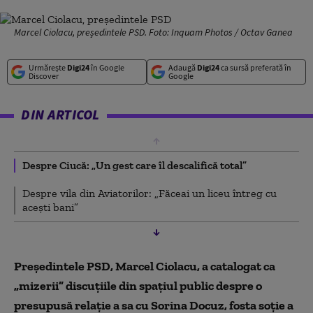
Marcel Ciolacu, președintele PSD. Foto: Inquam Photos / Octav Ganea
Urmărește
Digi24
în Google
Adaugă
Digi24
ca sursă preferată în
Discover
Google
DIN ARTICOL
Despre Ciucă: „Un gest care îl descalifică total”
Despre vila din Aviatorilor: „Făceai un liceu întreg cu
aceşti bani”
Preşedintele PSD, Marcel Ciolacu, a catalogat ca
„mizerii” discuțiile din spațiul public despre o
presupusă relație a sa cu Sorina Docuz, fosta soție a