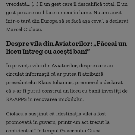
vreodată... (...) E un gest care îl descalifică total. E un
gest pe care nu-l face nimeni în lume. Nu am auzit
într-o ţară din Europa să se facă aşa ceva”, a declarat
Marcel Ciolacu.
Despre vila din Aviatorilor: „Făceai un
liceu întreg cu aceşti bani”
În privința vilei din Aviatorilor, despre care au
circulat informaţii că ar putea fi atribuită
preşedintelui Klaus Iohannis, premierul a declarat
că s-ar fi putut construi un liceu cu banii investiți de
RA-APPS în renovarea imobilului.
Ciolacu a susţinut că „destinaţia vilei a fost
promovată în guvern, printr-un act trecut la
confidenţial” în timpul Guvernului Ciucă.