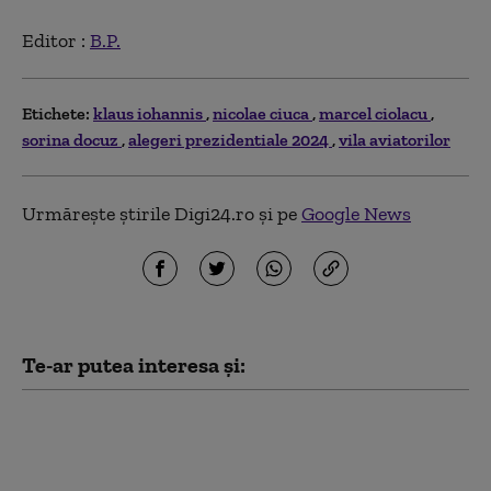
Editor :
B.P.
Etichete:
klaus iohannis
nicolae ciuca
marcel ciolacu
sorina docuz
alegeri prezidentiale 2024
vila aviatorilor
Urmărește știrile Digi24.ro și pe
Google News
Te-ar putea interesa și:
Reacția lui Marcel Ciolacu
după doborârea dronei în
județul Buzău