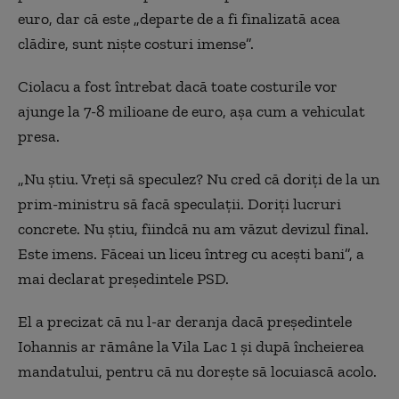
euro, dar că este „departe de a fi finalizată acea
clădire, sunt nişte costuri imense”.
Ciolacu a fost întrebat dacă toate costurile vor
ajunge la 7-8 milioane de euro, aşa cum a vehiculat
presa.
„Nu ştiu. Vreţi să speculez? Nu cred că doriţi de la un
prim-ministru să facă speculaţii. Doriţi lucruri
concrete. Nu ştiu, fiindcă nu am văzut devizul final.
Este imens. Făceai un liceu întreg cu aceşti bani”, a
mai declarat preşedintele PSD.
El a precizat că nu l-ar deranja dacă preşedintele
Iohannis ar rămâne la Vila Lac 1 şi după încheierea
mandatului, pentru că nu doreşte să locuiască acolo.