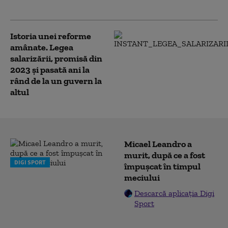
lui Sorin Grindeanu
Istoria unei reforme
amânate. Legea
salarizării, promisă din
2023 și pasată ani la
rând de la un guvern la
altul
Micael Leandro a
murit, după ce a fost
DIGI SPORT
împușcat în timpul
meciului
Descarcă aplicația Digi
Sport