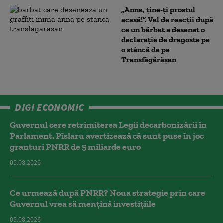
„Anna, ţine-ţi prostul
acasă!”. Val de reacții după
ce un bărbat a desenat o
declarație de dragoste pe
o stâncă de pe
Transfăgărășan
DIGI ECONOMIC
Guvernul cere retrimiterea Legii decarbonizării în
Parlament. Pîslaru avertizează că sunt puse în joc
granturi PNRR de 5 miliarde euro
05.08.2026
Ce urmează după PNRR? Noua strategie prin care
Guvernul vrea să mențină investițiile
05.08.2026