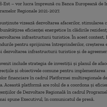
d-Est – vor lucra împreună cu Banca Europeană de Inv
ramelor Regionale 2021-2027.
 susținute vizează dezvoltarea afacerilor, stimularea c
bunătățirea eficienței energetice în clădirile rezidenț
ezvoltarea infrastructurii turistice. În acest context,
durile pentru sprijinirea întreprinderilor, creșterea e
i dezvoltarea infrastructurii turistice și de agreemen
enit include strategia de investiții și planul de aface
irecțiile și obiectivele comune pentru implementarea
lor financiare în cadrul Platformei multiregionale de 
. Această platformă are rolul de a coordona și eficie
gențiilor de Dezvoltare Regională în cadrul Programe
mai spune Executivul, în comunicatul de presă.