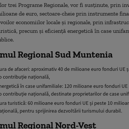
lor trei Programe Regionale, vor fi susținute, prin inv
ilioane de euro, sectoare-cheie prin instrumente fin
voilor economiilor locale și regionale, prin infrastru
uristică, precum și eficiență energetică în case unifam
ublice.
mul Regional Sud Muntenia
ura de afaceri: aproximativ 40 de milioane euro fonduri UE ș
 contribuție națională,
nergetică în case unifamiliale: 120 milioane euro fonduri UE 
 contribuție națională, destinate proprietarilor de case unif
ura turistică: 60 milioane euro fonduri UE și peste 10 milio
ațională, pentru sprijinirea dezvoltării turismului durabil.
mul Regional Nord-Vest