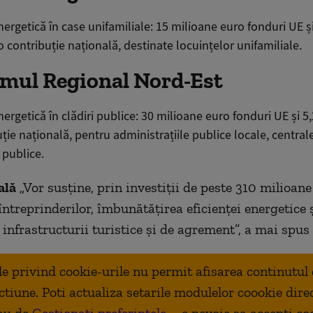
nergetică în case unifamiliale: 15 milioane euro fonduri UE ș
 contribuție națională, destinate locuințelor unifamiliale.
mul Regional Nord-Est
nergetică în clădiri publice: 30 milioane euro fonduri UE și 5
ție națională, pentru administrațiile publice locale, centrale
 publice.
ală
„Vor susține, prin investiții de peste 310 milioane
întreprinderilor, îmbunătățirea eficienței energetice 
 infrastructurii turistice și de agrement”, a mai spus
ale privind cookie-urile nu permit afisarea continutul
ctiune. Poti actualiza setarile modulelor coookie dire