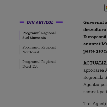
DIN ARTICOL
Guvernul a 
dezvoltare
Programul Regional
Europeană d
Sud Muntenia
anunțat Mar
Programul Regional
peste 310 m
Nord-Vest
Programul Regional
ACTUALIZA
Nord-Est
aprobarea A
Regională S
Agenția pen
semnat pe 
Trei Agenți