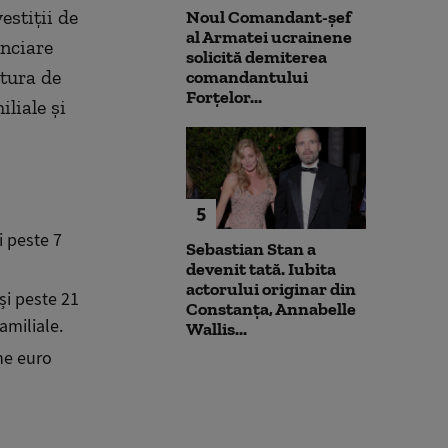
estiții de
Noul Comandant-șef
al Armatei ucrainene
anciare
solicită demiterea
ctura de
comandantului
Forțelor...
iliale și
5
i peste 7
Sebastian Stan a
devenit tată. Iubita
actorului originar din
și peste 21
Constanța, Annabelle
amiliale.
Wallis...
ane euro