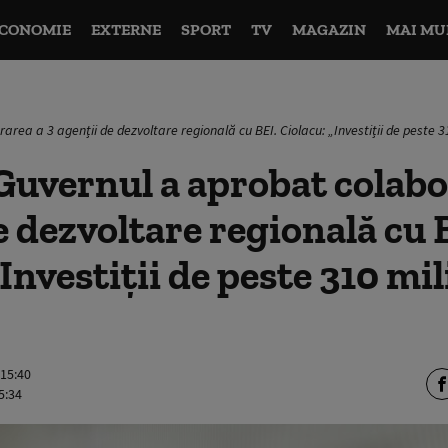
CONOMIE
EXTERNE
SPORT
TV
MAGAZIN
MAI MU
rea a 3 agenții de dezvoltare regională cu BEI. Ciolacu: „Investiții de peste 
Guvernul a aprobat colabo
e dezvoltare regională cu 
„Investiții de peste 310 mi
 15:40
5:34