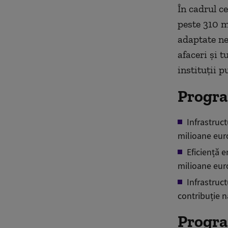
În cadrul ce
peste 310 m
adaptate ne
afaceri și t
instituții p
Progra
Infrastruct
milioane euro
Eficiență e
milioane euro
Infrastruct
contribuție n
Progra