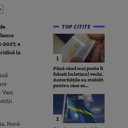
e
TOP CITITE
 de
 Banca
-2027, a
ridică la
1
Până când mai poate fi
folosit buletinul vechi.
vind
Autoritățile au stabilit
are
pentru cine se...
 Vest,
tiții
2
ia, Nord-