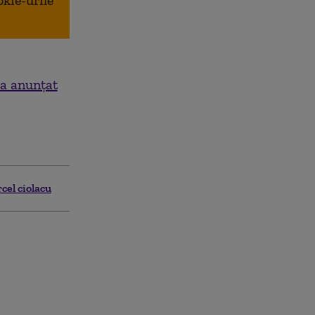
okie-urile
 a anunțat
cel ciolacu