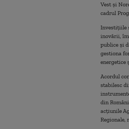
Vest și Nor
cadrul Prog
Investițiile
inovării, îm
publice și d
gestiona fon
energetice ș
Acordul conv
stabilesc d
instrumente
din România
acțiunile A
Regionale, 