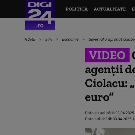
POLITICĂ
ACTUALITATE
E
HOME
Știri
Economie
Guvernul a aprobat colabora
VIDEO
agenții d
Ciolacu: 
euro”
Data actualizării:
03.04.2025
Data publicării:
03.04.2025 1