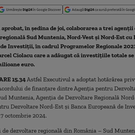
Urmărește
Digi24
în Google Discover
Adaugă
Digi24
ca sursă preferată în Googl
aprobat, în ședina de joi, colaborarea a trei agenții
 regională Sud Muntenia, Nord-Vest și Nord-Est cu
e Investiții, în cadrul Programelor Regionale 2021
cel Ciolacu care a adăugat că investițiile totale se 
ilioane euro.
RE 15.34
Astfel Executivul a adoptat hotărârea pri
cordului de finanțare dintre Agenția pentru Dezvolt
ud Muntenia, Agenția de Dezvoltare Regională Nord-
tru Dezvoltare Nord-Est și Banca Europeană de Inves
17 octombrie 2024.
i de dezvoltare regională din România – Sud Munten