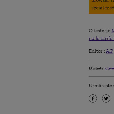
browser s
social med
Citește și:
M
noile tarif
Editor :
A.P.
Etichete:
guv
Urmărește ș