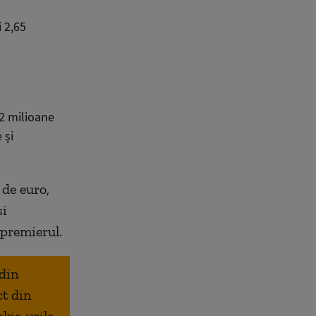
i 2,65
,2 milioane
 și
 de euro,
și
 premierul.
 din
ct din