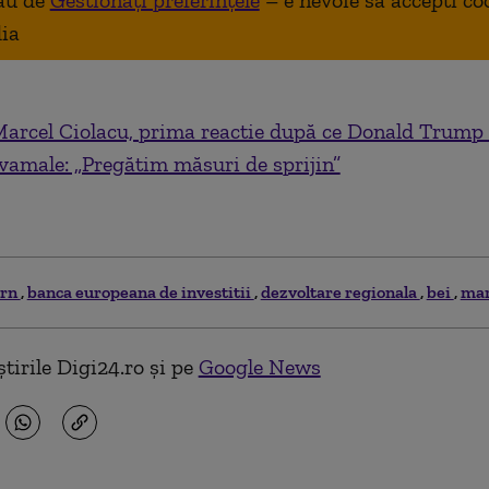
au de
Gestionați preferințele
– e nevoie sa accepti co
ia
arcel Ciolacu, prima reactie după ce Donald Trump
e vamale: „Pregătim măsuri de sprijin”
ern
banca europeana de investitii
dezvoltare regionala
bei
mar
tirile Digi24.ro și pe
Google News