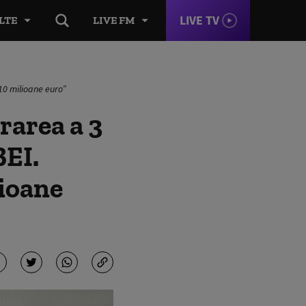
LIVE TV
LTE
LIVE FM
310 milioane euro”
rarea a 3
BEI.
lioane