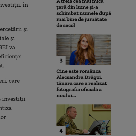
A treia cea mai mică
estiții, în
țară din lume și-a
schimbat numele după
mai bine de jumătate
de secol
ercetării și
iale și
 BEI va
ficienței
3
t.
Cine este românca
Alecsandra Drăgoi,
ri, care
tânăra care a realizat
fotografia oficială a
noului...
investiții
ntiza
lor
4