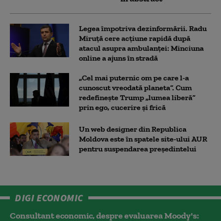
Legea împotriva dezinformării. Radu
Miruță cere acțiune rapidă după
atacul asupra ambulanței: Minciuna
online a ajuns în stradă
„Cel mai puternic om pe care l-a
cunoscut vreodată planeta”. Cum
redefinește Trump „lumea liberă”
prin ego, cucerire și frică
Un web designer din Republica
Moldova este în spatele site-ului AUR
pentru suspendarea președintelui
DIGI ECONOMIC
Consultant economic, despre evaluarea Moody's: