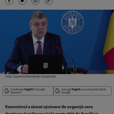
Foto: Guvernul României Facebook
Urmărește
Digi24
în Google
Adaugă
Digi24
ca sursă preferată în
Discover
Google
Executivul a alocat ajutoare de urgență care
depășesc 2 milioane lei la peste 500 de familii și