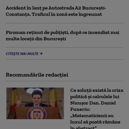
Accident în lanț pe Autostrada A2 București-
Constanța. Traficul în zonă este îngreunat
Piroman reţinut de poliţişti, după ce incendiat mai
multe locaţii din București
CITEȘTE MAI MULTE
Recomandările redacţiei
Ce soluții există la criza
politică și calculele lui
Nicușor Dan. Daniel
Funeriu:
„Matematicienii au
luxul să poată rămâne
în abstract”