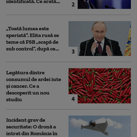
identificată. Ce arată...
2
„Toată lumea este
speriată”. Elita rusă se
teme că FSB „scapă de
sub control”, după ce...
3
Legătura dintre
consumul de ardei iute
și cancer. Ce a
descoperit un nou
4
studiu
Incident grav de
securitate: O dronă a
intrat din România în