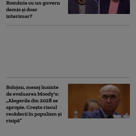
România cu un guvern
demis și doar
interimar?
PSD îi cere lui Bolojan
să susțină la Bruxelles
repornirea centralelor
pe cărbune: „României
nu i se poate cere să
rămână în beznă”
Bolojan, mesaj înainte
de evaluarea Moody's:
„Alegerile din 2028 se
apropie. Crește riscul
recăderii în populism și
risipă”