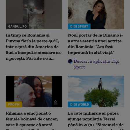
GANDUL.RO
DIGI SPORT
În timp ce România și
Noul portar de la Dinamo i-
Europa fierb la peste 40°C,
a atras atenția unei actrițe
într-o țară din America de
din România: ”Am fost
Sud a început o ninsoare ca-
împreună în altă viață”
n povești: Pârtiile s-au...
Descarcă aplicația Digi
Sport
PRO FM
DIGI WORLD
Rihanna a emoționat o
La câte miliarde ar putea
femeie bolnavă de cancer,
ajunge populația Terrei
care îi spusese că arată
până în 2070. "Sistemele de