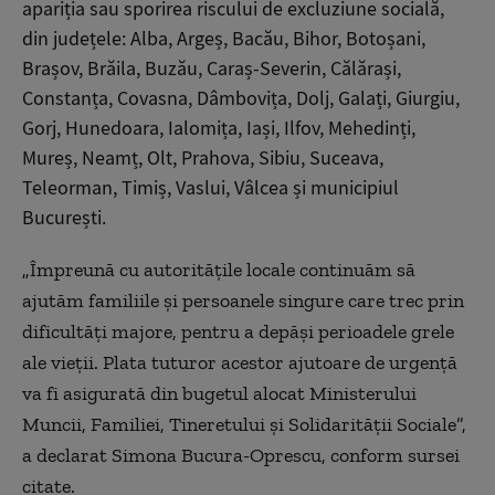
apariția sau sporirea riscului de excluziune socială,
din județele: Alba, Argeș, Bacău, Bihor, Botoșani,
Brașov, Brăila, Buzău, Caraș-Severin, Călărași,
Constanța, Covasna, Dâmbovița, Dolj, Galați, Giurgiu,
Gorj, Hunedoara, Ialomița, Iași, Ilfov, Mehedinți,
Mureș, Neamț, Olt, Prahova, Sibiu, Suceava,
Teleorman, Timiș, Vaslui, Vâlcea și municipiul
București.
„Împreună cu autoritățile locale continuăm să
ajutăm familiile și persoanele singure care trec prin
dificultăți majore, pentru a depăși perioadele grele
ale vieții. Plata tuturor acestor ajutoare de urgență
va fi asigurată din bugetul alocat Ministerului
Muncii, Familiei, Tineretului și Solidarității Sociale”,
a declarat Simona Bucura-Oprescu, conform sursei
citate.