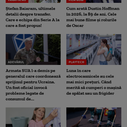
Ștefan Baiaram, ultimele
Cum arată Dustin Hoffman
detalii despre transfer.
în 2026, la 89 de ani. Cele
Care e echipa din Serie A la
mai bune filme și rolurile
care a fost propus!
de Oscar
ADEVĂRUL
PLAYTECH
Armata SUA l-a demis pe
Luna în care
generalul care coordonează
electrocasnicele au cele
sprijinul pentru Ucraina.
mai mici prețuri. Când
Un fost oficial invocă
merită să cumperi o mașină
probleme legate de
de spălat sau un frigider
consumul de...