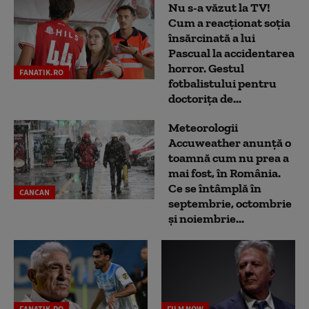
Nu s-a văzut la TV!
Cum a reacţionat soţia
însărcinată a lui
Pascual la accidentarea
horror. Gestul
FANATIK.RO
fotbalistului pentru
doctoriţa de...
Meteorologii
Accuweather anunță o
toamnă cum nu prea a
mai fost, în România.
Ce se întâmplă în
CANCAN
septembrie, octombrie
și noiembrie...
FANATIK.RO
FILM NOW