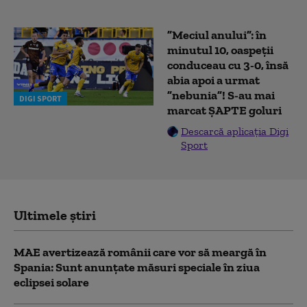
”Meciul anului”: în
minutul 10, oaspeții
conduceau cu 3-0, însă
abia apoi a urmat
”nebunia”! S-au mai
DIGI SPORT
marcat ȘAPTE goluri
Descarcă aplicația Digi
Sport
Ultimele știri
MAE avertizează românii care vor să meargă în
Spania: Sunt anunțate măsuri speciale în ziua
eclipsei solare