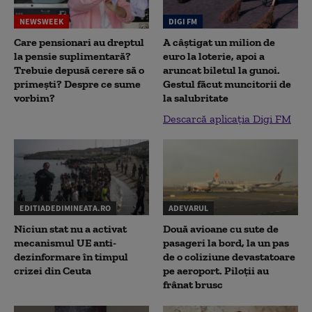
NEWSWEEK
DIGI FM
Care pensionari au dreptul
A câștigat un milion de
la pensie suplimentară?
euro la loterie, apoi a
Trebuie depusă cerere să o
aruncat biletul la gunoi.
primești? Despre ce sume
Gestul făcut muncitorii de
vorbim?
la salubritate
Descarcă aplicația Digi FM
EDITIADEDIMINEATA.RO
ADEVARUL
Niciun stat nu a activat
Două avioane cu sute de
mecanismul UE anti-
pasageri la bord, la un pas
dezinformare în timpul
de o coliziune devastatoare
crizei din Ceuta
pe aeroport. Piloții au
frânat brusc