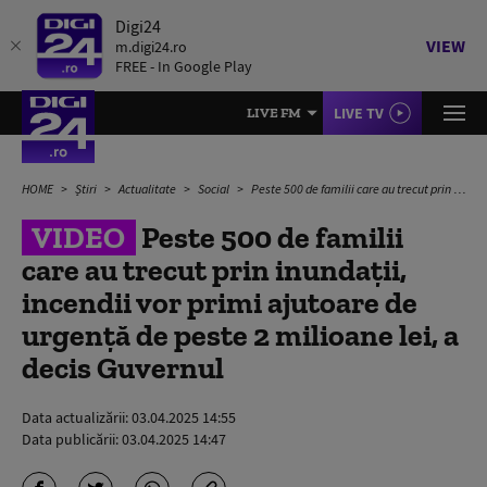
Digi24
VIEW
m.digi24.ro
FREE - In Google Play
LIVE TV
LIVE FM
HOME
Știri
Actualitate
Social
Peste 500 de familii care au trecut prin inundații, incendii vor primi ajutoare de urgență de peste 2 milioane lei, a decis Guvernul
VIDEO
Peste 500 de familii
care au trecut prin inundații,
incendii vor primi ajutoare de
urgență de peste 2 milioane lei, a
decis Guvernul
Data actualizării:
03.04.2025 14:55
Data publicării:
03.04.2025 14:47