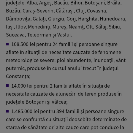
județele: Alba, Argeș, Bacău, Bihor, Botoșani, Brăila,
Buzău, Caraș-Severin, Călărași, Cluj, Covasna,
Dâmbovița, Galați, Giurgiu, Gorj, Harghita, Hunedoara,
Iași, Ilfov, Mehedinți, Mureș, Neamț, Olt, Sălaj, Sibiu,
Suceava, Teleorman și Vaslui.
108.500 lei pentru 24 familii și persoane singure
aflate în situații de necesitate cauzate de fenomene
meteorologice severe: ploi abundente, inundații, vânt
puternic, produse în cursul anului trecut în județul
Constanța;
14.000 lei pentru 2 familii aflate în situații de
necesitate cauzate de alunecări de teren produse în
județele Botoșani și Vâlcea;
1.485.000 lei pentru 394 familii și persoane singure
care se confruntă cu situații deosebite determinate de
starea de sănătate ori alte cauze care pot conduce la