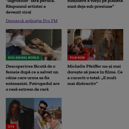
"îngrozitor" fără perucă.
susținere a vieții pe planetă
Răspunsul artistei a
sunt deja sub presiune"
devenit viral
Descarcă aplicația Pro FM
DIGI ANIMAL WORLD
FILM NOW
Descoperirea făcută de o
Michelle Pfeiffer nu-și mai
femeie după ce a salvat un
dorește să joace în filme. Ce
câine care urma sa fie
a cucerit-o total: „E mult
eutanasiat. Patrupedul are
mai distractiv”
o rasă extrem de rară
UTV