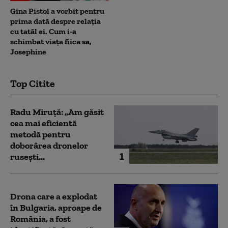
Gina Pistol a vorbit pentru
prima dată despre relația
cu tatăl ei. Cum i-a
schimbat viața fiica sa,
Josephine
Top Citite
Radu Miruță: „Am găsit
cea mai eficientă
metodă pentru
doborârea dronelor
1
rusești...
Drona care a explodat
în Bulgaria, aproape de
România, a fost