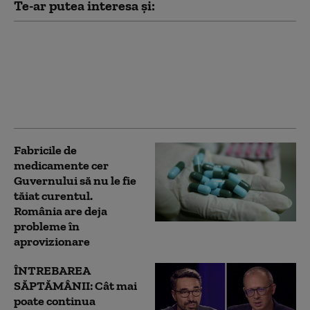
Te-ar putea interesa și:
Alertă MAE: Cod roșu
de risc de incendii în
Valencia.
Recomandările
autorităților
Fabricile de
medicamente cer
Guvernului să nu le fie
tăiat curentul.
România are deja
probleme în
aprovizionare
ÎNTREBAREA
SĂPTĂMÂNII: Cât mai
poate continua