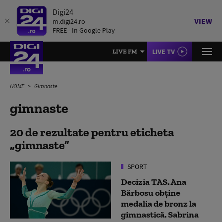
Digi24
VIEW
m.digi24.ro
FREE - In Google Play
LIVE TV
LIVE FM
HOME
Gimnaste
gimnaste
20 de rezultate pentru eticheta
gimnaste
SPORT
Decizia TAS. Ana
Bărbosu obține
medalia de bronz la
gimnastică. Sabrina