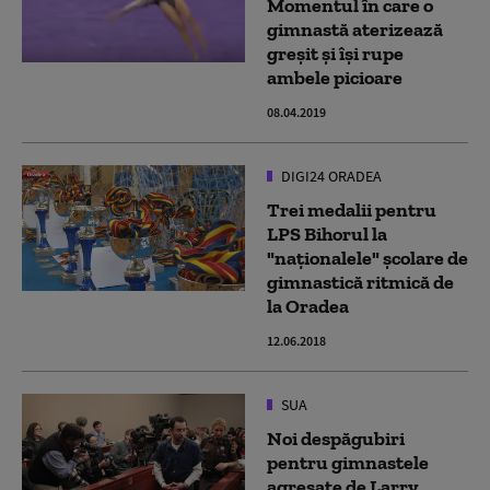
Momentul în care o
gimnastă aterizează
greșit și își rupe
ambele picioare
08.04.2019
DIGI24 ORADEA
Trei medalii pentru
LPS Bihorul la
"naţionalele" şcolare de
gimnastică ritmică de
la Oradea
12.06.2018
SUA
Noi despăgubiri
pentru gimnastele
agresate de Larry