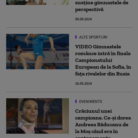
susține gimnastele de
perspectivă
09.09.2014
ALTE SPORTURI
VIDEO Gimnastele
românce intră în finala
Campionatului
European de la Sofia, în
faţa rivalelor din Rusia
16.05.2014
EVENIMENTE
Crăciunul unei
campioane. Ce-și dorea
Andreea Răducanu de
la Moș când era în
cantonamente