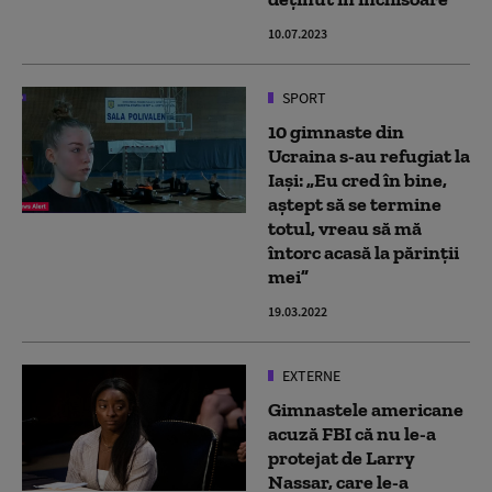
10.07.2023
SPORT
10 gimnaste din
Ucraina s-au refugiat la
Iași: „Eu cred în bine,
aștept să se termine
totul, vreau să mă
întorc acasă la părinții
mei”
19.03.2022
EXTERNE
Gimnastele americane
acuză FBI că nu le-a
protejat de Larry
Nassar, care le-a