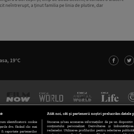
it neîntrerupt, a ținut familia pe linia de plutire, dar
asa, 19°C
le
Atât noi, cât și partenerii noștri prelucrăm datele p
cum identificatorii cookie
Stocarea și/sau accesarea informațiilor de pe un dispozitiv. 
conținutului personalizat. Dezvoltarea și îmbunătățire
erile dvs. făcând clic mai
TERMENI ȘI CONDIȚII
POLITICA DE CONFIDENȚIALITATE
reclamelor. Utilizarea profilurilor pentru selectarea publicită
 fi raportate partenerilor