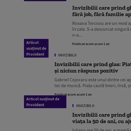
Invizibilii care prind 
fără job, fără familie 
Roxana Tercioiu are un mod apa
în cale. S-a descurcat singură c
n-a...
Articol
Publicat acum acum 1 an
susținut de
Provident
INVIZIBILII
Invizibilii care prind glas: P
și niciun răspuns pozitiv
Gabriel Cojocaru este unul dintre cei a
loc de muncă. Piața caută tineri, însă, 
Publicat acum acum 1 an
Articol susținut de
Provident
INVIZIBILII
Invizibilii care prind
viața la 50 de ani, cu 
Iuliana are 50 de ani, e mamă 