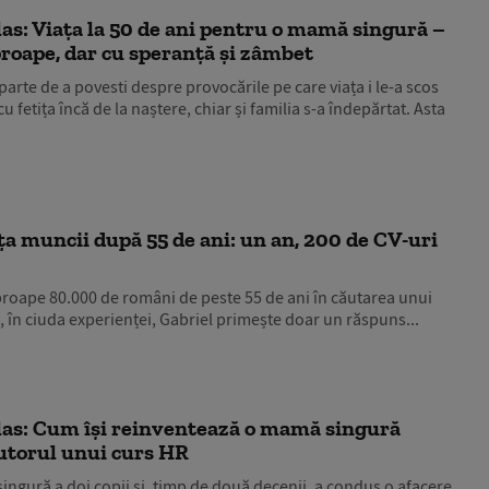
glas: Viața la 50 de ani pentru o mamă singură –
aproape, dar cu speranță și zâmbet
rte de a povesti despre provocările pe care viața i le-a scos
u fetița încă de la naștere, chiar și familia s-a îndepărtat. Asta
iața muncii după 55 de ani: un an, 200 de CV-uri
proape 80.000 de români de peste 55 de ani în căutarea unui
și, în ciuda experienței, Gabriel primește doar un răspuns...
 glas: Cum își reinventează o mamă singură
ajutorul unui curs HR
singură a doi copii și, timp de două decenii, a condus o afacere