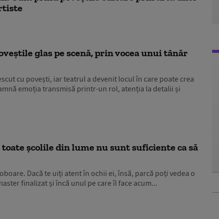
rtiste
oveștile glas pe scenă, prin vocea unui tânăr
cut cu povești, iar teatrul a devenit locul în care poate crea
amnă emoția transmisă printr-un rol, atenția la detalii și
d toate școlile din lume nu sunt suficiente ca să
boare. Dacă te uiți atent în ochii ei, însă, parcă poți vedea o
ter finalizat și încă unul pe care îl face acum...