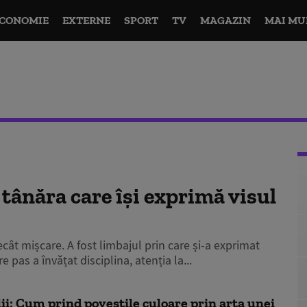
CONOMIE
EXTERNE
SPORT
TV
MAGAZIN
MAI MU
, tânăra care își exprimă visul
cât mișcare. A fost limbajul prin care și-a exprimat
e pas a învățat disciplina, atenția la...
lii: Cum prind poveștile culoare prin arta unei