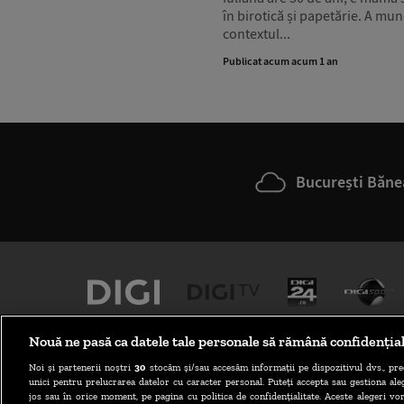
în birotică și papetărie. A munc
contextul...
Publicat acum acum 1 an
București Băne
Nouă ne pasă ca datele tale personale să rămână confidenția
Noi și partenerii noștri
30
stocăm și/sau accesăm informații pe dispozitivul dvs., pre
unici pentru prelucrarea datelor cu caracter personal. Puteți accepta sau gestiona aleg
jos sau în orice moment, pe pagina cu politica de confidențialitate. Aceste alegeri vor