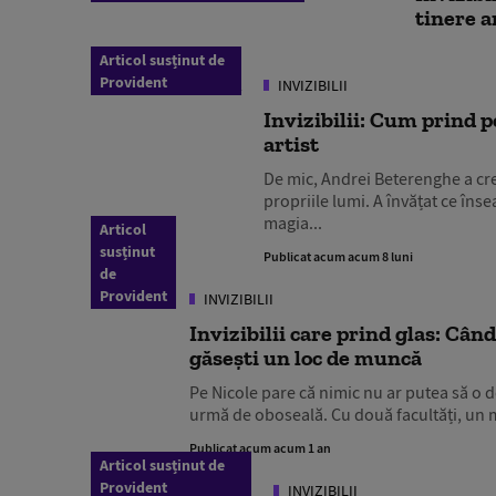
tinere a
Articol susținut de
Provident
INVIZIBILII
Invizibilii: Cum prind p
artist
De mic, Andrei Beterenghe a cres
propriile lumi. A învățat ce înse
magia...
Articol
susținut
Publicat acum acum 8 luni
de
Provident
INVIZIBILII
Invizibilii care prind glas: Cân
găsești un loc de muncă
Pe Nicole pare că nimic nu ar putea să o do
urmă de oboseală. Cu două facultăți, un mas
Publicat acum acum 1 an
Articol susținut de
Provident
INVIZIBILII