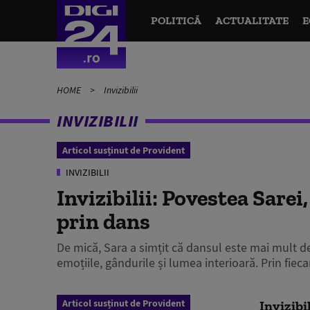
POLITICĂ
ACTUALITATE
E
HOME
Invizibilii
INVIZIBILII
Articol susținut de Provident
INVIZIBILII
Invizibilii: Povestea Sarei
prin dans
De mică, Sara a simțit că dansul este mai mult de
emoțiile, gândurile și lumea interioară. Prin fiecar
Articol susținut de Provident
Invizibi