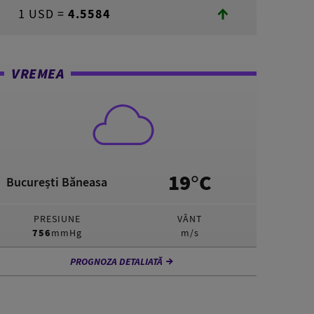
1 USD =
4.5584
VREMEA
19°C
București Băneasa
PRESIUNE
VÂNT
756
mmHg
m/s
PROGNOZA DETALIATĂ