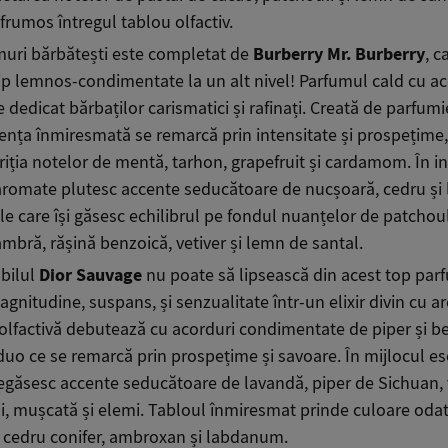
 frumos întregul tablou olfactiv.
uri bărbătești este completat de
Burberry Mr. Burberry
, c
ip lemnos-condimentate la un alt nivel! Parfumul cald cu a
 dedicat bărbaților carismatici și rafinați. Creată de parfumi
ența înmiresmată se remarcă prin intensitate și prospețime,
iția notelor de mentă, tarhon, grapefruit și cardamom. În i
aromate plutesc accente seducătoare de nucșoară, cedru și 
e care își găsesc echilibrul pe fondul nuanțelor de patchoul
ambră, rășină benzoică, vetiver și lemn de santal.
bilul
Dior Sauvage
nu poate să lipsească din acest top par
agnitudine, suspans, și senzualitate într-un elixir divin cu 
lfactivă debutează cu acorduri condimentate de piper și 
duo ce se remarcă prin prospețime și savoare. În mijlocul es
egăsesc accente seducătoare de lavandă, piper de Sichuan, v
i, mușcată și elemi. Tabloul înmiresmat prinde culoare odat
 cedru conifer, ambroxan și labdanum.