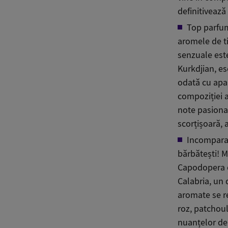
definitivează
Top parfum
aromele de t
senzuale este
Kurkdjian, es
odată cu apar
compoziției 
note pasional
scorțișoară, 
Incompara
bărbătești! M
Capodopera o
Calabria, un 
aromate se r
roz, patchoul
nuanțelor de