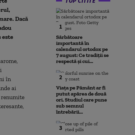
TOP CITITE
rte
rul,
imare. Dacă
1
cadou
s este
Sărbătoare
importantă în
calendarul ortodox pe
7 august: Ce tradiții se
 arome,
respectă și cui...
i
2
ni în
unde ai
Viața pe Pământ ar fi
putut apărea de două
i renumite
ori. Studiul care pune
teresante,
sub semnul
întrebării...
3