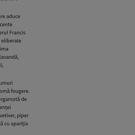
are aduce
ccente
erul Francis
 eliberate
nima
lavandă,
i,
fumuri
aromă fougere.
bergamotă de
enței
etiver, piper
ă cu apariția