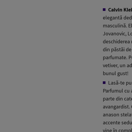
Calvin Kl
elegantă ded
masculină. E
Jovanovic, L
deschiderea n
din păstăi de
parfumate. P
vetiver, un a
bunul gust!
Lasă-te pu
Parfumul cu 
parte din cat
avangardist.
anason stela
accente seduc
vine în compl