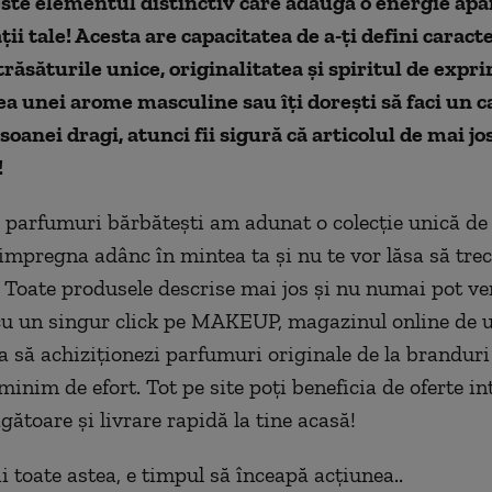
ste elementul distinctiv care adaugă o energie apa
ții tale! Acesta are capacitatea de a-ți defini caracte
trăsăturile unice, originalitatea și spiritul de expr
ea unei arome masculine sau îți dorești să faci un 
oanei dragi, atunci fii sigură că articolul de mai jo
!
p parfumuri bărbătești am adunat o colecție unică de
 impregna adânc în mintea ta și nu te vor lăsa să trec
 Toate produsele descrise mai jos și nu numai pot ve
cu un singur click pe MAKEUP, magazinul online de 
ea să achiziționezi parfumuri originale de la brandur
minim de efort. Tot pe site poți beneficia de oferte in
gătoare și livrare rapidă la tine acasă!
i toate astea, e timpul să înceapă acțiunea..