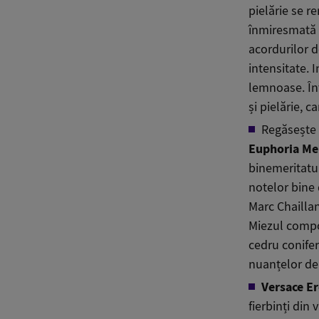
pielărie se re
înmiresmată c
acordurilor d
intensitate. 
lemnoase. În
și pielărie, c
Regăsește t
Euphoria Me
binemeritatul
notelor bine
Marc Chaillan
Miezul compoz
cedru conifer
nuanțelor de 
Versace E
fierbinți din