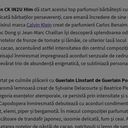
ein CK IN2U Him
dă start acestui top parfumuri bărbătești c
icată bărbaților perseverenți, care emană încredere de sine
lixirul marca
Calvin Klein
creat de parfumierii Carlos Benaim
oc Dong și Jean-Marc Chaillan își descoperă splendoarea od
otelor de frunze de tomate și lămâie, ce ulterior lasă locul
 cacao, accentuând astfel intensitatea din centrul compoziți
eisajul înmiresmat impregnează acorduri senzuale de cedru,
devărat trio de abundență enigmatică, ce subliniază personal
rtat pe culmile plăcerii cu
Guerlain LInstant de Guerlain 
aromă lemnoasă creat de Sylvaine Delacourte și Beatrice Pi
egoria esențelor atemporale, ce persistă prin intensitate și sp
 Capodopera înmiresmată debutează cu acorduri condiment
t, elemi, piper și bergamotă. În miezul compoziției parfuma
ătoare de trandafir japonez, iasomie delicată, fum și ceai. 
etarea notelor de păstăi de cacao, patchouli și lemn de sant