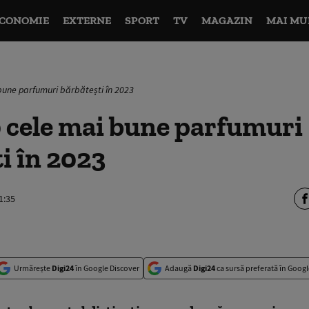
CONOMIE
EXTERNE
SPORT
TV
MAGAZIN
MAI MU
 bune parfumuri bărbătești în 2023
0 cele mai bune parfumuri
i în 2023
1:35
Urmărește
Digi24
în Google Discover
Adaugă
Digi24
ca sursă preferată în Googl