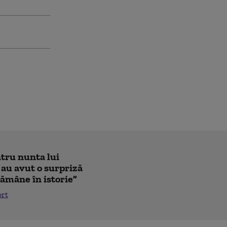
ntru nunta lui
 au avut o surpriză
ămâne în istorie”
ort