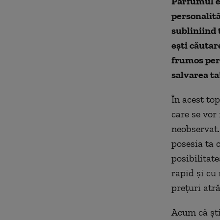
Parfumul e
personalită
subliniind 
ești căutar
frumos pers
salvarea ta
În acest to
care se vor
neobservat.
posesia ta 
posibilitat
rapid și cu 
prețuri atră
Acum că ști