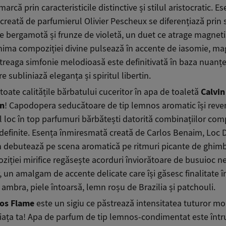
marcă prin caracteristicile distinctive și stilul aristocratic. E
reată de parfumierul Olivier Pescheux se diferențiază prin s
e bergamotă și frunze de violetă, un duet ce atrage magneti
Inima compoziției divine pulsează în accente de iasomie, ma
treaga simfonie melodioasă este definitivată în baza nuanțe
are subliniază eleganța și spiritul libertin.
oate calitățile bărbatului cuceritor în apa de toaletă
Calvin
n
! Capodopera seducătoare de tip lemnos aromatic își reve
 loc în top parfumuri bărbătești datorită combinațiilor comp
 definite. Esența înmiresmată creată de Carlos Benaim, Loc 
 debutează pe scena aromatică pe ritmuri picante de ghimbir
iției mirifice regăsește acorduri înviorătoare de busuioc neg
, un amalgam de accente delicate care își găsesc finalitate î
ambra, piele întoarsă, lemn roșu de Brazilia și patchouli.
ros Flame
este un sigiu ce păstrează intensitatea tuturor m
 viața ta! Apa de parfum de tip lemnos-condimentat este înt