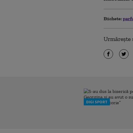
Etichete:
parf
Urmărește ș
DIGI SPORT