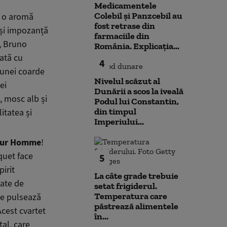
Medicamentele
Colebil și Panzcebil au
u o aromă
fost retrase din
 și impozanță
farmaciile din
, Bruno
România. Explicația...
ată cu
4
 unei coarde
Nivelul scăzut al
ei
Dunării a scos la iveală
 mosc alb și
Podul lui Constantin,
din timpul
itatea și
Imperiului...
Pour Homme
!
quet face
5
irit
La câte grade trebuie
ate de
setat frigiderul.
Temperatura care
te pulsează
păstrează alimentele
Acest cvartet
în...
al, care