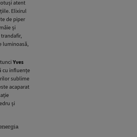
totuși atent
ile. Elixirul
te de piper
mâie și
trandafir,
ie luminoasă,
atunci
Yves
 cu influențe
rilor sublime
este acaparat
ație
edru și
 energia