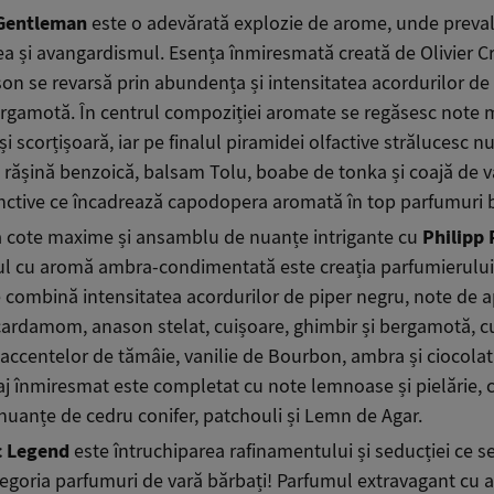
Gentleman
este o adevărată explozie de arome, unde preva
a și avangardismul. Esența înmiresmată creată de Olivier Cr
on se revarsă prin abundența și intensitatea acordurilor de
ergamotă. În centrul compoziției aromate se regăsesc note 
 și scorțișoară, iar pe finalul piramidei olfactive strălucesc 
 rășină benzoică, balsam Tolu, boabe de tonka și coajă de v
inctive ce încadrează capodopera aromată în top parfumuri b
 cote maxime și ansamblu de nuanțe intrigante cu
Philipp 
irul cu aromă ambra-condimentată este creația parfumierului
e combină intensitatea acordurilor de piper negru, note de a
 cardamom, anason stelat, cuișoare, ghimbir și bergamotă, c
accentelor de tămâie, vanilie de Bourbon, ambra și ciocola
aj înmiresmat este completat cu note lemnoase și pielărie, 
nuanțe de cedru conifer, patchouli și Lemn de Agar.
 Legend
este întruchiparea rafinamentului și seducției ce s
tegoria parfumuri de vară bărbați! Parfumul extravagant cu