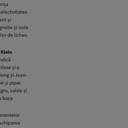
sența
electivitatea
sm și
gnolie și note
lor de lichen
 Klein
ndică
lexe și a
Dong și Jean-
 și piper.
ru, salvie și
n baza
omentelor
ruchiparea