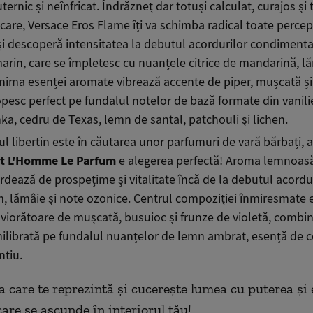
ernic și neînfricat. Îndrăzneț dar totuși calculat, curajos și 
șcare, Versace Eros Flame îți va schimba radical toate percepți
și descoperă intensitatea la debutul acordurilor condimenta
arin, care se împletesc cu nuanțele citrice de mandarină, lă
inima esenței aromate vibrează accente de piper, mușcată și 
pesc perfect pe fundalul notelor de bază formate din vanil
a, cedru de Texas, lemn de santal, patchouli și lichen.
ul libertin este în căutarea unor parfumuri de vară bărbați, 
nt L'Homme Le Parfum
e alegerea perfectă! Aroma lemnoasă
dează de prospețime și vitalitate încă de la debutul acordu
 lămâie și note ozonice. Centrul compoziției înmiresmate 
viorătoare de mușcată, busuioc și frunze de violetă, combin
ilibrată pe fundalul nuanțelor de lemn ambrat, esență de c
ntiu.
 care te reprezintă și cucerește lumea cu puterea și
are se ascunde în interiorul tău!