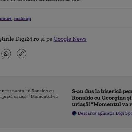
umuri
makeup
tirile Digi24.ro și pe
Google News
S-au dus la biserică pe
Ronaldo cu Georgina și
uriașă! ”Momentul va r
Descarcă aplicația Digi Sp