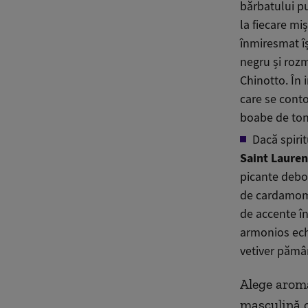
bărbatului put
la fiecare mi
înmiresmat î
negru și rozm
Chinotto. În 
care se conto
boabe de tonk
Dacă spirit
Saint Laure
picante debor
de cardamom,
de accente în
armonios ech
vetiver pămâ
Alege aroma
masculină c