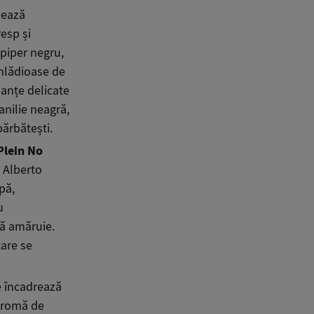
lează
esp și
 piper negru,
mlădioase de
nuanțe delicate
anilie neagră,
ărbătești.
Plein No
 Alberto
pă,
u
tă amăruie.
care se
e încadrează
 aromă de