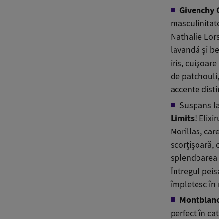
Givenchy 
masculinitate
Nathalie Lors
lavandă și b
iris, cuișoare
de patchouli,
accente dist
Suspans la
Limits
! Elix
Morillas, car
scorțișoară,
splendoarea 
Întregul peis
împletesc în 
Montblanc
perfect în ca