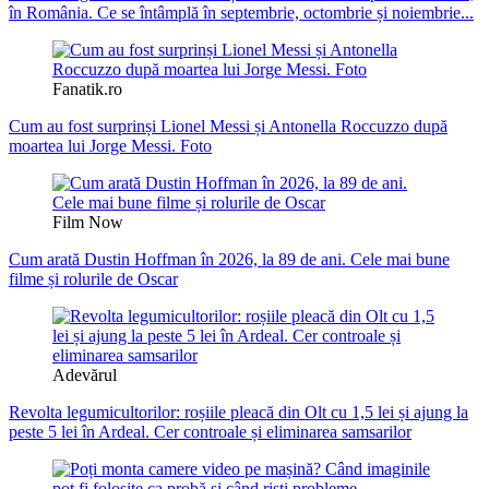
în România. Ce se întâmplă în septembrie, octombrie și noiembrie...
Fanatik.ro
Cum au fost surprinși Lionel Messi și Antonella Roccuzzo după
moartea lui Jorge Messi. Foto
Film Now
Cum arată Dustin Hoffman în 2026, la 89 de ani. Cele mai bune
filme și rolurile de Oscar
Adevărul
Revolta legumicultorilor: roșiile pleacă din Olt cu 1,5 lei și ajung la
peste 5 lei în Ardeal. Cer controale și eliminarea samsarilor