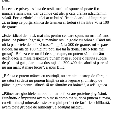
Bilic.
În ceea ce privește salata de roșii, medicul spune că poate fi o
mâncare sănătoasă, dar depinde cât ulei și câtă brânză adăugăm în
salată. Porția zilnică de ulei ar trebui să fie de doar două linguri pe
zi, în timp ce porția zilnică de telemea ar trebui să fie între 70 și 100
de grame.
„Este ridicol de mică, mai ales pentru cei care spun: nu mai mănânc
pâine, că pâinea îngrașă, și mănânc roșiile goale cu brânză. Când mă
uit la pachetele de brânză trase în țiplă, la 500 de grame, mi se pare
ridicol, iar ăla de 100 nici nu poți să-l tai în două, este o felie mai
grosuță. Brânza este un fel de superlapte, nu putem să-l mâncăm
decât dacă la masa respectivă punem roșii și poate o feliuță subțire
de pâine și gata, dar ni s-a dus rația de 300-400 de calorii și pare că
nu am mâncat mare lucru”, a spus Bilic.
„Brânza o putem mânca cu ușurință, nu are niciun strop de fibre, nu
ne satură și dacă nu punem lângă ea niște legume și un strop de
pâine, e grav pentru siluetă să ne săturăm cu brânză”, a adăugat ea.
„Pâinea are glucidele, amidonul, iar brânza are proteine și grăsimi.
Punându-le împreună avem o masă completă și, dacă punem și roșia,
cu vitamine și minerale, este exemplul perfect de farfurie echilibrată,
avem toate grupele de nutrienți”, a adăugat medicul.