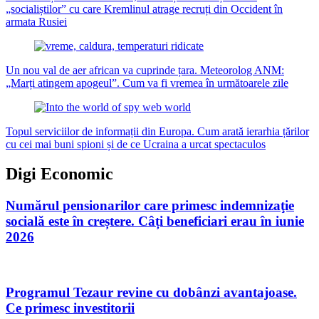
„socialiștilor” cu care Kremlinul atrage recruți din Occident în
armata Rusiei
Un nou val de aer african va cuprinde țara. Meteorolog ANM:
„Marți atingem apogeul”. Cum va fi vremea în următoarele zile
Topul serviciilor de informații din Europa. Cum arată ierarhia țărilor
cu cei mai buni spioni și de ce Ucraina a urcat spectaculos
Digi Economic
Numărul pensionarilor care primesc indemnizaţie
socială este în creștere. Câți beneficiari erau în iunie
2026
08.08.2026
Programul Tezaur revine cu dobânzi avantajoase.
Ce primesc investitorii