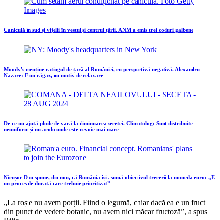
Caniculă în sud și vijelii în vestul și centrul țării. ANM a emis trei coduri galbene
Moody's menține ratingul de țară al României, cu perspectivă negativă. Alexandru
Nazare: E un răgaz, nu motiv de relaxare
De ce nu ajută ploile de vară la diminuarea secetei. Climatolog: Sunt distribuite
neuniform și nu acolo unde este nevoie mai mare
Nicușor Dan spune, din nou, că România își asumă obiectivul trecerii la moneda euro: „E
un proces de durată care trebuie prioritizat”
„La roșie nu avem porții. Fiind o legumă, chiar dacă ea e un fruct
din punct de vedere botanic, nu avem nici măcar fructoză”, a spus