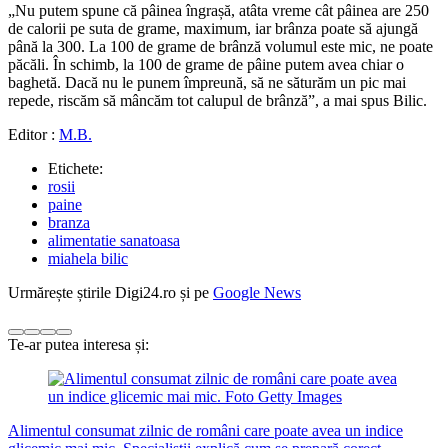
„Nu putem spune că pâinea îngrașă, atâta vreme cât pâinea are 250
de calorii pe suta de grame, maximum, iar brânza poate să ajungă
până la 300. La 100 de grame de brânză volumul este mic, ne poate
păcăli. În schimb, la 100 de grame de pâine putem avea chiar o
baghetă. Dacă nu le punem împreună, să ne săturăm un pic mai
repede, riscăm să mâncăm tot calupul de brânză”, a mai spus Bilic.
Editor :
M.B.
Etichete:
rosii
paine
branza
alimentatie sanatoasa
miahela bilic
Urmărește știrile Digi24.ro și pe
Google News
Te-ar putea interesa și:
Alimentul consumat zilnic de români care poate avea un indice