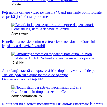
Playtech
Poți monta camere video pe mașină? Când imaginile pot fi folosite
ca probă și când riști probleme
Newsweek
Beneficiu la pensie pentru o categorie de pensionari. Consiliul
legislativ a dat aviz favorabil
Digi FM
Ambulanță atacată cu topoare și bâte după un zvon viral de pe
TikTok. Șoferul a ajuns pe masa de operație
Descarcă aplicația Digi FM
editiadedimineata.ro
Niciun stat nu a activat mecanismul UE anti-dezinformare în timpul