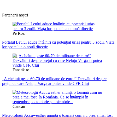
08.08.2026
Partenerii noștri
Pe Roz
Portalul Leului aduce întâlniri cu potențial uriaș pentru 3 zodii. Viața
lor poate lua o nouă direcție
Fanatik.ro
„A cheltuit peste 60-70 de milioane de euro!” Dezvăluiri despre
prețul cu care Neluțu Varga ar putea vinde CFR Cluj
Cancan
Meteorologii Accuweather anunță o toamnă cum nu prea a mai fost,