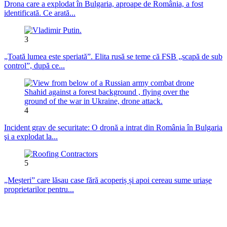
Drona care a explodat în Bulgaria, aproape de România, a fost
identificată. Ce arată...
3
„Toată lumea este speriată”. Elita rusă se teme că FSB „scapă de sub
control”, după ce...
4
Incident grav de securitate: O dronă a intrat din România în Bulgaria
şi a explodat la...
5
„Meșteri” care lăsau case fără acoperiș și apoi cereau sume uriașe
proprietarilor pentru...