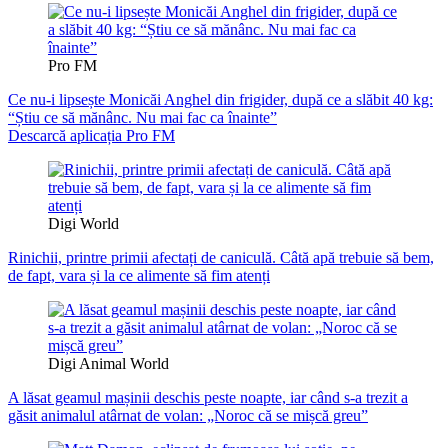
Pro FM
Ce nu-i lipsește Monicăi Anghel din frigider, după ce a slăbit 40 kg:
“Știu ce să mănânc. Nu mai fac ca înainte”
Descarcă aplicația Pro FM
Digi World
Rinichii, printre primii afectați de caniculă. Câtă apă trebuie să bem,
de fapt, vara și la ce alimente să fim atenți
Digi Animal World
A lăsat geamul mașinii deschis peste noapte, iar când s-a trezit a
găsit animalul atârnat de volan: „Noroc că se mișcă greu”