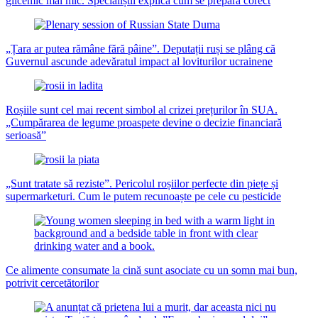
glicemic mai mic. Specialiștii explică cum se prepară corect
„Țara ar putea rămâne fără pâine”. Deputații ruși se plâng că
Guvernul ascunde adevăratul impact al loviturilor ucrainene
Roșiile sunt cel mai recent simbol al crizei prețurilor în SUA.
„Cumpărarea de legume proaspete devine o decizie financiară
serioasă”
„Sunt tratate să reziste”. Pericolul roșiilor perfecte din piețe și
supermarketuri. Cum le putem recunoaște pe cele cu pesticide
Ce alimente consumate la cină sunt asociate cu un somn mai bun,
potrivit cercetătorilor