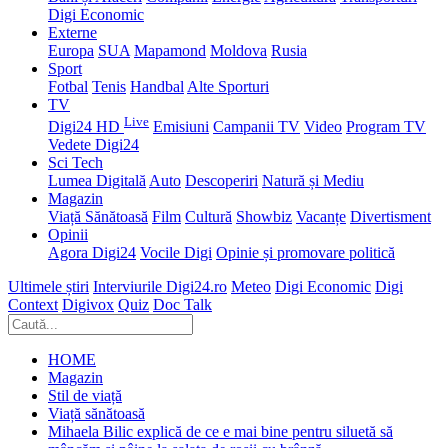
Digi Economic
Externe
Europa
SUA
Mapamond
Moldova
Rusia
Sport
Fotbal
Tenis
Handbal
Alte Sporturi
TV
Live
Digi24 HD
Emisiuni
Campanii TV
Video
Program TV
Vedete Digi24
Sci Tech
Lumea Digitală
Auto
Descoperiri
Natură și Mediu
Magazin
Viață Sănătoasă
Film
Cultură
Showbiz
Vacanțe
Divertisment
Opinii
Agora Digi24
Vocile Digi
Opinie și promovare politică
Ultimele știri
Interviurile Digi24.ro
Meteo
Digi Economic
Digi
Context
Digivox
Quiz
Doc Talk
HOME
Magazin
Stil de viață
Viață sănătoasă
Mihaela Bilic explică de ce e mai bine pentru siluetă să