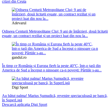
crizei din Ceuta
Adevarul
Odiseea Centurii Metropolitane Cluj: 9 ani de întârzieri, două licitații
eșuate, un contract reziliat și un proiect luat din nou la...
gandul.ro
În timp ce România și Europa fierb la peste 40°C, într-o țară din
America de Sud a început o ninsoare ca-n povești: Pârtiile s-au...
Digi Sport
Au bătut palma! Marius Șumudică, revenire spectaculoasă pe bancă,
în SuperLigă
Descarcă aplicația Digi Sport