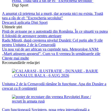
Digi Sport
A anunțat că prietena lui a murit, dar aceasta nici nu exista. Toată
țara a râs de el: ”Escrocheria secolului”
Descarcă aplicația Digi Sport
Ultimele știri
Pistă de avioane pe o autostradă din România. În ce situații va putea
fi folosită de aeronave pentru aterizare
Radu Miruță, după creșterea nivelul Dunării: Cel puțin alte 9 zile
pentru Unitatea 2 de la Cernavodă
Un nou val de aer african va cuprinde țara. Meteorolog ANM:
„Marți atingem apogeul”. Cum va fi vremea în următoarele zile
Citește mai multe
Recomandările redacţiei
Unitatea 2 de la Cernavodă rămâne în funcțiune. Apa din Dunăre a
crescut cu 8 centimetri
Cum funcționează Sovintern, noua rețea internațională a