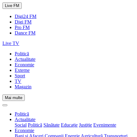
Live FM
Digi24 FM
Digi FM
Pro FM
Dance FM
Live TV
Politică
Actualitate
Economie
Externe
Sport
TV
Magazin
Mai multe
Politică
Actualitate
Social
Politică
Sănătate
Educație
Justiție
Evenimente
Economie
Bani și Afaceri
Companii
Energie
Agricultură
Transporturi