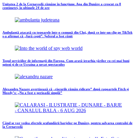
Unitatea 2 de la Cernavodă rămâne în funcțiune. Apa din Dunăre a crescut cu 8
centimetri, în ultimele 24 de ore
Ambulanţă atacată cu topoarele într-o comună din Cluj, după ce într-un clip pe TikTok
s-a afirmat că „fură copii”. Șoferul a fost rănit
Topul serviciilor de informații din Europa. Cum arată ierarhia țărilor cu cei mai buni
spioni și de ce Ucraina a urcat spectaculos
Alexandru Nazare avertizează că „riscurile rămân ridicate” după rapoartele Fitch și
Moody’s: „Nu a fost o perioadă simplă”
Când se vor vedea efectele scufundării barjelor pe Dunăre, pentru salvarea centralei de
la Cernavodă