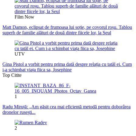
Film Now
Matt Damon, eclipsat de frumoasa lui soție, pe covorul roșu. Tablou
superb de familie alături de două dintre fiicele lor, la Seul
UTV
Gina Pistol a vorbit pentru prima dată despre relația cu tatăl ei. Cum
i-a schimbat viața fiica sa, Josephine
Top Citite
1
Radu Miruță: „Am găsit cea mai eficientă metodă pentru doborârea
dronelor rusești...
2