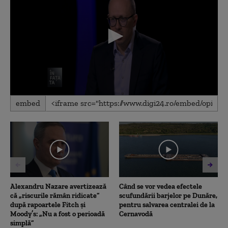
0
embed
seconds
of
5
minutes,
25
seconds
Alexandru Nazare avertizează
Când se vor vedea efectele
că „riscurile rămân ridicate”
scufundării barjelor pe Dunăre,
după rapoartele Fitch și
pentru salvarea centralei de la
Moody’s: „Nu a fost o perioadă
Cernavodă
simplă”