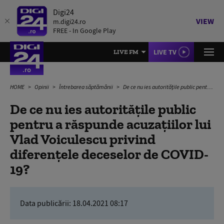
Digi24
VIEW
m.digi24.ro
FREE - In Google Play
LIVE TV
LIVE FM
HOME
Opinii
Întrebarea săptămânii
De ce nu ies autoritățile public pentru a răspunde acuzațiilor lui Vlad Voiculescu privind diferențele deceselor de COVID-19?
De ce nu ies autoritățile public
pentru a răspunde acuzațiilor lui
Vlad Voiculescu privind
diferențele deceselor de COVID-
19?
Data publicării:
18.04.2021 08:17