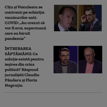
Cîțu și Voiculescu se
contrazic pe achiziția
vaccinurilor anti-
COVID: „Au crezut că
vor fi eroi, supermanii
care au biruit
pandemia”
ÎNTREBAREA
SĂPTĂMÂNII: Ce
soluție există pentru
ieșirea din criza
politică? Răspund
jurnaliștii Claudiu
Pândaru și Florin
Negruțiu
ÎNTREBAREA
SĂPTĂMÂNII: De ce a