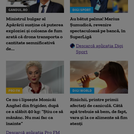
GANDUL.RO
DIGI SPORT
Ministrul bulgar al
Au bătut palma! Marius
Apărării susține că puterea
Șumudică, revenire
exploziei și coloana de fum
spectaculoasă pe bancă, în
arată că drona transporta o
SuperLigă
cantitate semnificativă
Descarcă aplicația Digi
de...
Sport
PRO FM
DIGI WORLD
Ce nu-i lipsește Monicăi
Rinichii, printre primii
Anghel din frigider, după
afectați de caniculă. Câtă
ce a slăbit 40 kg: “Știu ce să
apă trebuie să bem, de fapt,
mănânc. Nu mai fac ca
vara și la ce alimente să fim
înainte”
atenți
Descarcă aplicația Pro FM