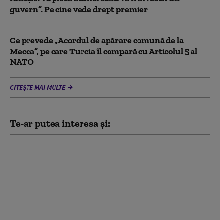
guvern”. Pe cine vede drept premier
Ce prevede „Acordul de apărare comună de la
Mecca”, pe care Turcia îl compară cu Articolul 5 al
NATO
CITEȘTE MAI MULTE
Te-ar putea interesa și:
Dosarul Pfizer iscă un
război pe Facebook
între Vlad Voiculescu și
Alexandru Rogobete:
„trădare de țară” vs.
„țesut de conspirații”