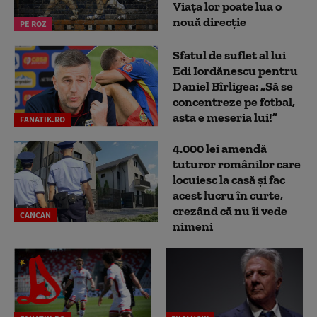
Viața lor poate lua o
nouă direcție
PE ROZ
Sfatul de suflet al lui
Edi Iordănescu pentru
Daniel Bîrligea: „Să se
concentreze pe fotbal,
asta e meseria lui!”
FANATIK.RO
4.000 lei amendă
tuturor românilor care
locuiesc la casă și fac
acest lucru în curte,
crezând că nu îi vede
CANCAN
nimeni