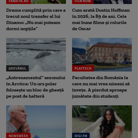
FANATIK.RO
FILM NOW
Drama cumplită prin care a
Cum arată Dustin Hoffman
trecut noul transfer al lui
în 2026, la 89 de ani. Cele
Dinamo: „Nu mai puteam
mai bune filme și rolurile
dormi nopțile”
de Oscar
ADEVĂRUL
PLAYTECH
„Antrenamentul” sezonului
Facultatea din România la
în Arctica: Un urs polar
care nu mai vrea nimeni să
folosește un bloc de gheață
înveţe. A pierdut aproape
pe post de halteră
jumătate din studenţi
NEWSWEEK
DIGI FM