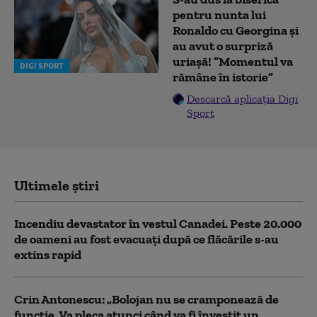
pentru nunta lui
Ronaldo cu Georgina și
au avut o surpriză
uriașă! ”Momentul va
DIGI SPORT
rămâne în istorie”
Descarcă aplicația Digi
Sport
Ultimele știri
Incendiu devastator în vestul Canadei. Peste 20.000
de oameni au fost evacuați după ce flăcările s-au
extins rapid
Crin Antonescu: „Bolojan nu se cramponează de
funcție. Va pleca atunci când va fi învestit un