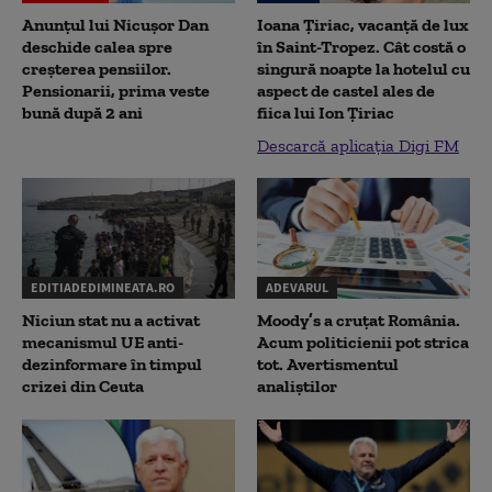
Anunțul lui Nicușor Dan
Ioana Țiriac, vacanță de lux
deschide calea spre
în Saint-Tropez. Cât costă o
creșterea pensiilor.
singură noapte la hotelul cu
Pensionarii, prima veste
aspect de castel ales de
bună după 2 ani
fiica lui Ion Țiriac
Descarcă aplicația Digi FM
EDITIADEDIMINEATA.RO
ADEVARUL
Niciun stat nu a activat
Moody’s a cruțat România.
mecanismul UE anti-
Acum politicienii pot strica
dezinformare în timpul
tot. Avertismentul
crizei din Ceuta
analiștilor