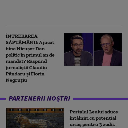
ajuns justiția să
suspende convocarea
Congresului PNL?
ÎNTREBAREA
SĂPTĂMÂNII: A jucat
bine Nicușor Dan
politic în primul an de
mandat? Răspund
jurnaliștii Claudiu
Pândaru și Florin
Negruțiu
PARTENERII NOȘTRI
Portalul Leului aduce
întâlniri cu potențial
uriaș pentru 3 zodii.