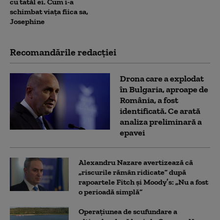
cu tatăl ei. Cum i-a
schimbat viața fiica sa,
Josephine
Recomandările redacţiei
Drona care a explodat
în Bulgaria, aproape de
România, a fost
identificată. Ce arată
analiza preliminară a
epavei
Alexandru Nazare avertizează că
„riscurile rămân ridicate” după
rapoartele Fitch și Moody’s: „Nu a fost
o perioadă simplă”
Operațiunea de scufundare a