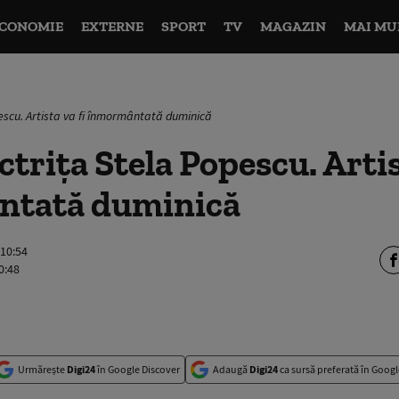
CONOMIE
EXTERNE
SPORT
TV
MAGAZIN
MAI MU
pescu. Artista va fi înmormântată duminică
ctriţa Stela Popescu. Artis
ntată duminică
 10:54
0:48
Urmărește
Digi24
în Google Discover
Adaugă
Digi24
ca sursă preferată în Googl