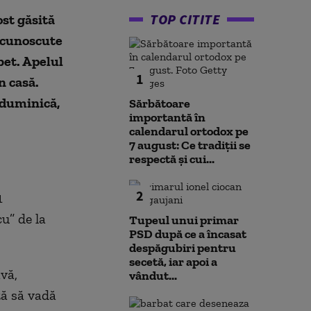
TOP CITITE
ost găsită
i cunoscute
bet. Apelul
1
n casă.
 duminică,
Sărbătoare
importantă în
calendarul ortodox pe
7 august: Ce tradiții se
respectă și cui...
2
1
u” de la
Tupeul unui primar
PSD după ce a încasat
despăgubiri pentru
secetă, iar apoi a
ivă,
vândut...
ză să vadă