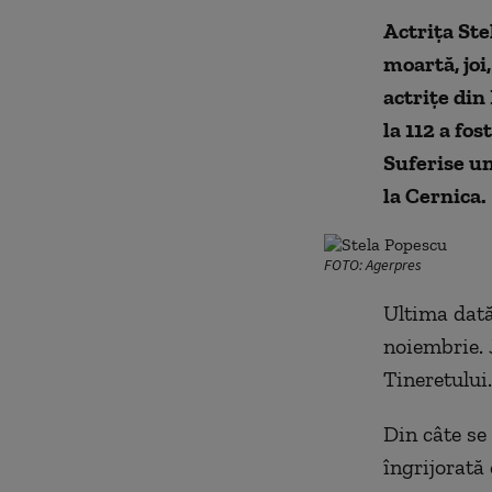
Actriţa Ste
moartă, joi
actrițe din
la 112 a fos
Suferise un
la Cernica.
FOTO: Agerpres
Ultima dată
noiembrie. 
Tineretului
Din câte se 
îngrijorată