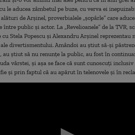
me
cu le aducea zâmbetul pe buze, cu verva ei inepuizabi
 alături de Arșinel, proverbialele „șopârle” care aduc
 între public și actor. La „Revelioanele” de la TVR, sc
cu Stela Popescu și Alexandru Arșinel reprezentau
ale divertismentului. Amândoi au știut să-și păstrez
, au știut să nu renunțe la public, au fost în continua
iuda vârstei, și așa se face că sunt cunoscuți inclusiv
 fie și prin faptul că au apărut în telenovele și în recl