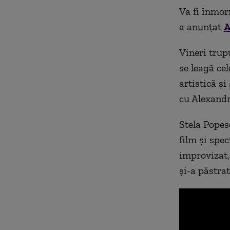
Va fi înmor
a anunțat
A
Vineri trup
se leagă cel
artistică ș
cu Alexandr
Stela Popes
film și spec
improvizat, 
și-a păstra