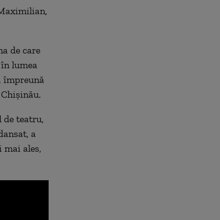
 Maximilian,
na de care
ă în lumea
a, împreună
 Chișinău.
 de teatru,
 dansat, a
i mai ales,