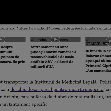
me
, despre
Antrenament cu miză:
10 luni de la e
sumului:
pușcașii marini români au
Rahova: Oamen
ște nota de
testat vehiculele de asalt
așteaptă să int
 taxare, fie prin
amfibiu AAV-7 alături de
Primarul Cipr
militarii SUA
„Am comandat 
st transportat la Institutul de Medicină Legală.
Poliţ
 că a
deschis dosar penal pentru moarte suspectă
, c
r. Artista, care suferea de diabet de mai mulți ani, u
e un tratament specific.