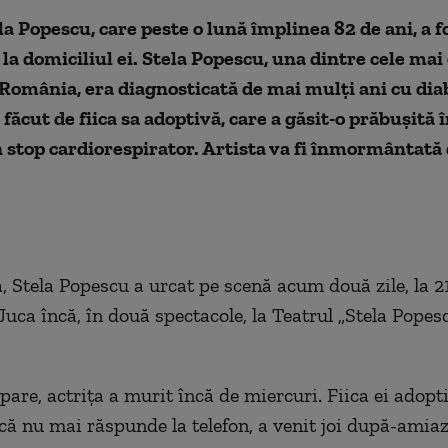
la Popescu, care peste o lună împlinea 82 de ani, a f
, la domiciliul ei. Stela Popescu, una dintre cele ma
 România, era diagnosticată de mai mulți ani cu dia
t făcut de fiica sa adoptivă, care a găsit-o prăbușită î
 stop cardiorespirator. Artista va fi înmormântată
, Stela Popescu a urcat pe scenă acum două zile, la 2
Juca încă, în două spectacole, la Teatrul „Stela Popesc
.
pare, actrița a murit încă de miercuri. Fiica ei adopt
 că nu mai răspunde la telefon, a venit joi după-amia