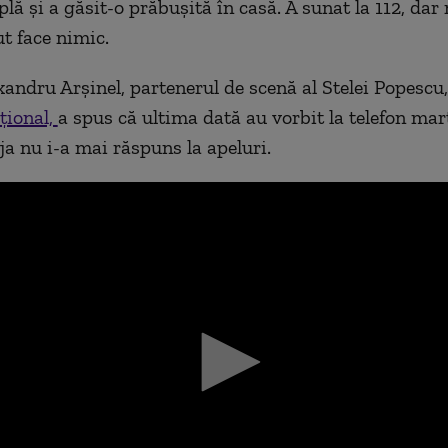
lă și a găsit-o prăbușită în casă. A sunat la 112, dar
t face nimic.
xandru Arșinel, partenerul de scenă al Stelei Popescu
țional,
a spus că ultima dată au vorbit la telefon marț
ja nu i-a mai răspuns la apeluri.