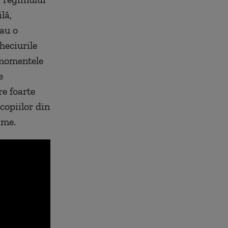
lă,
eau o
heciurile
 momentele
e
re foarte
 copiilor din
ame.