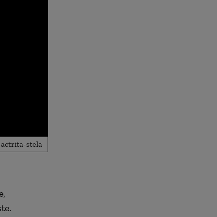
e,
te.