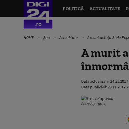
POLITICĂ
ACTUALITATE
E
HOME
Știri
Actualitate
A murit actriţa Stela Po
A murit a
înmormâ
Data actualizării:
24.11.2017
Data publicării:
23.11.2017 2
Foto: Agerpres