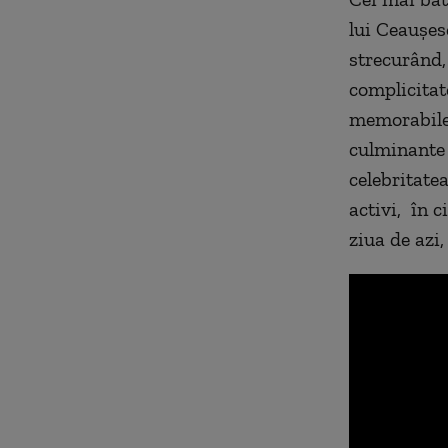
seconds
Volu
90%
lui Ceaușes
strecurând,
complicitate
memorabile 
culminante 
celebritatea
activi, în c
ziua de azi,