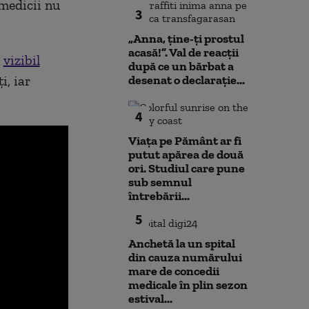
 medicii nu
3
„Anna, ţine-ţi prostul
acasă!”. Val de reacții
,
vizibil
după ce un bărbat a
i, iar
desenat o declarație...
4
Viața pe Pământ ar fi
putut apărea de două
ori. Studiul care pune
sub semnul
întrebării...
5
Anchetă la un spital
din cauza numărului
mare de concedii
medicale în plin sezon
estival...