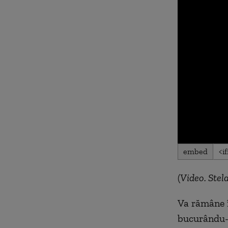
0
embed
seconds
of
0
(
Video. Stel
seconds
Volu
90%
Va rămâne î
bucurându-s