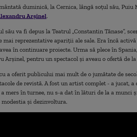
mântată duminică, la Cernica, lângă soțul său, Puiu
lexandru Arșinel
.
ul său va fi depus la Teatrul „Constantin Tănase”, sce
e mai reprezentative apariții ale sale. Era încă activ
i avea în continuare proiecte. Urma să plece în Spani
u Arșinel, pentru un spectacol și aveau o ofertă de la
cu a oferit publicului mai mult de o jumătate de secol
tacole de revistă. A fost un artist complet - a jucat, a
a mers în turnee, nu s-a dat în lături de la a munci ș
t modestia și dezinvoltura.