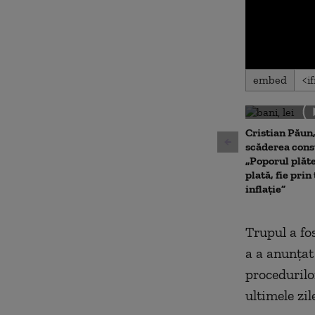
0
embed
seconds
of
0
seconds
Volu
90%
Cristian Păun
scăderea con
„Poporul plăte
plată, fie prin
inflație”
Trupul a fo
a a anunţat
procedurilo
ultimele zil