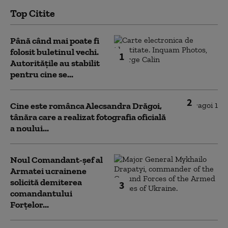
Top Citite
Până când mai poate fi
folosit buletinul vechi.
1
Autoritățile au stabilit
pentru cine se...
2
Cine este românca Alecsandra Drăgoi,
tânăra care a realizat fotografia oficială
a noului...
Noul Comandant-șef al
Armatei ucrainene
solicită demiterea
3
comandantului
Forțelor...