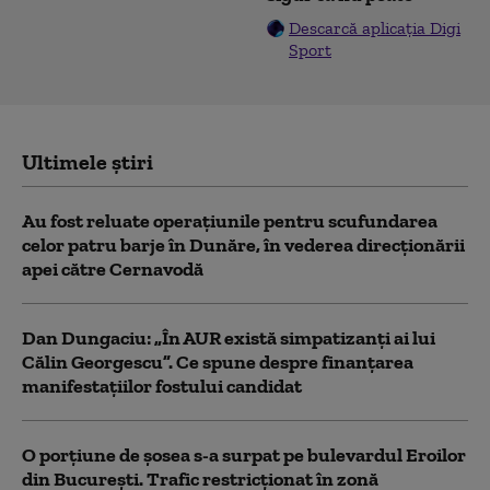
Descarcă aplicația Digi
Sport
Ultimele știri
Au fost reluate operațiunile pentru scufundarea
celor patru barje în Dunăre, în vederea direcționării
apei către Cernavodă
Dan Dungaciu: „În AUR există simpatizanți ai lui
Călin Georgescu”. Ce spune despre finanțarea
manifestațiilor fostului candidat
O porțiune de șosea s-a surpat pe bulevardul Eroilor
din București. Trafic restricționat în zonă