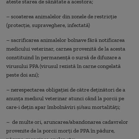
ateste starea de sănătate a acestora;
– scoaterea animalelor din zonele de restricţie
(protecţie, supraveghere, infectată)
– sacrificarea animalelor bolnave fără notificarea
medicului veterinar, carnea provenită de la acesta
constituind în permanenţă o sursă de difuzare a
virusului PPA (virusul rezistă în carne congelată
peste doi ani);
– nerespectarea obligației de către deţinători de a
anunţa medicul veterinar atunci când la porcii pe
care-i deţin apar îmbolnăviri şi/sau mortalităţi;
– de multe ori, aruncarea/abandonarea cadavrelor
provenite de la porcii morţi de PPA în pădure,