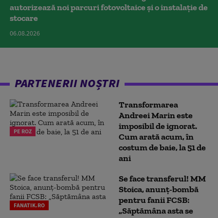
autorizează noi parcuri fotovoltaice și o instalație de
stocare
06.08.2026
PARTENERII NOȘTRI
Transformarea
Andreei Marin este
imposibil de ignorat.
PE ROZ
Cum arată acum, în
costum de baie, la 51 de
ani
Se face transferul! MM
Stoica, anunț-bombă
pentru fanii FCSB:
FANATIK.RO
„Săptămâna asta se