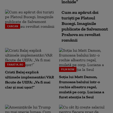
închide”
Cum au apărut doi
turiști pe Platoul
Bucegi. Imaginile
CANCAN
publicate de Salvamont
Prahova au revoltat
românii
FANATIK.RO
FILM NOW
Cristi Balaj explică
Soția lui Matt Damon,
ultimele implementări VAR
frumoasa balului într-o
făcute de UEFA: „Va fi mai
rochie albastru regal,
clar și mai ușor!”
mulată pe corp. Luciana a
furat atenția la Seul