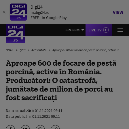
Digi24
VIEW
m.digi24.ro
FREE - In Google Play
LIVE TV
LIVE FM
HOME
Știri
Actualitate
Aproape 600 de focare de pestă porcină, active în România. Producători: O catastrofă, jumătate de milion de porci au fost sacrificați
Aproape 600 de focare de pestă
porcină, active în România.
Producători: O catastrofă,
jumătate de milion de porci au
fost sacrificați
Data actualizării:
01.11.2021 09:11
Data publicării:
01.11.2021 09:11