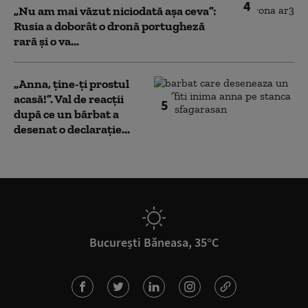
4
„Nu am mai văzut niciodată așa ceva”:
Rusia a doborât o dronă portugheză
rară și o va...
„Anna, ţine-ţi prostul
acasă!”. Val de reacții
5
după ce un bărbat a
desenat o declarație...
București Băneasa, 35°C