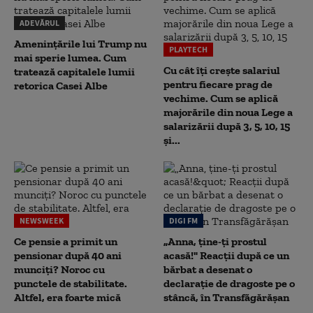
ADEVĂRUL
Amenințările lui Trump nu
PLAYTECH
mai sperie lumea. Cum
Cu cât îți crește salariul
tratează capitalele lumii
pentru fiecare prag de
retorica Casei Albe
vechime. Cum se aplică
majorările din noua Lege a
salarizării după 3, 5, 10, 15
și...
NEWSWEEK
DIGI FM
Ce pensie a primit un
„Anna, ţine-ţi prostul
pensionar după 40 ani
acasă!" Reacţii după ce un
munciți? Noroc cu
bărbat a desenat o
punctele de stabilitate.
declaraţie de dragoste pe o
Altfel, era foarte mică
stâncă, în Transfăgărăşan