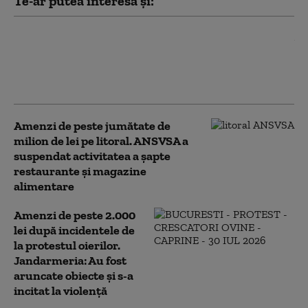
Te-ar putea interesa și:
Anchetă ANSVSA: Risc epidemiologic major,
după transportul ilegal a 92 de miei. Până la
sosirea inspectorilor, 41 dintre ei au
dispărut
Amenzi de peste jumătate de
milion de lei pe litoral. ANSVSA a
suspendat activitatea a șapte
restaurante și magazine
alimentare
Amenzi de peste 2.000
lei după incidentele de
la protestul oierilor.
Jandarmeria: Au fost
aruncate obiecte și s-a
incitat la violență