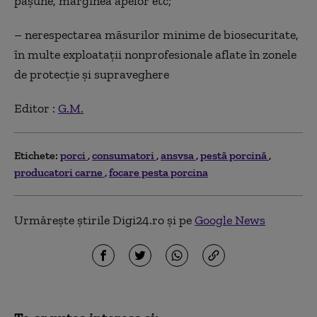
păşune, marginea apelor etc;
– nerespectarea măsurilor minime de biosecuritate,
în multe exploataţii nonprofesionale aflate în zonele
de protecţie şi supraveghere
Editor :
G.M.
Etichete:
porci
consumatori
ansvsa
pestă porcină
producatori carne
focare pesta porcina
Urmărește știrile Digi24.ro și pe
Google News