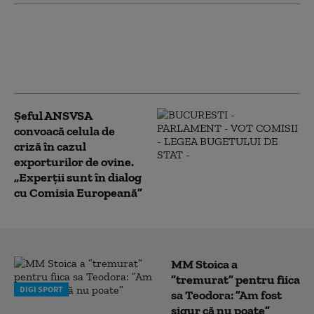
După protestul oierilor,
Guvernul promite o
decizie rapidă privind
conducerea ANSVSA
Șeful ANSVSA
convoacă celula de
criză în cazul
exporturilor de ovine.
„Experții sunt în dialog
cu Comisia Europeană”
MM Stoica a
”tremurat” pentru fiica
DIGI SPORT
sa Teodora: ”Am fost
sigur că nu poate”