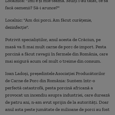
Localnică: "Îmi e și mie teamă. Mulți i-au tăiat, ce să
facă oamenii? Să-i arunce?"
Localnic: "Am doi porci. Am făcut curățenie,
dezinfecție".
Potrivit specialiștilor, anul acesta de Crăciun, pe
masă va fi mai mult carne de porc de import. Pesta
porcină a făcut ravagii în fermele din România, care
mai asigură acum cel mult o treime din consum.
Ioan Ladoși, preşedintele Asociaţiei Producătorilor
de Carne de Porc din România: Suntem într-o
perfectă catastrofă, pesta porcină africană a
provocat un incendiu asupra industriei, care durează
de patru ani, n-am avut sprijin de la autorități. Doar
anul asta peste jumătate de milioane de porci au fost