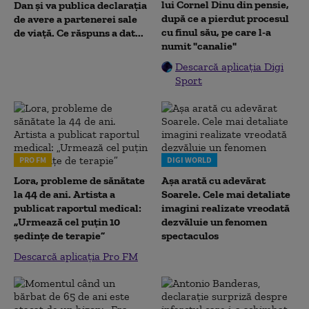
lui Cornel Dinu din pensie,
Dan și va publica declarația
după ce a pierdut procesul
de avere a partenerei sale
cu finul său, pe care l-a
de viață. Ce răspuns a dat...
numit "canalie"
Descarcă aplicația Digi
Sport
PRO FM
DIGI WORLD
Lora, probleme de sănătate
Așa arată cu adevărat
la 44 de ani. Artista a
Soarele. Cele mai detaliate
publicat raportul medical:
imagini realizate vreodată
„Urmează cel puțin 10
dezvăluie un fenomen
ședințe de terapie”
spectaculos
Descarcă aplicația Pro FM