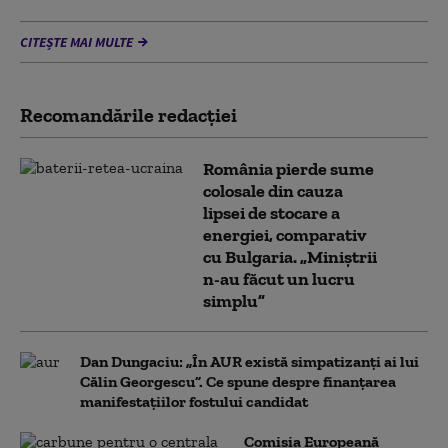
CITEȘTE MAI MULTE
Recomandările redacţiei
România pierde sume
colosale din cauza
lipsei de stocare a
energiei, comparativ
cu Bulgaria. „Miniștrii
n-au făcut un lucru
simplu”
Dan Dungaciu: „În AUR există simpatizanți ai lui
Călin Georgescu”. Ce spune despre finanțarea
manifestațiilor fostului candidat
Comisia Europeană