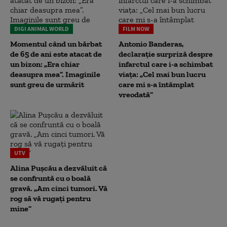
DIGI ANIMAL WORLD
FILM NOW
Momentul când un bărbat
Antonio Banderas,
de 65 de ani este atacat de
declarație surpriză despre
un bizon: „Era chiar
infarctul care i-a schimbat
deasupra mea”. Imaginile
viața: „Cel mai bun lucru
sunt greu de urmărit
care mi s-a întâmplat
vreodată”
UTV
Alina Pușcău a dezvăluit că
se confruntă cu o boală
gravă. „Am cinci tumori. Vă
rog să vă rugați pentru
mine”