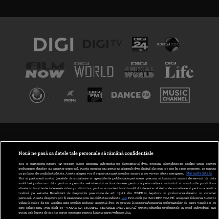
TERMENI ȘI CONDIȚII
POLITICA DE CONFIDENȚIALITATE
Nouă ne pasă ca datele tale personale să rămână confidențiale
Noi și partenerii noștri
30
stocăm și/sau accesăm informații pe dispozitivul dvs., precum identificatorii cookie unici pentru
prelucrarea datelor cu caracter personal. Puteți accepta sau gestiona alegerile dvs. făcând clic mai jos sau în orice moment, pe pagina
ABONARE DIGI TV
cu politica de confidențialitate. Aceste alegeri vor fi raportate partenerilor noștri și nu vă vor afecta navigarea.
Mai multe detalii
Noi si partenerii nostri (retelele de socializare si agentiile de publicitate partenere, precum si furnizorii nostri de servicii de date
analitice) prelucram date pentru a permite website-ului sa functioneze, pentru a personaliza continutul si anunturile publicitare
GESTIONAȚI PREFERINȚELE
afisate in functie de interesele si/sau profilul dvs., pentru a va oferi functionalitati aferente retelelor de socializare si pentru a analiza
traficul pe website. Beneficiati de drepturile prevazute de art. 15-22 din GDPR in legatura cu prelucrarea datelor cu caracter
personal. Aceste drepturi pot fi exercitate prin modalitatea indicata
aici
. Prin click pe “ACCEPT TOATE”, acceptati folosirea tuturor
CODUL DIGI24
Tehnologiilor de tip Cookie, care implica inclusiv acceptul dvs. cu privire la stocarea/accesarea informatiilor de catre Vendor-ii cu
care colaboram. Prin click pe “VREAU SA MODIFIC SETARILE INDIVIDUAL” puteti schimba preferintele in mod individual, mai
putin cele legate de cookie strict necesare pentru functionarea website-ului.
CAMERE WEB