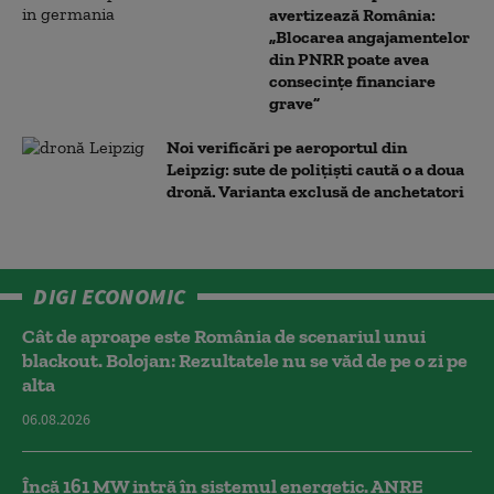
avertizează România:
„Blocarea angajamentelor
din PNRR poate avea
consecințe financiare
grave”
Noi verificări pe aeroportul din
Leipzig: sute de polițiști caută o a doua
dronă. Varianta exclusă de anchetatori
DIGI ECONOMIC
Cât de aproape este România de scenariul unui
blackout. Bolojan: Rezultatele nu se văd de pe o zi pe
alta
06.08.2026
Încă 161 MW intră în sistemul energetic. ANRE