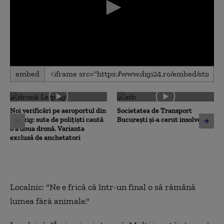
0
embed
seconds
of
0
seconds
Noi verificări pe aeroportul din
Societatea de Transport
Leipzig: sute de polițiști caută
București și-a cerut insolvența
o a doua dronă. Varianta
exclusă de anchetatori
Localnic: "Ne e frică că într-un final o să rămână
lumea fără animale."