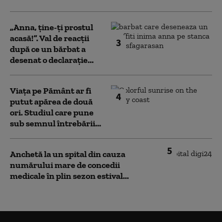
„Anna, ţine-ţi prostul
acasă!”. Val de reacții
3
după ce un bărbat a
desenat o declarație...
Viața pe Pământ ar fi
4
putut apărea de două
ori. Studiul care pune
sub semnul întrebării...
5
Anchetă la un spital din cauza
numărului mare de concedii
medicale în plin sezon estival...