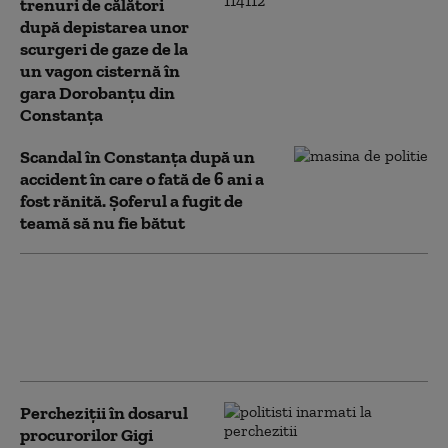
trenuri de călători
după depistarea unor
scurgeri de gaze de la
un vagon cisternă în
gara Dorobanţu din
Constanța
Scandal în Constanța după un
accident în care o fată de 6 ani a
fost rănită. Şoferul a fugit de
teamă să nu fie bătut
Preşedintele CJ Constanţa, Florin
Mitroi, audiat ca martor, de către
procurori, după percheziții la
sediul unei firme unde e acționar
Percheziții în dosarul
procurorilor Gigi