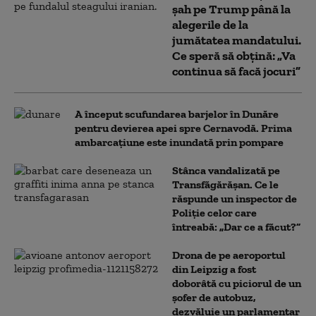
șah pe Trump până la
alegerile de la
jumătatea mandatului.
Ce speră să obțină: „Va
continua să facă jocuri”
A început scufundarea barjelor în Dunăre
pentru devierea apei spre Cernavodă. Prima
ambarcațiune este inundată prin pompare
Stânca vandalizată pe
Transfăgărășan. Ce le
răspunde un inspector de
Poliție celor care
întreabă: „Dar ce a făcut?”
Drona de pe aeroportul
din Leipzig a fost
doborâtă cu piciorul de un
şofer de autobuz,
dezvăluie un parlamentar