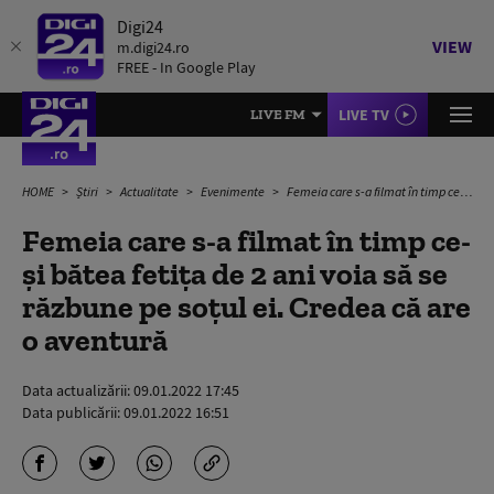
Digi24
VIEW
m.digi24.ro
FREE - In Google Play
LIVE TV
LIVE FM
HOME
Știri
Actualitate
Evenimente
Femeia care s-a filmat în timp ce-și bătea fetița de 2 ani voia să se răzbune pe soțul ei. Credea că are o aventură
Femeia care s-a filmat în timp ce-
și bătea fetița de 2 ani voia să se
răzbune pe soțul ei. Credea că are
o aventură
Data actualizării:
09.01.2022 17:45
Data publicării:
09.01.2022 16:51