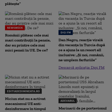
plătește”
NEWSWEEK
DIGI FM
Românii plătesc cele mai
Dan Negru, reacție virală
mari contribuții la pensie,
din vacanța în Turcia după
dar au printre cele mai
ce a ajuns la un resort all
mici pensii în UE. De ce?
inclusive: „Și noi, românii,
ne umplem farfuriile”
Descarcă aplicația Digi FM
EDITIADEDIMINEATA.RO
Niciun stat nu a activat
ADEVARUL
mecanismul UE anti-
Marinarii de pe portavionul
dezinformare în timpul