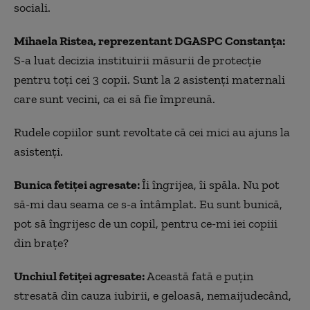
sociali.
Mihaela Ristea, reprezentant DGASPC Constanța:
S-a luat decizia instituirii măsurii de protecție
pentru
to
ț
i cei 3 copii.
S
unt la 2 asisten
ț
i
maternali
care sunt vecini, ca ei s
ă
fie
î
mpreun
ă.
Rudele copiilor sunt revoltate că cei mici au ajuns la
asistenți.
Bunica fetiței
agresate:
Îi îngrijea, îi spăla. Nu pot
să-mi dau seama ce s-a întâmplat. Eu sunt bunică,
pot să îngrijesc de un copil, pentru ce-mi iei copiii
din brațe?
U
nchiul fetiței agresate:
A
c
eastă
fa
tă
e puțin
stresată din cauza
iubirii
, e geloasă,
nemaijudecând,