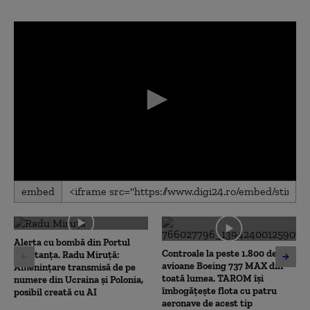
0
embed
seconds
of
0
seconds
Alerta cu bombă din Portul
Controale la peste 1.800 de
Constanța. Radu Miruță:
avioane Boeing 737 MAX din
Amenințare transmisă de pe
toată lumea. TAROM își
numere din Ucraina și Polonia,
îmbogățește flota cu patru
posibil creată cu AI
aeronave de acest tip