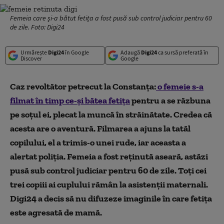
Femeia care și-a bătut fetița a fost pusă sub control judiciar pentru 60
de zile. Foto: Digi24
Urmărește
Digi24
în Google
Adaugă
Digi24
ca sursă preferată în
Discover
Google
Caz revoltător petrecut la Constanța:
o femeie s-a
filmat în timp ce-și bătea fetița
pentru a se răzbuna
pe soțul ei, plecat la muncă în străinătate. Credea că
acesta are o aventură. Filmarea a ajuns la tatăl
copilului, el a trimis-o unei rude, iar aceasta a
alertat poliția. Femeia a fost reținută aseară, astăzi
pusă sub control judiciar pentru 60 de zile. Toți cei
trei copiii ai cuplului rămân la asistenții maternali.
Digi24 a decis să nu difuzeze imaginile în care fetița
este agresată de mamă.