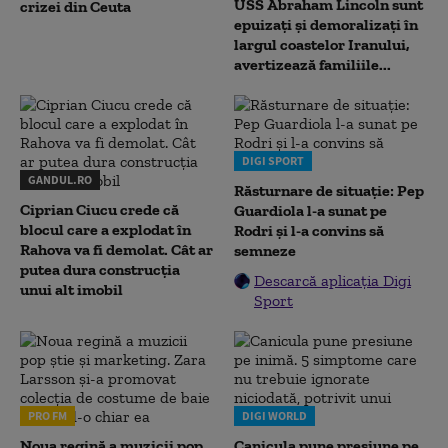
USS Abraham Lincoln sunt
crizei din Ceuta
epuizați și demoralizați în
largul coastelor Iranului,
avertizează familiile...
DIGI SPORT
GANDUL.RO
Răsturnare de situație: Pep
Ciprian Ciucu crede că
Guardiola l-a sunat pe
blocul care a explodat în
Rodri și l-a convins să
Rahova va fi demolat. Cât ar
semneze
putea dura construcția
Descarcă aplicația Digi
unui alt imobil
Sport
PRO FM
DIGI WORLD
Noua regină a muzicii pop
Canicula pune presiune pe