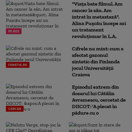
"Viața bate filmul. Am
cancer la sân. Am
intrat în metastază".
Alina Pușcău începe azi
un tratament
PE ROZ
revoluționar în L.A.
Cifrele nu mint: cum a
afectat gazonul
sintetic din Finlanda
FANATIK.RO
jocul Universității
Craiova
Episodul extrem din
dosarul lui Cătălin
Avramescu, cercetat de
DIICOT: 'A plecat în
CANCAN
pădure cu o