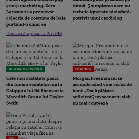
știe și marketing. Zara
inimă. 5 simptome care nu
Larsson și-a promovat
trebuie ignorate niciodată,
colecția de costume de baie
potrivit unui cardiolog
purtând-o chiar ea
Descarcă aplicația Pro FM
DIGI ANIMAL WORLD
FILM NOW
Cele mai răsfățate pisici
Morgan Freeman nu se
din lumea vedetelor: de la
ascunde când vine vorba de
Calippo a lui Ed Sheeran la
bani: „Dacă plătesc
Meredith Grey a lui Taylor
suficient”, un scenariu slab
Swift
nu mai contează
UTV