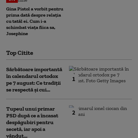
Gina Pistol a vorbit pentru
prima dată despre relația
cu tatăl ei. Cum i-a
schimbat viața fiica sa,
Josephine
Top Citite
Sărbătoare importantă
în calendarul ortodox
1
pe 7 august: Ce tradiții
se respectă și cui...
Tupeul unui primar
2
PSD după ce a încasat
despăgubiri pentru
secetă, iar apoi a
vândut...