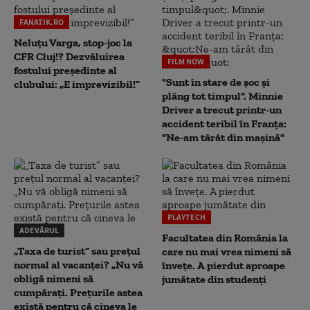
FANATIK.RO
Neluțu Varga, stop-joc la
CFR Cluj!? Dezvăluirea
FILM NOW
fostului președinte al
"Sunt în stare de șoc și
clubului: „E imprevizibil!”
plâng tot timpul". Minnie
Driver a trecut printr-un
accident teribil în Franța:
"Ne-am târât din mașină"
PLAYTECH
ADEVĂRUL
Facultatea din România la
„Taxa de turist” sau prețul
care nu mai vrea nimeni să
normal al vacanței? „Nu vă
înveţe. A pierdut aproape
obligă nimeni să
jumătate din studenţi
cumpărați. Prețurile astea
există pentru că cineva le