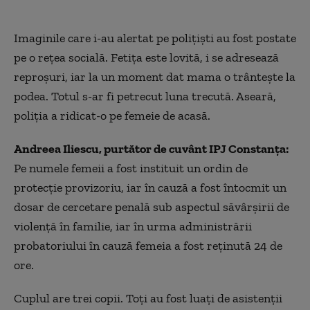
Imaginile care i-au alertat pe polițiști au fost postate
pe o rețea socială. Fetița este lovită, i se adresează
reproșuri, iar la un moment dat mama o trântește la
podea. Totul s-ar fi petrecut luna trecută. Aseară,
poliția a ridicat-o pe femeie de acasă.
Andreea Iliescu, purtător de cuvânt IPJ Constanța:
Pe numele femeii a fost instituit un ordin de
protecție provizoriu, iar în cauză a fost întocmit un
dosar de cercetare penală sub aspectul săvârșirii de
violență în familie, iar în urma administrării
probatoriului în cauză femeia a fost reținută 24 de
ore.
Cuplul are trei copii. Toți au fost luați de asistenții