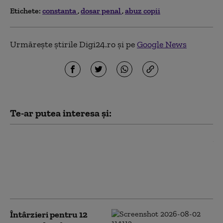
Etichete:
constanta
dosar penal
abuz copii
Urmărește știrile Digi24.ro și pe
Google News
Te-ar putea interesa și:
Un ghid montan, inculpat
pentru ucidere din culpă după
accidentul produs în Bucegi, în
care un alpinist a murit şi trei
au fost răniți
Întârzieri pentru 12