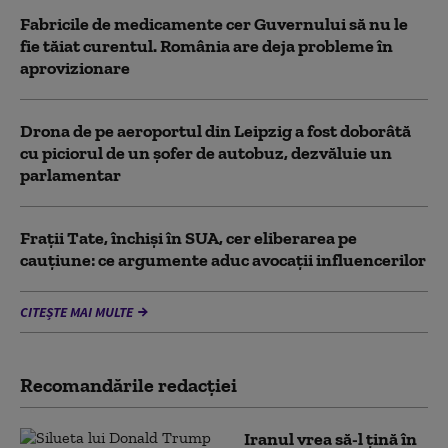
Fabricile de medicamente cer Guvernului să nu le
fie tăiat curentul. România are deja probleme în
aprovizionare
Drona de pe aeroportul din Leipzig a fost doborâtă
cu piciorul de un şofer de autobuz, dezvăluie un
parlamentar
Frații Tate, închiși în SUA, cer eliberarea pe
cauțiune: ce argumente aduc avocații influencerilor
CITEȘTE MAI MULTE
Recomandările redacţiei
Iranul vrea să-l țină în