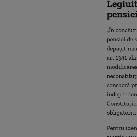
Legiuit
pensiei
„În concluz
pensiei de s
depăşit marj
art.1341 ali
modificarea
neconstituţi
consacră pri
independenţa
Constituţion
obligatoriu 
Pentru iden