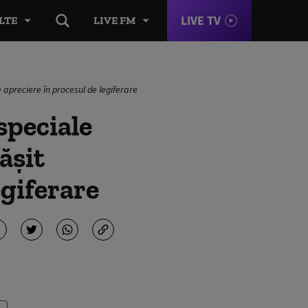
LIVE TV
LTE
LIVE FM
 apreciere în procesul de legiferare
speciale
ăşit
egiferare