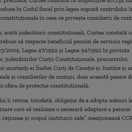
 precitată, Curtea constată că dispoziţiile art.134 ind
ntroduse în Codul fiscal prin legea supusă controlului 
 constituţionale în ceea ce priveşte consilierii de cont
, arată judecătorii constituţionali, Curtea constată c
 trebuie să respecte beneficiul pensiei de serviciu re
3/2004, Legea 47/1992 şi Legea 94/1992 în privinţa
r, judecătorilor Curţii Constituţionale, procurorilor,
r-asistenţi ai Înaltei Curţi de Casaţie şi Justiţie şi a
ale şi consilierilor de conturi, doar această pensie d
n sfera de protecţie constituţională.
ui îi revine, totodată, obligaţia de a adopta măsuri l
oare care să realizeze o necesară adaptare a pensiei 
 raţiunea şi scopul instituirii sale”, menţionează CCR