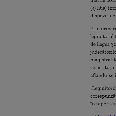
martie 2012,
(3) lit.a) i
dispoziţiile
Prin urmare
legiuitorul
de Legea 30
judecătorilo
magistraţilo
Constituţion
aflându-se î
„Legiuitorul
corespunzăt
în raport cu