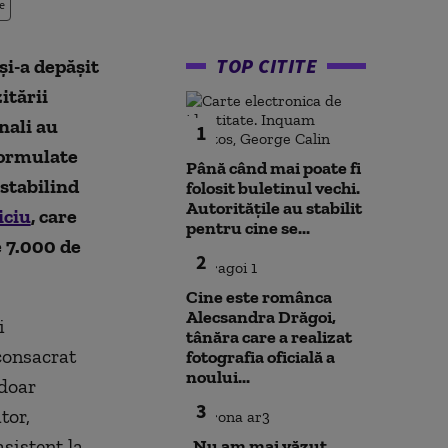
e
TOP CITITE
şi-a depăşit
itării
nali au
1
 formulate
Până când mai poate fi
 stabilind
folosit buletinul vechi.
Autoritățile au stabilit
iciu
, care
pentru cine se...
 7.000 de
2
Cine este românca
Alecsandra Drăgoi,
i
tânăra care a realizat
consacrat
fotografia oficială a
noului...
 doar
3
tor,
sistent la
„Nu am mai văzut