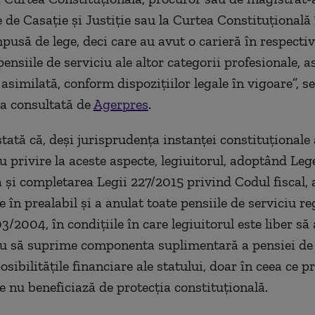
e de Casaţie şi Justiţie sau la Curtea Constituţională
usă de lege, deci care au avut o carieră în respective
nsiile de serviciu ale altor categorii profesionale, a
asimilată, conform dispoziţiilor legale în vigoare”, s
a consultată de
Agerpres
.
tată că, deşi jurisprudenţa instanţei constituţionale 
u privire la aceste aspecte, legiuitorul, adoptând Le
 şi completarea Legii 227/2015 privind Codul fiscal, 
e în prealabil şi a anulat toate pensiile de serviciu r
/2004, în condiţiile în care legiuitorul este liber să 
u să suprime componenta suplimentară a pensiei de s
osibilităţile financiare ale statului, doar în ceea ce p
e nu beneficiază de protecţia constituţională.