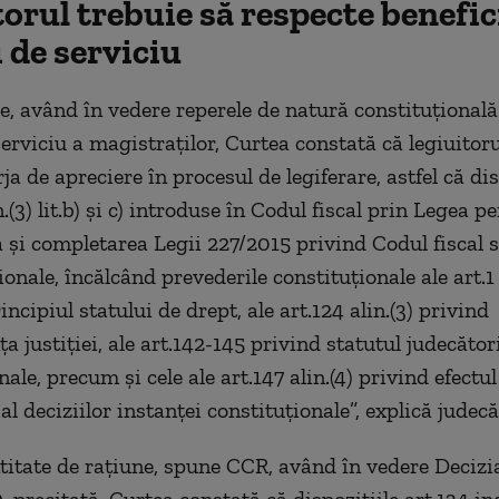
orul trebuie să respecte benefic
 de serviciu
ie, având în vedere reperele de natură constituţional
erviciu a magistraţilor, Curtea constată că legiuitoru
a de apreciere în procesul de legiferare, astfel că dis
n.(3) lit.b) şi c) introduse în Codul fiscal prin Legea p
 şi completarea Legii 227/2015 privind Codul fiscal 
onale, încălcând prevederile constituţionale ale art.1 
ncipiul statului de drept, ale art.124 alin.(3) privind
 justiţiei, ale art.142-145 privind statutul judecători
ale, precum şi cele ale art.147 alin.(4) privind efectu
al deciziilor instanţei constituţionale”, explică judecă
titate de raţiune, spune CCR, având în vedere Decizi