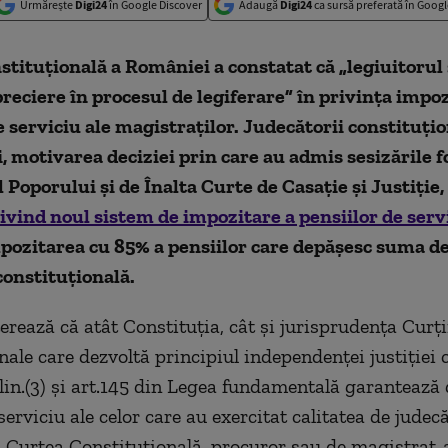
Urmărește
Digi24
în Google Discover
Adaugă
Digi24
ca sursă preferată în Googl
tituţională a României a constatat că „legiuitorul 
reciere în procesul de legiferare” în privința impoz
e serviciu ale magistraţilor. Judecătorii constituţio
oi, motivarea deciziei prin care au admis sesizările
 Poporului şi de Înalta Curte de Casaţie şi Justiţie,
ivind noul sistem de impozitare a pensiilor de serv
pozitarea cu 85% a pensiilor care depăşesc suma de
econstituţională.
erează că atât Constituţia, cât şi jurisprudenţa Curţi
nale care dezvoltă principiul independenţei justiţiei 
alin.(3) şi art.145 din Legea fundamentală garantează
serviciu ale celor care au exercitat calitatea de judecă
a Curtea Constituţională, procuror sau de magistrat-a