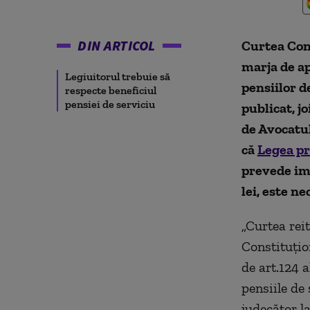
DIN ARTICOL
Curtea Cons
marja de ap
Legiuitorul trebuie să
pensiilor d
respecte beneficiul
pensiei de serviciu
publicat, j
de Avocatul
că
Legea pr
prevede im
lei, este n
„Curtea reit
Constituţio
de art.124 
pensiile de 
judecător l