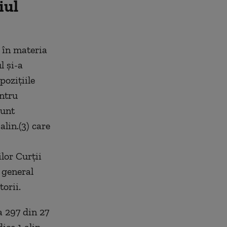
iul
ă în materia
l şi-a
poziţiile
entru
sunt
alin.(3) care
lor Curţii
l general
torii.
a 297 din 27