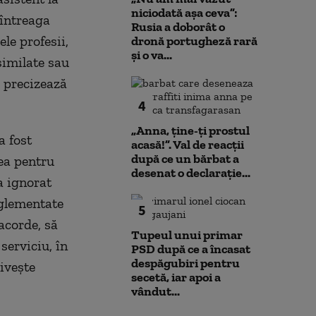
niciodată așa ceva”:
 întreaga
Rusia a doborât o
le profesii,
dronă portugheză rară
și o va...
similate sau
e precizează
4
„Anna, ţine-ţi prostul
a fost
acasă!”. Val de reacții
după ce un bărbat a
gea pentru
desenat o declarație...
a ignorat
eglementate
5
acorde, să
Tupeul unui primar
erviciu, în
PSD după ce a încasat
despăgubiri pentru
riveşte
secetă, iar apoi a
vândut...