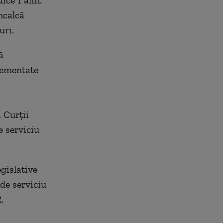
ice 1 alin.
încalcă
uri.
ă
glementate
i Curţii
e serviciu
egislative
de serviciu
.