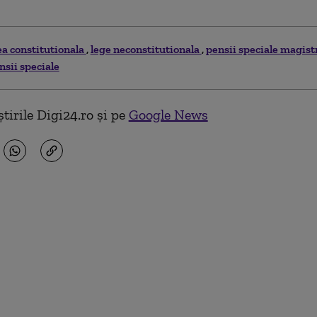
ea constitutionala
lege neconstitutionala
pensii speciale magist
sii speciale
tirile Digi24.ro și pe
Google News