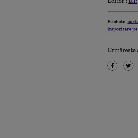
Editor :
B.P.
Etichete:
curt
impozitare pen
Urmărește ș