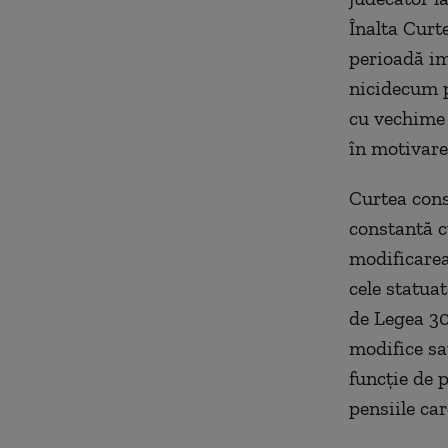
Înalta Curt
perioadă imp
nicidecum pe
cu vechime 
în motivare
Curtea cons
constantă c
modificarea
cele statuat
de Legea 303
modifice sa
funcţie de p
pensiile car