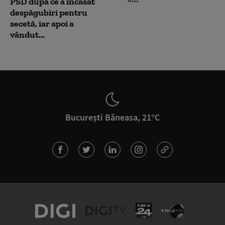
PSD după ce a încasat
despăgubiri pentru
secetă, iar apoi a
vândut...
București Băneasa, 21°C