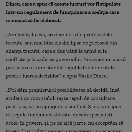
Dîncu, care a spus că aceste lucruri vor fi stipulate
într-un regulament de funcționare a coaliție care
urmează să fie elaborat.
„Am învățat ceva, credem noi, din protocoalele
trecute, sau mai bine zis din lipsa de protocol din
alianța trecută, care a dus până la urmă și la
conflicte și la căderea guvernului. Noi avem un acord
politic în care am stabilit regulile fundamentale
pentru luarea deciziilor”, a spus Vasile Dîncu.
„Noi dăm premierului posibilitatea să decidă, însă
evident că vom stabili niște reguli de consultare,
pentru ca să nu ajungem la conflict. Și noi am spus
că regula fundamentală este: ducem specialiști
acolo, în guvern, și, pe de altă parte, nu acceptăm să
ținem doar politic oameni care greșesc și care nu-și