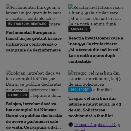
EDITIADEDIMINEATA.RO
ADEVARUL
Parlamentul European a
Reacția învățătoarei care a
lansat un joc gratuit în care
luat 4,90 la titularizare:
utilizatorii controlează o
„M-a trecut din iad în rai”.
campanie de dezinformare
La ce notă a ajuns după
contestație
DIGI SPORT
GANDUL.RO
Tragic: cel mai bun din
Bolojan, întrebat dacă va
istorie a murit subit, la 43
lua exemplul lui Nicușor
de ani. Solicitarea
Dan și va publica declarația
neobișnuită a familiei
de avere a partenerei sale
Descarcă aplicația Digi
de viață. Ce răspuns a dat...
Sport