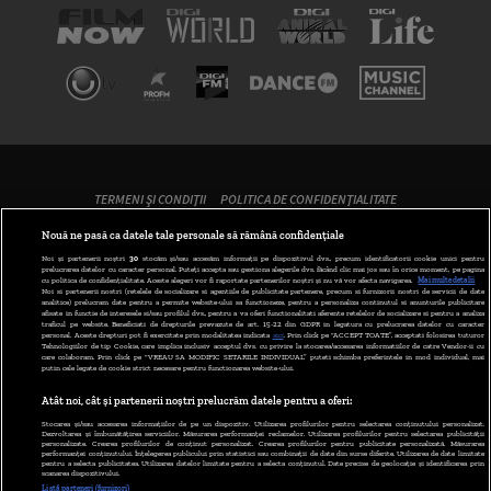
TERMENI ȘI CONDIȚII
POLITICA DE CONFIDENȚIALITATE
Nouă ne pasă ca datele tale personale să rămână confidențiale
ABONARE DIGI TV
Noi și partenerii noștri
30
stocăm și/sau accesăm informații pe dispozitivul dvs., precum identificatorii cookie unici pentru
prelucrarea datelor cu caracter personal. Puteți accepta sau gestiona alegerile dvs. făcând clic mai jos sau în orice moment, pe pagina
cu politica de confidențialitate. Aceste alegeri vor fi raportate partenerilor noștri și nu vă vor afecta navigarea.
Mai multe detalii
GESTIONAȚI PREFERINȚELE
Noi si partenerii nostri (retelele de socializare si agentiile de publicitate partenere, precum si furnizorii nostri de servicii de date
analitice) prelucram date pentru a permite website-ului sa functioneze, pentru a personaliza continutul si anunturile publicitare
afisate in functie de interesele si/sau profilul dvs., pentru a va oferi functionalitati aferente retelelor de socializare si pentru a analiza
CODUL DIGI24
traficul pe website. Beneficiati de drepturile prevazute de art. 15-22 din GDPR in legatura cu prelucrarea datelor cu caracter
personal. Aceste drepturi pot fi exercitate prin modalitatea indicata
aici
. Prin click pe “ACCEPT TOATE”, acceptati folosirea tuturor
Tehnologiilor de tip Cookie, care implica inclusiv acceptul dvs. cu privire la stocarea/accesarea informatiilor de catre Vendor-ii cu
CAMERE WEB
care colaboram. Prin click pe “VREAU SA MODIFIC SETARILE INDIVIDUAL” puteti schimba preferintele in mod individual, mai
putin cele legate de cookie strict necesare pentru functionarea website-ului.
CONTACT/INFO
Atât noi, cât și partenerii noștri prelucrăm datele pentru a oferi:
Stocarea și/sau accesarea informațiilor de pe un dispozitiv. Utilizarea profilurilor pentru selectarea conținutului personalizat.
Dezvoltarea și îmbunătățirea serviciilor. Măsurarea performanței reclamelor. Utilizarea profilurilor pentru selectarea publicității
personalizate. Crearea profilurilor de conținut personalizat. Crearea profilurilor pentru publicitate personalizată. Măsurarea
VERSIUNE DESKTOP
performanței conținutului. Înțelegerea publicului prin statistici sau combinații de date din surse diferite. Utilizarea de date limitate
pentru a selecta publicitatea. Utilizarea datelor limitate pentru a selecta conținutul. Date precise de geolocație și identificarea prin
scanarea dispozitivului.
Listă parteneri (furnizori)