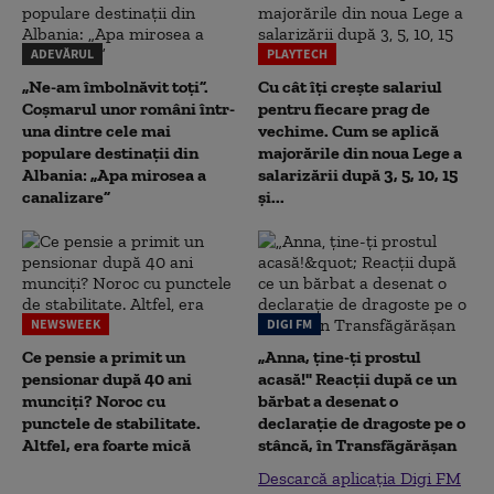
ADEVĂRUL
PLAYTECH
„Ne-am îmbolnăvit toți”.
Cu cât îți crește salariul
Coșmarul unor români într-
pentru fiecare prag de
una dintre cele mai
vechime. Cum se aplică
populare destinații din
majorările din noua Lege a
Albania: „Apa mirosea a
salarizării după 3, 5, 10, 15
canalizare”
și...
NEWSWEEK
DIGI FM
Ce pensie a primit un
„Anna, ţine-ţi prostul
pensionar după 40 ani
acasă!" Reacţii după ce un
munciți? Noroc cu
bărbat a desenat o
punctele de stabilitate.
declaraţie de dragoste pe o
Altfel, era foarte mică
stâncă, în Transfăgărăşan
Descarcă aplicația Digi FM