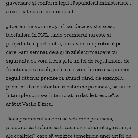
guvernare și conform legii răspunderii ministeriale”,
a explicat social-democratul.
„Sperăm că vom reuși, chiar dacă există acest
bicefalism în PNL, unde premierul nu este și
președintele partidului, dar avem un protocol pe
care l-am semnat deja și în zilele următoare cu
siguranță că vom lucra și la un fel de regulament de
funcționare a coaliției în care vom încerca să punem
reguli cât mai precise ca atunci când, de exemplu,
premierul are intenția să schimbe pe cineva, să nu se
întâmple cum s-a întâmplat în dățile trecute”, a
arătat Vasile Dîncu.
Dacă premierul va dori să schimbe pe cineva,
propunerea trebuie să treacă prin anumite „instanțe
ale coaliției”, care să verifice temeinicia unei astfel de