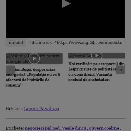
0
embed
seconds
of
0
seconds
Noi verificări pe aeroportul din
Leipzig: sute de polițiști caută
Cristian Bușoi, despre criza
o a doua dronă. Varianta
energetică: „Populația nu va fi
exclusă de anchetatori
afectată de limitările de
consum”
Editor :
Luana Pavaluca
Etichete:
negocieri pnl psd
vasile dincu
guvern coalitie