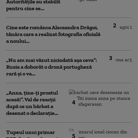
Autoritățile au stabilit
pentru cine se...
2
Cine este românca Alecsandra Drăgoi,
tânăra care a realizat fotografia oficială
a noului...
3
„Nu am mai văzut niciodată așa ceva”:
Rusia a doborât o dronă portugheză
rară și o va...
„Anna, ţine-ţi prostul
acasă!”. Val de reacții
4
după ce un bărbat a
desenat o declarație...
Tupeul unui primar
5