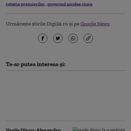
rotatia premierilor
guvernul nicolae ciuca
Urmărește știrile Digi24.ro și pe
Google News
Te-ar putea interesa și:
Vasile Dîncu: „Nu avem
destule argumente să
spunem că AUR e
partid extremist”. Ce
variantă de guvernare
și-ar dori PSD
Vasile Dîncu: Alexandru