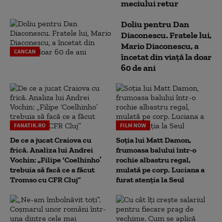
meciului retur
Doliu pentru Dan
Diaconescu. Fratele lui,
Mario Diaconescu, a
CANCAN
încetat din viață la doar
60 de ani
FANATIK.RO
FILM NOW
De ce a jucat Craiova cu
Soția lui Matt Damon,
frică. Analiza lui Andrei
frumoasa balului într-o
Vochin: „Filipe ‘Coelhinho’
rochie albastru regal,
trebuia să facă ce a făcut
mulată pe corp. Luciana a
Tromso cu CFR Cluj”
furat atenția la Seul