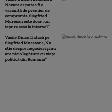
Nazare ar putea fi o
variantă de premier de
compromis. Siegfried
Mureșan este doar „un
iepure scos la interval”
Vasile Dîncu îl atacă pe
Siegfried Mureșan: „Nu
știe despre negocieri și nu
are nicio legătură cu viața
politică din România”
Vasile Dîncu: „Varianta
Eugen Tomac premier
nu a căzut. PSD ar
susține orice soluție, cu
excepția lui Ilie
Bolojan”