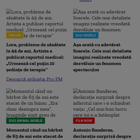
PRO FM
DIGI WORLD
Lora, probleme de sănătate
Așa arată cu adevărat
la 44 de ani. Artista a
Soarele. Cele mai detaliate
publicat raportul medical:
imagini realizate vreodată
„Urmează cel puțin 10
dezvăluie un fenomen
ședințe de terapie”
spectaculos
Descarcă aplicația Pro FM
DIGI ANIMAL WORLD
FILM NOW
Momentul când un bărbat
Antonio Banderas,
de 65 de ani este atacat de
declarație surpriză despre