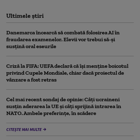
Ultimele știri
Danemarca încearcă să combată folosirea AI în
fraudarea examenelor. Elevii vor trebui să-şi
susţină oral eseurile
Criză la FIFA: UEFA declară că îşi menţine boicotul
privind Cupele Mondiale, chiar dacă proiectul de
vânzare a fost retras
Cel mai recent sondaj de opinie: Câți ucraineni
susțin aderarea la UE și câți sprijină intrarea în
NATO. Ambele preferințe, în scădere
CITEȘTE MAI MULTE