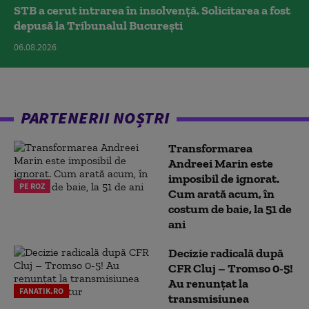
STB a cerut intrarea în insolvență. Solicitarea a fost
depusă la Tribunalul București
06.08.2026
PARTENERII NOȘTRI
Transformarea
Andreei Marin este
imposibil de ignorat.
PE ROZ
Cum arată acum, în
costum de baie, la 51 de
ani
Decizie radicală după
CFR Cluj – Tromso 0-5!
Au renunțat la
FANATIK.RO
transmisiunea