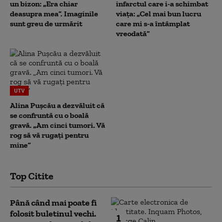
un bizon: „Era chiar
infarctul care i-a schimbat
deasupra mea”. Imaginile
viața: „Cel mai bun lucru
sunt greu de urmărit
care mi s-a întâmplat
vreodată”
UTV
Alina Pușcău a dezvăluit că
se confruntă cu o boală
gravă. „Am cinci tumori. Vă
rog să vă rugați pentru
mine”
Top Citite
Până când mai poate fi
folosit buletinul vechi.
1