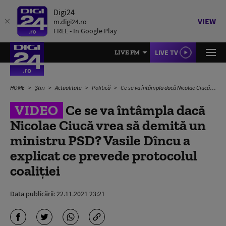
Digi24
VIEW
m.digi24.ro
FREE - In Google Play
LIVE TV
LIVE FM
HOME
Știri
Actualitate
Politică
Ce se va întâmpla dacă Nicolae Ciucă vrea să demită un ministru PSD? Vasile Dîncu a explicat ce prevede protocolul coaliției
VIDEO
Ce se va întâmpla dacă
Nicolae Ciucă vrea să demită un
ministru PSD? Vasile Dîncu a
explicat ce prevede protocolul
coaliției
Data publicării:
22.11.2021 23:21