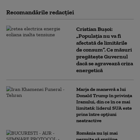
Recomandările redacţiei
Cristian Bușoi:
„Populația nu va fi
afectată de limitările
de consum”. Ce măsuri
pregătește Guvernul
dacă se agravează criza
energetică
Marja de manevră a lui
Donald Trump în privința
Iranului, din ce în ce mai
limitată: liderul SUA este
prins între opțiuni
neatractive
România nu își mai
permite să sprijine