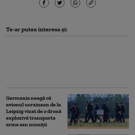
Te-ar putea interesa și:
Ministerul de Externe
de la București face
precizări în legătură cu
românca arestată în
Germania pentru
spionaj
Germania neagă că
avionul ucrainean de la
Leipzig vizat de o dronă
explozivă transporta
arme sau muniţii