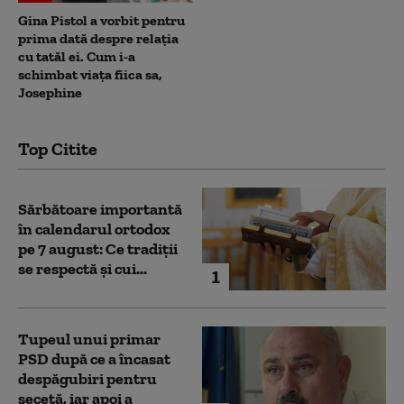
Gina Pistol a vorbit pentru
prima dată despre relația
cu tatăl ei. Cum i-a
schimbat viața fiica sa,
Josephine
Top Citite
Sărbătoare importantă
în calendarul ortodox
pe 7 august: Ce tradiții
se respectă și cui...
1
Tupeul unui primar
PSD după ce a încasat
despăgubiri pentru
secetă, iar apoi a