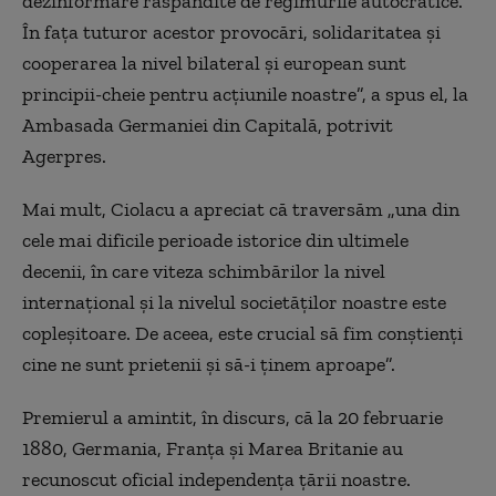
dezinformare răspândite de regimurile autocratice.
În faţa tuturor acestor provocări, solidaritatea şi
cooperarea la nivel bilateral şi european sunt
principii-cheie pentru acţiunile noastre”, a spus el, la
Ambasada Germaniei din Capitală, potrivit
Agerpres.
Mai mult, Ciolacu a apreciat că traversăm „una din
cele mai dificile perioade istorice din ultimele
decenii, în care viteza schimbărilor la nivel
internaţional şi la nivelul societăţilor noastre este
copleşitoare. De aceea, este crucial să fim conştienţi
cine ne sunt prietenii şi să-i ţinem aproape”.
Premierul a amintit, în discurs, că la 20 februarie
1880, Germania, Franţa şi Marea Britanie au
recunoscut oficial independenţa ţării noastre.