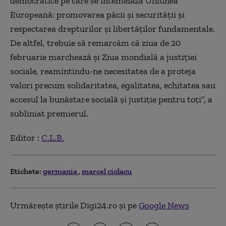
democratice pe care se întemeiază Uniunea
Europeană: promovarea păcii şi securităţii şi
respectarea drepturilor şi libertăţilor fundamentale.
De altfel, trebuie să remarcăm că ziua de 20
februarie marchează şi Ziua mondială a justiţiei
sociale, reamintindu-ne necesitatea de a proteja
valori precum solidaritatea, egalitatea, echitatea sau
accesul la bunăstare socială şi justiţie pentru toţi”, a
subliniat premierul.
Editor :
C.L.B.
Etichete:
germania
marcel ciolacu
Urmărește știrile Digi24.ro și pe
Google News