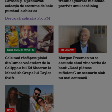
Larsson și-a promovat
trebuie ignorate niciodată,
colecția de costume de baie
potrivit unui cardiolog
purtând-o chiar ea
Descarcă aplicația Pro FM
DIGI ANIMAL WORLD
FILM NOW
Cele mai răsfățate pisici
Morgan Freeman nu se
din lumea vedetelor: de la
ascunde când vine vorba de
Calippo a lui Ed Sheeran la
bani: „Dacă plătesc
Meredith Grey a lui Taylor
suficient”, un scenariu slab
Swift
nu mai contează
UTV