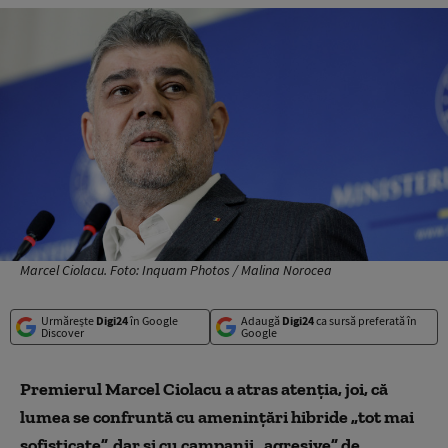
Marcel Ciolacu. Foto: Inquam Photos / Malina Norocea
Urmărește
Digi24
în Google
Adaugă
Digi24
ca sursă preferată în
Discover
Google
Premierul Marcel Ciolacu a atras atenția, joi
, că
lumea se confruntă cu ameninţări hibride „tot mai
sofisticate”, dar şi cu campanii „agresive” de