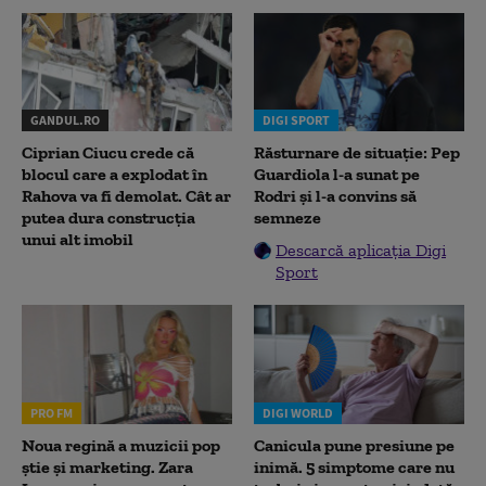
GANDUL.RO
DIGI SPORT
Ciprian Ciucu crede că
Răsturnare de situație: Pep
blocul care a explodat în
Guardiola l-a sunat pe
Rahova va fi demolat. Cât ar
Rodri și l-a convins să
putea dura construcția
semneze
unui alt imobil
Descarcă aplicația Digi
Sport
PRO FM
DIGI WORLD
Noua regină a muzicii pop
Canicula pune presiune pe
știe și marketing. Zara
inimă. 5 simptome care nu