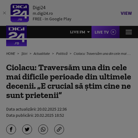
Digi24
VIEW
m.digi24.ro
FREE - In Google Play
LIVE TV
LIVE FM
HOME
Știri
Actualitate
Politică
Ciolacu: Traversăm una din cele mai dificile perioade din ultimele decenii. „E crucial să știm cine ne sunt prietenii”
Ciolacu: Traversăm una din cele
mai dificile perioade din ultimele
decenii. „E crucial să știm cine ne
sunt prietenii”
Data actualizării:
20.02.2025 22:36
Data publicării:
20.02.2025 18:52