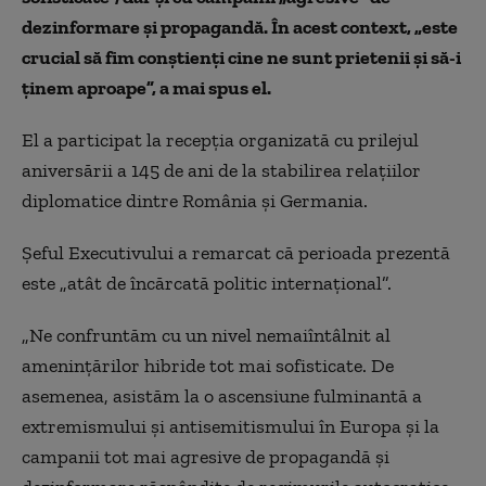
dezinformare şi propagandă.
În acest context, „este
crucial să fim conştienţi cine ne sunt prietenii şi să-i
ţinem aproape”, a mai spus el.
El a participat la recepţia organizată cu prilejul
aniversării a 145 de ani de la stabilirea relaţiilor
diplomatice dintre România şi Germania.
Şeful Executivului a remarcat că perioada prezentă
este „atât de încărcată politic internaţional”.
„Ne confruntăm cu un nivel nemaiîntâlnit al
ameninţărilor hibride tot mai sofisticate. De
asemenea, asistăm la o ascensiune fulminantă a
extremismului şi antisemitismului în Europa şi la
campanii tot mai agresive de propagandă şi