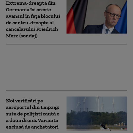
Extrema-dreaptă din
Germania îşi creşte
avansul în faţa blocului
de centru-dreapta al
cancelarului Friedrich
Merz (sondaj)
25 de răniţi, dintre care
zece în stare gravă,
după coliziunea dintre
două tramvaie în
Germania
Noi verificări pe
aeroportul din Leipzig:
sute de polițiști caută o
a doua dronă. Varianta
exclusă de anchetatori