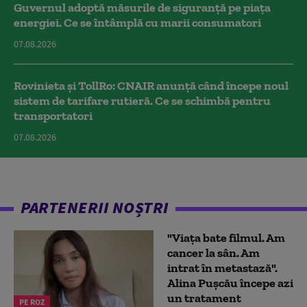
Guvernul adoptă măsurile de siguranță pe piața
energiei. Ce se întâmplă cu marii consumatori
07.08.2026
Rovinieta și TollRo: CNAIR anunță când începe noul
sistem de tarifare rutieră. Ce se schimbă pentru
transportatori
07.08.2026
PARTENERII NOȘTRI
"Viața bate filmul. Am
cancer la sân. Am
intrat în metastază".
Alina Pușcău începe azi
un tratament
PE ROZ