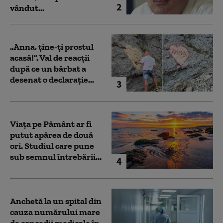
2
vândut...
„Anna, ţine-ţi prostul
acasă!”. Val de reacții
după ce un bărbat a
desenat o declarație...
3
Viața pe Pământ ar fi
putut apărea de două
ori. Studiul care pune
sub semnul întrebării...
4
Anchetă la un spital din
cauza numărului mare
de concedii medicale în