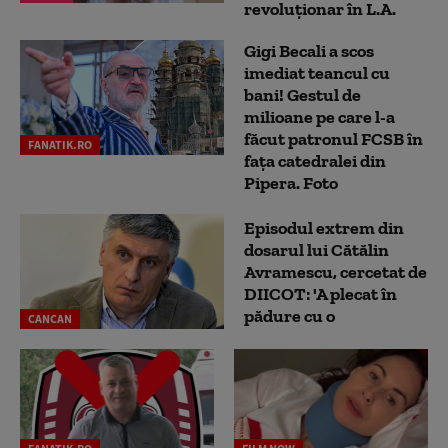
revoluționar în L.A.
Gigi Becali a scos
imediat teancul cu
bani! Gestul de
milioane pe care l-a
făcut patronul FCSB în
FANATIK.RO
fața catedralei din
Pipera. Foto
Episodul extrem din
dosarul lui Cătălin
Avramescu, cercetat de
DIICOT: 'A plecat în
pădure cu o
CANCAN