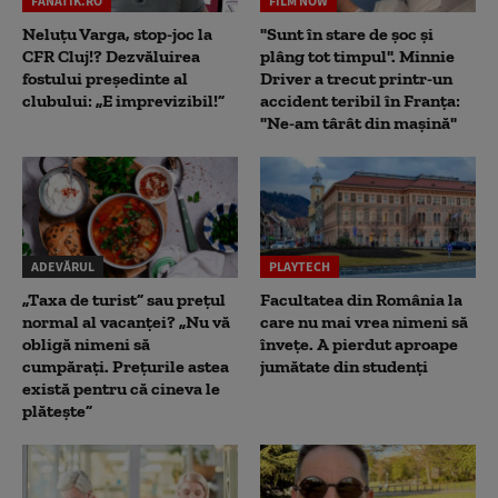
FANATIK.RO
FILM NOW
Neluțu Varga, stop-joc la
"Sunt în stare de șoc și
CFR Cluj!? Dezvăluirea
plâng tot timpul". Minnie
fostului președinte al
Driver a trecut printr-un
clubului: „E imprevizibil!”
accident teribil în Franța:
"Ne-am târât din mașină"
ADEVĂRUL
PLAYTECH
„Taxa de turist” sau prețul
Facultatea din România la
normal al vacanței? „Nu vă
care nu mai vrea nimeni să
obligă nimeni să
înveţe. A pierdut aproape
cumpărați. Prețurile astea
jumătate din studenţi
există pentru că cineva le
plătește”