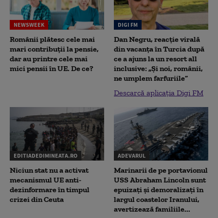
NEWSWEEK
DIGI FM
Românii plătesc cele mai
Dan Negru, reacție virală
mari contribuții la pensie,
din vacanța în Turcia după
dar au printre cele mai
ce a ajuns la un resort all
mici pensii în UE. De ce?
inclusive: „Și noi, românii,
ne umplem farfuriile”
Descarcă aplicația Digi FM
EDITIADEDIMINEATA.RO
ADEVARUL
Niciun stat nu a activat
Marinarii de pe portavionul
mecanismul UE anti-
USS Abraham Lincoln sunt
dezinformare în timpul
epuizați și demoralizați în
crizei din Ceuta
largul coastelor Iranului,
avertizează familiile...