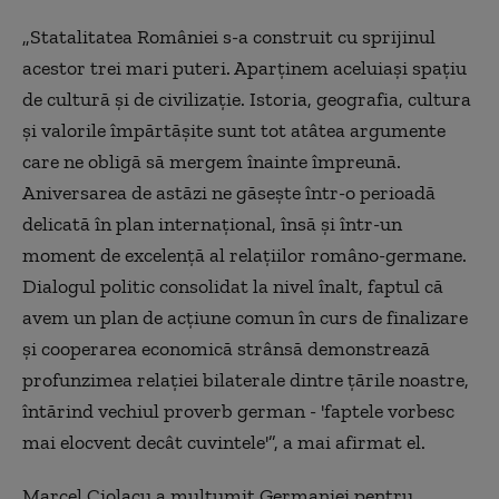
„Statalitatea României s-a construit cu sprijinul
acestor trei mari puteri. Aparţinem aceluiaşi spaţiu
de cultură şi de civilizaţie. Istoria, geografia, cultura
şi valorile împărtăşite sunt tot atâtea argumente
care ne obligă să mergem înainte împreună.
Aniversarea de astăzi ne găseşte într-o perioadă
delicată în plan internaţional, însă şi într-un
moment de excelenţă al relaţiilor româno-germane.
Dialogul politic consolidat la nivel înalt, faptul că
avem un plan de acţiune comun în curs de finalizare
şi cooperarea economică strânsă demonstrează
profunzimea relaţiei bilaterale dintre ţările noastre,
întărind vechiul proverb german - 'faptele vorbesc
mai elocvent decât cuvintele'”, a mai afirmat el.
Marcel Ciolacu a mulţumit Germaniei pentru