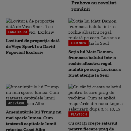
Prahova au revoltat
românii
FANATIK.RO
Lovitură de proporție dată
FILM NOW
de Voyo Sport 1 cu David
Soția lui Matt Damon,
Popovici! Exclusiv
frumoasa balului într-o
rochie albastru regal,
mulată pe corp. Luciana a
furat atenția la Seul
ADEVĂRUL
Amenințările lui Trump nu
PLAYTECH
mai sperie lumea. Cum
Cu cât îți crește salariul
tratează capitalele lumii
pentru fiecare prag de
retorica Casei Albe