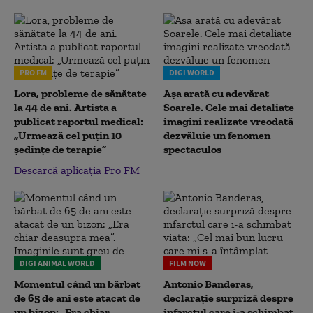
PRO FM
DIGI WORLD
Lora, probleme de sănătate
Așa arată cu adevărat
la 44 de ani. Artista a
Soarele. Cele mai detaliate
publicat raportul medical:
imagini realizate vreodată
„Urmează cel puțin 10
dezvăluie un fenomen
ședințe de terapie”
spectaculos
Descarcă aplicația Pro FM
DIGI ANIMAL WORLD
FILM NOW
Momentul când un bărbat
Antonio Banderas,
de 65 de ani este atacat de
declarație surpriză despre
un bizon: „Era chiar
infarctul care i-a schimbat