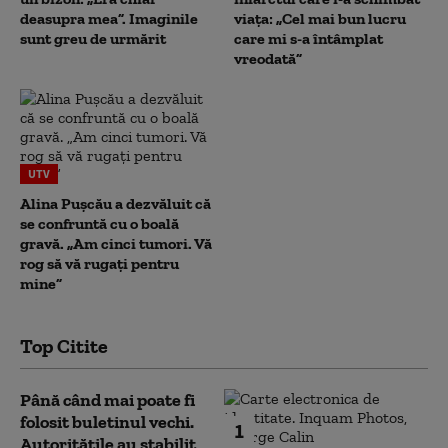
deasupra mea”. Imaginile
viața: „Cel mai bun lucru
sunt greu de urmărit
care mi s-a întâmplat
vreodată”
UTV
Alina Pușcău a dezvăluit că
se confruntă cu o boală
gravă. „Am cinci tumori. Vă
rog să vă rugați pentru
mine”
Top Citite
Până când mai poate fi
folosit buletinul vechi.
1
Autoritățile au stabilit