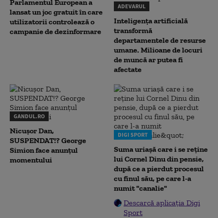
Parlamentul European a
ADEVARUL
lansat un joc gratuit în care
Inteligența artificială
utilizatorii controlează o
transformă
campanie de dezinformare
departamentele de resurse
umane. Milioane de locuri
de muncă ar putea fi
afectate
GANDUL.RO
Nicușor Dan,
DIGI SPORT
SUSPENDAT!? George
Suma uriașă care i se reține
Simion face anunțul
lui Cornel Dinu din pensie,
momentului
după ce a pierdut procesul
cu finul său, pe care l-a
numit "canalie"
Descarcă aplicația Digi
Sport