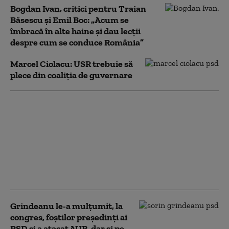
Bogdan Ivan, critici pentru Traian
Băsescu și Emil Boc: „Acum se
îmbracă în alte haine și dau lecţii
despre cum se conduce România”
Marcel Ciolacu: USR trebuie să
plece din coaliţia de guvernare
Grindeanu, mesaj
pentru Coaliție: Nu va
exista niciun nou
pachet de legi asumat
de Guvern fără
măsurile PSD de
relansare economică
Grindeanu le-a mulțumit, la
congres, foștilor președinți ai
PSD și a atacat AUR, dar și pe