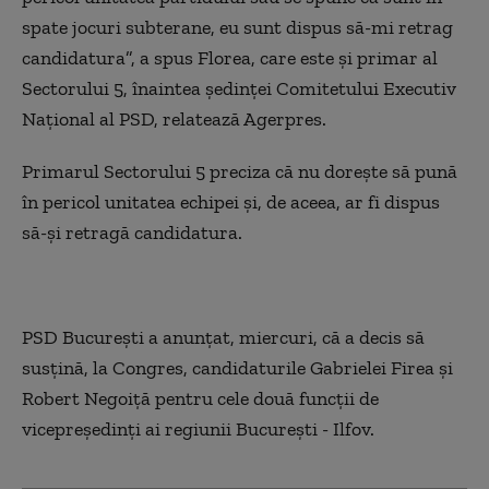
spate jocuri subterane, eu sunt dispus să-mi retrag
candidatura”, a spus Florea, care este şi primar al
Sectorului 5, înaintea şedinţei Comitetului Executiv
Naţional al PSD, relatează Agerpres.
Primarul Sectorului 5 preciza că nu doreşte să pună
în pericol unitatea echipei şi, de aceea, ar fi dispus
să-şi retragă candidatura.
PSD Bucureşti a anunţat, miercuri, că a decis să
susţină, la Congres, candidaturile Gabrielei Firea şi
Robert Negoiţă pentru cele două funcţii de
vicepreşedinţi ai regiunii Bucureşti - Ilfov.