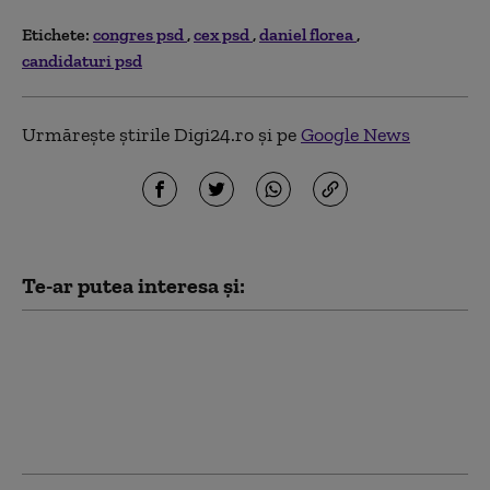
Etichete:
congres psd
cex psd
daniel florea
candidaturi psd
Urmărește știrile Digi24.ro și pe
Google News
Te-ar putea interesa și:
REPORTAJ. Congresul PSD,
cronica unui eveniment fără
emoții pentru Grindeanu.
Membrii de prin țară, puși în
dificultate de „progresism”