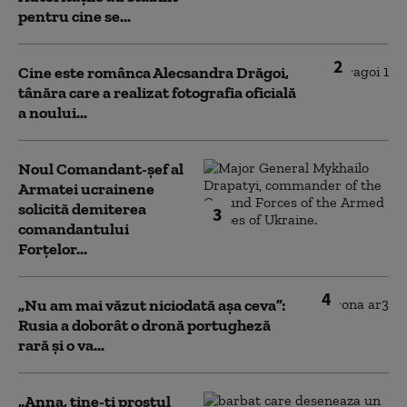
pentru cine se...
2
Cine este românca Alecsandra Drăgoi,
tânăra care a realizat fotografia oficială
a noului...
Noul Comandant-șef al
Armatei ucrainene
solicită demiterea
3
comandantului
Forțelor...
4
„Nu am mai văzut niciodată așa ceva”:
Rusia a doborât o dronă portugheză
rară și o va...
„Anna, ţine-ţi prostul