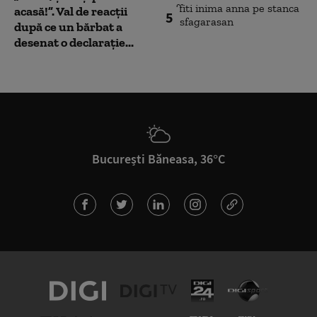
acasă!”. Val de reacții
5
după ce un bărbat a
desenat o declarație...
București Băneasa, 36°C