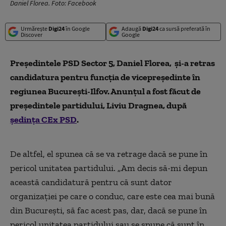
Daniel Florea. Foto: Facebook
Urmărește
Digi24
în Google
Adaugă
Digi24
ca sursă preferată în
Discover
Google
Preşedintele PSD Sector 5, Daniel Florea, şi-a retras
candidatura pentru funcţia de vicepreşedinte în
regiunea Bucureşti-Ilfov. Anunțul a fost făcut de
președintele partidului, Liviu Dragnea, după
ședința CEx PSD
.
De altfel, el spunea că se va retrage dacă se pune în
pericol unitatea partidului.
„
Am decis să-mi depun
această candidatură pentru că sunt dator
organizaţiei pe care o conduc, care este cea mai bună
din Bucureşti, să fac acest pas, dar, dacă se pune în
pericol unitatea partidului sau se spune că sunt în