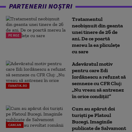
PARTENERII NOȘTRI
Tratamentul
neobișnuit din geanta
unei tinere de 26 de
PE ROZ
ani. De ce poartă
mereu la ea pliculețe
cu sare
Adevăratul motiv
pentru care Edi
Iordănescu a refuzat să
semneze cu CFR Cluj:
FANATIK.RO
„Nu vreau să antrenez
în orice condiții!”
Cum au apărut doi
turiști pe Platoul
Bucegi. Imaginile
CANCAN
publicate de Salvamont