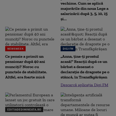
vechime. Cum se aplică
majorările din noua Lege a
salarizării după 3, 5, 10, 15
și...
NEWSWEEK
DIGI FM
Ce pensie a primit un
„Anna, ţine-ţi prostul
pensionar după 40 ani
acasă!" Reacţii după ce un
munciți? Noroc cu
bărbat a desenat o
punctele de stabilitate.
declaraţie de dragoste pe o
Altfel, era foarte mică
stâncă, în Transfăgărăşan
Descarcă aplicația Digi FM
EDITIADEDIMINEATA.RO