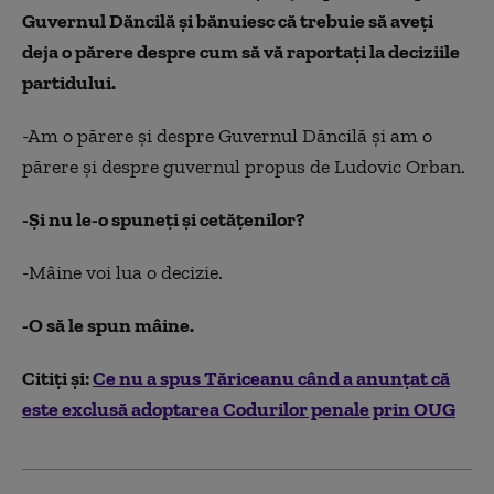
Guvernul Dăncilă şi bănuiesc că trebuie să aveţi
deja o părere despre cum să vă raportaţi la deciziile
partidului.
-Am o părere şi despre Guvernul Dăncilă şi am o
părere şi despre guvernul propus de Ludovic Orban.
-Şi nu le-o spuneţi şi cetăţenilor?
-Mâine voi lua o decizie.
-O să le spun mâine.
Citiţi şi:
Ce nu a spus Tăriceanu când a anunţat că
este exclusă adoptarea Codurilor penale prin OUG