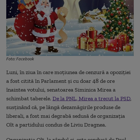
Foto: Facebook
Luni, în ziua în care moţiunea de cenzură a opoziţiei
a fost citită în Parlament şi cu doar 48 de ore
înaintea votului, senatoarea Siminica Mirea a
schimbat taberele.
De la PNL, Mirea a trecut la PSD
,
susţinând că, pe lângă dezamăgirile produse de
liberali, a fost mai degrabă sedusă de organizaţia
Olt a partidului condus de Liviu Dragnea.
Organizaţia Olt, la rândul ei, este condusă de Paul