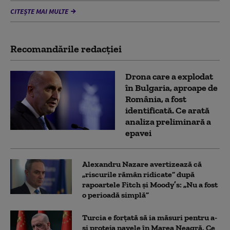
CITEȘTE MAI MULTE
Recomandările redacţiei
Drona care a explodat
în Bulgaria, aproape de
România, a fost
identificată. Ce arată
analiza preliminară a
epavei
Alexandru Nazare avertizează că
„riscurile rămân ridicate” după
rapoartele Fitch și Moody’s: „Nu a fost
o perioadă simplă”
Turcia e forțată să ia măsuri pentru a-
și proteja navele în Marea Neagră. Ce