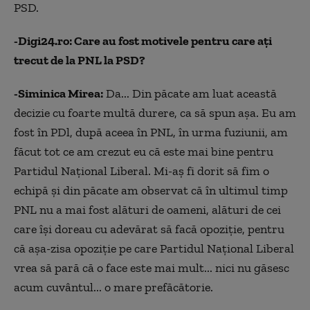
PSD.
-Digi24.ro: Care au fost motivele pentru care aţi
trecut de la PNL la PSD?
-Siminica Mirea:
Da... Din păcate am luat această
decizie cu foarte multă durere, ca să spun aşa. Eu am
fost în PDl, după aceea în PNL, în urma fuziunii, am
făcut tot ce am crezut eu că este mai bine pentru
Partidul Naţional Liberal. Mi-aş fi dorit să fim o
echipă şi din păcate am observat că în ultimul timp
PNL nu a mai fost alături de oameni, alături de cei
care îşi doreau cu adevărat să facă opoziţie, pentru
că aşa-zisa opoziţie pe care Partidul Naţional Liberal
vrea să pară că o face este mai mult... nici nu găsesc
acum cuvântul... o mare prefăcătorie.