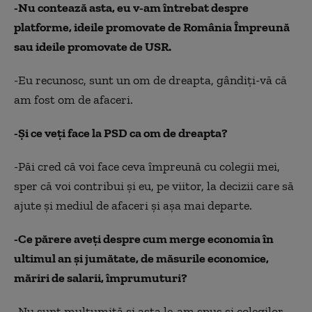
-Nu contează asta, eu v-am întrebat despre
platforme, ideile promovate de România Împreună
sau ideile promovate de USR.
-Eu recunosc, sunt un om de dreapta, gândiţi-vă că
am fost om de afaceri.
-Şi ce veţi face la PSD ca om de dreapta?
-Păi cred că voi face ceva împreună cu colegii mei,
sper că voi contribui şi eu, pe viitor, la decizii care să
ajute şi mediul de afaceri şi aşa mai departe.
-Ce părere aveţi despre cum merge economia în
ultimul an şi jumătate, de măsurile economice,
măriri de salarii, împrumuturi?
-Nu sunt mulţumită şi asta le-am spus şi colegilor