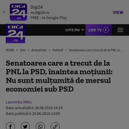
Digi24
VIEW
m.digi24.ro
FREE - In Google Play
LIVE TV
LIVE FM
HOME
Știri
Actualitate
Politică
Senatoarea care a trecut de la PNL la PSD, înaintea moţiunii: Nu sunt mulţumită de mersul economiei sub PSD
Senatoarea care a trecut de la
PNL la PSD, înaintea moţiunii:
Nu sunt mulţumită de mersul
economiei sub PSD
Laurențiu Mihu
Data actualizării:
26.06.2018 16:29
Data publicării:
26.06.2018 13:09