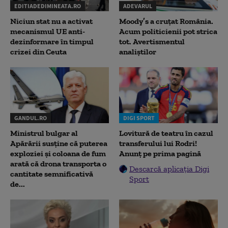
EDITIADEDIMINEATA.RO
ADEVARUL
Niciun stat nu a activat
Moody’s a cruțat România.
mecanismul UE anti-
Acum politicienii pot strica
dezinformare în timpul
tot. Avertismentul
crizei din Ceuta
analiștilor
GANDUL.RO
DIGI SPORT
Ministrul bulgar al
Lovitură de teatru în cazul
Apărării susține că puterea
transferului lui Rodri!
exploziei și coloana de fum
Anunț pe prima pagină
arată că drona transporta o
Descarcă aplicația Digi
cantitate semnificativă
Sport
de...