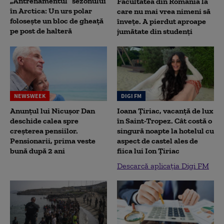
„Antrenamentul” sezonului
Facultatea din România la
în Arctica: Un urs polar
care nu mai vrea nimeni să
folosește un bloc de gheață
înveţe. A pierdut aproape
pe post de halteră
jumătate din studenţi
NEWSWEEK
DIGI FM
Anunțul lui Nicușor Dan
Ioana Țiriac, vacanță de lux
deschide calea spre
în Saint-Tropez. Cât costă o
creșterea pensiilor.
singură noapte la hotelul cu
Pensionarii, prima veste
aspect de castel ales de
bună după 2 ani
fiica lui Ion Țiriac
Descarcă aplicația Digi FM