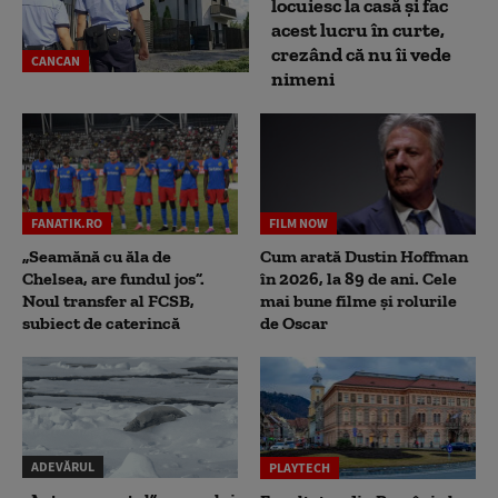
locuiesc la casă și fac
acest lucru în curte,
crezând că nu îi vede
CANCAN
nimeni
FANATIK.RO
FILM NOW
„Seamănă cu ăla de
Cum arată Dustin Hoffman
Chelsea, are fundul jos”.
în 2026, la 89 de ani. Cele
Noul transfer al FCSB,
mai bune filme și rolurile
subiect de caterincă
de Oscar
ADEVĂRUL
PLAYTECH