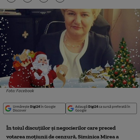
Foto: Facebook
Urmărește
Digi24
în Google
Adaugă
Digi24
ca sursă preferată în
Discover
Google
În toiul discuţiilor şi negocierilor care preced
votarea moţiunii de cenzură, Siminica Mirea a