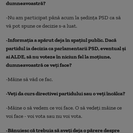
dumneavoastră?
-Nu am participat până acum la şedinţa PSD ca să
vă pot spune ce decizie s-a luat.
-Informaţia a apărut deja în spaţiul public. Dacă
partidul ia decizia ca parlamentarii PSD, eventual şi
ai ALDE, să nu voteze în niciun fel la moţiune,
dumneavoastră ce veţi face?
-Mâine să văd ce fac.
-Veţi da curs directivei partidului sau o veţi încălca?
-Mâine o să vedem ce voi face. O să vedeţi mâine ce
voi face - voi vota sau nu voi vota.
-Bănuiesc că trebuia să aveţi deja o părere despre