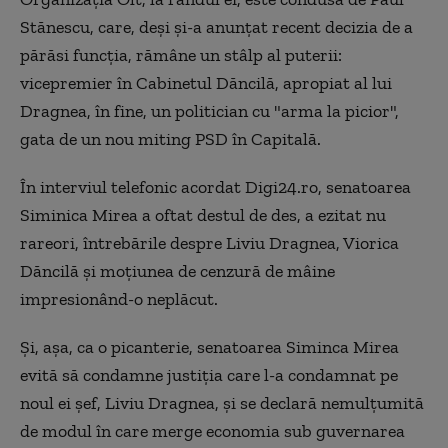
Stănescu, care, deşi şi-a anunţat recent decizia de a
părăsi funcţia, rămâne un stâlp al puterii:
vicepremier în Cabinetul Dăncilă, apropiat al lui
Dragnea, în fine, un politician cu "arma la picior",
gata de un nou miting PSD în Capitală.
În interviul telefonic acordat Digi24.ro, senatoarea
Siminica Mirea a oftat destul de des, a ezitat nu
rareori, întrebările despre Liviu Dragnea, Viorica
Dăncilă şi moţiunea de cenzură de mâine
impresionând-o neplăcut.
Şi, aşa, ca o picanterie, senatoarea Siminca Mirea
evită să condamne justiţia care l-a condamnat pe
noul ei şef, Liviu Dragnea, şi se declară nemulţumită
de modul în care merge economia sub guvernarea