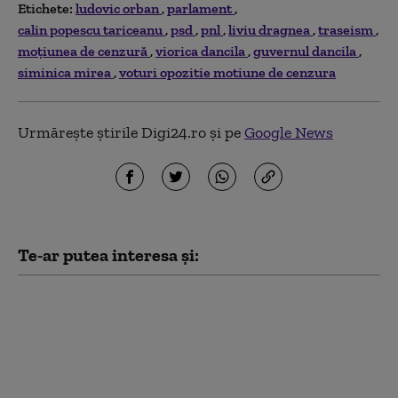
Etichete:
ludovic orban
parlament
calin popescu tariceanu
psd
pnl
liviu dragnea
traseism
moţiunea de cenzură
viorica dancila
guvernul dancila
siminica mirea
voturi opozitie motiune de cenzura
Urmărește știrile Digi24.ro și pe
Google News
Te-ar putea interesa și:
Nicușor Dan a trimis
înapoi Parlamentului
proiectul de lege care
dublează numărul
urșilor ce pot fi