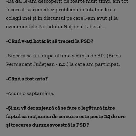
-Ba da, le-am descoperit de foarte mult timp, am tot
încercat să remediez problema în întâlnirile cu
colegii mei şi în discursul pe care l-am avut şi la
evenimentele Partidului Naţional Liberal...
-Când v-aţi hotărât să treceţi la PSD?
-Sinceră să fiu, după ultima şedinţă de BPJ (Birou
Permanent Judeţean
- n.r
.) la care am participat.
-Când a fost asta?
-Acum o săptămână.
-Şi nu vă deranjează că se face o legătură între
faptul că moţiunea de cenzură este peste 24 de ore
şi trecerea dumneavoastră la PSD?