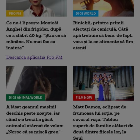
PRO FM
DIGI WORLD
Ce nu-i lipsește Monicăi
Rinichii, printre primii
Anghel din frigider, după
afectați de caniculă. Câtă
ce a slăbit 40 kg: “Știu ce să
apă trebuie să bem, de fapt,
mănânc. Nu mai fac ca
vara și la ce alimente să fim
înainte”
atenți
Descarcă aplicația Pro FM
DIGI ANIMAL WORLD
FILM NOW
A lăsat geamul mașinii
Matt Damon, eclipsat de
deschis peste noapte, iar
frumoasa lui soție, pe
când s-a trezit a găsit
covorul roșu. Tablou
animalul atârnat de volan:
superb de familie alături de
„Noroc că se mișcă greu”
două dintre fiicele lor, la
Seul