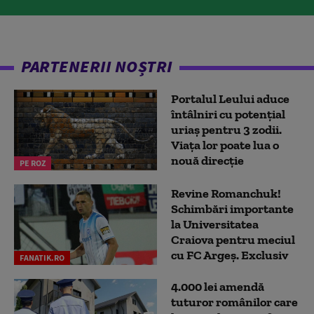
PARTENERII NOȘTRI
Portalul Leului aduce
întâlniri cu potențial
uriaș pentru 3 zodii.
Viața lor poate lua o
nouă direcție
PE ROZ
Revine Romanchuk!
Schimbări importante
la Universitatea
Craiova pentru meciul
cu FC Argeş. Exclusiv
FANATIK.RO
4.000 lei amendă
tuturor românilor care