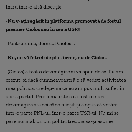
intru într-o altă discuţie.
-Nu v-aţi regăsit în platforma promovată de fostul
premier Cioloş sau în cea a USR?
-Pentru mine, domnul Cioloş...
-Nu, eu vă întreb de platforme, nu de Cioloş.
-(Cioloş) a fost o dezamăgire şi vă spun de ce. Eu am
crezut, şi dacă dumneavoastră o să vedeţi activitatea
mea politică, credeţi-mă că eu am pus mult suflet în
acest partid. Problema este că a fost o mare
dezamăgire atunci când a ieşit şi a spus că votăm
într-o parte PNL-ul, într-o parte USR-ul. Nu mi se
pare normal, un om politic trebuia să-şi asume.