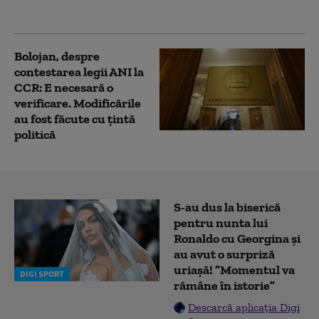
Bolojan, despre
contestarea legii ANI la
CCR: E necesară o
verificare. Modificările
au fost făcute cu țintă
politică
S-au dus la biserică
pentru nunta lui
Ronaldo cu Georgina și
au avut o surpriză
uriașă! ”Momentul va
DIGI SPORT
rămâne în istorie”
Descarcă aplicația Digi