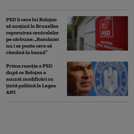
împușcați
PSD îi cere lui Bolojan
să susțină la Bruxelles
repornirea centralelor
pe cărbune: „României
nu i se poate cere să
rămână în beznă”
Prima reacție a PSD
după ce Bolojan a
acuzat modificări cu
țintă politică la Legea
ANI
Ilie Bolojan spune în ce
condiții ar susține PNL
un Guvern tehnocrat