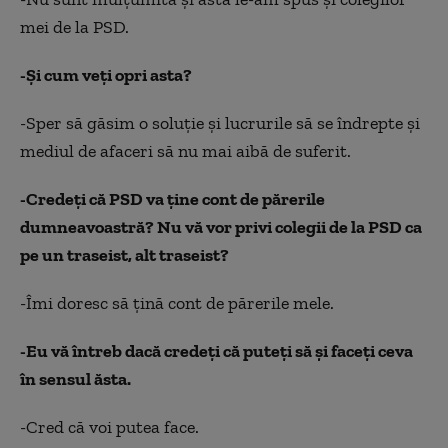
mei de la PSD.
-Şi cum veţi opri asta?
-Sper să găsim o soluţie şi lucrurile să se îndrepte şi
mediul de afaceri să nu mai aibă de suferit.
-Credeţi că PSD va ţine cont de părerile
dumneavoastră? Nu vă vor privi colegii de la PSD ca
pe un traseist, alt traseist?
-Îmi doresc să ţină cont de părerile mele.
-Eu vă întreb dacă credeţi că puteţi să şi faceţi ceva
în sensul ăsta.
-Cred că voi putea face.