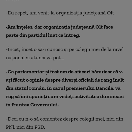
-Eu repet, am venit la organizaţia judeţeană Olt.
-Am înţeles, dar organizaţia judeţeană Olt face
parte din partidul luat ca întreg.
-Încet, încet o să-i cunosc şi pe colegii mei de la nivel
naţional şi atunci vă pot...
-Ca parlamentar şi fost om de afaceri bănuiesc că v-
aţi făcut o opinie despre diverşi oficiali de rang înalt
din statul român. În cazul premierului Dăncilă, vă
rog să îmi spuneţi cum vedeţi activitatea dumneaei
în fruntea Guvernului.
-Deci eu n-o să comentez despre colegii mei, nici din
PNl, nici din PSD.