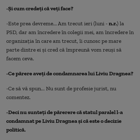
-Şi cum credeţi că veţi face?
-Este prea devreme... Am trecut ieri (luni -
n.r.
) la
PSD, dar am încredere în colegii mei, am încredere în
organizaţia în care am trecut, îi cunosc pe mare
parte dintre ei şi cred că împreună vom reuşi să
facem ceva.
-Ce părere aveţi de condamnarea lui Liviu Dragnea?
-Ce să vă spun... Nu sunt de profesie jurist, nu
comentez.
-Deci nu sunteţi de părerere că statul paralel l-a
condamnat pe Liviu Dragnea şi că este o decizie
politică.