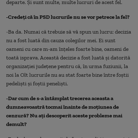
departe. Şi sunt multe, multe lucruri de acest fel.
-Credeţi că în PSD lucrurile nu se vor petrece la fel?
-Ba da. Numai că trebuie să vă spun un lucru: decizia
nu a fost luată din cauza colegilor mei. Ei sunt
oameni cu care m-am înţeles foarte bine, oameni de
toată isprava. Această decizie a fost luată şi datorită
organizaţiei judeţene pentru că, în urma fuziunii, la
noi la Olt lucrurile nu au stat foarte bine între foştii
pedelişti şi foştii penelişti.
-Dar cum de s-a întâmplat trecerea aceasta a
dumneavoastră tocmai înainte de moţiunea de
cenzură? Nu aţi descoperit aceste probleme mai
demult?