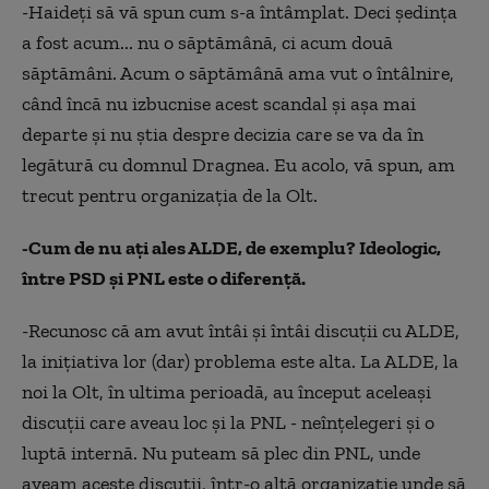
-Haideţi să vă spun cum s-a întâmplat. Deci şedinţa
a fost acum... nu o săptămână, ci acum două
săptămâni. Acum o săptămână ama vut o întâlnire,
când încă nu izbucnise acest scandal şi aşa mai
departe şi nu ştia despre decizia care se va da în
legătură cu domnul Dragnea. Eu acolo, vă spun, am
trecut pentru organizaţia de la Olt.
-Cum de nu aţi ales ALDE, de exemplu? Ideologic,
între PSD şi PNL este o diferenţă.
-Recunosc că am avut întâi şi întâi discuţii cu ALDE,
la iniţiativa lor (dar) problema este alta. La ALDE, la
noi la Olt, în ultima perioadă, au început aceleaşi
discuţii care aveau loc şi la PNL - neînţelegeri şi o
luptă internă. Nu puteam să plec din PNL, unde
aveam aceste discuţii, într-o altă organizaţie unde să