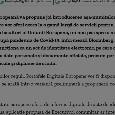
Urmărește
Digi24
în Google Discover
Adaugă
Digi24
ca sursă preferată în Googl
ropeană va propune joi introducerea aşa-numitelor
are vor oferi acces la o gamă largă de servicii pentru
 locuitori ai Uniunii Europene, un nou pas spre o 
după pandemia de Covid-19, informează Bloomberg. 
funcționa ca un act de identitate electronic, pe care 
a date personale şi documente oficiale, precum per
cale şi diplome de studii.
ilor reguli, Portofele Digitale Europene vor fi dispon
", se arată într-o variantă preliminară a propunerii c
tate europene oferă deja forme digitale de acte de ide
oua aplicaţie propusă de Executivul comunitar ar inte