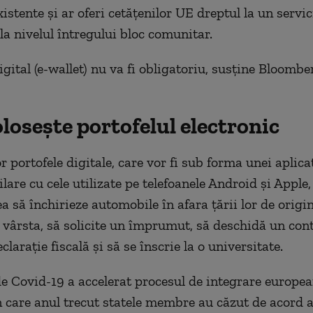
istente şi ar oferi cetăţenilor UE dreptul la un servic
la nivelul întregului bloc comunitar.
igital (e-wallet) nu va fi obligatoriu, susţine Bloombe
olosește portofelul electronic
r portofele digitale, care vor fi sub forma unei aplica
ilare cu cele utilizate pe telefoanele Android şi Apple,
 să închirieze automobile în afara ţării lor de origine
vârsta, să solicite un împrumut, să deschidă un cont
laraţie fiscală şi să se înscrie la o universitate.
 Covid-19 a accelerat procesul de integrare europea
în care anul trecut statele membre au căzut de acord 