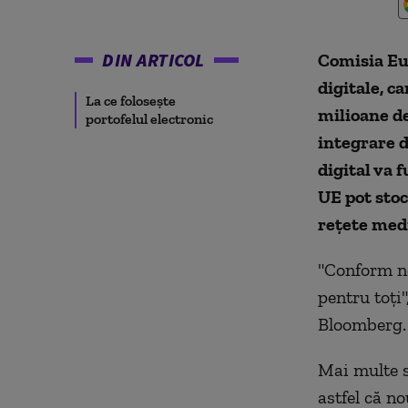
DIN ARTICOL
Comisia Eu
digitale, c
La ce folosește
milioane de
portofelul electronic
integrare 
digital va 
UE pot stoc
reţete medi
"Conform no
pentru toţi
Bloomberg.
Mai multe s
astfel că n