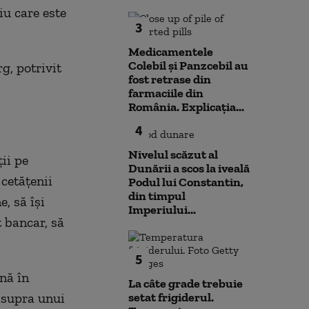
iu care este
3
Medicamentele
Colebil și Panzcebil au
rg, potrivit
fost retrase din
farmaciile din
România. Explicația...
4
Nivelul scăzut al
ţii pe
Dunării a scos la iveală
 cetăţenii
Podul lui Constantin,
din timpul
, să îşi
Imperiului...
 bancar, să
5
nă în
La câte grade trebuie
asupra unui
setat frigiderul.