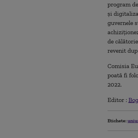
program de 
şi digitali
guvernele 
achiziţione
de călătorie
revenit dup
Comisia Eur
poată fi fol
2022.
Editor :
Bog
Etichete:
uniu