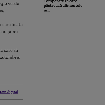
Temperatura care
rgie verde
păstrează alimentele
s,
în...
 certificate
 sau şi-au
c care să
a octombrie
tate digital