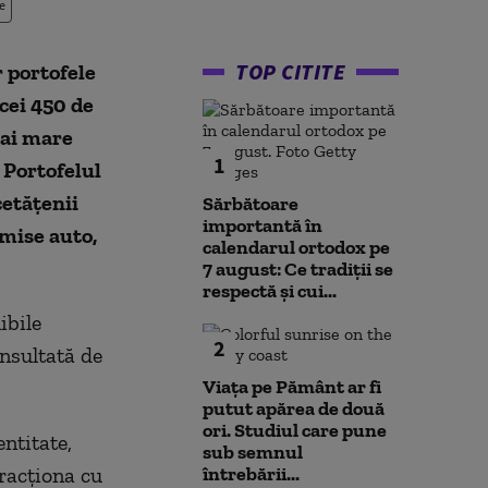
e
TOP CITITE
 portofele
 cei 450 de
mai mare
1
Portofelul
cetățenii
Sărbătoare
importantă în
mise auto,
calendarul ortodox pe
7 august: Ce tradiții se
respectă și cui...
ibile
2
onsultată de
Viața pe Pământ ar fi
putut apărea de două
ori. Studiul care pune
ntitate,
sub semnul
racţiona cu
întrebării...