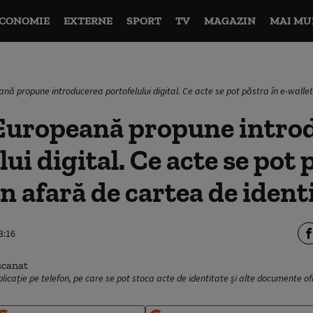
CONOMIE
EXTERNE
SPORT
TV
MAGAZIN
MAI MU
ă propune introducerea portofelului digital. Ce acte se pot păstra în e-wallet
Europeană propune intro
ui digital. Ce acte se pot 
în afară de cartea de ident
3:16
aplicație pe telefon, pe care se pot stoca acte de identitate și alte documente of