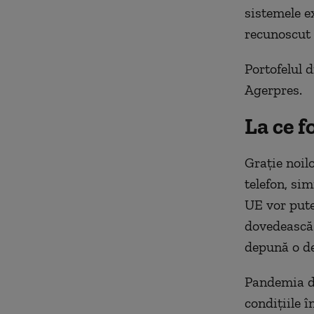
sistemele ex
recunoscut 
Portofelul d
Agerpres.
La ce f
Graţie noilo
telefon, sim
UE vor putea
dovedească 
depună o dec
Pandemia de
condiţiile 