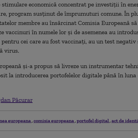
stimulare economică concentrat pe investiţii în ene
zare, program susţinut de împrumuturi comune. În plu
statelor membre au însărcinat Comisia Europeană să
ze vaccinuri în numele lor şi de asemenea au introdus
 pentru cei care au fost vaccinaţi, au un test negativ
ă virus.
opeană şi-a propus să livreze un instrumentar tehni
osit la introducerea portofelelor digitale până în lun
dan Păcurar
nea europeana
comisia europeana
portofel digital
act de identi