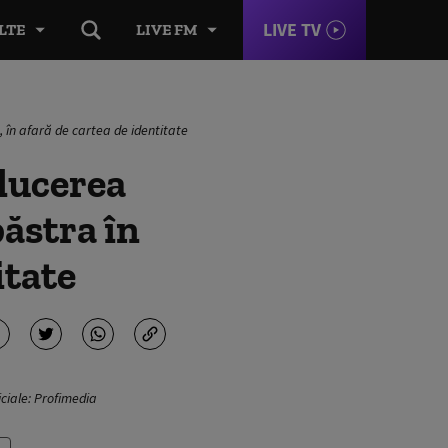
LIVE TV
LTE
LIVE FM
, în afară de cartea de identitate
ducerea
păstra în
itate
iciale: Profimedia