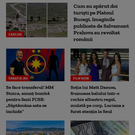
Cum au apărut doi
turiști pe Platoul
Bucegi. Imaginile
publicate de Salvamont
Prahova au revoltat
CANCAN
românii
FANATIK.RO
FILM NOW
Se face transferul! MM
Soția lui Matt Damon,
Stoica, anunț-bombă
frumoasa balului într-o
pentru fanii FCSB:
rochie albastru regal,
„Săptămâna asta se
mulată pe corp. Luciana a
închide”
furat atenția la Seul