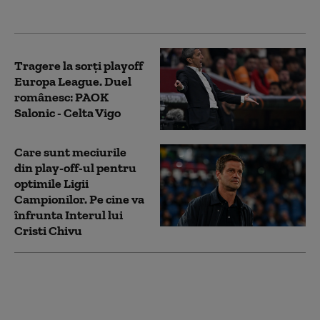
jucătorii mei
Tragere la sorți playoff
Europa League. Duel
românesc: PAOK
Salonic - Celta Vigo
Care sunt meciurile
din play-off-ul pentru
optimile Ligii
Campionilor. Pe cine va
înfrunta Interul lui
Cristi Chivu
Răzvan Burleanu: Dacă
vom câştiga în Turcia,
nimeni nu ne va mai