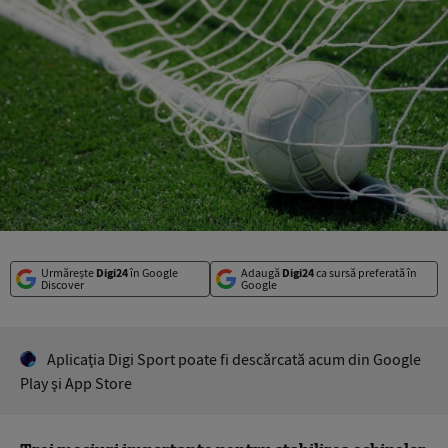
Urmărește
Digi24
în Google
Adaugă
Digi24
ca sursă preferată în
Discover
Google
Aplicaţia Digi Sport poate fi descărcată acum din Google
Play şi App Store