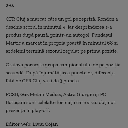
2-0.
CFR Cluj a marcat câte un gol pe repriză. Rondon a
deschis scorul în minutul 9, iar desprinderea s-a
produs după pauză, printr-un autogol. Fundaşul
Martic a marcat în propria poartă în minutul 68 şi
ardelenii termină sezonul regulat pe prima poziţie.
Craiova porneşte grupa campionatului de pe poziţia
secundă. După înjumătăţirea punctelor, diferenţa
faţă de CFR Cluj va fi de 3 puncte.
FCSB, Gaz Metan Mediaş, Astra Giurgiu şi FC
Botoşani sunt celelalte formaţii care şi-au obţinut
prezenţa în play-off.
Editor web: Liviu Cojan