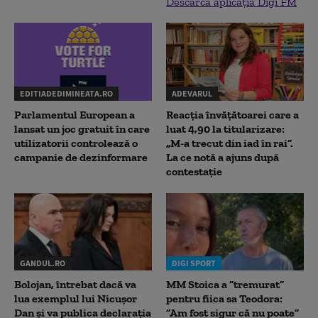
Descarcă aplicația Digi FM
EDITIADEDIMINEATA.RO
ADEVARUL
Parlamentul European a
Reacția învățătoarei care a
lansat un joc gratuit în care
luat 4,90 la titularizare:
utilizatorii controlează o
„M-a trecut din iad în rai”.
campanie de dezinformare
La ce notă a ajuns după
contestație
GANDUL.RO
DIGI SPORT
Bolojan, întrebat dacă va
MM Stoica a ”tremurat”
lua exemplul lui Nicușor
pentru fiica sa Teodora:
Dan și va publica declarația
”Am fost sigur că nu poate”