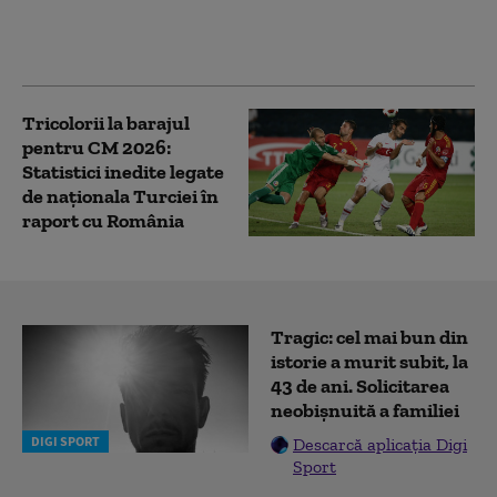
putea opri, nici măcar
adversarul următor şi
nici în grupe la CM
Tricolorii la barajul
pentru CM 2026:
Statistici inedite legate
de naţionala Turciei în
raport cu România
Tragic: cel mai bun din
istorie a murit subit, la
43 de ani. Solicitarea
neobișnuită a familiei
DIGI SPORT
Descarcă aplicația Digi
Sport