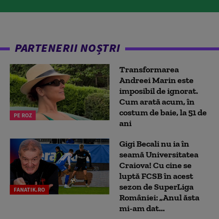
PARTENERII NOȘTRI
Transformarea
Andreei Marin este
imposibil de ignorat.
Cum arată acum, în
costum de baie, la 51 de
PE ROZ
ani
Gigi Becali nu ia în
seamă Universitatea
Craiova! Cu cine se
luptă FCSB în acest
sezon de SuperLiga
FANATIK.RO
României: „Anul ăsta
mi-am dat...