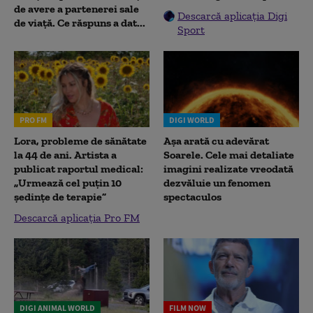
de avere a partenerei sale
Descarcă aplicația Digi
de viață. Ce răspuns a dat...
Sport
PRO FM
DIGI WORLD
Lora, probleme de sănătate
Așa arată cu adevărat
la 44 de ani. Artista a
Soarele. Cele mai detaliate
publicat raportul medical:
imagini realizate vreodată
„Urmează cel puțin 10
dezvăluie un fenomen
ședințe de terapie”
spectaculos
Descarcă aplicația Pro FM
DIGI ANIMAL WORLD
FILM NOW