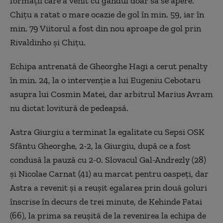
formaţii care a venit cu gândul doar să se apere.
Chiţu a ratat o mare ocazie de gol în min. 59, iar în
min. 79 Viitorul a fost din nou aproape de gol prin
Rivaldinho şi Chiţu.
Echipa antrenată de Gheorghe Hagi a cerut penalty
în min. 24, la o intervenţie a lui Eugeniu Cebotaru
asupra lui Cosmin Matei, dar arbitrul Marius Avram
nu dictat lovitură de pedeapsă.
Astra Giurgiu a terminat la egalitate cu Sepsi OSK
Sfântu Gheorghe, 2-2, la Giurgiu, după ce a fost
condusă la pauză cu 2-0. Slovacul Gal-Andrezly (28)
şi Nicolae Carnat (41) au marcat pentru oaspeţi, dar
Astra a revenit şi a reuşit egalarea prin două goluri
înscrise în decurs de trei minute, de Kehinde Fatai
(66), la prima sa reușită de la revenirea la echipa de