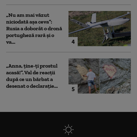
„Nu am mai văzut
niciodată așa ceva”:
Rusia a doborât o dronă
portugheză rară și o
4
va...
„Anna, ţine-ţi prostul
acasă!”. Val de reacții
după ce un bărbat a
desenat o declarație...
5