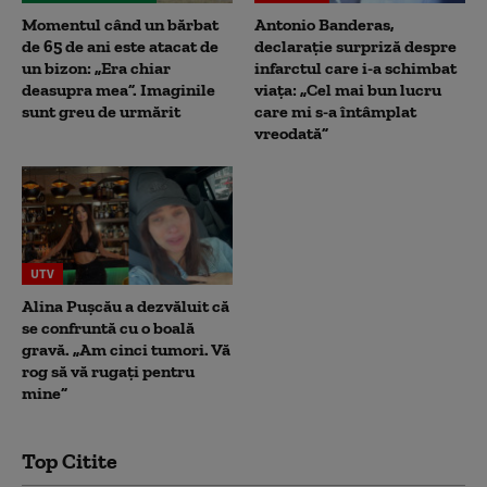
Momentul când un bărbat
Antonio Banderas,
de 65 de ani este atacat de
declarație surpriză despre
un bizon: „Era chiar
infarctul care i-a schimbat
deasupra mea”. Imaginile
viața: „Cel mai bun lucru
sunt greu de urmărit
care mi s-a întâmplat
vreodată”
UTV
Alina Pușcău a dezvăluit că
se confruntă cu o boală
gravă. „Am cinci tumori. Vă
rog să vă rugați pentru
mine”
Top Citite