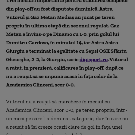
Trei meciuri importante pentru stabilirea echipelor
din play-off au fost disputate duminică. Astra,
Viitorul şi Gaz Metan Mediaş au jucat pe teren
propriu în ultima etapă din sezonul regulat. Gaz
Metan a învins-o pe Dinamo cu 1-0, prin golul lui
Dumitru Cardoso, în minutul 14, iar Astra Astra
Giurgiu a terminat la egalitate cu Sepsi OSK Sfântu
Gheorghe, 2-2, la Giurgiu, scrie
digisport.ro
. Viitorul
a ratat, în premieră, calificarea în play-off, după ce
nu a reușit să se impună acasă în fața celor de la
Academica Clinceni, scor 0-0.
Viitorul nu a reuşit să marcheze în meciul cu
Academica Clinceni, scor 0-0, pe teren propriu, într-
un meci pe care l-a dominat categoric, dar în care nu
a reuşit să îşi creeze ocazii clare de gol în faţa unei