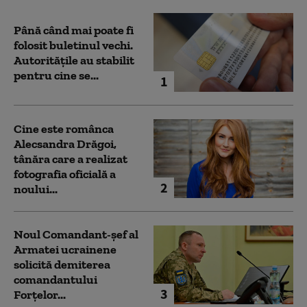
Până când mai poate fi
folosit buletinul vechi.
Autoritățile au stabilit
pentru cine se...
1
Cine este românca
Alecsandra Drăgoi,
tânăra care a realizat
fotografia oficială a
2
noului...
Noul Comandant-șef al
Armatei ucrainene
solicită demiterea
comandantului
3
Forțelor...