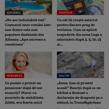
ADEVĂRUL
PLAYTECH
„Ne-am îmbolnăvit toți”.
Cu cât îți crește salariul
Coșmarul unor români într-
pentru fiecare prag de
una dintre cele mai
vechime. Cum se aplică
populare destinații din
majorările din noua Lege a
Albania: „Apa mirosea a
salarizării după 3, 5, 10, 15
canalizare”
și...
NEWSWEEK
DIGI FM
Ce pensie a primit un
„Anna, ţine-ţi prostul
pensionar după 40 ani
acasă!" Reacţii după ce un
munciți? Noroc cu
bărbat a desenat o
punctele de stabilitate.
declaraţie de dragoste pe o
Altfel, era foarte mică
stâncă, în Transfăgărăşan