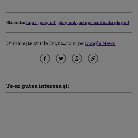
Etichete:
liga i
play-off
play-out
echipe calificate play off
Urmărește știrile Digi24.ro și pe
Google News
Te-ar putea interesa și:
Turcia-Romania,
barajul pentru CM
2026. Când se joacă și
ce urmează dacă
învingem. Mircea
Lucescu: Cred în