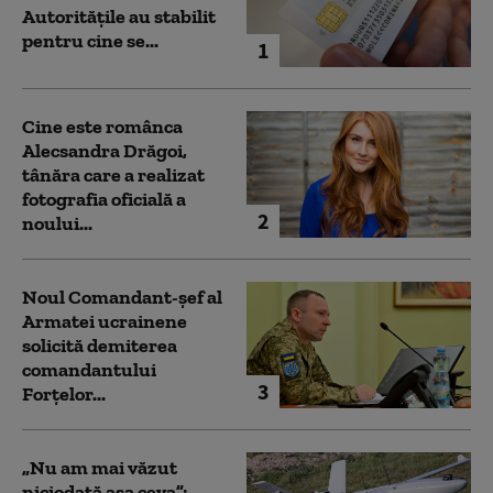
Autoritățile au stabilit
pentru cine se...
1
Cine este românca
Alecsandra Drăgoi,
tânăra care a realizat
fotografia oficială a
2
noului...
Noul Comandant-șef al
Armatei ucrainene
solicită demiterea
comandantului
3
Forțelor...
„Nu am mai văzut
niciodată așa ceva”: