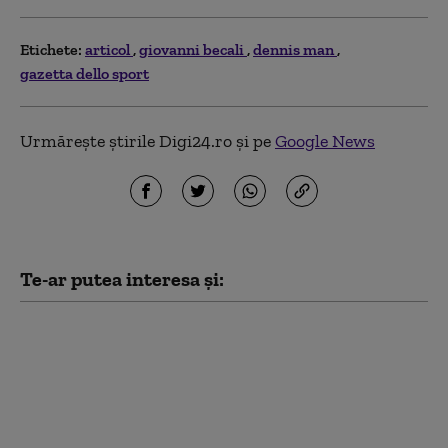
Etichete:
articol
giovanni becali
dennis man
gazetta dello sport
Urmărește știrile Digi24.ro și pe
Google News
Te-ar putea interesa și:
UEFA Champions
League. Dennis Man,
două goluri pentru PSV
contra Napoli și „Omul
meciului”. „Cea mai
frumoasă seară din