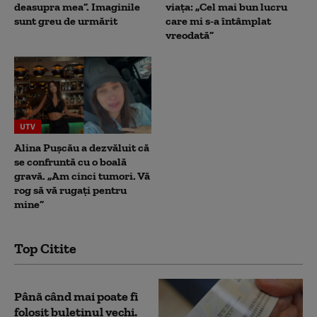
deasupra mea”. Imaginile
viața: „Cel mai bun lucru
sunt greu de urmărit
care mi s-a întâmplat
vreodată”
UTV
Alina Pușcău a dezvăluit că
se confruntă cu o boală
gravă. „Am cinci tumori. Vă
rog să vă rugați pentru
mine”
Top Citite
Până când mai poate fi
folosit buletinul vechi.