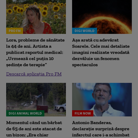
PRO FM
DIGI WORLD
Lora, probleme de sănătate
Așa arată cu adevărat
la 44 de ani. Artista a
Soarele. Cele mai detaliate
publicat raportul medical:
imagini realizate vreodată
„Urmează cel puțin 10
dezvăluie un fenomen
ședințe de terapie”
spectaculos
Descarcă aplicația Pro FM
DIGI ANIMAL WORLD
FILM NOW
Momentul când un bărbat
Antonio Banderas,
de 65 de ani este atacat de
declarație surpriză despre
un bizon: „Era chiar
infarctul care i-a schimbat