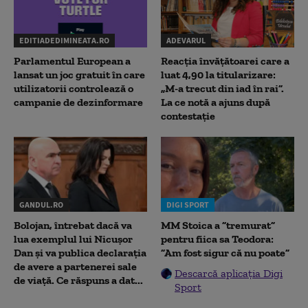
EDITIADEDIMINEATA.RO
ADEVARUL
Parlamentul European a
Reacția învățătoarei care a
lansat un joc gratuit în care
luat 4,90 la titularizare:
utilizatorii controlează o
„M-a trecut din iad în rai”.
campanie de dezinformare
La ce notă a ajuns după
contestație
GANDUL.RO
DIGI SPORT
Bolojan, întrebat dacă va
MM Stoica a ”tremurat”
lua exemplul lui Nicușor
pentru fiica sa Teodora:
Dan și va publica declarația
”Am fost sigur că nu poate”
de avere a partenerei sale
Descarcă aplicația Digi
de viață. Ce răspuns a dat...
Sport