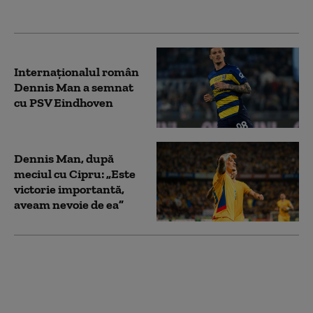
viața mea”
Internaţionalul român
Dennis Man a semnat
cu PSV Eindhoven
Dennis Man, după
meciul cu Cipru: „Este
victorie importantă,
aveam nevoie de ea”
Preliminariile
CM2026. România
trece de Cipru cu 2 – 0.
Dennis Man, omul