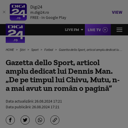
Digi24
VIEW
m.digi24.ro
FREE - In Google Play
LIVE TV
LIVE FM
HOME
Știri
Sport
Fotbal
Gazetta dello Sport, articol amplu dedicat lui Dennis Man. „De pe timpul lui Chivu, Mutu, n-a mai avut un român o pagină”
Gazetta dello Sport, articol
amplu dedicat lui Dennis Man.
„De pe timpul lui Chivu, Mutu, n-
a mai avut un român o pagină”
Data actualizării:
26.08.2024 17:21
Data publicării:
26.08.2024 17:21