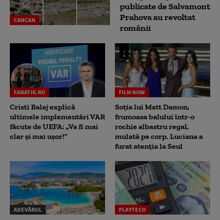
publicate de Salvamont
Prahova au revoltat
CANCAN
românii
FANATIK.RO
FILM NOW
Cristi Balaj explică
Soția lui Matt Damon,
ultimele implementări VAR
frumoasa balului într-o
făcute de UEFA: „Va fi mai
rochie albastru regal,
clar și mai ușor!”
mulată pe corp. Luciana a
furat atenția la Seul
ADEVĂRUL
PLAYTECH