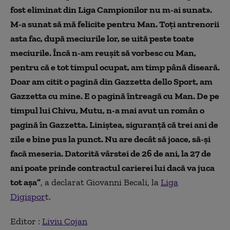
fost eliminat din Liga Campionilor nu m-ai sunat».
M-a sunat să mă felicite pentru Man. Toți antrenorii
asta fac, după meciurile lor, se uită peste toate
meciurile. Încă n-am reușit să vorbesc cu Man,
pentru că e tot timpul ocupat, am timp până diseară.
Doar am citit o pagină din Gazzetta dello Sport, am
Gazzetta cu mine. E o pagină întreagă cu Man. De pe
timpul lui Chivu, Mutu, n-a mai avut un român o
pagină în Gazzetta. Liniștea, siguranță că trei ani de
zile e bine pus la punct. Nu are decât să joace, să-și
facă meseria. Datorită vârstei de 26 de ani, la 27 de
ani poate prinde contractul carierei lui dacă va juca
tot așa”
, a declarat Giovanni Becali, la
Liga
Digispor
t.
Editor :
Liviu Cojan