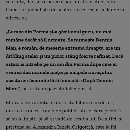
celelalte, dar și caracterul său au atras atenția în
Italia, iar jurnaliștii de acolo s-au întrecut cu laude la
adresa sa.
„Lumea din Parma și-a găsit noul guru, nu mai
rămâne decât să îl urmeze. Se numește Dennis
Man, e român, de meserie extremă dreapta, are un
dribling stelar și un picior stâng foarte rafinat. Dacă
astăzi ai întreba pe un om din Parma după cine ar
vrea să dea numele pieței principale a orașului,
acesta ar răspunde fără îndoială: «După Dennis
Man»”
, se arată în gazzetadellosport.it.
Man a atras atenția și datorită felului său de a fi,
unul care nu este avid de publicitate, ci care preferă
să stea liniștit și să-și vadă de treaba lui. De altfel, și
prietena sa, Alexandra Ionela Grigoriță, este la fel.