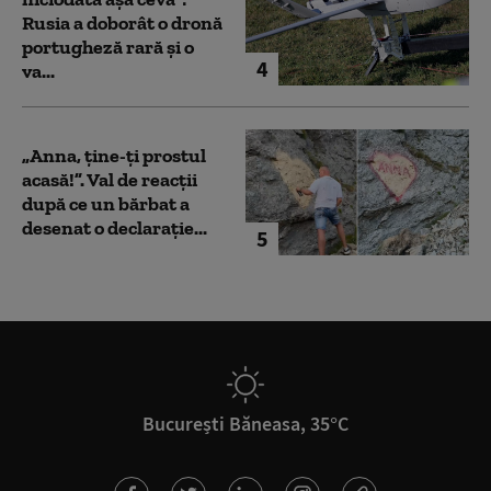
Rusia a doborât o dronă
portugheză rară și o
4
va...
„Anna, ţine-ţi prostul
acasă!”. Val de reacții
după ce un bărbat a
desenat o declarație...
5
București Băneasa, 35°C