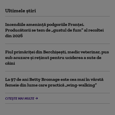
Ultimele știri
Incendiile amenință podgoriile Franței.
Producătorii se tem de „gustul de fum” al recoltei
din 2026
Fiul primăriţei din Berchişeşti, medic veterinar, pus
sub acuzare şi reţinut pentru uciderea a sute de
câini
La 97 de ani Betty Bromage este cea mai în vârstă
femeie din lume care practică „wing-walking”
CITEȘTE MAI MULTE