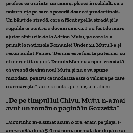
preface că o ia într-un sens și pleacă în celălalt, cu o
naturalețe pe care o posedă doar cei predestinați.
Un băiat de stradă, care a făcut apel la stradă și la
regulile ei pentru a deveni cineva. I-au fost de mare
ajutor sfaturile de la Adrian Mutu, pe care le-a
primit la naționala Romaniei Under 21. Mutu l-a și
recomandat Pamei: 'Dennis este foarte puternic, cu
el mergeți la sigur'. Dennis Man nu a spus vreodată
că vrea să devină noul Mutu și nu o va spune
niciodată, pentru că modestia este o valoare pe care
o urmărește”
, au mai notat jurnaliștii italieni.
„De pe timpul lui Chivu, Mutu, n-a mai
avut un român o pagină în Gazzetta”
„Mourinho m-a sunat acum o oră, eram pe plajă. I-
am zis «Bă, după 5-0 mă suni, normal, dar după ce ai