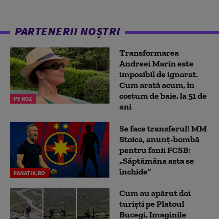
PARTENERII NOȘTRI
Transformarea
Andreei Marin este
imposibil de ignorat.
Cum arată acum, în
costum de baie, la 51 de
PE ROZ
ani
Se face transferul! MM
Stoica, anunț-bombă
pentru fanii FCSB:
„Săptămâna asta se
închide”
FANATIK.RO
Cum au apărut doi
turiști pe Platoul
Bucegi. Imaginile