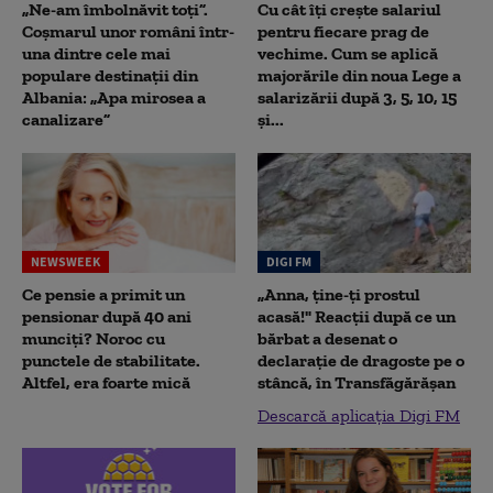
„Ne-am îmbolnăvit toți”.
Cu cât îți crește salariul
Coșmarul unor români într-
pentru fiecare prag de
una dintre cele mai
vechime. Cum se aplică
populare destinații din
majorările din noua Lege a
Albania: „Apa mirosea a
salarizării după 3, 5, 10, 15
canalizare”
și...
NEWSWEEK
DIGI FM
Ce pensie a primit un
„Anna, ţine-ţi prostul
pensionar după 40 ani
acasă!" Reacţii după ce un
munciți? Noroc cu
bărbat a desenat o
punctele de stabilitate.
declaraţie de dragoste pe o
Altfel, era foarte mică
stâncă, în Transfăgărăşan
Descarcă aplicația Digi FM