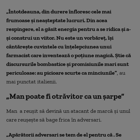
„Întotdeauna, din durere înfloresc cele mai
frumoase și neașteptate lucruri. Din acea
respingere, el a găsit energia pentru a se ridica și a-
și construi un viitor. Nu este un vorbăreț, își
cântărește cuvintele cu înțelepciunea unui
farmacist care inventează o poțiune magică. Știe că
discursurile bombastice și promisiunile mari sunt
periculoase: au picioare scurte ca minciunile”
, au
mai punctat italienii.
„Man poate fi otrăvitor ca un șarpe”
Man a reușit să devină un atacant de marcă și unul
care reușește să bage frica în adversari.
„Apărătorii adversari se tem de el pentru că . Se