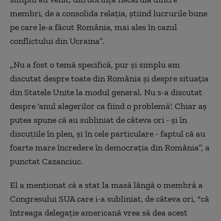
membri, de a consolida relaţia, ştiind lucrurile bune
pe care le-a făcut România, mai ales în cazul
conflictului din Ucraina”.
„Nu a fost o temă specifică, pur şi simplu am
discutat despre toate din România şi despre situaţia
din Statele Unite la modul general. Nu s-a discutat
despre 'anul alegerilor ca fiind o problemă'. Chiar aş
putea spune că au subliniat de câteva ori - şi în
discuţiile în plen, şi în cele particulare - faptul că au
foarte mare încredere în democraţia din România”, a
punctat Cazanciuc.
El a menţionat că a stat la masă lângă o membră a
Congresului SUA care i-a subliniat, de câteva ori, "că
întreaga delegaţie americană vrea să dea acest