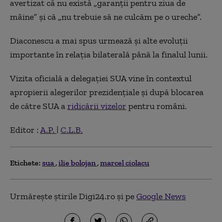
avertizat că nu există „garanții pentru ziua de
mâine” și că „nu trebuie să ne culcăm pe o ureche”.
Diaconescu a mai spus urmează și alte evoluții
importante în relația bilaterală până la finalul lunii.
Vizita oficială a delegației SUA vine în contextul
apropierii alegerilor prezidențiale și după blocarea
de către SUA a
ridicării vizelor
pentru români.
Editor :
A.P.
|
C.L.B.
Etichete:
sua
ilie bolojan
marcel ciolacu
Urmărește știrile Digi24.ro și pe
Google News