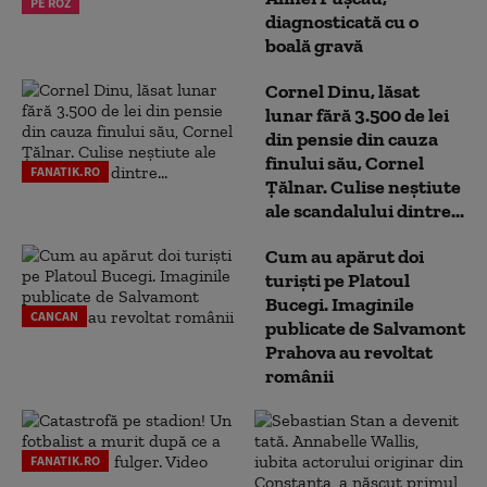
PE ROZ
diagnosticată cu o
boală gravă
Cornel Dinu, lăsat
lunar fără 3.500 de lei
din pensie din cauza
finului său, Cornel
FANATIK.RO
Țălnar. Culise neștiute
ale scandalului dintre...
Cum au apărut doi
turiști pe Platoul
Bucegi. Imaginile
CANCAN
publicate de Salvamont
Prahova au revoltat
românii
FANATIK.RO