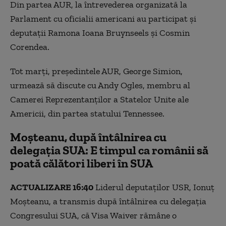
Din partea AUR, la întrevederea organizată la
Parlament cu oficialii americani au participat şi
deputaţii Ramona Ioana Bruynseels şi Cosmin
Corendea.
Tot marţi, preşedintele AUR, George Simion,
urmează să discute cu Andy Ogles, membru al
Camerei Reprezentanţilor a Statelor Unite ale
Americii, din partea statului Tennessee.
Moşteanu, după întâlnirea cu
delegaţia SUA: E timpul ca românii să
poată călători liberi în SUA
ACTUALIZARE 16:40
Liderul deputaţilor USR, Ionuţ
Moşteanu, a transmis după întâlnirea cu delegaţia
Congresului SUA, că Visa Waiver rămâne o