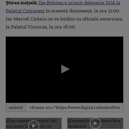
Știrea inițială.
Ilie Bolojan a primit delegația SUA la
Palatul Cotroceni
în această dimineață, la ora 11:00.
Iar Marcel Ciolacu se va întâlni cu oficialii americani
la Palatul Victoriei, la ora 16:00.
0
embed
seconds
of
0
seconds