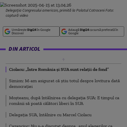
Delegația Congresului american, primită la Palatul Cotroceni Foto:
captură video
Urmărește
Digi24
în Google
Adaugă
Digi24
ca sursă preferată în
Discover
Google
DIN ARTICOL
Ciolacu: „Între România şi SUA sunt relaţii de fond”
Simion: M-am asigurat că ştiu totul despre lovitura dată
democraţiei
Moşteanu, după întâlnirea cu delegaţia SUA: E timpul ca
românii să poată călători liberi în SUA
Delegația SUA, întâlnire cu Marcel Ciolacu
Cazanciuc: Nu s-a discutat despre „anul alegerilor ca