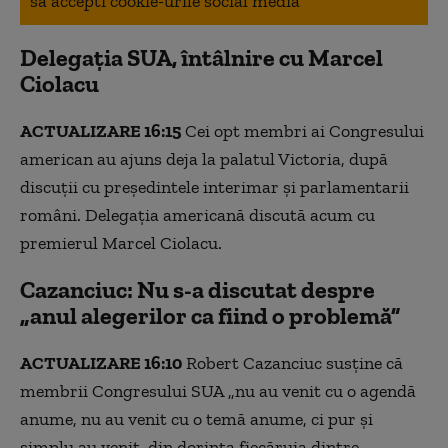
sa accepti cookie-urile social media
Delegația SUA, întâlnire cu Marcel
Ciolacu
ACTUALIZARE 16:15
Cei opt membri ai Congresului
american au ajuns deja la palatul Victoria, după
discuții cu președintele interimar și parlamentarii
români. Delegația americană discută acum cu
premierul Marcel Ciolacu.
Cazanciuc: Nu s-a discutat despre
„anul alegerilor ca fiind o problemă”
ACTUALIZARE 16:10
Robert Cazanciuc susține că
membrii Congresului SUA „nu au venit cu o agendă
anume, nu au venit cu o temă anume, ci pur şi
simplu au venit, din dorinţa fiecăruia dintre