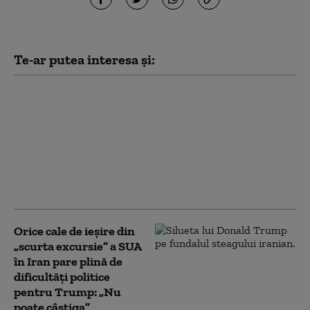
Te-ar putea interesa și:
Ministrul de externe
britanic a refuzat să
răspundă la
Washington dacă îl mai
consideră pe Trump
„idiot, rasist şi
misogin”
Orice cale de ieșire din
„scurta excursie” a SUA
în Iran pare plină de
dificultăți politice
pentru Trump: „Nu
poate câștiga”