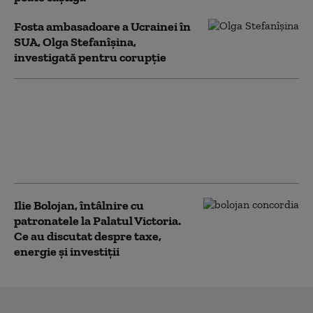
Fosta ambasadoare a Ucrainei în
SUA, Olga Stefanîşina,
investigată pentru corupţie
Un asistent medical din
SUA pune la pământ un
pacient violent. Ce nu a
știut bărbatul agresiv
atunci când l-a atacat
Ilie Bolojan, întâlnire cu
patronatele la Palatul Victoria.
Ce au discutat despre taxe,
energie și investiții