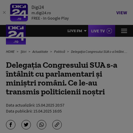
Digi24
VIEW
m.digi24.ro
FREE - In Google Play
LIVE TV
LIVE FM
HOME
Știri
Actualitate
Politică
Delegaţia Congresului SUA s-a întâlnit cu parlamentari și miniștri români. Ce le-au transmis politicienii noștri
Delegaţia Congresului SUA s-a
întâlnit cu parlamentari și
miniștri români. Ce le-au
transmis politicienii noștri
Data actualizării:
15.04.2025 20:57
Data publicării:
15.04.2025 16:05