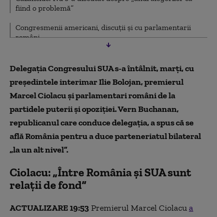
fiind o problemă”
Congresmenii americani, discuții și cu parlamentarii
români
Ce au discutat congresmenii americani cu Ilie Bolojan
Delegația Congresului SUA s-a întâlnit, marți, cu
Vern Buchanan, liderul delegației Congresului SUA: Sunt
președintele interimar Ilie Bolojan, premierul
optimist cu privire la relația România - SUA
Marcel Ciolacu și parlamentari români de la
Congresmenii americani au fost primiți la Palatul
partidele puterii și opoziției. Vern Buchanan,
Cotroceni
republicanul care conduce delegația, a spus că se
Cine sunt oficialii americani care au venit în România
află România pentru a duce parteneriatul bilateral
„la un alt nivel”.
Delegația SUA, condusă de Vern Buchanan
Ciolacu: „Între România şi SUA sunt
„România va oferi răspunsuri și garanții”
relaţii de fond”
ACTUALIZARE 19:53
Premierul Marcel Ciolacu
a