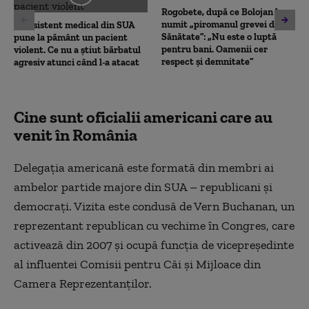
Rogobete, după ce Bolojan l-a
numit „piromanul grevei din
Un asistent medical din SUA
Sănătate”: „Nu este o luptă
pune la pământ un pacient
pentru bani. Oamenii cer
violent. Ce nu a știut bărbatul
respect și demnitate”
agresiv atunci când l-a atacat
Cine sunt oficialii americani care au
venit în România
Delegația americană este formată din membri ai
ambelor partide majore din SUA – republicani și
democrați. Vizita este condusă de Vern Buchanan, un
reprezentant republican cu vechime în Congres, care
activează din 2007 și ocupă funcția de vicepreședinte
al influentei Comisii pentru Căi și Mijloace din
Camera Reprezentanților.