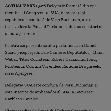
ACTUALIZARE 13.26
Delegaţie formată din opt
membri ai Congresului SUA, democraţi şi
republicani, condusă de Vern Buchanan, are o
întrevedere la Palatul Parlamentului, cu senatori şi
deputaţi români.
Printre cei prezenţi se află parlamentarii Daniel
Suciu (vicepreşedintele Camerei Deputaţilor), Mihai
Weber, Titus Corlăţean, Robert Cazanciuc, Ionuţ
Moşteanu, Cosmin Corendea, Ramona Bruynseels,
scris Agerpres.
Delegaţia SUA este conducă de Vern Buchanan şi
este însoţită de ambasadorul SUA la Bucureşti,
Kathleen Kavalec.
Vicepreşedintele Senatului Robert Cazanciuc a