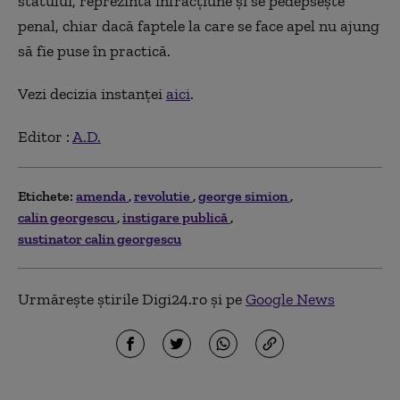
statului, reprezintă infracțiune și se pedepsește
penal, chiar dacă faptele la care se face apel nu ajung
să fie puse în practică.
Vezi decizia instanței
aici
.
Editor :
A.D.
Etichete:
amenda
revolutie
george simion
calin georgescu
instigare publică
sustinator calin georgescu
Urmărește știrile Digi24.ro și pe
Google News