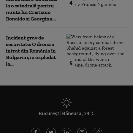
4
la o catedrală pentru
nunta lui Cristiano
Ronaldo şi Georgina...
Incident grav de
securitate: O dronă a
intrat din România în
Bulgaria şi a explodat
5
la...
București Băneasa, 24°C