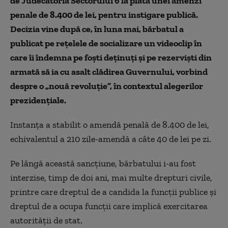
de Judecătoria Sectorului 6 la plata unei amenzi
penale de 8.400 de lei, pentru instigare publică.
Decizia vine după ce, în luna mai, bărbatul a
publicat pe rețelele de socializare un videoclip în
care îi îndemna pe foști deținuți și pe rezerviști din
armată să ia cu asalt clădirea Guvernului, vorbind
despre o „nouă revoluție”, în contextul alegerilor
prezidențiale.
Instanța a stabilit o amendă penală de 8.400 de lei,
echivalentul a 210 zile-amendă a câte 40 de lei pe zi.
Pe lângă această sancțiune, bărbatului i-au fost
interzise, timp de doi ani, mai multe drepturi civile,
printre care dreptul de a candida la funcții publice și
dreptul de a ocupa funcții care implică exercitarea
autorității de stat.