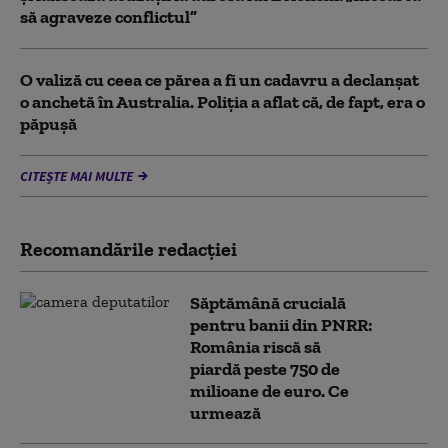
să agraveze conflictul”
O valiză cu ceea ce părea a fi un cadavru a declanșat
o anchetă în Australia. Poliția a aflat că, de fapt, era o
păpușă
CITEȘTE MAI MULTE
Recomandările redacţiei
Săptămână crucială
pentru banii din PNRR:
România riscă să
piardă peste 750 de
milioane de euro. Ce
urmează