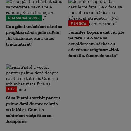
DIGI ANIMAL WORLD
FILM NOW
Ce a găsit un bărbat când se
Jennifer Lopez a dat cărțile
pregătea să-și spele rufele:
pe față. Ce o face să
„Era în haine, am rămas
considere un bărbat cu
traumatizat”
adevărat atrăgător: „Noi,
femeile, facem de toate”
UTV
Gina Pistol a vorbit pentru
prima dată despre relația
cu tatăl ei. Cum i-a
schimbat viața fiica sa,
Josephine