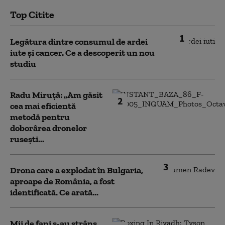
Top Citite
1
Legătura dintre consumul de ardei
iute și cancer. Ce a descoperit un nou
studiu
Radu Miruță: „Am găsit
2
cea mai eficientă
metodă pentru
doborârea dronelor
rusești...
3
Drona care a explodat în Bulgaria,
aproape de România, a fost
identificată. Ce arată...
Mii de fani s-au strâns