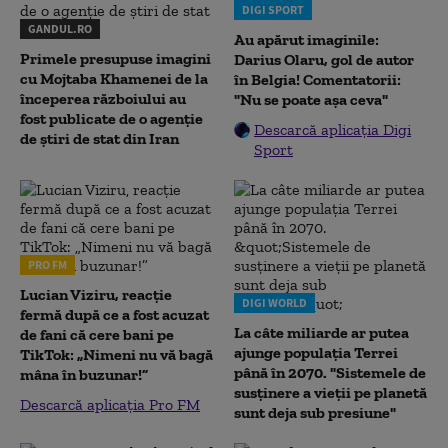
DIGI SPORT
GANDUL.RO
Au apărut imaginile:
Primele presupuse imagini
Darius Olaru, gol de autor
cu Mojtaba Khamenei de la
în Belgia! Comentatorii:
începerea războiului au
"Nu se poate așa ceva"
fost publicate de o agenție
Descarcă aplicația Digi
de știri de stat din Iran
Sport
PRO FM
Lucian Viziru, reacție
DIGI WORLD
fermă după ce a fost acuzat
La câte miliarde ar putea
de fani că cere bani pe
ajunge populația Terrei
TikTok: „Nimeni nu vă bagă
până în 2070. "Sistemele de
mâna în buzunar!”
susținere a vieții pe planetă
Descarcă aplicația Pro FM
sunt deja sub presiune"