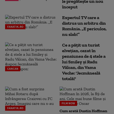
le pregătește un nou
început
Expertul TV care a
distrus un arbitru din
FANATIK.RO
România. „E periculos,
nu slab!”
Ce a pățit un turist
elvețian, cazat în
pensiunea de 4 stele a
lui Smiley și Radu
Vâlcan, din Vama
CANCAN
Veche: 'Jecmăneală
totală!'
FILM NOW
FANATIK.RO
Cum arată Dustin Hoffman