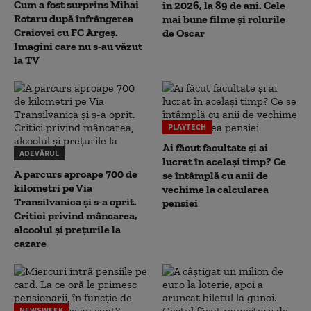
Cum a fost surprins Mihai
în 2026, la 89 de ani. Cele
Rotaru după înfrângerea
mai bune filme și rolurile
Craiovei cu FC Argeș.
de Oscar
Imagini care nu s-au văzut
la TV
PLAYTECH
Ai făcut facultate și ai
ADEVĂRUL
lucrat în același timp? Ce
A parcurs aproape 700 de
se întâmplă cu anii de
kilometri pe Via
vechime la calcularea
Transilvanica și s-a oprit.
pensiei
Critici privind mâncarea,
alcoolul și prețurile la
cazare
NEWSWEEK