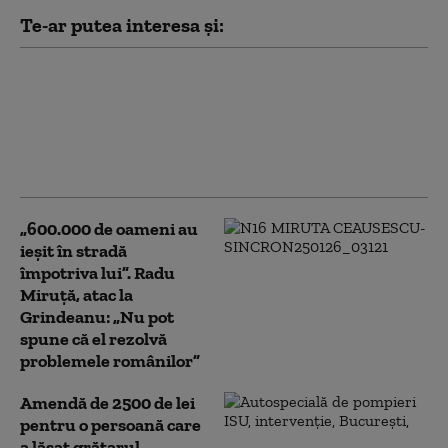
Te-ar putea interesa și:
Un web designer din
Republica Moldova este
în spatele site-ului AUR
pentru suspendarea
președintelui
„600.000 de oameni au
ieșit în stradă
împotriva lui”. Radu
Miruță, atac la
Grindeanu: „Nu pot
spune că el rezolvă
problemele românilor”
Amendă de 2500 de lei
pentru o persoană care
a lăsat grătarul