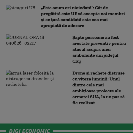
„Este acum ori niciodată”: Cât de
pregătită este UE să accepte noi membri
și ce țară candidată este cea mai
apropiată de aderare
Șapte persoane au fost
arestate preventiv pentru
atacul asupra unei
ambulanțe din județul
Cluj
Drone și rachete distruse
cu viteza luminii: Unul
dintre cele mai
ambițioase proiecte ale
armatei SUA, la un pas să
fie realizat
DIGI ECONOMIC