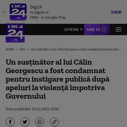
Digi24
VIEW
m.digi24.ro
FREE - In Google Play
LIVE TV
LIVE FM
HOME
Știri
Un susținător al lui Călin Georgescu a fost condamnat pentru instigare publică după apeluri la violență împotriva Guvernului
Un susținător al lui Călin
Georgescu a fost condamnat
pentru instigare publică după
apeluri la violență împotriva
Guvernului
Data publicării:
29.12.2025 10:55