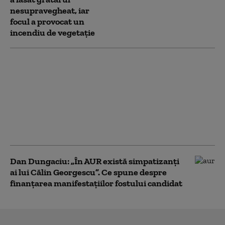
nesupravegheat, iar
focul a provocat un
incendiu de vegetaţie
România nu își mai
permite să sprijine
financiar Ucraina,
spune Dungaciu.
Liderul AUR se
distanțează de
discursul lui Simion
Dan Dungaciu: „În AUR există simpatizanți
ai lui Călin Georgescu”. Ce spune despre
finanțarea manifestațiilor fostului candidat