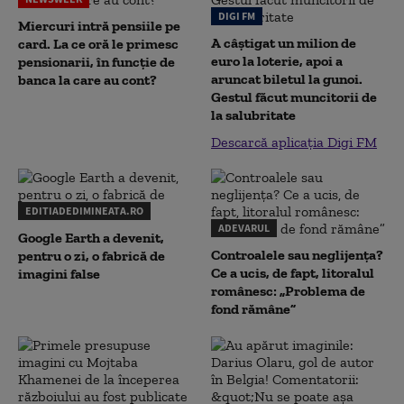
DIGI FM
Miercuri intră pensiile pe
A câștigat un milion de
card. La ce oră le primesc
euro la loterie, apoi a
pensionarii, în funcție de
aruncat biletul la gunoi.
banca la care au cont?
Gestul făcut muncitorii de
la salubritate
Descarcă aplicația Digi FM
EDITIADEDIMINEATA.RO
ADEVARUL
Google Earth a devenit,
Controalele sau neglijența?
pentru o zi, o fabrică de
Ce a ucis, de fapt, litoralul
imagini false
românesc: „Problema de
fond rămâne”