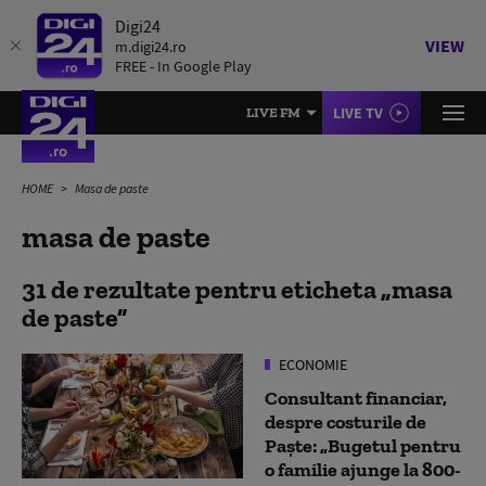
Digi24
VIEW
m.digi24.ro
FREE - In Google Play
LIVE TV
LIVE FM
HOME
Masa de paste
masa de paste
31 de rezultate pentru eticheta
masa
de paste
ECONOMIE
Consultant financiar,
despre costurile de
Paște: „Bugetul pentru
o familie ajunge la 800-