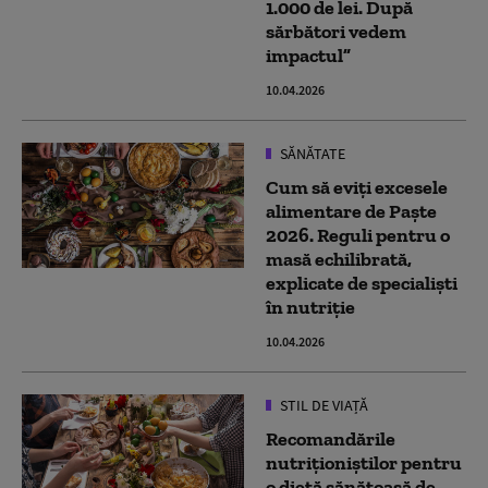
1.000 de lei. După
sărbători vedem
impactul”
10.04.2026
SĂNĂTATE
Cum să eviți excesele
alimentare de Paște
2026. Reguli pentru o
masă echilibrată,
explicate de specialiști
în nutriție
10.04.2026
STIL DE VIAȚĂ
Recomandările
nutriționiștilor pentru
o dietă sănătoasă de