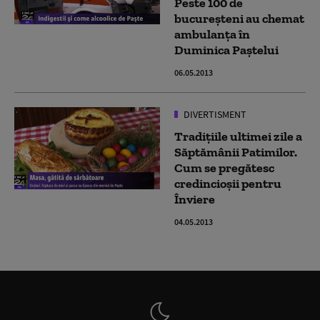
Peste 100 de
bucureşteni au chemat
ambulanţa în
Duminica Paştelui
06.05.2013
DIVERTISMENT
Tradiţiile ultimei zile a
Săptămânii Patimilor.
Cum se pregătesc
credincioşii pentru
Înviere
04.05.2013