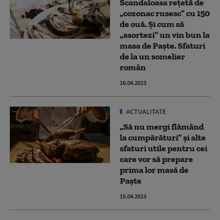
Scandaloasa rețetă de
„cozonac rusesc” cu 150
de ouă. Și cum să
„asortezi” un vin bun la
masa de Paște. Sfaturi
de la un somelier
român
16.04.2023
ACTUALITATE
„Să nu mergi flămând
la cumpărături” și alte
sfaturi utile pentru cei
care vor să prepare
prima lor masă de
Paște
15.04.2023