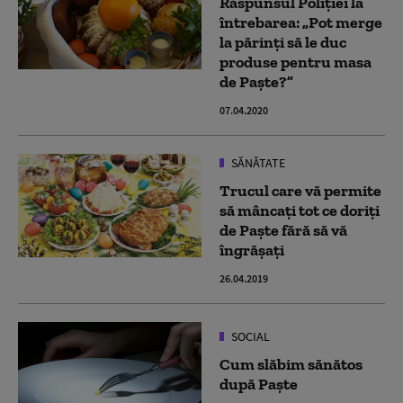
Răspunsul Poliției la
întrebarea: „Pot merge
la părinți să le duc
produse pentru masa
de Paște?”
07.04.2020
SĂNĂTATE
Trucul care vă permite
să mâncați tot ce doriți
de Paște fără să vă
îngrășați
26.04.2019
SOCIAL
Cum slăbim sănătos
după Paște