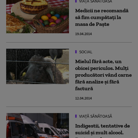
VIAȚĂ SĂNĂTOASĂ
Medicii ne recomandă
să fim cumpătați la
masa de Paște
19.04.2014
SOCIAL
Mielul fără acte, un
obicei periculos. Mulți
producători vând carne
fără analize și fără
factură
12.04.2014
VIAȚĂ SĂNĂTOASĂ
Indigestii, tentative de
suicid şi mult alcool.