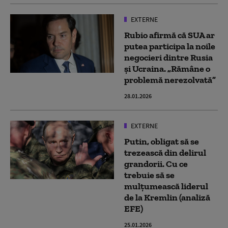
EXTERNE
Rubio afirmă că SUA ar
putea participa la noile
negocieri dintre Rusia
şi Ucraina. „Rămâne o
problemă nerezolvată”
28.01.2026
EXTERNE
Putin, obligat să se
trezească din delirul
grandorii. Cu ce
trebuie să se
mulţumească liderul
de la Kremlin (analiză
EFE)
25.01.2026