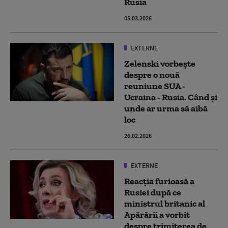
Rusia
05.03.2026
EXTERNE
Zelenski vorbeşte
despre o nouă
reuniune SUA -
Ucraina - Rusia. Când și
unde ar urma să aibă
loc
26.02.2026
EXTERNE
Reacția furioasă a
Rusiei după ce
ministrul britanic al
Apărării a vorbit
despre trimiterea de