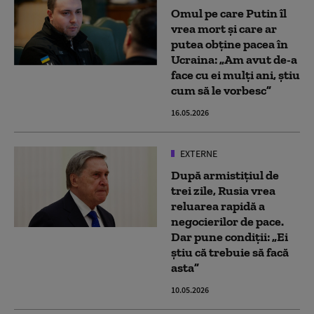
Omul pe care Putin îl
vrea mort și care ar
putea obține pacea în
Ucraina: „Am avut de-a
face cu ei mulți ani, știu
cum să le vorbesc”
16.05.2026
EXTERNE
După armistițiul de
trei zile, Rusia vrea
reluarea rapidă a
negocierilor de pace.
Dar pune condiții: „Ei
ştiu că trebuie să facă
asta”
10.05.2026