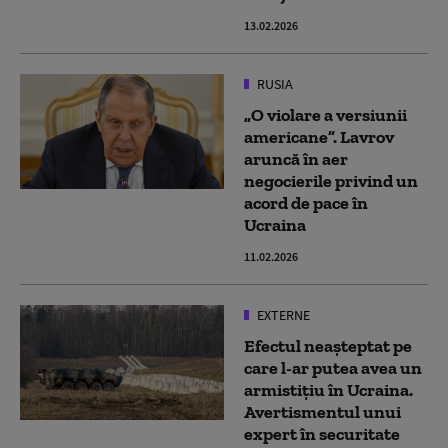
13.02.2026
RUSIA
„O violare a versiunii
americane”. Lavrov
aruncă în aer
negocierile privind un
acord de pace în
Ucraina
11.02.2026
EXTERNE
Efectul neașteptat pe
care l-ar putea avea un
armistiţiu în Ucraina.
Avertismentul unui
expert în securitate