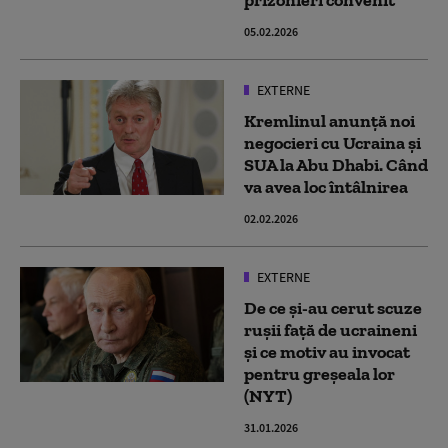
prizonieri convenit
05.02.2026
EXTERNE
Kremlinul anunță noi
negocieri cu Ucraina și
SUA la Abu Dhabi. Când
va avea loc întâlnirea
02.02.2026
EXTERNE
De ce și-au cerut scuze
rușii față de ucraineni
și ce motiv au invocat
pentru greșeala lor
(NYT)
31.01.2026