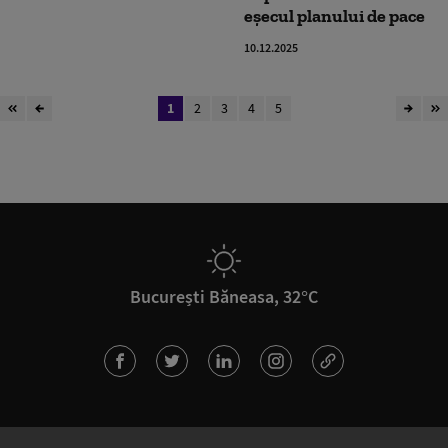
eșecul planului de pace
10.12.2025
1
2
3
4
5
București Băneasa, 32°C