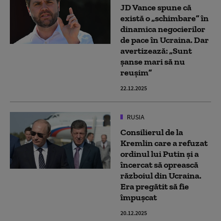
JD Vance spune că
există o „schimbare” în
dinamica negocierilor
de pace în Ucraina. Dar
avertizează: „Sunt
șanse mari să nu
reușim”
22.12.2025
RUSIA
Consilierul de la
Kremlin care a refuzat
ordinul lui Putin și a
încercat să oprească
războiul din Ucraina.
Era pregătit să fie
împușcat
20.12.2025