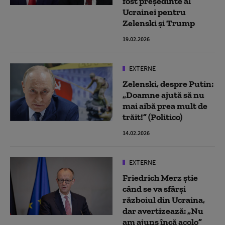
fost președinte al
Ucrainei pentru
Zelenski și Trump
19.02.2026
EXTERNE
Zelenski, despre Putin:
„Doamne ajută să nu
mai aibă prea mult de
trăit!” (Politico)
14.02.2026
EXTERNE
Friedrich Merz știe
când se va sfârși
războiul din Ucraina,
dar avertizează: „Nu
am ajuns încă acolo”