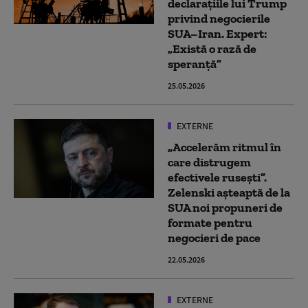
declarațiile lui Trump
privind negocierile
SUA–Iran. Expert:
„Există o rază de
speranță”
25.05.2026
EXTERNE
„Accelerăm ritmul în
care distrugem
efectivele ruseşti”.
Zelenski aşteaptă de la
SUA noi propuneri de
formate pentru
negocieri de pace
22.05.2026
EXTERNE