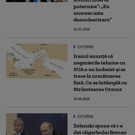
puternice”: „Eu
numesc asta
denuclearizare”
01.07.2026
EXTERNE
Iranul anunţă că
negocierile tehnice cu
SUA s-au încheiat şi se
trece la următoarea
fază. Ce se întâmplă cu
Strâmtoarea Ormuz
23.06.2026
EXTERNE
Zelenski spune că i-a
dat oligarhului Roman