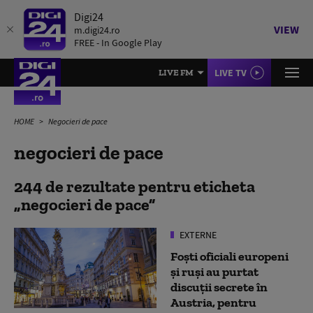
Digi24
VIEW
m.digi24.ro
FREE - In Google Play
LIVE TV
LIVE FM
HOME
Negocieri de pace
negocieri de pace
244 de rezultate pentru eticheta
negocieri de pace
EXTERNE
Foști oficiali europeni
și ruși au purtat
discuții secrete în
Austria, pentru