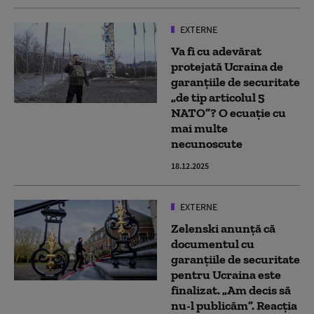
EXTERNE
Va fi cu adevărat
protejată Ucraina de
garanțiile de securitate
„de tip articolul 5
NATO”? O ecuație cu
mai multe
necunoscute
18.12.2025
EXTERNE
Zelenski anunţă că
documentul cu
garanţiile de securitate
pentru Ucraina este
finalizat. „Am decis să
nu-l publicăm”. Reacția