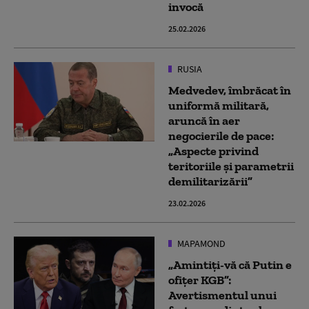
invocă
25.02.2026
RUSIA
Medvedev, îmbrăcat în
uniformă militară,
aruncă în aer
negocierile de pace:
„Aspecte privind
teritoriile și parametrii
demilitarizării”
23.02.2026
MAPAMOND
„Amintiți-vă că Putin e
ofițer KGB”:
Avertismentul unui