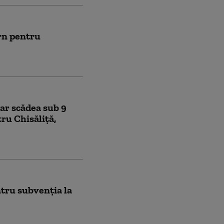
rn pentru
ar scădea sub 9
tru Chisăliță,
ntru subvenția la