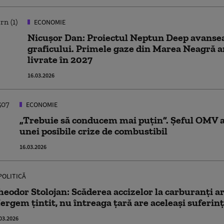
ECONOMIE
Nicușor Dan: Proiectul Neptun Deep avanse
graficului. Primele gaze din Marea Neagră a
livrate în 2027
16.03.2026
ECONOMIE
„Trebuie să conducem mai puțin”. Șeful OMV 
unei posibile crize de combustibil
16.03.2026
POLITICĂ
heodor Stolojan: Scăderea accizelor la carburanți ar 
ergem țintit, nu întreaga țară are aceleași suferin
03.2026