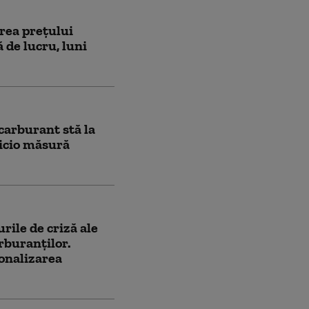
rea preţului
 de lucru, luni
carburant stă la
nicio măsură
rile de criză ale
rburanților.
ionalizarea