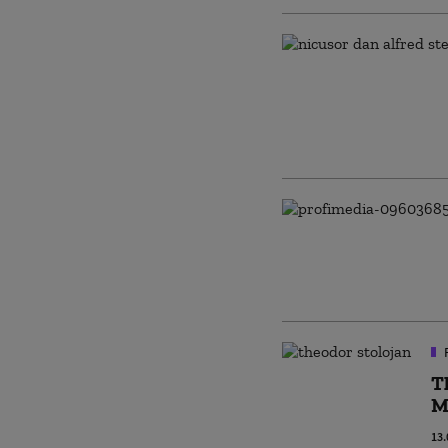
T
M
13.