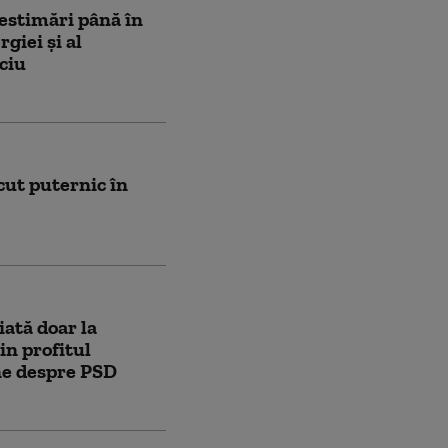
 estimări până în
giei și al
ciu
cut puternic în
ăiată doar la
in profitul
ne despre PSD