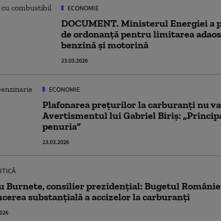
ECONOMIE
DOCUMENT. Ministerul Energiei a pu
de ordonanță pentru limitarea adaos
benzină și motorină
23.03.2026
ECONOMIE
Plafonarea prețurilor la carburanți nu va 
Avertismentul lui Gabriel Biriș: „Principa
penuria”
23.03.2026
ITICĂ
 Burnete, consilier prezidențial: Bugetul Românie
cerea substanțială a accizelor la carburanți
2026