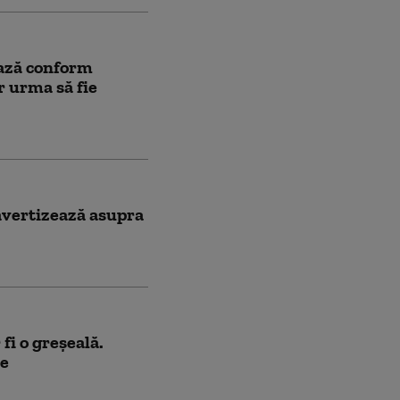
ază conform
r urma să fie
avertizează asupra
fi o greșeală.
țe