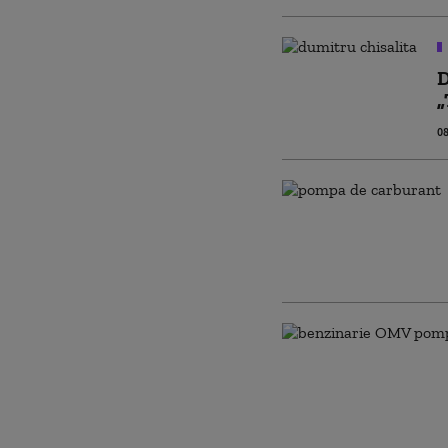
D
„
08