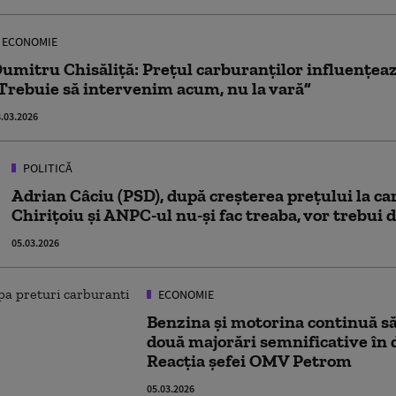
ECONOMIE
umitru Chisăliță: Prețul carburanților influențează
Trebuie să intervenim acum, nu la vară”
.03.2026
POLITICĂ
Adrian Câciu (PSD), după creşterea preţului la ca
Chiriţoiu şi ANPC-ul nu-şi fac treaba, vor trebui 
05.03.2026
ECONOMIE
Benzina și motorina continuă s
două majorări semnificative în d
Reacția șefei OMV Petrom
05.03.2026