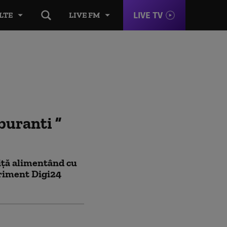
LIVE TV
LTE
LIVE FM
rburanti
iță alimentând cu
eriment Digi24