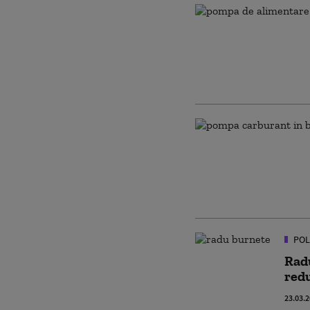
POL
Radu
redu
23.03.