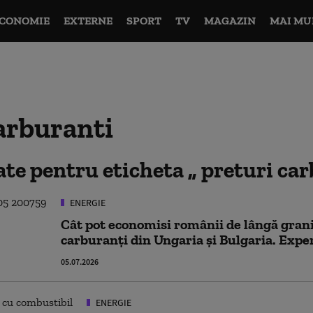
CONOMIE
EXTERNE
SPORT
TV
MAGAZIN
MAI MU
arburanti
tate pentru eticheta
preturi ca
ENERGIE
Cât pot economisi românii de lângă gran
carburanți din Ungaria și Bulgaria. Exp
05.07.2026
ENERGIE