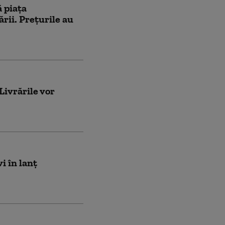
 piaţa
rii. Preţurile au
Livrările vor
i în lanț