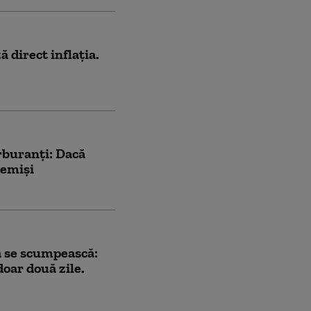
 direct inflația.
rburanţi: Dacă
demişi
ă se scumpească:
oar două zile.