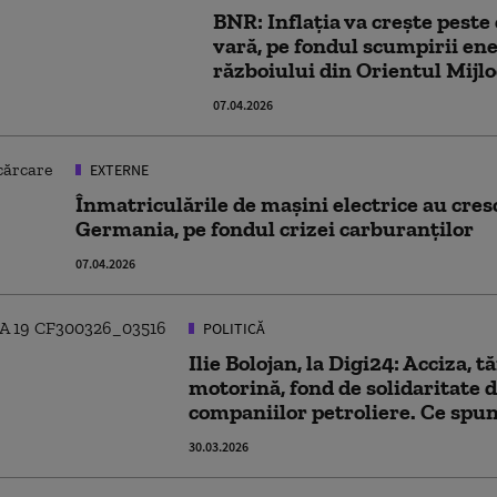
BNR: Inflația va crește peste
vară, pe fondul scumpirii ener
războiului din Orientul Mijlo
07.04.2026
EXTERNE
Înmatriculările de mașini electrice au cres
Germania, pe fondul crizei carburanților
07.04.2026
POLITICĂ
Ilie Bolojan, la Digi24: Acciza, t
motorină, fond de solidaritate d
companiilor petroliere. Ce spu
30.03.2026