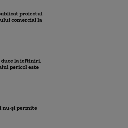
blicat proiectul
ului comercial la
duce la ieftiniri.
lul pericol este
i nu-și permite