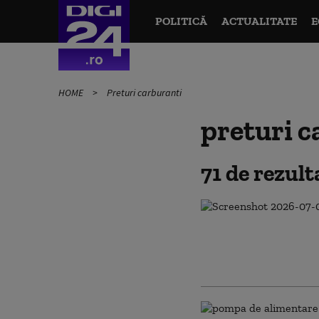
POLITICĂ
ACTUALITATE
E
HOME
Preturi carburanti
preturi c
71 de rezul