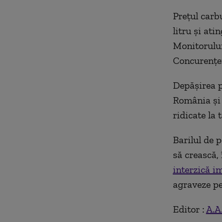
Preţul carb
litru și at
Monitorului
Concurenţei
Depăşirea p
România şi 
ridicate la
Barilul de p
să crească, 
interzică i
agraveze pe
Editor :
A.A