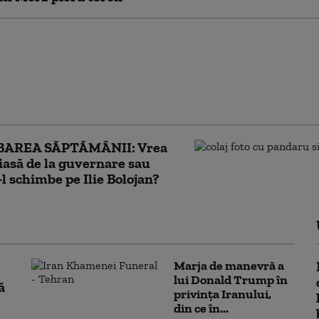
procesul bătăii din
ent dintre Dan
u și Florin Roman,
i ani de când a avut loc
lul
BAREA SĂPTĂMÂNII: Vrea
iasă de la guvernare sau
-l schimbe pe Ilie Bolojan?
Marja de manevră a
lui Donald Trump în
ă
privința Iranului,
din ce în...