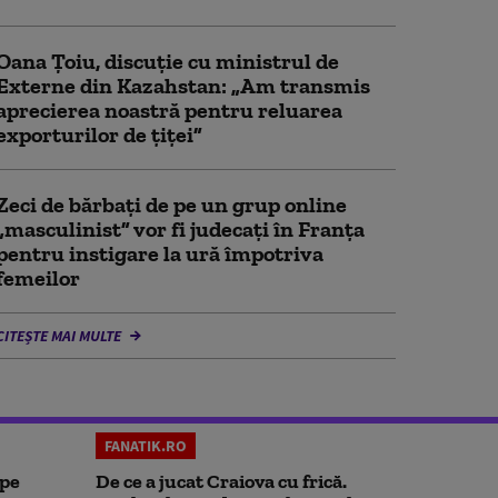
Oana Țoiu, discuție cu ministrul de
Externe din Kazahstan: „Am transmis
aprecierea noastră pentru reluarea
exporturilor de țiței”
Zeci de bărbați de pe un grup online
„masculinist” vor fi judecați în Franța
pentru instigare la ură împotriva
femeilor
CITEȘTE MAI MULTE
FANATIK.RO
 pe
De ce a jucat Craiova cu frică.