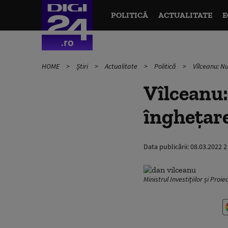
POLITICĂ
ACTUALITATE
E
HOME
Știri
Actualitate
Politică
Vîlceanu: Nu
Vîlceanu:
îngheţare
Data publicării:
08.03.2022 2
Ministrul Investițiilor și P