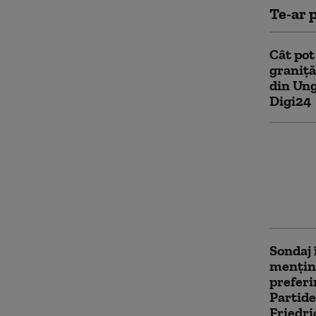
Te-ar p
Cât pot
graniță
din Ung
Digi24
Consili
monitor
carbura
plafonă
mici d
Sondaj 
mențin
preferi
Partidel
Friedri