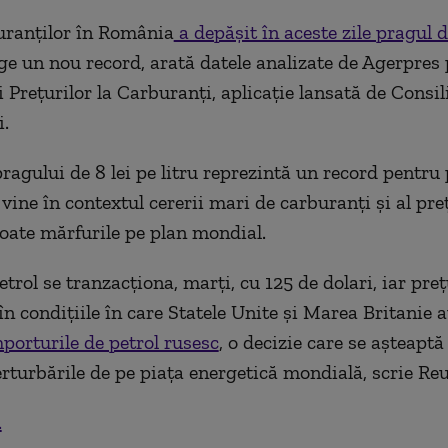
uranţilor în România
a depăşit în aceste zile pragul d
inge un nou record, arată datele analizate de Agerpres
 Preţurilor la Carburanţi, aplicaţie lansată de Consil
.
ragului de 8 lei pe litru reprezintă un record pentru 
vine în contextul cererii mari de carburanţi şi al pre
 toate mărfurile pe plan mondial.
etrol se tranzacţiona, marţi, cu 125 de dolari, iar pre
în condițiile în care Statele Unite și Marea Britanie 
mporturile de petrol rusesc
, o decizie care se așteaptă
rturbările de pe piața energetică mondială, scrie Re
.