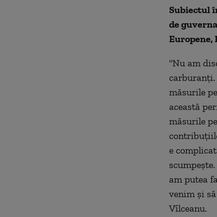
Subiectul î
de guvernar
Europene, D
"Nu am discu
carburanţi. 
măsurile pe
această per
măsurile pe
contribuţiil
e complicat
scumpeşte. 
am putea fa
venim şi să
Vîlceanu.