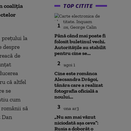
TOP CITITE
n coaliţia
ectelor
1
Până când mai poate fi
 preţului la
folosit buletinul vechi.
ie despre
Autoritățile au stabilit
pentru cine se...
treacă de
2
unţat
educerea
Cine este românca
Alecsandra Drăgoi,
ru că altfel
tânăra care a realizat
re se
fotografia oficială a
noului...
ştiu cum
3
e românii să
t Dan
„Nu am mai văzut
niciodată așa ceva”:
Rusia a doborât o