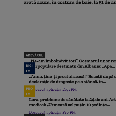
arată acum, în costum de baie, la 51 de a
ADEVĂRUL
„Ne-am îmbolnăvit toți”. Coșmarul unor ro
DIGI
mai populare destinații din Albania: „Apa...
FM
„Anna, ţine-ţi prostul acasă!" Reacţii după 
declaraţie de dragoste pe o stâncă, în...
PRO
Descarcă aplicația Digi FM
FM
Lora, probleme de sănătate la 44 de ani. Art
medical: „Urmează cel puțin 10 ședințe...
Descarcă aplicația Pro FM