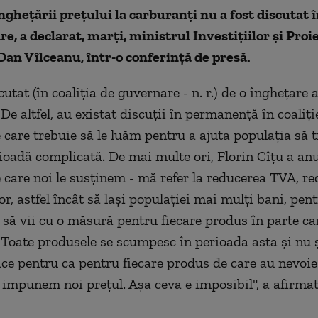
ngheţării preţului la carburanţi nu a fost discutat î
e, a declarat, marţi, ministrul Investiţiilor şi Proi
an Vîlceanu, într-o conferinţă de presă.
tat (în coaliţia de guvernare - n. r.) de o îngheţare a
De altfel, au existat discuţii în permanenţă în coaliţ
 care trebuie să le luăm pentru a ajuta populaţia să 
ioadă complicată. De mai multe ori, Florin Cîţu a an
 care noi le susţinem - mă refer la reducerea TVA, r
or, astfel încât să laşi populaţiei mai mulţi bani, pent
 să vii cu o măsură pentru fiecare produs în parte ca
Toate produsele se scumpesc în perioada asta şi nu 
ce pentru ca pentru fiecare produs de care au nevoi
 impunem noi preţul. Aşa ceva e imposibil", a afirma