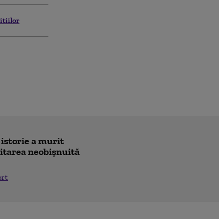
itiilor
 istorie a murit
icitarea neobișnuită
ort