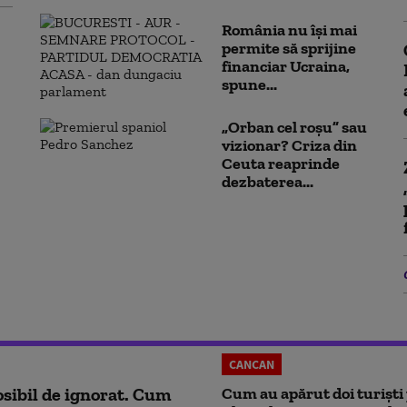
România nu își mai
permite să sprijine
financiar Ucraina,
spune...
„Orban cel roșu” sau
vizionar? Criza din
Ceuta reaprinde
dezbaterea...
CANCAN
sibil de ignorat. Cum
Cum au apărut doi turiști