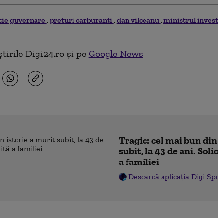
itie guvernare
preturi carburanti
dan vilceanu
ministrul invest
tirile Digi24.ro și pe
Google News
Tragic: cel mai bun din
subit, la 43 de ani. Sol
a familiei
Descarcă aplicația Digi Sp