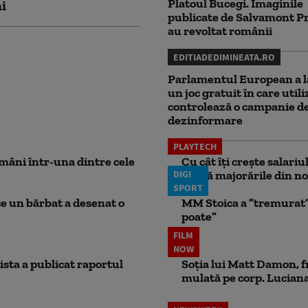
Platoul Bucegi. Imaginile
ni
publicate de Salvamont P
au revoltat românii
EDITIADEDIMINEATA.RO
Parlamentul European a l
un joc gratuit în care utili
controlează o campanie d
dezinformare
PLAYTECH
mâni într-una dintre cele
Cu cât îți crește salari
DIGI
aplică majorările din no
SPORT
ce un bărbat a desenat o
MM Stoica a ”tremurat” 
poate”
FILM
NOW
ista a publicat raportul
Soția lui Matt Damon, f
mulată pe corp. Luciana 