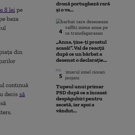
dronă portugheză rară
e 8 lei
pe
și o va...
 pe baza
iul
4
„Anna, ţine-ţi prostul
acasă!”. Val de reacții
piaţa din
după ce un bărbat a
desenat o declarație...
ţurilor
5
țul continuă
Tupeul unui primar
PSD după ce a încasat
au decis
să
despăgubiri pentru
 să
secetă, iar apoi a
vândut...
uters.