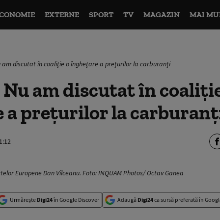
CONOMIE
EXTERNE
SPORT
TV
MAGAZIN
MAI MU
 am discutat în coaliţie o îngheţare a preţurilor la carburanţi
 Nu am discutat în coaliţi
 a preţurilor la carburanţ
1:12
roiectelor Europene Dan Vîlceanu. Foto: INQUAM Photos/ Octav Ganea
Urmărește
Digi24
în Google Discover
Adaugă
Digi24
ca sursă preferată în Googl