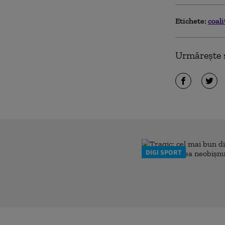
Etichete:
coal
Urmărește ș
DIGI SPORT