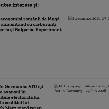
utea interesa și:
 economisi românii de lângă
 alimentând cu carburanți
aria și Bulgaria. Experiment
ul Concurenţei
izează piaţa
nţilor, după expirarea
rii. Preţurile au fost mai
ecât media UE
în Germania: AfD își
e avansul în
nțele electoratului.
e coaliției lui
ch Merz pierd teren