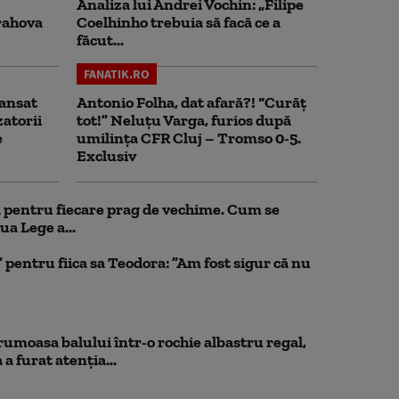
Analiza lui Andrei Vochin: „Filipe
rahova
Coelhinho trebuia să facă ce a
făcut...
FANATIK.RO
ansat
Antonio Folha, dat afară?! “Curăț
zatorii
tot!” Neluțu Varga, furios după
e
umilința CFR Cluj – Tromso 0-5.
Exclusiv
ul pentru fiecare prag de vechime. Cum se
ua Lege a...
pentru fiica sa Teodora: ”Am fost sigur că nu
rumoasa balului într-o rochie albastru regal,
a furat atenția...