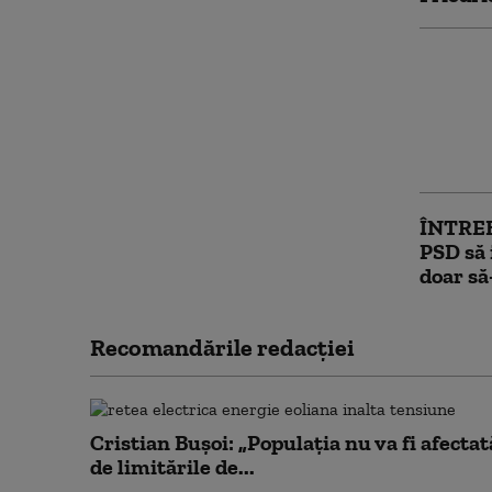
Începe 
Parlam
Vîlcean
după do
scanda
ÎNTRE
PSD să 
doar să
Recomandările redacţiei
Cristian Bușoi: „Populația nu va fi afectat
de limitările de...