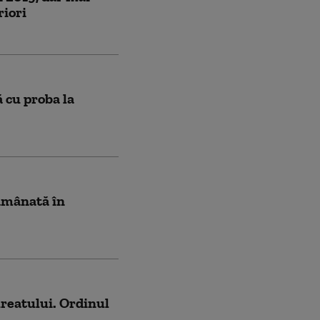
riori
 cu proba la
amânată în
ureatului. Ordinul