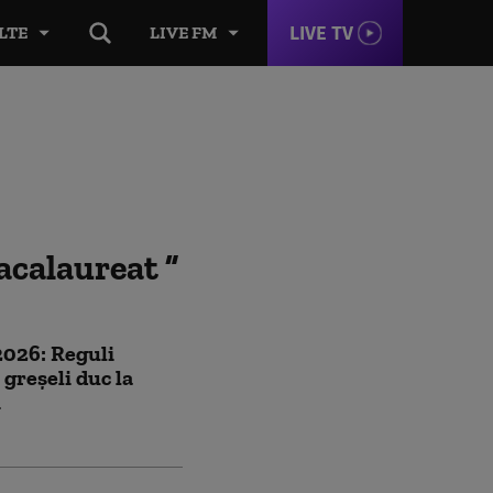
LIVE TV
LTE
LIVE FM
acalaureat
2026: Reguli
 greșeli duc la
n