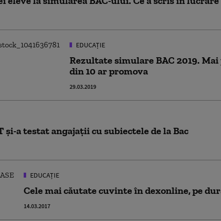
i eleve la simularea BAC-ului. Ce a scris în lucrare
EDUCAȚIE
Rezultate simulare BAC 2019. Mai p
din 10 ar promova
29.03.2019
 şi-a testat angajaţii cu subiectele de la Bac
EDUCAȚIE
Cele mai căutate cuvinte în dexonline, pe dur
14.03.2017