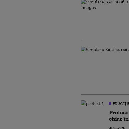
EDUCAȚI
Profeso
chiar î
31.01.2026