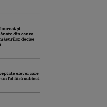
laureat și
mânate din cauza
 măsurilor decise
i
reptate elevei care
-un fel fără subiect