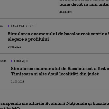
bune decât în anii ante
31.03.2021
FARA CATEGORIE
Simularea examenului de bacalaureat continuă
alegere a profilului
24.03.2021
EDUCAȚIE
Simularea examenului de Bacalaureat a fost 
Timișoara și alte două localități din județ
21.03.2021
Se suspendă simulările Evaluării Naţionale şi bacala
icat în MO