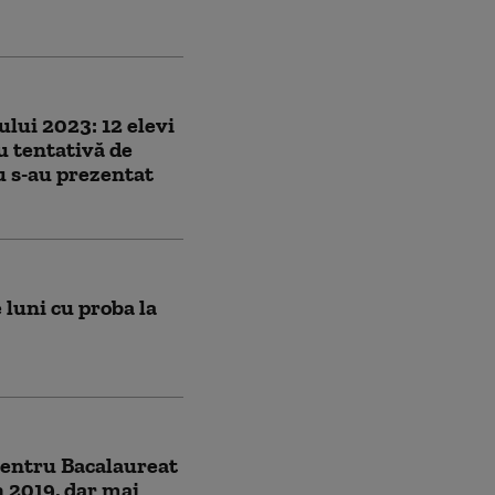
lui 2023: 12 elevi
u tentativă de
u s-au prezentat
luni cu proba la
pentru Bacalaureat
n 2019, dar mai