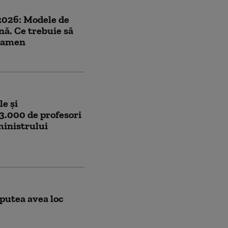
2026: Modele de
nă. Ce trebuie să
examen
e și
73.000 de profesori
ministrului
 putea avea loc