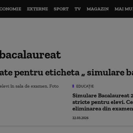
CONOMIE
EXTERNE
SPORT
TV
MAGAZIN
MAI MU
 bacalaureat
tate pentru eticheta
simulare b
EDUCAȚIE
Simulare Bacalaureat 
stricte pentru elevi. Ce
eliminarea din exame
22.03.2026