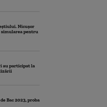
știului. Nicușor
a simularea pentru
 au participat la
lizării
 de Bac 2023, proba