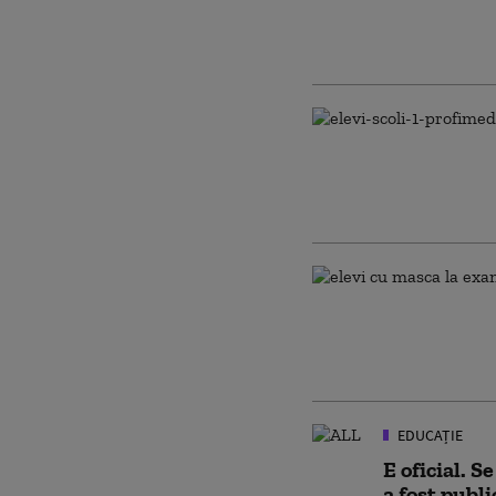
EDUCAȚIE
E oficial. 
a fost publ