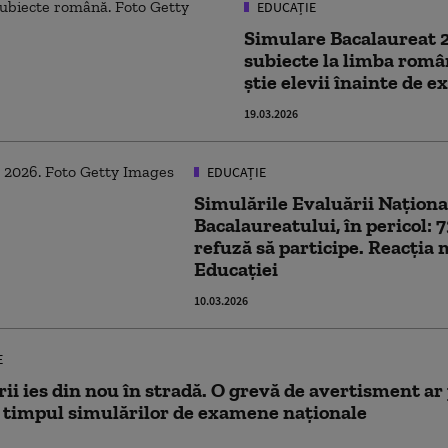
EDUCAȚIE
Simulare Bacalaureat 
subiecte la limba româ
știe elevii înainte de 
19.03.2026
EDUCAȚIE
Simulările Evaluării Național
Bacalaureatului, în pericol: 
refuză să participe. Reacția 
Educației
10.03.2026
E
rii ies din nou în stradă. O grevă de avertisment ar
n timpul simulărilor de examene naționale