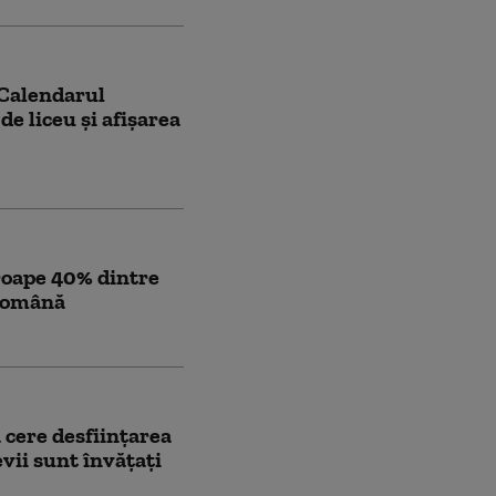
 Calendarul
de liceu și afișarea
roape 40% dintre
 română
 cere desfiinţarea
vii sunt învăţaţi