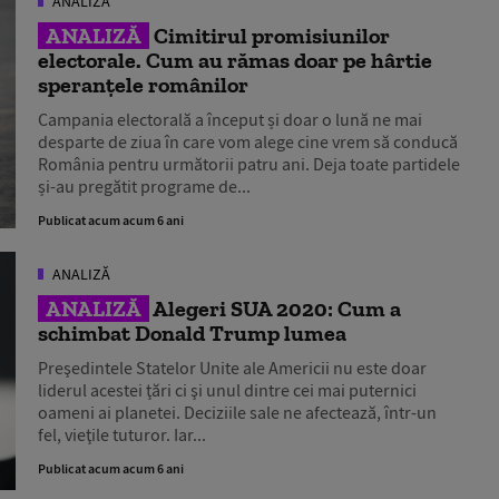
ANALIZĂ
ANALIZĂ
Cimitirul promisiunilor
electorale. Cum au rămas doar pe hârtie
speranțele românilor
Campania electorală a început și doar o lună ne mai
desparte de ziua în care vom alege cine vrem să conducă
România pentru următorii patru ani. Deja toate partidele
și-au pregătit programe de...
Publicat acum acum 6 ani
ANALIZĂ
ANALIZĂ
Alegeri SUA 2020: Cum a
schimbat Donald Trump lumea
Preşedintele Statelor Unite ale Americii nu este doar
liderul acestei ţări ci şi unul dintre cei mai puternici
oameni ai planetei. Deciziile sale ne afectează, într-un
fel, vieţile tuturor. Iar...
Publicat acum acum 6 ani