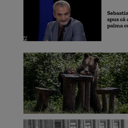
Sebastia
spus că 
palma cu