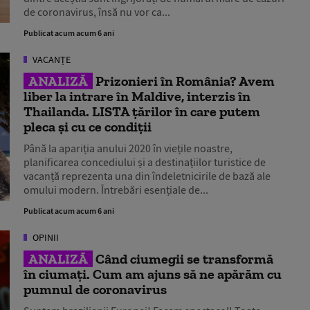
de coronavirus, însă nu vor ca...
Publicat acum acum 6 ani
VACANȚE
ANALIZĂ
Prizonieri în România? Avem
liber la intrare în Maldive, interzis în
Thailanda. LISTA țărilor în care putem
pleca și cu ce condiții
Până la apariția anului 2020 în viețile noastre,
planificarea concediului și a destinațiilor turistice de
vacanță reprezenta una din îndeletnicirile de bază ale
omului modern. Întrebări esențiale de...
Publicat acum acum 6 ani
OPINII
ANALIZĂ
Când ciumegii se transformă
în ciumați. Cum am ajuns să ne apărăm cu
pumnul de coronavirus