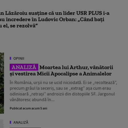
n Lăzăroiu susține că un lider USR PLUS i-a
au încredere în Ludovic Orban: „Când bați
 el, se rezolvă”
OPINII
ANALIZĂ
Moartea lui Arthur, vânătorii
și vestirea Micii Apocalipse a Animalelor
În România, urșii nu se ucid niciodată. Ei se „recoltează”,
precum grâul la seceriș, sau se „extrag” așa cum erau
odinioară „retrași” androizii din distopiile SF. Jargonul
vânătoresc abundă în...
Publicat acum acum 5 ani
ANALIZĂ