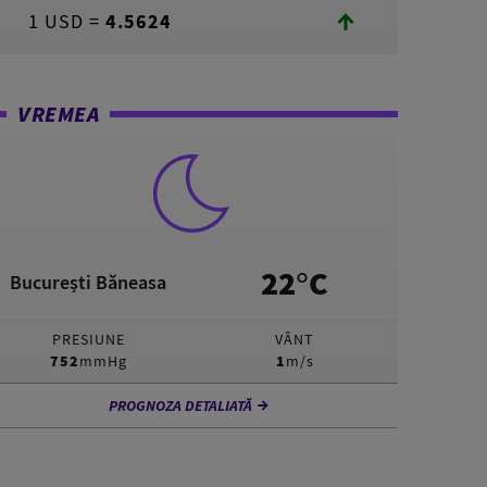
1 USD =
4.5624
VREMEA
22°C
București Băneasa
PRESIUNE
VÂNT
752
mmHg
1
m/s
PROGNOZA DETALIATĂ