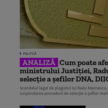
POLITICĂ
ANALIZĂ
Cum poate afec
ministrului Justiției, Ra
selecție a șefilor DNA, DI
Scandalul legat de plagiatul lui Radu Marinescu, 
suspendarea procedurii de selecție a șefilor mari