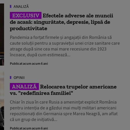
ANALIZĂ
EXCLUSIV
Efectele adverse ale muncii
de acasă: singurătate, depresie, lipsă de
productivitate
Pandemia a forțat firmele și angajații din România să
caute soluții pentru a supraviețui unei crize sanitare care
atrage după sine cea mai mare recesiune din 1923
încoace, după cum estimează...
Publicat acum acum 6 ani
OPINII
ANALIZĂ
Relocarea trupelor americane
vs. "redefinirea familiei"
Chiar în ziua în care Rusia a amenințat explicit România
pentru intenția de a găzdui mai mulți militari americani
repozitionați din Germania spre Marea Neagră, am aflat
că un grup de inițiativă...
Publicat acum acum 6 ani