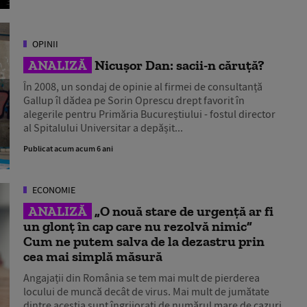
OPINII
ANALIZĂ
Nicușor Dan: sacii-n căruță?
În 2008, un sondaj de opinie al firmei de consultanță
Gallup îl dădea pe Sorin Oprescu drept favorit în
alegerile pentru Primăria Bucureștiului - fostul director
al Spitalului Universitar a depășit...
Publicat acum acum 6 ani
ECONOMIE
ANALIZĂ
„O nouă stare de urgență ar fi
un glonț în cap care nu rezolvă nimic”
Cum ne putem salva de la dezastru prin
cea mai simplă măsură
Angajații din România se tem mai mult de pierderea
locului de muncă decât de virus. Mai mult de jumătate
dintre aceștia sunt îngrijorați de numărul mare de cazuri