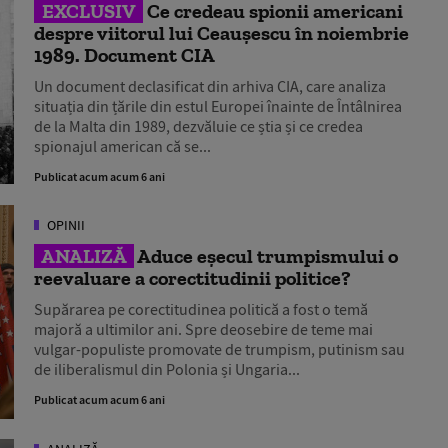
EXCLUSIV
Ce credeau spionii americani
despre viitorul lui Ceaușescu în noiembrie
1989. Document CIA
Un document declasificat din arhiva CIA, care analiza
situația din țările din estul Europei înainte de Întâlnirea
de la Malta din 1989, dezvăluie ce știa și ce credea
spionajul american că se...
Publicat acum acum 6 ani
OPINII
ANALIZĂ
Aduce eșecul trumpismului o
reevaluare a corectitudinii politice?
Supărarea pe corectitudinea politică a fost o temă
majoră a ultimilor ani. Spre deosebire de teme mai
vulgar-populiste promovate de trumpism, putinism sau
de iliberalismul din Polonia și Ungaria...
Publicat acum acum 6 ani