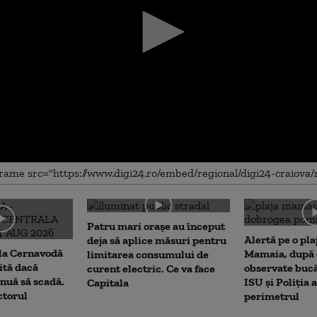
me
Patru mari orașe au început
Alertă pe o pla
deja să aplice măsuri pentru
 la Cernavodă
Mamaia, după c
limitarea consumului de
rită dacă
observate bucă
curent electric. Ce va face
nuă să scadă.
ISU și Poliția 
Capitala
ctorul
perimetrul