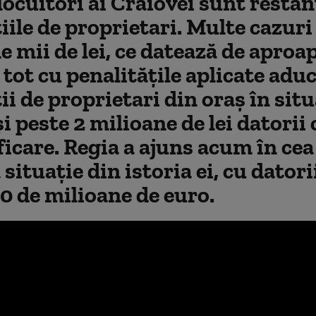
locuitori ai Craiovei sunt restanţ
iile de proprietari. Multe cazuri
 mii de lei, ce datează de aproa
 tot cu penalităţile aplicate adu
ii de proprietari din oraş în situ
şi peste 2 milioane de lei datorii 
icare. Regia a ajuns acum în cea
ă situaţie din istoria ei, cu datori
0 de milioane de euro.