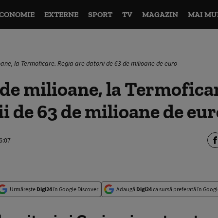
CONOMIE
EXTERNE
SPORT
TV
MAGAZIN
MAI MU
ane, la Termoficare. Regia are datorii de 63 de milioane de euro
de milioane, la Termofica
ii de 63 de milioane de eur
6:07
Urmărește
Digi24
în Google Discover
Adaugă
Digi24
ca sursă preferată în Googl