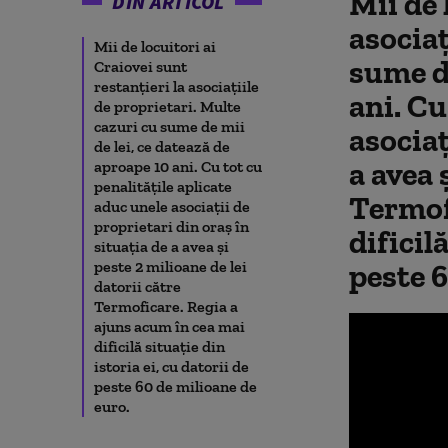
Mii de 
DIN ARTICOL
asociaţ
Mii de locuitori ai
sume de
Craiovei sunt
restanţieri la asociaţiile
ani. Cu
de proprietari. Multe
cazuri cu sume de mii
asociaţ
de lei, ce datează de
a avea 
aproape 10 ani. Cu tot cu
penalităţile aplicate
Termof
aduc unele asociaţii de
proprietari din oraş în
dificil
situaţia de a avea şi
peste 2 milioane de lei
peste 6
datorii către
Termoficare. Regia a
ajuns acum în cea mai
dificilă situaţie din
istoria ei, cu datorii de
peste 60 de milioane de
euro.