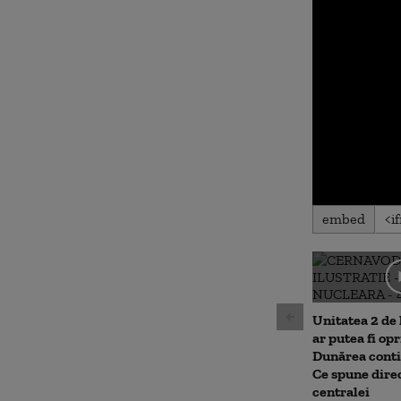
0
embed
seconds
of
0
seconds
Volu
90%
Unitatea 2 de
ar putea fi op
Dunărea conti
Ce spune dire
centralei