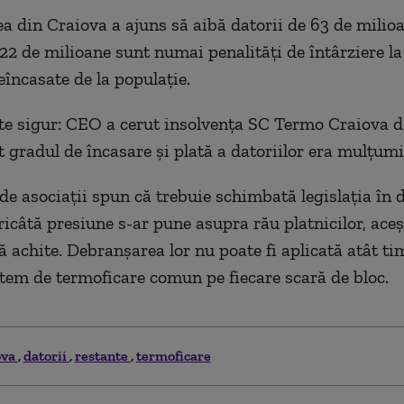
a din Craiova a ajuns să aibă datorii de 63 de milio
 22 de milioane sunt numai penalități de întârziere la
eîncasate de la populaţie.
te sigur: CEO a cerut insolvenţa SC Termo Craiova d
gradul de încasare şi plată a datoriilor era mulţumi
 de asociaţii spun că trebuie schimbată legislaţia în
ricâtă presiune s-ar pune asupra rău platnicilor, aceş
să achite. Debranşarea lor nu poate fi aplicată atât ti
item de termoficare comun pe fiecare scară de bloc.
ova
datorii
restante
termoficare