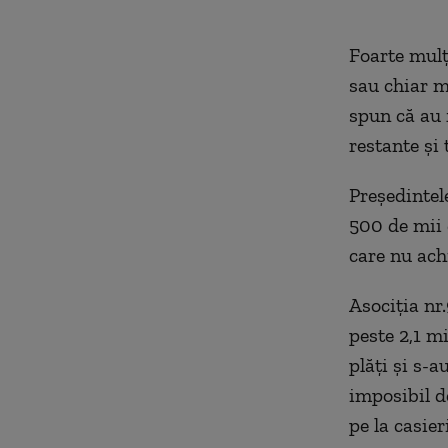
Foarte mulţ
sau chiar m
spun că au 
restante şi 
Preşedintel
500 de mii d
care nu ach
Asociţia nr
peste 2,1 mi
plăţi şi s-
imposibil d
pe la casier