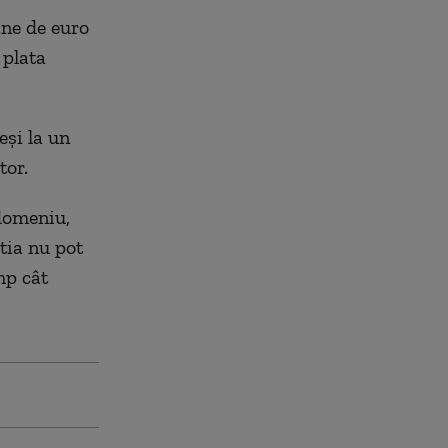
ane de euro
 plata
eşi la un
tor.
 domeniu,
tia nu pot
mp cât