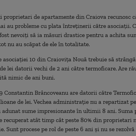
i proprietari de apartamente din Craiova recunosc c
ai au probleme cu plata întreţinerii către asociaţii.
fost nevoiţi să ia măsuri drastice pentru a achita su
tot nu au scăpat de ele în totalitate.
e asociaţiei 10 din Craioviţa Nouă trebuie să strâng
e lei datorii vechi de 2 ani către termoficare. Are ră
ită nimic de ani buni.
.9 Constantin Brâncoveanu are datorii către Termofi
lioane de lei. Vechea administraţie nu a repartizat pen
au adunat sume impresionante în ultimii 8 ani. Suma 
e recuperat atât timp cât peste 80% din proprietari n
ie. Sunt procese pe rol de peste 6 ani şi nu se rezolvă