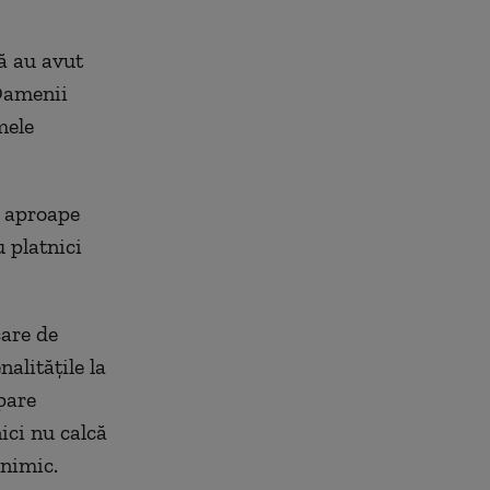
ă au avut
 Oamenii
mele
ă aproape
u platnici
care de
alităţile la
pare
ici nu calcă
 nimic.