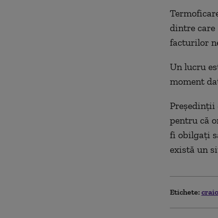
Termoficare
dintre care
facturilor n
Un lucru es
moment dat 
Preşedinţii
pentru că o
fi obilgaţi 
există un s
Etichete:
crai