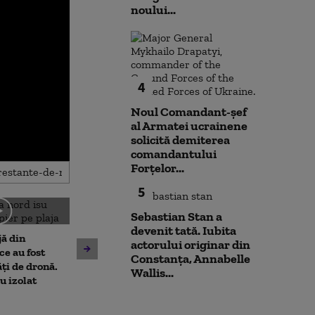
noului...
4
Noul Comandant-șef
al Armatei ucrainene
solicită demiterea
comandantului
Forțelor...
5
Sebastian Stan a
Amenzi pentru cei care
devenit tată. Iubita
jă din
deranjează călătorii în
actorului originar din
Un asistent me
e au fost
mijloacele de transport ale
Constanța, Annabelle
pune la pământ
ți de dronă.
STB. Pentru ce se vor da
Wallis...
violent. Ce nu a
au izolat
sancțiuni
bărbatul agres
l-a atacat