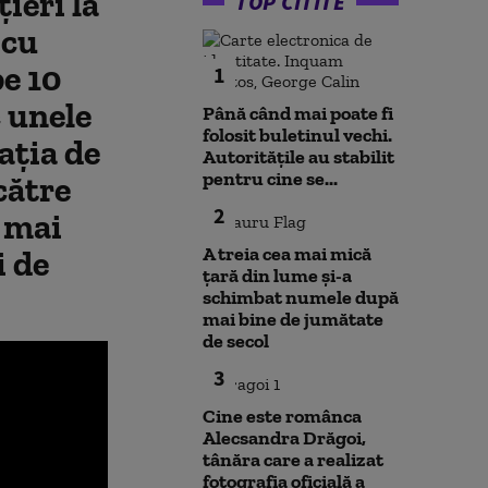
ieri la
TOP CITITE
 cu
pe 10
1
c unele
Până când mai poate fi
folosit buletinul vechi.
aţia de
Autoritățile au stabilit
pentru cine se...
către
2
 mai
A treia cea mai mică
i de
țară din lume și-a
schimbat numele după
mai bine de jumătate
de secol
3
Cine este românca
Alecsandra Drăgoi,
tânăra care a realizat
fotografia oficială a