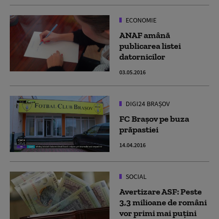
ECONOMIE
ANAF amână
publicarea listei
datornicilor
03.05.2016
DIGI24 BRAȘOV
FC Braşov pe buza
prăpastiei
14.04.2016
SOCIAL
Avertizare ASF: Peste
3,3 milioane de români
vor primi mai puţini