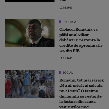
10.02.2023
POLITICĂ
Ciolacu: România va
plăti anul viitor
dobânzi şi restanţe la
credite de aproximativ
2% din PIB
17.11.2022
SOCIAL
Românii, tot mai săraci:
„Nu ai, oricât ai calcula,
nu ai cum”. O treime
din familii au restanțe
la facturi din cauza
veniturilor mici