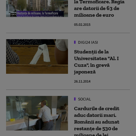
la Termoficare. Regia
are datorii de 63 de
milioane de euro
05.02.2015
DIGI24 IASI
Studenţii de la
Universitatea "Al. I
Cuza", în grevă
japoneză
26.11.2014
SOCIAL
Cardurile de credit
aduc datorii mari.
Românii au adunat
restanţe de 530 de
milioane de lei