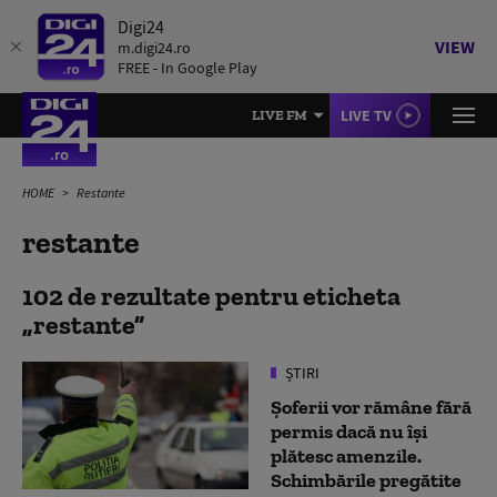
Digi24
VIEW
m.digi24.ro
FREE - In Google Play
LIVE TV
LIVE FM
HOME
Restante
restante
102 de rezultate pentru eticheta
restante
ȘTIRI
Șoferii vor rămâne fără
permis dacă nu își
plătesc amenzile.
Schimbările pregătite