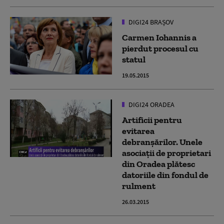
DIGI24 BRAȘOV
Carmen Iohannis a
pierdut procesul cu
statul
19.05.2015
DIGI24 ORADEA
Artificii pentru
evitarea
debranşărilor. Unele
asociaţii de proprietari
din Oradea plătesc
datoriile din fondul de
rulment
26.03.2015