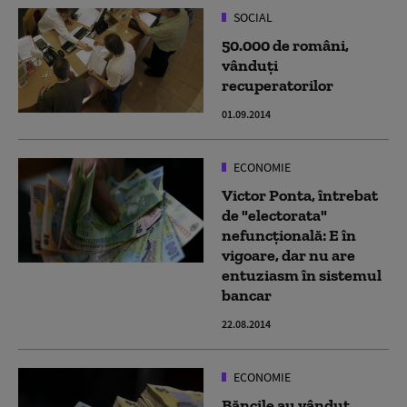
SOCIAL
50.000 de români,
vânduţi
recuperatorilor
01.09.2014
ECONOMIE
Victor Ponta, întrebat
de "electorata"
nefuncțională: E în
vigoare, dar nu are
entuziasm în sistemul
bancar
22.08.2014
ECONOMIE
Băncile au vândut