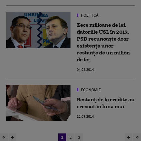
POLITICĂ
Zece milioane de lei,
datoriile USL în 2013.
PSD recunoaște doar
existența unor
restanțe de un milion
de lei
04.08.2014
ECONOMIE
Restanțele la credite au
crescut în luna mai
12.07.2014
1
2
3