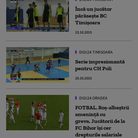
Încă un jucător
părăsește BC
Timișoara
23.10.2015
DIGI24 TIMISOARA
Serie impresionantă
pentru CH Poli
20.10.2015
DIGI24 ORADEA
FOTBAL. Roș-albaștrii
amenință cu
greva. Jucătorii de la
FC Bihor își cer
drepturile salariale