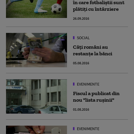
în care fotbaliștii sunt
plătiți cu întârziere
26.09.2016
SOCIAL
Câți români au
restanțe la bănci
05.08.2016
EVENIMENTE
Fiscul a publicat din
nou "lista ruşinii"
01.08.2016
EVENIMENTE