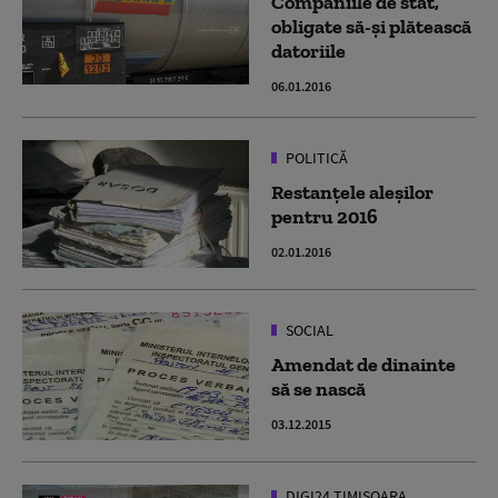
Companiile de stat,
obligate să-şi plătească
datoriile
06.01.2016
POLITICĂ
Restanțele aleșilor
pentru 2016
02.01.2016
SOCIAL
Amendat de dinainte
să se nască
03.12.2015
DIGI24 TIMISOARA