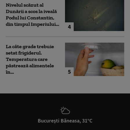
Nivelul scăzut al
Dunării a scos la iveală
Podul lui Constantin,
din timpul Imperiului...
4
La câte grade trebuie
setat frigiderul.
Temperatura care
păstrează alimentele
5
în...
București Băneasa, 31°C