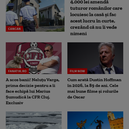
4.000 lei amendă
tuturor românilor care
locuiesc la casă și fac
acest lucru în curte,
crezând că nu îi vede
CANCAN
nimeni
FANATIK.RO
FILM NOW
A scos banii! Neluțu Varga,
Cum arată Dustin Hoffman
prima decizie pentru a îi
în 2026, la 89 de ani. Cele
face echipă lui Marius
mai bune filme și rolurile
Șumudică la CFR Cluj.
de Oscar
Exclusiv