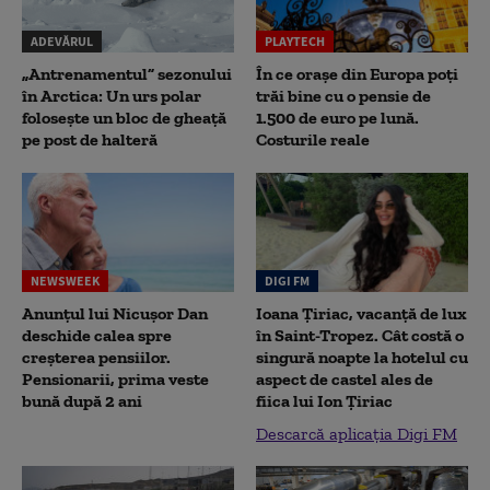
ADEVĂRUL
PLAYTECH
„Antrenamentul” sezonului
În ce orașe din Europa poți
în Arctica: Un urs polar
trăi bine cu o pensie de
folosește un bloc de gheață
1.500 de euro pe lună.
pe post de halteră
Costurile reale
NEWSWEEK
DIGI FM
Anunțul lui Nicușor Dan
Ioana Țiriac, vacanță de lux
deschide calea spre
în Saint-Tropez. Cât costă o
creșterea pensiilor.
singură noapte la hotelul cu
Pensionarii, prima veste
aspect de castel ales de
bună după 2 ani
fiica lui Ion Țiriac
Descarcă aplicația Digi FM