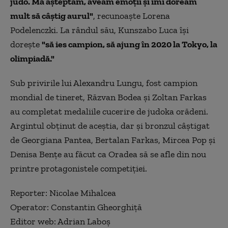
judo. Mă aşteptam, aveam emoţii şi îmi doream
mult să câştig aurul"
, recunoaşte Lorena
Podelenczki. La rândul său, Kunszabo Luca îşi
doreşte
"să ies campion, să ajung în 2020 la Tokyo, la
olimpiadă."
Sub privirile lui Alexandru Lungu, fost campion
mondial de tineret, Răzvan Bodea şi Zoltan Farkas
au completat medaliile cucerire de judoka orădeni.
Argintul obţinut de aceştia, dar şi bronzul câştigat
de Georgiana Pantea, Bertalan Farkas, Mircea Pop şi
Denisa Benţe au făcut ca Oradea să se afle din nou
printre protagonistele competiţiei.
Reporter: Nicolae Mihalcea
Operator: Constantin Gheorghiţă
Editor web: Adrian Laboș