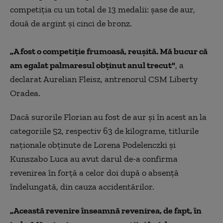
competiţia cu un total de 13 medalii: şase de aur,
două de argint şi cinci de bronz.
„A fost o competiţie frumoasă, reuşită. Mă bucur că
am egalat palmaresul obţinut anul trecut"
, a
declarat Aurelian Fleisz, antrenorul CSM Liberty
Oradea.
Dacă surorile Florian au fost de aur şi în acest an la
categoriile 52, respectiv 63 de kilograme, titlurile
naţionale obţinute de Lorena Podelenczki şi
Kunszabo Luca au avut darul de-a confirma
revenirea în forţă a celor doi după o absenţă
îndelungată, din cauza accidentărilor.
„Această revenire înseamnă revenirea, de fapt, în