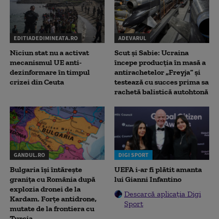
EDITIADEDIMINEATA.RO
ADEVARUL
Niciun stat nu a activat
Scut și Sabie: Ucraina
mecanismul UE anti-
începe producția în masă a
dezinformare în timpul
antirachetelor „Freyja” și
crizei din Ceuta
testează cu succes prima sa
rachetă balistică autohtonă
GANDUL.RO
DIGI SPORT
Bulgaria își întărește
UEFA i-ar fi plătit amanta
granița cu România după
lui Gianni Infantino
explozia dronei de la
Descarcă aplicația Digi
Kardam. Forțe antidrone,
Sport
mutate de la frontiera cu
Turcia