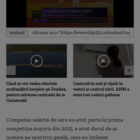
0
embed
seconds
of
1
minute,
20
seconds
Când se vor vedea efectele
Caniculă în sud și vijelii în
scufundării barjelor pe Dunăre,
vestul și centrul țării. ANM a
pentru salvarea centralei de la
emis trei coduri galbene
Cernavodă
Compania selectă de care au avut parte la prima
competiţie majoră din 2015, a avut darul de-ai
motiva pe sportivii gazdă, care au încheiat