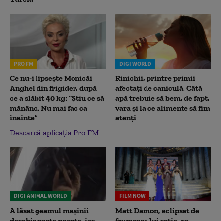
PRO FM
DIGI WORLD
Ce nu-i lipsește Monicăi
Rinichii, printre primii
Anghel din frigider, după
afectați de caniculă. Câtă
ce a slăbit 40 kg: “Știu ce să
apă trebuie să bem, de fapt,
mănânc. Nu mai fac ca
vara și la ce alimente să fim
înainte”
atenți
Descarcă aplicația Pro FM
DIGI ANIMAL WORLD
FILM NOW
A lăsat geamul mașinii
Matt Damon, eclipsat de
deschis peste noapte, iar
frumoasa lui soție, pe