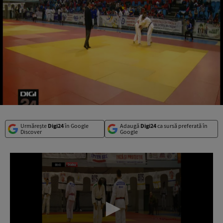
Urmărește
Digi24
în Google
Adaugă
Digi24
ca sursă preferată în
Discover
Google