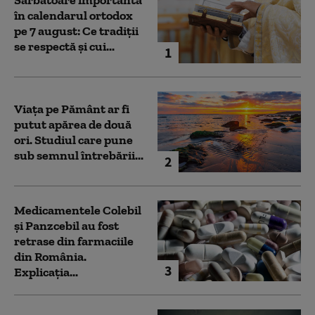
în calendarul ortodox
pe 7 august: Ce tradiții
se respectă și cui...
1
Viața pe Pământ ar fi
putut apărea de două
ori. Studiul care pune
sub semnul întrebării...
2
Medicamentele Colebil
și Panzcebil au fost
retrase din farmaciile
din România.
3
Explicația...