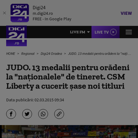
Digi24
VIEW
m.digi24.ro
FREE - In Google Play
LIVE TV
LIVE FM
HOME
Regional
Digi24 Oradea
JUDO. 13 medalii pentru orădeni la "naţionalele" de tineret. CSM Liberty a cucerit şase noi titluri
JUDO. 13 medalii pentru orădeni
la "naţionalele" de tineret. CSM
Liberty a cucerit şase noi titluri
Data publicării:
02.03.2015 09:34