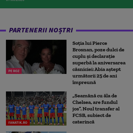
PARTENERII NOȘTRI
Soția lui Pierce
Brosnan, poze dulci de
cuplu și declarație
superbă la aniversarea
căsniciei: Abia aștept
PE ROZ
următorii 25 de ani
împreună
„Seamănă cu ăla de
Chelsea, are fundul
jos”. Noul transfer al
FCSB, subiect de
caterincă
FANATIK.RO