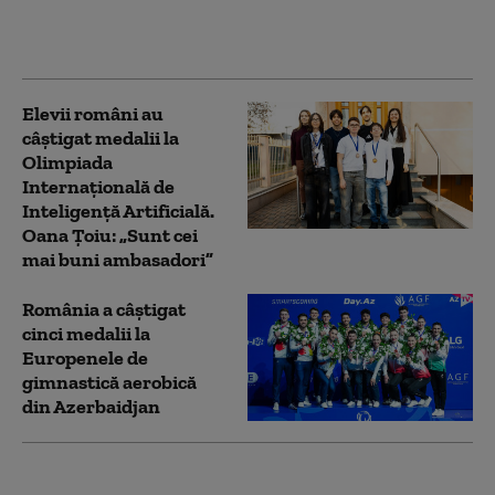
garantează
întotdeauna fericirea
Elevii români au
câștigat medalii la
Olimpiada
Internațională de
Inteligență Artificială.
Oana Țoiu: „Sunt cei
mai buni ambasadori”
România a câștigat
cinci medalii la
Europenele de
gimnastică aerobică
din Azerbaidjan
Fosta mare patinatoare