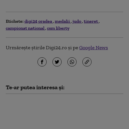
Etichete:
digi24 oradea
medalii
judo
tineret
campionat naţional
csm liberty
Urmărește știrile Digi24.ro și pe
Google News
Te-ar putea interesa și:
Michael Phelps
dezvăluie că a încercat
să se sinucidă după
prima sa retragere din
sport: Medaliile nu