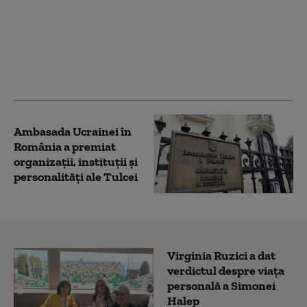
Surya Bonaly a
anunţat că toate
medaliile i-au fost
furate în timp ce se afla
în spital, la căpătâiul
mamei sale
Ambasada Ucrainei în
România a premiat
organizaţii, instituţii şi
personalităţi ale Tulcei
Virginia Ruzici a dat
verdictul despre viața
personală a Simonei
Halep