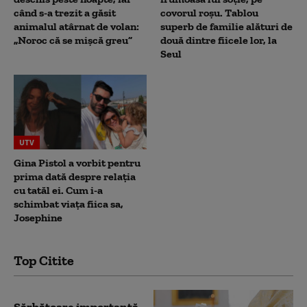
când s-a trezit a găsit
covorul roșu. Tablou
animalul atârnat de volan:
superb de familie alături de
„Noroc că se mișcă greu”
două dintre fiicele lor, la
Seul
UTV
Gina Pistol a vorbit pentru
prima dată despre relația
cu tatăl ei. Cum i-a
schimbat viața fiica sa,
Josephine
Top Citite
Sărbătoare importantă