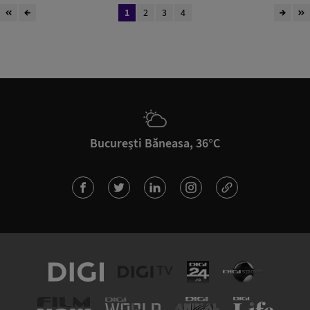
1
2
3
4
București Băneasa, 36°C