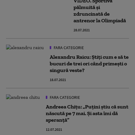
VIDEO. Sportivă
pălmuită și
zdruncinată de
antrenor la Olimpiadă
28.07.2021
FARA CATEGORIE
Alexandru Raicu: Știți cum e să te
bucuri de trei ori când primești o
singură veste?
18.07.2021
FARA CATEGORIE
Andreea Chițu: „Puțini știu că sunt
născută pe 7 mai. Și asta îmi dă
speranță”
12.07.2021