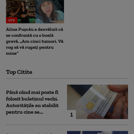
UTV
Alina Pușcău a dezvăluit că
se confruntă cu o boală
gravă. „Am cinci tumori. Vă
rog să vă rugați pentru
mine”
Top Citite
Până când mai poate fi
folosit buletinul vechi.
Autoritățile au stabilit
pentru cine se...
1