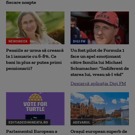
fiecare noapte
NEWSWEEK
DIGI FM
Pensiile ar urma să crească
Un fost pilot de Formula 1
la 1 ianuarie cu 6-8%. Ce
face un apel emoționant
bani în plus ar putea primi
către familia lui Michael
pensionarii?
Schumacher: "Indiferent de
starea lui, vreau să-l văd"
Descarcă aplicația Digi FM
EDITIADEDIMINEATA.RO
ADEVARUL
Parlamentul European a
Orașul european superb de