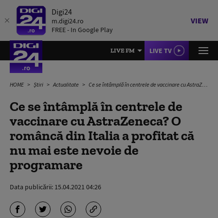
Digi24
VIEW
m.digi24.ro
FREE - In Google Play
LIVE TV
LIVE FM
HOME
Știri
Actualitate
Ce se întâmplă în centrele de vaccinare cu AstraZeneca? O româncă din Italia a profitat că nu mai este nevoie de programare
Ce se întâmplă în centrele de
vaccinare cu AstraZeneca? O
româncă din Italia a profitat că
nu mai este nevoie de
programare
Data publicării:
15.04.2021 04:26