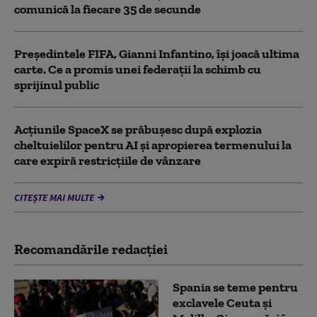
comunică la fiecare 35 de secunde
Președintele FIFA, Gianni Infantino, îşi joacă ultima
carte. Ce a promis unei federații la schimb cu
sprijinul public
Acţiunile SpaceX se prăbuşesc după explozia
cheltuielilor pentru AI şi apropierea termenului la
care expiră restricţiile de vânzare
CITEȘTE MAI MULTE
Recomandările redacţiei
Spania se teme pentru
exclavele Ceuta și