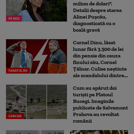
milion de dolari".
Detalii despre starea
Alinei Pușcău,
PE ROZ
diagnosticată cu o
boală gravă
Cornel Dinu, lăsat
lunar fără 3.500 de lei
din pensie din cauza
finului său, Cornel
Țălnar. Culise neștiute
FANATIK.RO
ale scandalului dintre...
Cum au apărut doi
turiști pe Platoul
Bucegi. Imaginile
publicate de Salvamont
Prahova au revoltat
CANCAN
românii