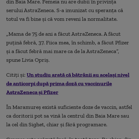
din Baia Mare. Femeia nu are dubii în privința
serului AstraZeneca. S-a imunizat cu speranța că
totul va fi bine și că vom reveni la normalitate.
„Mama de 75 de ani a făcut AstraZeneca. A făcut
puțină febră, 37. Fiica mea, în schimb, a făcut Pfizer
și a făcut febră mai mare ca de la AstraZeneca”,
spune Livia Opriș.
Citiți și:
Un studiu arată că bătrânii au același nivel
de anticorpi după prima doză cu vaccinurile
AstraZeneca şi Pfizer
În Maramureș există suficiente doze de vaccin, astfel
ca doritorii pot sa vină la centrul din Baia Mare sau
la cel din Sighet, chiar și fără programare.