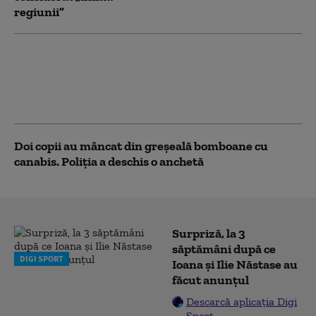
regiunii”
Bomboane cu metamfetamină au fost
donate oamenilor săraci, în Noua
Zeelandă. Autoritățile sunt în alertă:
„O doză poate fi fatală”
Doi copii au mâncat din greșeală bomboane cu
canabis. Poliția a deschis o anchetă
Surpriză, la 3
săptămâni după ce
DIGI SPORT
Ioana și Ilie Năstase au
făcut anunțul
Descarcă aplicația Digi
Sport