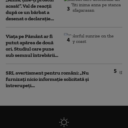
acasă!”. Val de reacții
3
după ce un bărbat a
desenat o declarație...
Viața pe Pământ ar fi
4
putut apărea de două
ori. Studiul care pune
sub semnul întrebării...
5
SRI, avertisment pentru români: „Nu
furnizați nicio informație solicitată și
întrerupeți...