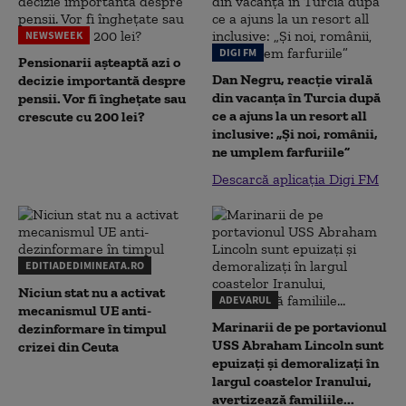
NEWSWEEK
DIGI FM
Pensionarii așteaptă azi o
Dan Negru, reacție virală
decizie importantă despre
din vacanța în Turcia după
pensii. Vor fi înghețate sau
ce a ajuns la un resort all
crescute cu 200 lei?
inclusive: „Și noi, românii,
ne umplem farfuriile”
Descarcă aplicația Digi FM
EDITIADEDIMINEATA.RO
Niciun stat nu a activat
ADEVARUL
mecanismul UE anti-
Marinarii de pe portavionul
dezinformare în timpul
USS Abraham Lincoln sunt
crizei din Ceuta
epuizați și demoralizați în
largul coastelor Iranului,
avertizează familiile...