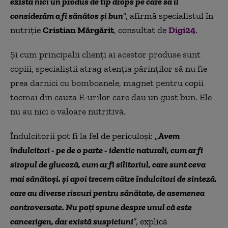
există nici un produs de tip drops pe care să îl
considerăm a fi sănătos şi bun
”, afirmă specialistul în
nutriţie
Cristian Mărgărit
, consultat de
Digi24
.
Şi cum principalii clienţi ai acestor produse sunt
copiii, specialiştii atrag atenţia părinţilor să nu fie
prea darnici cu bomboanele, magnet pentru copii
tocmai din cauza E-urilor care dau un gust bun. Ele
nu au nici o valoare nutritivă.
Îndulcitorii pot fi la fel de periculoşi: „
Avem
îndulcitori - pe de o parte - identic naturali, cum ar fi
siropul de glucoză, cum ar fi silitoriul, care sunt ceva
mai sănătoşi, şi apoi trecem către îndulcitori de sinteză,
care au diverse riscuri pentru sănătate, de asemenea
controversate. Nu poţi spune despre unul că este
cancerigen, dar există suspiciuni
”, explică