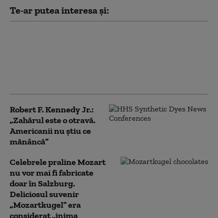
Te-ar putea interesa și:
Alimentele procesate, care
au conservanți, un pericol
pentru sănătate. Riscurile
la care se expun cei care le
consumă
Robert F. Kennedy Jr.:
„Zahărul este o otravă.
Americanii nu știu ce
mănâncă”
Celebrele praline Mozart
nu vor mai fi fabricate
doar în Salzburg.
Deliciosul suvenir
„Mozartkugel” era
considerat „inima