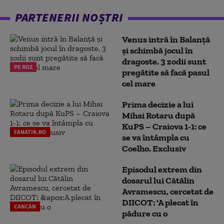
PARTENERII NOȘTRI
Venus intră în Balanță
și schimbă jocul în
dragoste. 3 zodii sunt
PE ROZ
pregătite să facă pasul
cel mare
Prima decizie a lui
Mihai Rotaru după
KuPS – Craiova 1-1: ce
FANATIK.RO
se va întâmpla cu
Coelho. Exclusiv
Episodul extrem din
dosarul lui Cătălin
Avramescu, cercetat de
DIICOT: 'A plecat în
CANCAN
pădure cu o