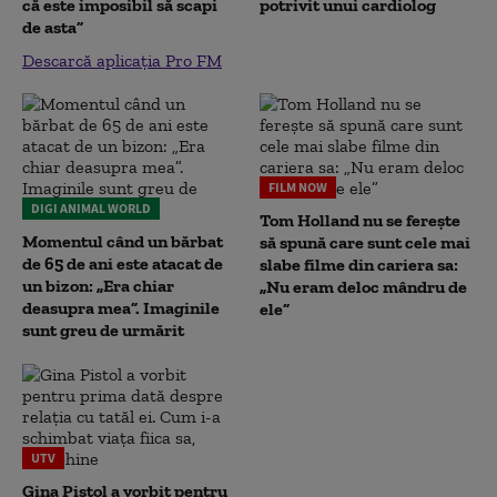
că este imposibil să scapi
potrivit unui cardiolog
de asta”
Descarcă aplicația Pro FM
FILM NOW
DIGI ANIMAL WORLD
Tom Holland nu se ferește
Momentul când un bărbat
să spună care sunt cele mai
de 65 de ani este atacat de
slabe filme din cariera sa:
un bizon: „Era chiar
„Nu eram deloc mândru de
deasupra mea”. Imaginile
ele”
sunt greu de urmărit
UTV
Gina Pistol a vorbit pentru