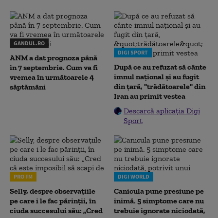
GANDUL.RO
DIGI SPORT
ANM a dat prognoza până
După ce au refuzat să cânte
în 7 septembrie. Cum va fi
imnul naţional şi au fugit
vremea în următoarele 4
din ţară, "trădătoarele" din
săptămâni
Iran au primit vestea
Descarcă aplicația Digi
Sport
PRO FM
DIGI WORLD
Selly, despre observațiile
Canicula pune presiune pe
pe care i le fac părinții, în
inimă. 5 simptome care nu
ciuda succesului său: „Cred
trebuie ignorate niciodată,