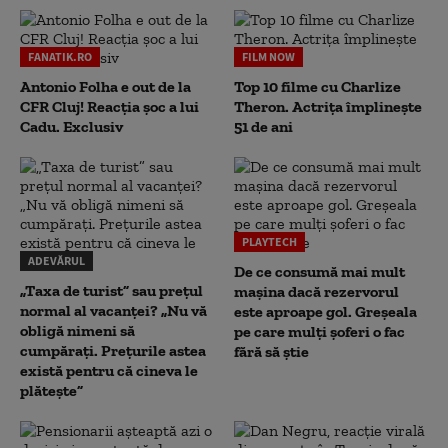
FANATIK.RO
FILM NOW
Antonio Folha e out de la
Top 10 filme cu Charlize
CFR Cluj! Reacția șoc a lui
Theron. Actrița împlinește
Cadu. Exclusiv
51 de ani
PLAYTECH
ADEVĂRUL
De ce consumă mai mult
„Taxa de turist” sau prețul
mașina dacă rezervorul
normal al vacanței? „Nu vă
este aproape gol. Greșeala
obligă nimeni să
pe care mulți șoferi o fac
cumpărați. Prețurile astea
fără să știe
există pentru că cineva le
plătește”