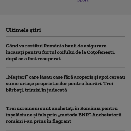
Ultimele știri
Când va restitui România banii de asigurare
încasați pentru furtul coifului de la Coțofenești,
după ce a fost recuperat
„Meșteri” care lăsau case fără acoperiș și apoi cereau
sume uriașe proprietarilor pentru lucrări. Trei
bărbați, trimiși în judecată
Trei ucraineni sunt anchetaţi în România pentru
înşelăciune și fals prin „metoda BNR”. Anchetatorii
români i-au prins în flagrant