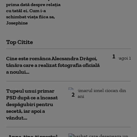
prima dată despre relația
cu tatăl ei. Cum i-a
schimbat viața fiica sa,
Josephine
Top Citite
1
Cine este românca Alecsandra Drăgoi,
tânăra care a realizat fotografia oficială
a noului...
Tupeul unui primar
2
PSD după ce a încasat
despăgubiri pentru
secetă, iar apoi a
vândut...
„Anna, ţine-ţi prostul