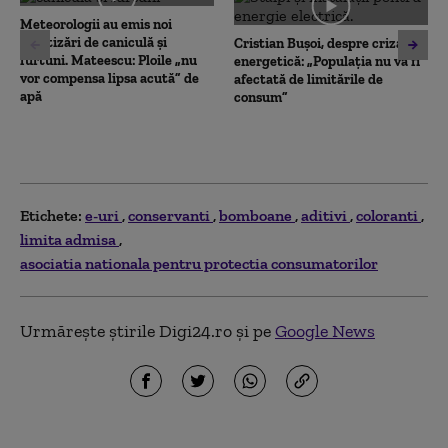
seconds
Meteorologii au emis noi
avertizări de caniculă și
Cristian Bușoi, despre criza
furtuni. Mateescu: Ploile „nu
energetică: „Populația nu va fi
vor compensa lipsa acută” de
afectată de limitările de
apă
consum”
Etichete:
e-uri
conservanti
bomboane
aditivi
coloranti
limita admisa
asociatia nationala pentru protectia consumatorilor
Urmărește știrile Digi24.ro și pe
Google News