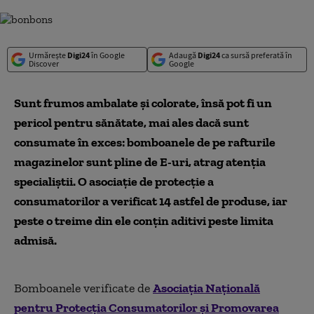
Urmărește
Digi24
în Google
Adaugă
Digi24
ca sursă preferată în
Discover
Google
Sunt frumos ambalate şi colorate, însă pot fi un
pericol pentru sănătate, mai ales dacă sunt
consumate în exces: bomboanele de pe rafturile
magazinelor sunt pline de E-uri, atrag atenţia
specialiştii. O asociaţie de protecţie a
consumatorilor a verificat 14 astfel de produse, iar
peste o treime din ele conţin aditivi peste limita
admisă.
Bomboanele verificate de
Asociaţia Naţională
pentru Protecţia Consumatorilor şi Promovarea