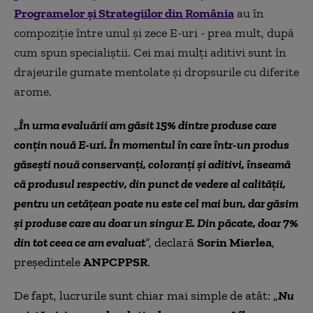
Programelor şi Strategiilor din România
au în
compoziţie între unul şi zece E-uri - prea mult, după
cum spun specialiştii. Cei mai mulţi aditivi sunt în
drajeurile gumate mentolate şi dropsurile cu diferite
arome.
„
În urma evaluării am găsit 15% dintre produse care
conţin nouă E-uri. În momentul în care într-un produs
găseşti nouă conservanţi, coloranţi şi aditivi, înseamă
că produsul respectiv, din punct de vedere al calităţii,
pentru un cetăţean poate nu este cel mai bun, dar găsim
şi produse care au doar un singur E. Din păcate, doar 7%
din tot ceea ce am evaluat
”, declară
Sorin Mierlea
,
preşedintele
ANPCPPSR
.
De fapt, lucrurile sunt chiar mai simple de atât: „
Nu