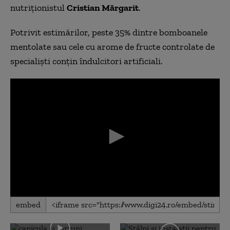
nutriţionistul
Cristian Mărgarit
.
Potrivit estimărilor, peste 35% dintre
bomboanele
mentolate sau cele cu arome de fructe controlate de
specialişti conţin îndulcitori artificiali.
0
embed
seconds
of
0