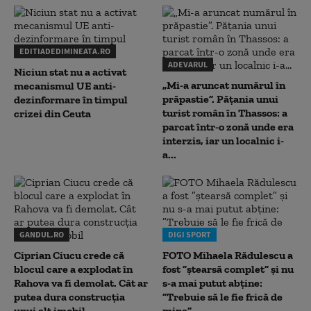
EDITIADEDIMINEATA.RO
ADEVARUL
Niciun stat nu a activat
„Mi-a aruncat numărul în
mecanismul UE anti-
prăpastie”. Pățania unui
dezinformare în timpul
turist român în Thassos: a
crizei din Ceuta
parcat într-o zonă unde era
interzis, iar un localnic i-
a...
GANDUL.RO
DIGI SPORT
Ciprian Ciucu crede că
FOTO Mihaela Rădulescu a
blocul care a explodat în
fost ”ștearsă complet” și nu
Rahova va fi demolat. Cât ar
s-a mai putut abține:
putea dura construcția
”Trebuie să le fie frică de
unui alt imobil
mine”