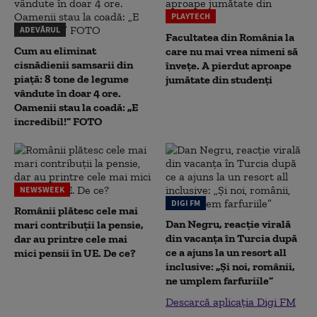
PLAYTECH
ADEVĂRUL
Facultatea din România la
Cum au eliminat
care nu mai vrea nimeni să
cisnădienii samsarii din
înveţe. A pierdut aproape
piață: 8 tone de legume
jumătate din studenţi
vândute în doar 4 ore.
Oamenii stau la coadă: „E
incredibil!” FOTO
NEWSWEEK
DIGI FM
Românii plătesc cele mai
Dan Negru, reacție virală
mari contribuții la pensie,
din vacanța în Turcia după
dar au printre cele mai
ce a ajuns la un resort all
mici pensii în UE. De ce?
inclusive: „Și noi, românii,
ne umplem farfuriile”
Descarcă aplicația Digi FM