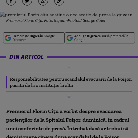
Premierul Florin Cițu. Foto: InquamPhotos/ George Călin
Urmărește
Digi24
în Google
Adaugă
Digi24
ca sursă preferată în
Discover
Google
DIN ARTICOL
Responsabilitatea pentru scandalul evacuării de la Foișor,
pasată de la o instituție la alta
Premierul Florin Cîțu a vorbit despre evacuarea
pacienților de la Spitalul Foișor, duminică, în cadrul
unei conferințe de presă. Întrebat dacă ar trebui să
demisioneze cineva după scandalul de la Foișor,