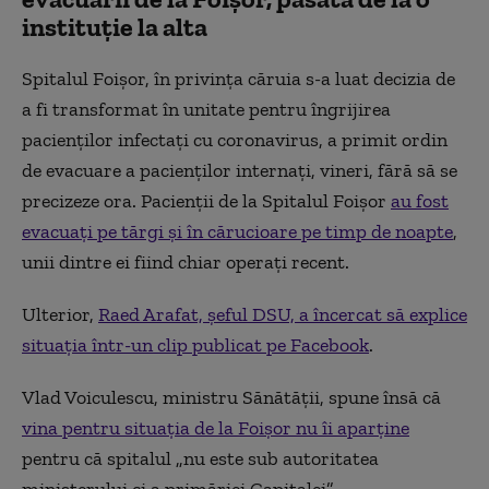
instituție la alta
Spitalul Foișor, în privința căruia s-a luat decizia de
a fi transformat în unitate pentru îngrijirea
pacienților infectați cu coronavirus, a primit ordin
de evacuare a pacienților internați, vineri, fără să se
precizeze ora. Pacienții de la Spitalul Foișor
au fost
evacuați pe tărgi și în cărucioare pe timp de noapte
,
unii dintre ei fiind chiar operați recent.
Ulterior,
Raed Arafat, șeful DSU, a încercat să explice
situația într-un clip publicat pe Facebook
.
Vlad Voiculescu, ministru Sănătății, spune însă că
vina pentru situația de la Foișor nu îi aparține
pentru că spitalul „nu este sub autoritatea