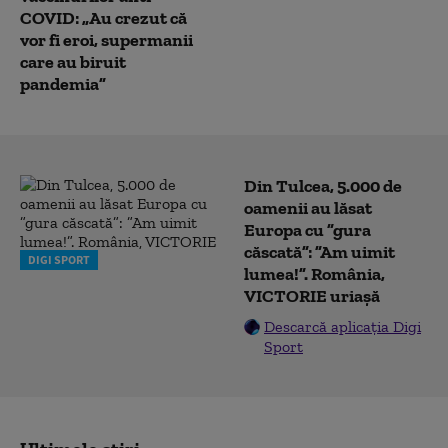
COVID: „Au crezut că
vor fi eroi, supermanii
care au biruit
pandemia”
Din Tulcea, 5.000 de
oamenii au lăsat
Europa cu ”gura
căscată”: ”Am uimit
DIGI SPORT
lumea!”. România,
VICTORIE uriașă
Descarcă aplicația Digi
Sport