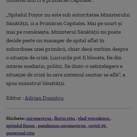
ministerului ci a primăriei Capitalei”.
„Spitalul Foișor nu este sub autoritatea Ministerului
Sănătății, ci a Primăriei Capitalei.
Mai pe scurt și
mai pe românește, Ministerul Sănătății nu poate
decide peste un manager de spital aflat în
subordinea unei primării, chiar dacă vorbim despre
o situație de criză.
Lucrurile pot fi blocate, fie din
interes mediatic, politic, fie dintr-o neînțelegere a
situației de criză în care sistemul sanitar se află
”, a
spus ministrul Sănătății.
Editor :
Adrian Dumitru
Etichete:
coronavirus
florin citu
vlad voiculescu
spitalul foisor
pandemie coronavirus
covid-19
guvernul citu