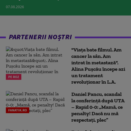
07.08.2026
PARTENERII NOȘTRI
"Viața bate filmul. Am
cancer la sân. Am
intrat în metastază".
Alina Pușcău începe azi
un tratament
PE ROZ
revoluționar în L.A.
Daniel Pancu, scandal
la conferință după UTA
– Rapid 0-0: „Mamă, ce
FANATIK.RO
penalty! Dacă nu mă
respectați, plec”