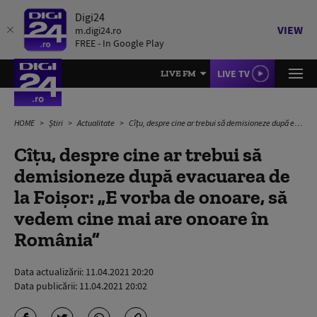
Digi24
VIEW
m.digi24.ro
FREE - In Google Play
LIVE TV
LIVE FM
HOME
Știri
Actualitate
Cîțu, despre cine ar trebui să demisioneze după evacuarea de la Foișor: „E vorba de onoare, să vedem cine mai are onoare în România”
Cîțu, despre cine ar trebui să
demisioneze după evacuarea de
la Foișor: „E vorba de onoare, să
vedem cine mai are onoare în
România”
Data actualizării:
11.04.2021 20:20
Data publicării:
11.04.2021 20:02