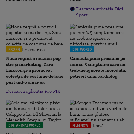
Descarcă aplicația Digi
Sport
PRO FM
DIGI WORLD
Noua regină a muzicii pop
Canicula pune presiune pe
știe și marketing. Zara
inimă. 5 simptome care nu
Larsson și-a promovat
trebuie ignorate niciodată,
colecția de costume de baie
potrivit unui cardiolog
purtând-o chiar ea
Descarcă aplicația Pro FM
DIGI ANIMAL WORLD
FILM NOW