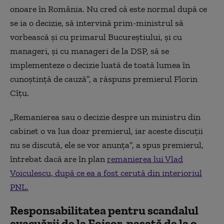
onoare în România. Nu cred că este normal după ce
se ia o decizie, să intervină prim-ministrul să
vorbească și cu primarul Bucureștiului, și cu
manageri, și cu manageri de la DSP, să se
implementeze o decizie luată de toată lumea în
cunoștință de cauză”, a răspuns premierul Florin
Cîțu.
„Remanierea sau o decizie despre un ministru din
cabinet o va lua doar premierul, iar aceste discuții
nu se discută, ele se vor anunța”, a spus premierul,
întrebat dacă are în plan
remanierea lui Vlad
Voiculescu, după ce ea a fost cerută din interioriul
PNL.
Responsabilitatea pentru scandalul
evacuării de la Foișor, pasată de la o