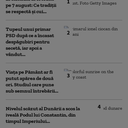
1
pe 7 august: Ce tradiții
se respectă și cui...
Tupeul unui primar
2
PSD după ce a încasat
despăgubiri pentru
secetă, iar apoi a
vândut...
Viața pe Pământ ar fi
3
putut apărea de două
ori. Studiul care pune
sub semnul întrebării...
4
Nivelul scăzut al Dunării a scos la
iveală Podul lui Constantin, din
timpul Imperiului...