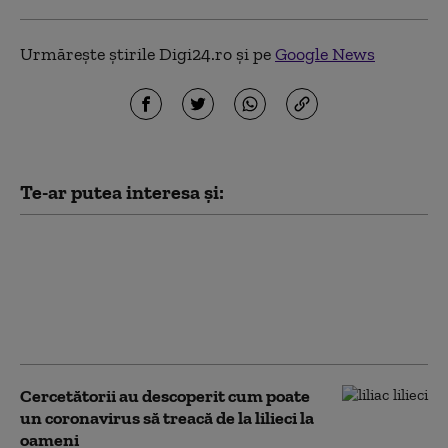
Urmărește știrile Digi24.ro și pe
Google News
Te-ar putea interesa și:
SUA introduc restricții
pentru un anumit tip
de cercetare privind
virusurile, invocând
pandemia de COVID-19
Cercetătorii au descoperit cum poate
un coronavirus să treacă de la lilieci la
oameni