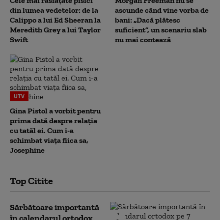
Cele mai răsfățate pisici
Morgan Freeman nu se
din lumea vedetelor: de la
ascunde când vine vorba de
Calippo a lui Ed Sheeran la
bani: „Dacă plătesc
Meredith Grey a lui Taylor
suficient”, un scenariu slab
Swift
nu mai contează
UTV
Gina Pistol a vorbit pentru
prima dată despre relația
cu tatăl ei. Cum i-a
schimbat viața fiica sa,
Josephine
Top Citite
Sărbătoare importantă
în calendarul ortodox