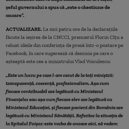
șeful guvernului a spus că „este o chestiune de
onoare”.
ACTUALIZARE.
La nici patru ore de la declarațiile
făcute la ieșirea de la CNCCI, premierul Florin Cîțu a
reluat ideile din conferința de presă într-o postare pe
Facebook, în care sugerează că demisia pe care o
așteaptă este cea a ministrului Vlad Voiculescu:
„Este un lucru pe care l-am cerut de la toţi miniştrii:
transparenţă, coerenţă, profesionalism.
Aşa cum
fiecare contribuabil are legătură cu Ministerul
Finanţelor sau aşa cum fiecare elev are legătură cu
Ministerul Educaţiei, şi fiecare pacient din România are
legătură cu Ministerul Sănătăţii.
Referitor la situația de
la Spitalul Foișor: este vorba de onoare aici, să vedem