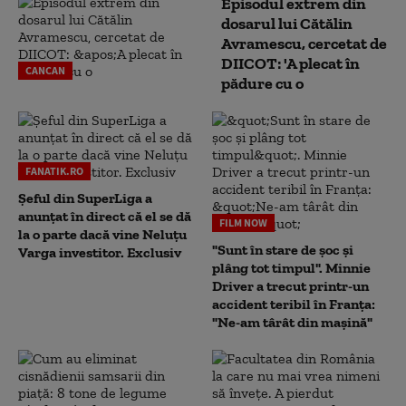
Episodul extrem din
dosarul lui Cătălin
Avramescu, cercetat de
DIICOT: 'A plecat în
CANCAN
pădure cu o
FANATIK.RO
Șeful din SuperLiga a
anunțat în direct că el se dă
FILM NOW
la o parte dacă vine Neluțu
"Sunt în stare de șoc și
Varga investitor. Exclusiv
plâng tot timpul". Minnie
Driver a trecut printr-un
accident teribil în Franța:
"Ne-am târât din mașină"