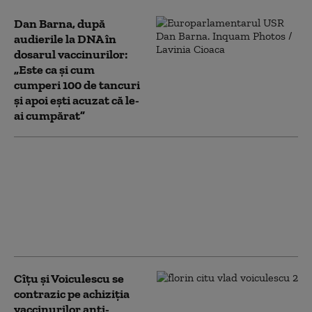
Dan Barna, după
audierile la DNA în
dosarul vaccinurilor:
„Este ca și cum
cumperi 100 de tancuri
și apoi ești acuzat că le-
ai cumpărat”
Dosarul Pfizer iscă un
război pe Facebook între
Vlad Voiculescu și
Alexandru Rogobete:
„trădare de țară” vs. „țesut
de conspirații”
Cîțu și Voiculescu se
contrazic pe achiziția
vaccinurilor anti-