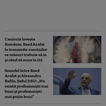
Arafat: un elicopter
Black Hawk a evacuat
un rănit de pe o navă
aflată în largul Mării
Negre
Canicula lovește
România. Raed Arafat
le transmite românilor
ce măsuri trebuie să ia
și când să sune la 112
Scandal între Raed
Arafat și Alexandru
Rafila. Șeful DSU: „Nu
există profesioniști mai
buni și profesioniști
mai puțin buni”