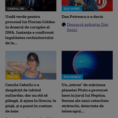
GANDUL.RO
DIGI SPORT
Undă verde pentru
Dan Petrescu s-a decis
procesul lui Florian Coldea
Descarcă aplicația Digi
în dosarul de corupție al
Sport
DNA. Instanța a confirmat
legalitatea rechizitoriului
de la...
PRO FM
DIGI WORLD
Camila Cabello s-a
Un „intrus” de mărimea
despărțit de iubitul
planetei Pluto a provocat
miliardar, dar nu stă să
haos în jurul lui Neptun.
plângă. A ajuns în Grecia, la
Semne ale unui cataclism
plajă, și a pozat în costum
străvechi, detectate de
de baie
telescopul...