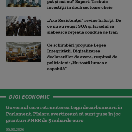
pot și noi nu? Expert: Trebuie
investiții în două sectoare cheie
„Axa Rezistenței” revine în forță. De
ce nu au reușit SUA și Israelul să
slăbească rețeaua condusă de Iran
Ce schimbări propune Legea
Integrității. Digitalizarea
declarațiilor de avere, respinsă de
politicieni: „Nu toată lumea e
capabilă”
DIGI ECONOMIC
Guvernul cere retrimiterea Legii decarbonizării în
Parlament. Pîslaru avertizează că sunt puse în joc
granturi PNRR de 5 miliarde euro
05.08.2026