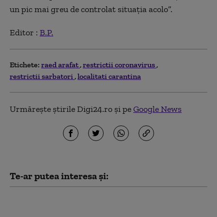
un pic mai greu de controlat situaţia acolo”.
Editor :
B.P.
Etichete:
raed arafat
restrictii coronavirus
restrictii sarbatori
localitati carantina
Urmărește știrile Digi24.ro și pe
Google News
Te-ar putea interesa și:
Misiune în premieră
anunțată de Raed