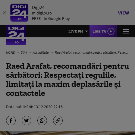
Digi24
VIEW
m.digi24.ro
FREE - In Google Play
LIVE TV
LIVE FM
HOME
Știri
Actualitate
Raed Arafat, recomandări pentru sărbători: Respectați regulile, limitați la maxim deplasările și contactele
Raed Arafat, recomandări pentru
sărbători: Respectați regulile,
limitați la maxim deplasările și
contactele
Data publicării:
13.12.2020 22:16