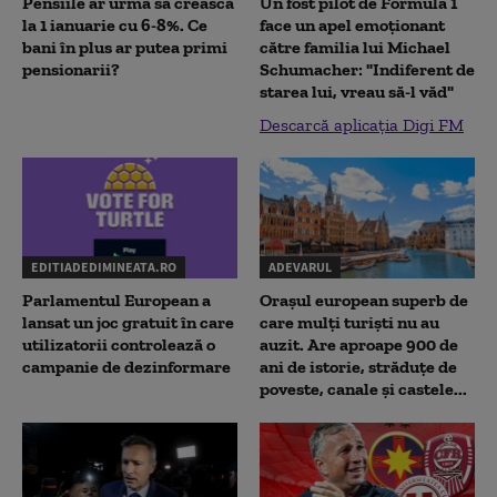
Pensiile ar urma să crească
Un fost pilot de Formula 1
la 1 ianuarie cu 6-8%. Ce
face un apel emoționant
bani în plus ar putea primi
către familia lui Michael
pensionarii?
Schumacher: "Indiferent de
starea lui, vreau să-l văd"
Descarcă aplicația Digi FM
EDITIADEDIMINEATA.RO
ADEVARUL
Parlamentul European a
Orașul european superb de
lansat un joc gratuit în care
care mulți turiști nu au
utilizatorii controlează o
auzit. Are aproape 900 de
campanie de dezinformare
ani de istorie, străduțe de
poveste, canale și castele...