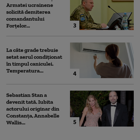
Armatei ucrainene
solicită demiterea
comandantului
3
Forțelor...
La câte grade trebuie
setat aerul condiționat
în timpul caniculei.
Temperatura...
4
Sebastian Stan a
devenit tată. Iubita
actorului originar din
Constanța, Annabelle
5
Wallis...