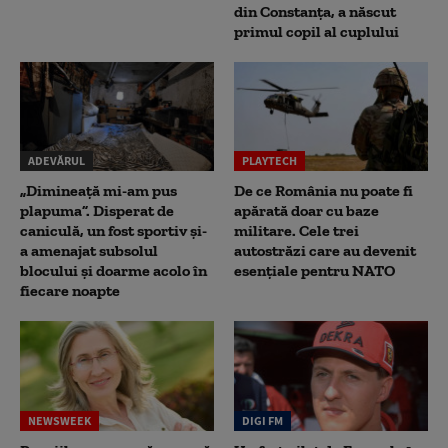
din Constanța, a născut
primul copil al cuplului
ADEVĂRUL
PLAYTECH
„Dimineață mi-am pus
De ce România nu poate fi
plapuma”. Disperat de
apărată doar cu baze
caniculă, un fost sportiv și-
militare. Cele trei
a amenajat subsolul
autostrăzi care au devenit
blocului și doarme acolo în
esențiale pentru NATO
fiecare noapte
NEWSWEEK
DIGI FM