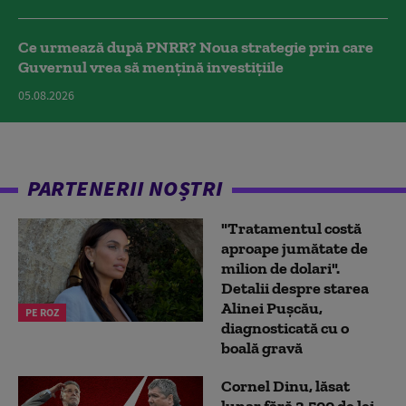
Ce urmează după PNRR? Noua strategie prin care
Guvernul vrea să mențină investițiile
05.08.2026
PARTENERII NOȘTRI
"Tratamentul costă
aproape jumătate de
milion de dolari".
Detalii despre starea
Alinei Pușcău,
PE ROZ
diagnosticată cu o
boală gravă
Cornel Dinu, lăsat
lunar fără 3.500 de lei