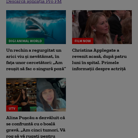
Descarcă aplicația Pro FM
DIGI ANIMAL WORLD
FILM NOW
Un rechin a regurgitat un
Christina Applegate a
arici viu și nevătămat, în
revenit acasă, după patru
fața unor cercetători: „Am
luni în spital. Primele
reușit să fac o singură poză”
informații despre actriță
UTV
Alina Pușcău a dezvăluit că
se confruntă cu o boală
gravă. „Am cinci tumori. Vă
rog să vă rugați pentru