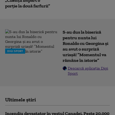
„Clienții împart o
porție la două farfurii”
S-au dus la biserică
pentru nunta lui
Ronaldo cu Georgina și
au avut o surpriză
DIGI SPORT
uriașă! ”Momentul va
rămâne în istorie”
Descarcă aplicația Digi
Sport
Ultimele știri
Incendiu devastator în vestul Canadei. Peste 20.000