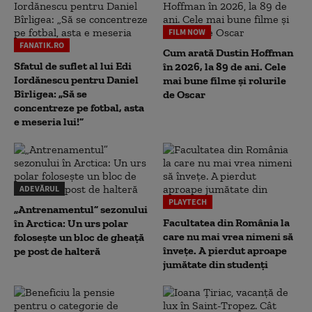
FILM NOW
FANATIK.RO
Cum arată Dustin Hoffman
Sfatul de suflet al lui Edi
în 2026, la 89 de ani. Cele
Iordănescu pentru Daniel
mai bune filme și rolurile
Bîrligea: „Să se
de Oscar
concentreze pe fotbal, asta
e meseria lui!”
ADEVĂRUL
PLAYTECH
„Antrenamentul” sezonului
Facultatea din România la
în Arctica: Un urs polar
care nu mai vrea nimeni să
folosește un bloc de gheață
înveţe. A pierdut aproape
pe post de halteră
jumătate din studenţi