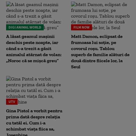
DIGI ANIMAL WORLD
FILM NOW
A lăsat geamul mașinii
Matt Damon, eclipsat de
deschis peste noapte, iar
frumoasa lui soție, pe
când s-a trezit a găsit
covorul roșu. Tablou
animalul atârnat de volan:
superb de familie alături de
„Noroc că se mișcă greu”
două dintre fiicele lor, la
Seul
UTV
Gina Pistol a vorbit pentru
prima dată despre relația
cu tatăl ei. Cum i-a
schimbat viața fiica sa,
Josephine