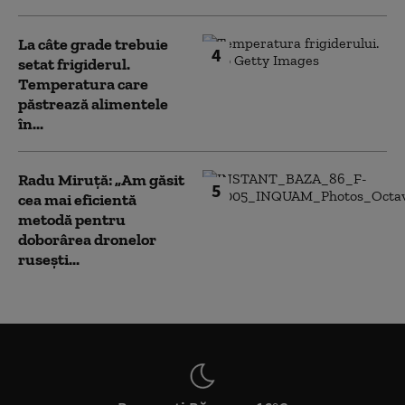
La câte grade trebuie
4
setat frigiderul.
Temperatura care
păstrează alimentele
în...
Radu Miruță: „Am găsit
5
cea mai eficientă
metodă pentru
doborârea dronelor
rusești...