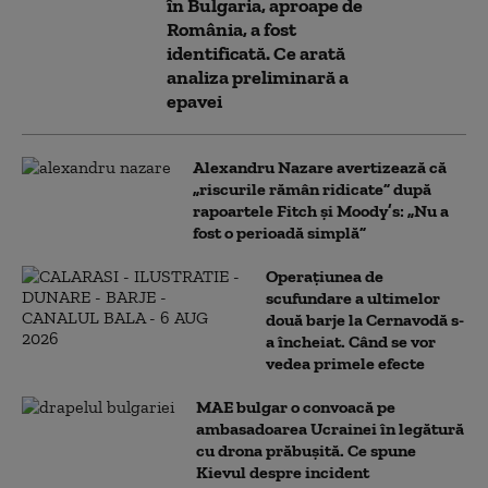
în Bulgaria, aproape de
România, a fost
identificată. Ce arată
analiza preliminară a
epavei
Alexandru Nazare avertizează că
„riscurile rămân ridicate” după
rapoartele Fitch și Moody’s: „Nu a
fost o perioadă simplă”
Operațiunea de
scufundare a ultimelor
două barje la Cernavodă s-
a încheiat. Când se vor
vedea primele efecte
MAE bulgar o convoacă pe
ambasadoarea Ucrainei în legătură
cu drona prăbuşită. Ce spune
Kievul despre incident