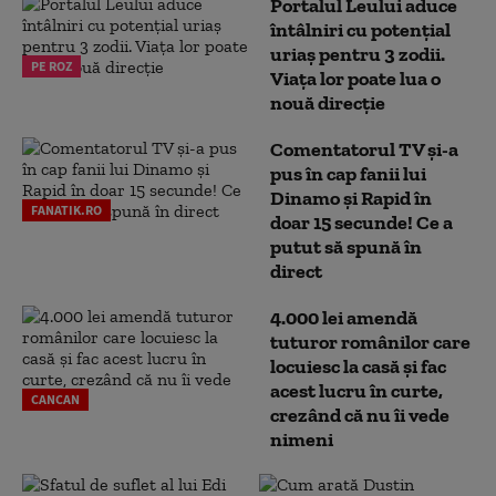
Portalul Leului aduce
întâlniri cu potențial
uriaș pentru 3 zodii.
PE ROZ
Viața lor poate lua o
nouă direcție
Comentatorul TV și-a
pus în cap fanii lui
Dinamo și Rapid în
FANATIK.RO
doar 15 secunde! Ce a
putut să spună în
direct
4.000 lei amendă
tuturor românilor care
locuiesc la casă și fac
acest lucru în curte,
CANCAN
crezând că nu îi vede
nimeni