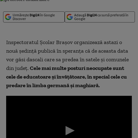
Urmărește
Digi24
în Google
Adaugă
Digi24
ca sursă preferată în
Discover
Google
Inspectoratul Şcolar Braşov organizează astazi o
nouă şedinţă publică în speranţa că de aceasta data
vor găsi dascali care sa predea în satele şi comunele
din judeţ.
Cele mai multe posturi neocupate sunt
cele de educatoare şi învăţătoare, în special cele cu
predare în limba germană şi maghiară.