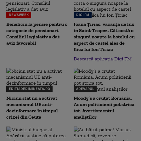
NEWSWEEK
DIGI FM
Beneficiu la pensie pentru o
Ioana Țiriac, vacanță de lux
categorie de pensionari.
în Saint-Tropez. Cât costă o
Consiliul legislativ a dat
singură noapte la hotelul cu
aviz favorabil
aspect de castel ales de
fiica lui Ion Țiriac
Descarcă aplicația Digi FM
EDITIADEDIMINEATA.RO
ADEVARUL
Niciun stat nu a activat
Moody’s a cruțat România.
mecanismul UE anti-
Acum politicienii pot strica
dezinformare în timpul
tot. Avertismentul
crizei din Ceuta
analiștilor