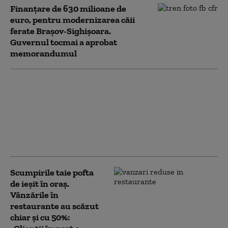
Finanțare de 630 milioane de
euro, pentru modernizarea căii
ferate Braşov-Sighişoara.
Guvernul tocmai a aprobat
memorandumul
România, punct
strategic pe harta
NATO: o fabrică de la
Brașov va fi esențială în
producția de pulberi
pentru muniție (WSJ)
Scumpirile taie pofta
de ieșit în oraș.
Vânzările în
restaurante au scăzut
chiar și cu 50%: