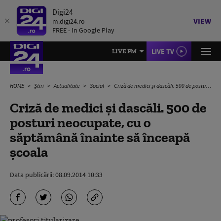
Digi24
VIEW
m.digi24.ro
FREE - In Google Play
LIVE TV
LIVE FM
HOME
Știri
Actualitate
Social
Criză de medici și dascăli. 500 de posturi neocupate, cu o săptămână înainte să înceapă școala
Criză de medici și dascăli. 500 de
posturi neocupate, cu o
săptămână înainte să înceapă
școala
Data publicării:
08.09.2014 10:33