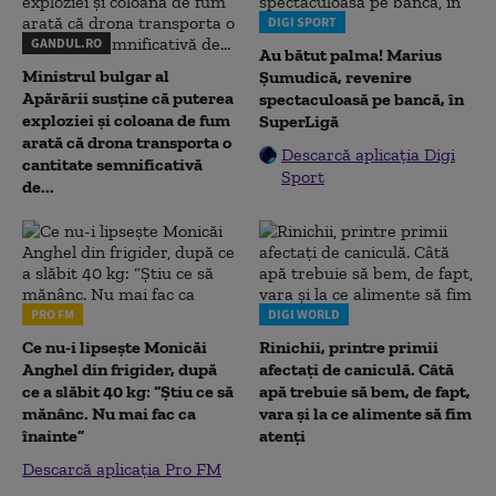
DIGI SPORT
GANDUL.RO
Au bătut palma! Marius
Ministrul bulgar al
Șumudică, revenire
Apărării susține că puterea
spectaculoasă pe bancă, în
exploziei și coloana de fum
SuperLigă
arată că drona transporta o
Descarcă aplicația Digi
cantitate semnificativă
Sport
de...
PRO FM
DIGI WORLD
Ce nu-i lipsește Monicăi
Rinichii, printre primii
Anghel din frigider, după
afectați de caniculă. Câtă
ce a slăbit 40 kg: “Știu ce să
apă trebuie să bem, de fapt,
mănânc. Nu mai fac ca
vara și la ce alimente să fim
înainte”
atenți
Descarcă aplicația Pro FM