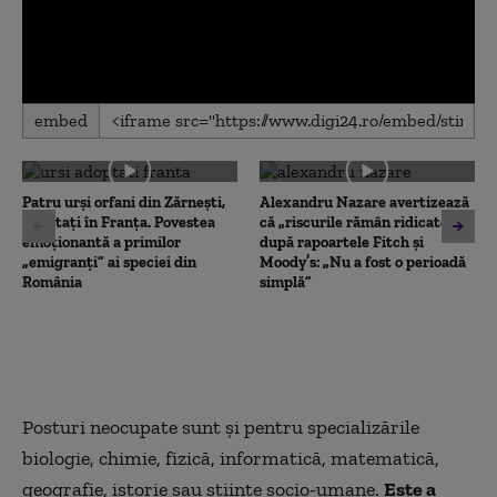
0
embed
seconds
of
0
seconds
Patru urși orfani din Zărnești,
Alexandru Nazare avertizează
adoptați în Franța. Povestea
că „riscurile rămân ridicate”
emoționantă a primilor
după rapoartele Fitch și
„emigranți” ai speciei din
Moody’s: „Nu a fost o perioadă
România
simplă”
Posturi neocupate sunt şi pentru specializările
biologie, chimie, fizică, informatică, matematică,
geografie, istorie sau ştiinţe socio-umane.
Este a