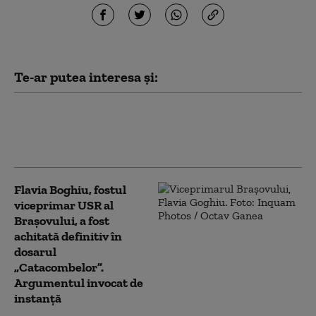
Te-ar putea interesa și:
Un tun de zăpadă a fost amplasat
în Piaţa Sfatului din Braşov pentru
scăderea temperaturii din zonă
Flavia Boghiu, fostul
viceprimar USR al
Brașovului, a fost
achitată definitiv în
dosarul
„Catacombelor”.
Argumentul invocat de
instanță