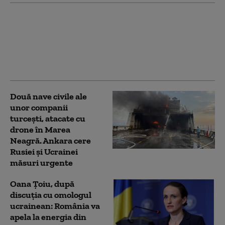
Alertă pe o plajă din
Mamaia, după ce au
fost observate bucăți
de dronă. ISU și Poliția
au izolat perimetrul
Două nave civile ale
unor companii
turcești, atacate cu
drone în Marea
Neagră. Ankara cere
Rusiei și Ucrainei
măsuri urgente
Oana Țoiu, după
discuția cu omologul
ucrainean: România va
apela la energia din