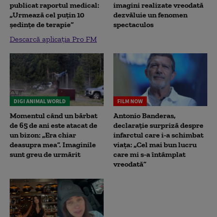
publicat raportul medical:
imagini realizate vreodată
„Urmează cel puțin 10
dezvăluie un fenomen
ședințe de terapie”
spectaculos
Descarcă aplicația Pro FM
DIGI ANIMAL WORLD
FILM NOW
Momentul când un bărbat
Antonio Banderas,
de 65 de ani este atacat de
declarație surpriză despre
un bizon: „Era chiar
infarctul care i-a schimbat
deasupra mea”. Imaginile
viața: „Cel mai bun lucru
sunt greu de urmărit
care mi s-a întâmplat
vreodată”