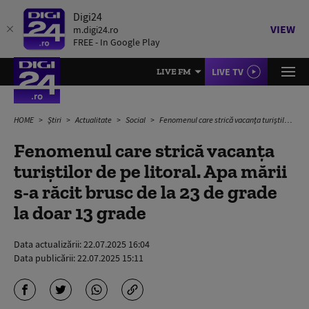
Digi24
VIEW
m.digi24.ro
FREE - In Google Play
LIVE TV
LIVE FM
HOME
Știri
Actualitate
Social
Fenomenul care strică vacanța turiștilor de pe litoral. Apa mării s-a răcit brusc de la 23 de grade la doar 13 grade
Fenomenul care strică vacanța
turiștilor de pe litoral. Apa mării
s-a răcit brusc de la 23 de grade
la doar 13 grade
Data actualizării:
22.07.2025 16:04
Data publicării:
22.07.2025 15:11