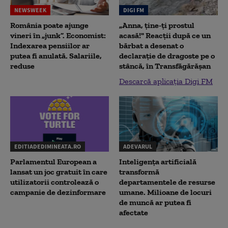
NEWSWEEK
DIGI FM
România poate ajunge
„Anna, ţine-ţi prostul
vineri în „junk”. Economist:
acasă!" Reacţii după ce un
Indexarea pensiilor ar
bărbat a desenat o
putea fi anulată. Salariile,
declaraţie de dragoste pe o
reduse
stâncă, în Transfăgărăşan
Descarcă aplicația Digi FM
EDITIADEDIMINEATA.RO
ADEVARUL
Parlamentul European a
Inteligența artificială
lansat un joc gratuit în care
transformă
utilizatorii controlează o
departamentele de resurse
campanie de dezinformare
umane. Milioane de locuri
de muncă ar putea fi
afectate