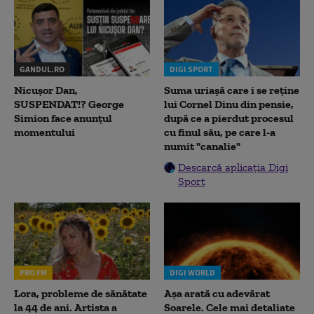
GANDUL.RO
DIGI SPORT
Nicușor Dan,
Suma uriașă care i se reține
SUSPENDAT!? George
lui Cornel Dinu din pensie,
Simion face anunțul
după ce a pierdut procesul
momentului
cu finul său, pe care l-a
numit "canalie"
Descarcă aplicația Digi
Sport
PRO FM
DIGI WORLD
Lora, probleme de sănătate
Așa arată cu adevărat
la 44 de ani. Artista a
Soarele. Cele mai detaliate