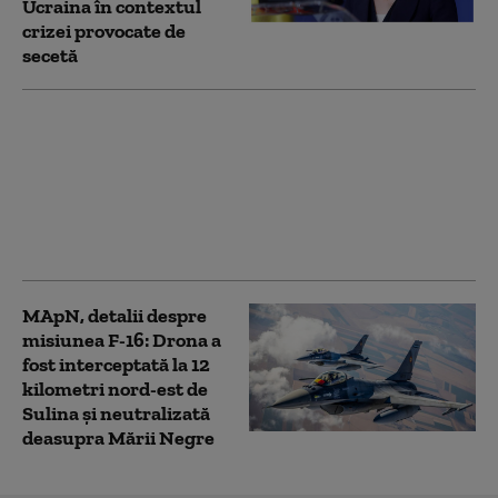
Ucraina în contextul
crizei provocate de
secetă
O navă s-a scufundat în
Marea Neagră, la o
săptămână după ce a
fost lovită de tirurile
Rusiei, anunță oficialii
ucraineni
MApN, detalii despre
misiunea F-16: Drona a
fost interceptată la 12
kilometri nord-est de
Sulina și neutralizată
deasupra Mării Negre