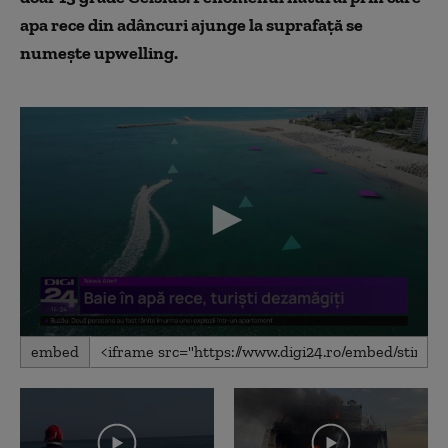
apa rece din adâncuri ajunge la suprafață se
numește upwelling.
0
embed
seconds
of
1
minute,
16
seconds