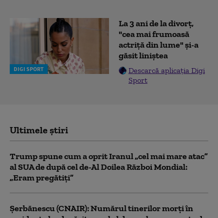
La 3 ani de la divorț,
"cea mai frumoasă
actriță din lume" și-a
găsit liniștea
DIGI SPORT
Descarcă aplicația Digi
Sport
Ultimele știri
Trump spune cum a oprit Iranul „cel mai mare atac”
al SUA de după cel de-Al Doilea Război Mondial:
„Eram pregătiți”
Şerbănescu (CNAIR): Numărul tinerilor morţi în