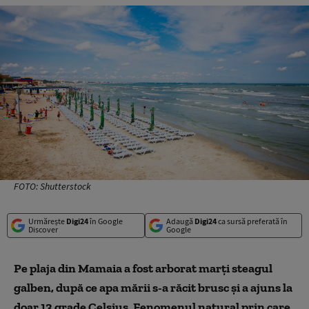
FOTO: Shutterstock
Urmărește
Digi24
în Google
Adaugă
Digi24
ca sursă preferată în
Discover
Google
Pe plaja din Mamaia a fost arborat marți steagul
galben, după ce apa mării s-a răcit brusc și a ajuns la
doar 13 grade Celsius. Fenomenul natural prin care