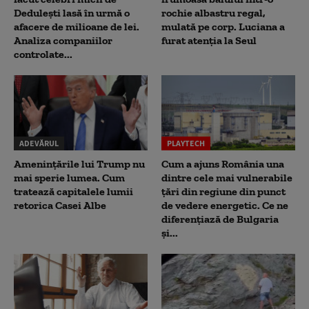
Dedulești lasă în urmă o
rochie albastru regal,
afacere de milioane de lei.
mulată pe corp. Luciana a
Analiza companiilor
furat atenția la Seul
controlate...
ADEVĂRUL
PLAYTECH
Amenințările lui Trump nu
Cum a ajuns România una
mai sperie lumea. Cum
dintre cele mai vulnerabile
tratează capitalele lumii
țări din regiune din punct
retorica Casei Albe
de vedere energetic. Ce ne
diferențiază de Bulgaria
și...