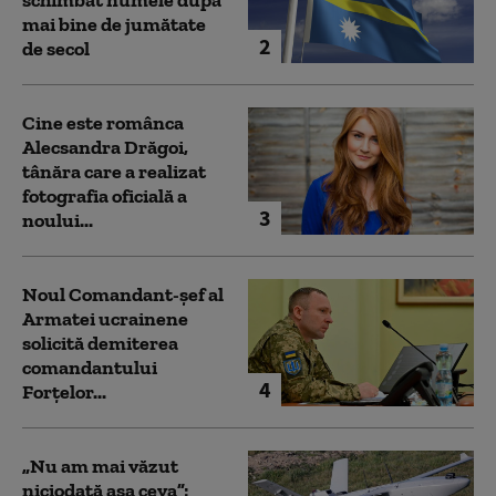
schimbat numele după
mai bine de jumătate
2
de secol
Cine este românca
Alecsandra Drăgoi,
tânăra care a realizat
fotografia oficială a
3
noului...
Noul Comandant-șef al
Armatei ucrainene
solicită demiterea
comandantului
4
Forțelor...
„Nu am mai văzut
niciodată așa ceva”: