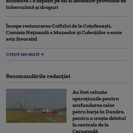
accidente l-a depăşit pe cel al deceselor provocate de
tuberculoză şi droguri
Începe restaurarea Coifului de la Coțofenești.
Comisia Naţională a Muzeelor şi Colecţiilor a emis
aviz favorabil
CITEȘTE MAI MULTE
Recomandările redacţiei
Au fost reluate
operațiunile pentru
scufundarea celor
patru barje în Dunăre,
pentru a crește debitul
la centrala de la
Cernavodă