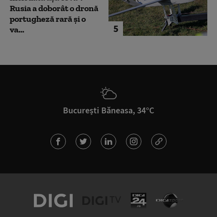
Rusia a doborât o dronă
portugheză rară și o
5
va...
București Băneasa, 34°C