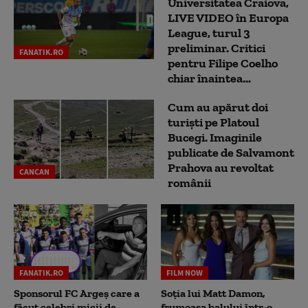
Universitatea Craiova,
LIVE VIDEO în Europa
League, turul 3
preliminar. Critici
FANATIK.RO
pentru Filipe Coelho
chiar înaintea...
Cum au apărut doi
turiști pe Platoul
Bucegi. Imaginile
publicate de Salvamont
Prahova au revoltat
CANCAN
românii
FANATIK.RO
FILM NOW
Sponsorul FC Argeș care a
Soția lui Matt Damon,
făcut celebri micii de
frumoasa balului într-o