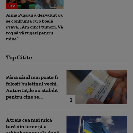
UTV
Alina Pușcău a dezvăluit că
se confruntă cu o boală
gravă. „Am cinci tumori. Vă
rog să vă rugați pentru
mine”
Top Citite
Până când mai poate fi
folosit buletinul vechi.
Autoritățile au stabilit
pentru cine se...
1
A treia cea mai mică
țară din lume și-a