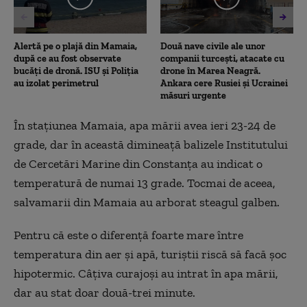
Alertă pe o plajă din Mamaia,
Două nave civile ale unor
după ce au fost observate
companii turcești, atacate cu
bucăți de dronă. ISU și Poliția
drone în Marea Neagră.
au izolat perimetrul
Ankara cere Rusiei și Ucrainei
măsuri urgente
În stațiunea Mamaia, apa mării avea ieri 23-24 de
grade, dar în această dimineață balizele Institutului
de Cercetări Marine din Constanța au indicat o
temperatură de numai 13 grade. Tocmai de aceea,
salvamarii din Mamaia au arborat steagul galben.
Pentru că este o diferență foarte mare între
temperatura din aer și apă, turiștii riscă să facă șoc
hipotermic. Câțiva curajoși au intrat în apa mării,
dar au stat doar două-trei minute.