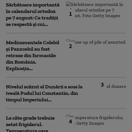
Sărbătoare importantă
în calendarul ortodox
1
pe 7 august: Ce tradiții
se respectă și cui...
Medicamentele Colebil
2
și Panzcebil au fost
retrase din farmaciile
din România.
Explicația...
3
Nivelul scăzut al Dunării a scos la
iveală Podul lui Constantin, din
timpul Imperiului...
La câte grade trebuie
4
setat frigiderul.
Temperatura care