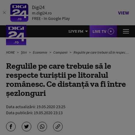
Digi24
VIEW
m.digi24.ro
FREE - In Google Play
LIVE TV
LIVE FM
HOME
Știri
Economie
Companii
Regulile pe care trebuie să le respecte turiștii pe litoralul românesc. Ce distanță va fi între șezlonguri
Regulile pe care trebuie să le
respecte turiștii pe litoralul
românesc. Ce distanță va fi între
șezlonguri
Data actualizării:
19.05.2020 23:25
Data publicării:
19.05.2020 23:13