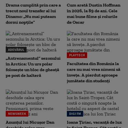
Drama cumplită prin care a
Cum arată Dustin Hoffman
trecut noul transfer al lui
în 2026, la 89 de ani. Cele
Dinamo: „Nu mai puteam
mai bune filme și rolurile
dormi nopțile”
de Oscar
ADEVĂRUL
PLAYTECH
„Antrenamentul” sezonului
Facultatea din România la
în Arctica: Un urs polar
care nu mai vrea nimeni să
folosește un bloc de gheață
înveţe. A pierdut aproape
pe post de halteră
jumătate din studenţi
NEWSWEEK
DIGI FM
Anunțul lui Nicușor Dan
Ioana Țiriac, vacanță de lux
deschide calea spre
în Saint-Tropez. Cât costă o