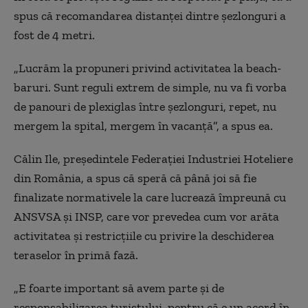
spus că recomandarea distanței dintre șezlonguri a
fost de 4 metri.
„Lucrăm la propuneri privind activitatea la beach-
baruri. Sunt reguli extrem de simple, nu va fi vorba
de panouri de plexiglas între șezlonguri, repet, nu
mergem la spital, mergem în vacanță”, a spus ea.
Călin Ile, președintele Federației Industriei Hoteliere
din România, a spus că speră că până joi să fie
finalizate normativele la care lucrează împreună cu
ANSVSA și INSP, care vor prevedea cum vor arăta
activitatea și restricțiile cu privire la deschiderea
teraselor în primă fază.
„E foarte important să avem parte și de
responsabilizarea turistului, pentru că e un acord în