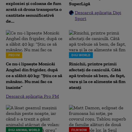
exploziei și coloana de fum
SuperLigă
arată că drona transporta o
Descarcă aplicația Digi
cantitate semnificativă
Sport
de...
PRO FM
DIGI WORLD
Ce nu-i lipsește Monicăi
Rinichii, printre primii
Anghel din frigider, după
afectați de caniculă. Câtă
ce a slăbit 40 kg: “Știu ce să
apă trebuie să bem, de fapt,
mănânc. Nu mai fac ca
vara și la ce alimente să fim
înainte”
atenți
Descarcă aplicația Pro FM
DIGI ANIMAL WORLD
FILM NOW