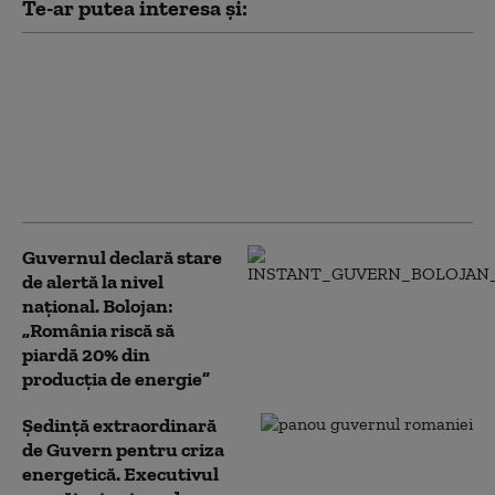
Te-ar putea interesa și:
Forțele Navale
Române, mobilizate
pentru menținerea în
funcțiune a
Reactorului 2 de la
Cernavodă
Guvernul declară stare
de alertă la nivel
național. Bolojan:
„România riscă să
piardă 20% din
producția de energie”
Ședință extraordinară
de Guvern pentru criza
energetică. Executivul