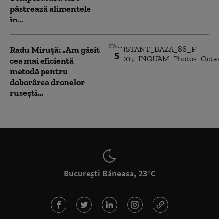
păstrează alimentele
în...
Radu Miruță: „Am găsit
5
cea mai eficientă
metodă pentru
doborârea dronelor
rusești...
București Băneasa, 23°C