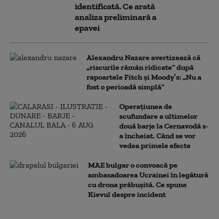
identificată. Ce arată
analiza preliminară a
epavei
Alexandru Nazare avertizează că
„riscurile rămân ridicate” după
rapoartele Fitch și Moody’s: „Nu a
fost o perioadă simplă”
Operațiunea de
scufundare a ultimelor
două barje la Cernavodă s-
a încheiat. Când se vor
vedea primele efecte
MAE bulgar o convoacă pe
ambasadoarea Ucrainei în legătură
cu drona prăbuşită. Ce spune
Kievul despre incident