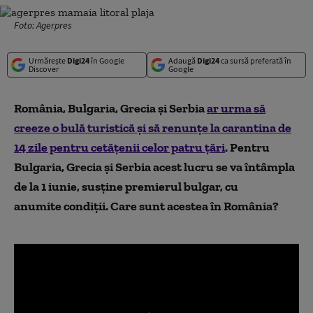
Foto: Agerpres
Urmărește
Digi24
în Google
Adaugă
Digi24
ca sursă preferată în
Discover
Google
România, Bulgaria, Grecia și Serbia
ar urma să
creeze o bulă turistică și să renunțe la carantina de
14 zile pentru cetățenii celor patru țări
. Pentru
Bulgaria, Grecia și Serbia acest lucru se va întâmpla
de la 1 iunie, susține premierul bulgar, cu
anumite condiții. Care sunt acestea în România?