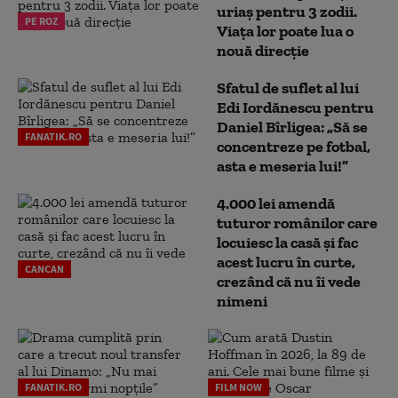
uriaș pentru 3 zodii.
PE ROZ
Viața lor poate lua o
nouă direcție
Sfatul de suflet al lui
Edi Iordănescu pentru
Daniel Bîrligea: „Să se
FANATIK.RO
concentreze pe fotbal,
asta e meseria lui!”
4.000 lei amendă
tuturor românilor care
locuiesc la casă și fac
acest lucru în curte,
CANCAN
crezând că nu îi vede
nimeni
FANATIK.RO
FILM NOW