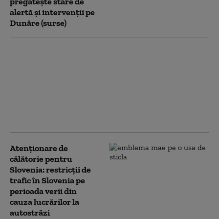
pregătește stare de
alertă și intervenții pe
Dunăre (surse)
Stare de alertă în
sectorul energetic și
cel hidrologic în
Republica Moldova.
Motivele invocate de
Executivul de peste
Prut
Atenționare de
călătorie pentru
Slovenia: restricții de
trafic în Slovenia pe
perioada verii din
cauza lucrărilor la
autostrăzi