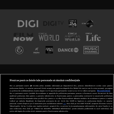
TERMENI ȘI CONDIȚII
POLITICA DE CONFIDENȚIALITATE
Nouă ne pasă ca datele tale personale să rămână confidențiale
Noi și partenerii noștri
30
stocăm și/sau accesăm informații pe dispozitivul dvs., precum identificatorii cookie unici pentru
prelucrarea datelor cu caracter personal. Puteți accepta sau gestiona alegerile dvs. făcând clic mai jos sau în orice moment, pe pagina
ABONARE DIGI TV
cu politica de confidențialitate. Aceste alegeri vor fi raportate partenerilor noștri și nu vă vor afecta navigarea.
Mai multe detalii
Noi si partenerii nostri (retelele de socializare si agentiile de publicitate partenere, precum si furnizorii nostri de servicii de date
analitice) prelucram date pentru a permite website-ului sa functioneze, pentru a personaliza continutul si anunturile publicitare
GESTIONAȚI PREFERINȚELE
afisate in functie de interesele si/sau profilul dvs., pentru a va oferi functionalitati aferente retelelor de socializare si pentru a analiza
traficul pe website. Beneficiati de drepturile prevazute de art. 15-22 din GDPR in legatura cu prelucrarea datelor cu caracter
personal. Aceste drepturi pot fi exercitate prin modalitatea indicata
aici
. Prin click pe “ACCEPT TOATE”, acceptati folosirea tuturor
CODUL DIGI24
Tehnologiilor de tip Cookie, care implica inclusiv acceptul dvs. cu privire la stocarea/accesarea informatiilor de catre Vendor-ii cu
care colaboram. Prin click pe “VREAU SA MODIFIC SETARILE INDIVIDUAL” puteti schimba preferintele in mod individual, mai
putin cele legate de cookie strict necesare pentru functionarea website-ului.
CAMERE WEB