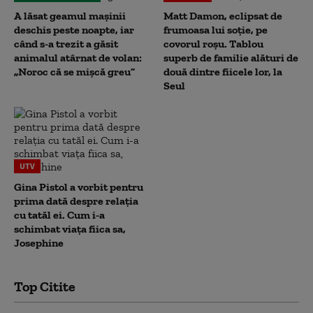
A lăsat geamul mașinii
Matt Damon, eclipsat de
deschis peste noapte, iar
frumoasa lui soție, pe
când s-a trezit a găsit
covorul roșu. Tablou
animalul atârnat de volan:
superb de familie alături de
„Noroc că se mișcă greu”
două dintre fiicele lor, la
Seul
UTV
Gina Pistol a vorbit pentru
prima dată despre relația
cu tatăl ei. Cum i-a
schimbat viața fiica sa,
Josephine
Top Citite