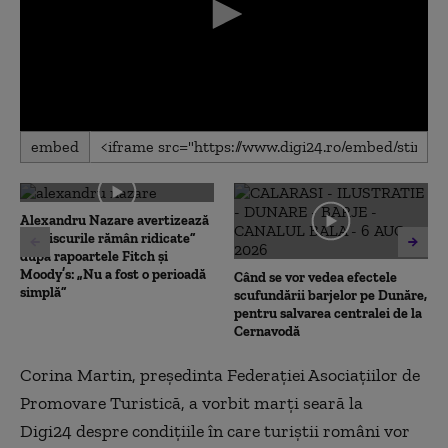
0
embed
seconds
of
0
seconds
Alexandru Nazare avertizează
că „riscurile rămân ridicate”
după rapoartele Fitch și
Moody’s: „Nu a fost o perioadă
Când se vor vedea efectele
simplă”
scufundării barjelor pe Dunăre,
pentru salvarea centralei de la
Cernavodă
Corina Martin, președinta Federației Asociațiilor de
Promovare Turistică, a vorbit marți seară la
Digi24 despre condițiile în care turiștii români vor