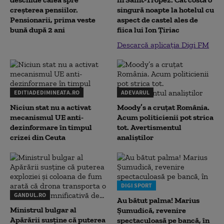
creșterea pensiilor.
singură noapte la hotelul cu
Pensionarii, prima veste
aspect de castel ales de
bună după 2 ani
fiica lui Ion Țiriac
Descarcă aplicația Digi FM
EDITIADEDIMINEATA.RO
ADEVARUL
Niciun stat nu a activat
Moody’s a cruțat România.
mecanismul UE anti-
Acum politicienii pot strica
dezinformare în timpul
tot. Avertismentul
crizei din Ceuta
analiștilor
DIGI SPORT
GANDUL.RO
Au bătut palma! Marius
Ministrul bulgar al
Șumudică, revenire
Apărării susține că puterea
spectaculoasă pe bancă, în